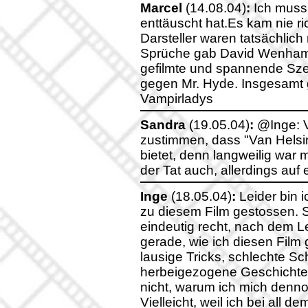
Marcel
(14.08.04)
:
Ich muss
enttäuscht hat.Es kam nie r
Darsteller waren tatsächlich
Sprüche gab David Wenham 
gefilmte und spannende Sz
gegen Mr. Hyde. Insgesamt g
Vampirladys
Sandra
(19.05.04)
:
@Inge: V
zustimmen, dass "Van Helsi
bietet, denn langweilig war 
der Tat auch, allerdings auf e
Inge
(18.05.04)
:
Leider bin i
zu diesem Film gestossen. S
eindeutig recht, nach dem Le
gerade, wie ich diesen Film 
lausige Tricks, schlechte S
herbeigezogene Geschichte,...
nicht, warum ich mich denno
Vielleicht, weil ich bei all 