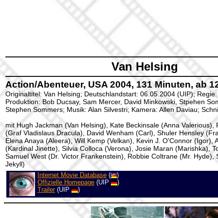
Van Helsing
Action/Abenteuer, USA 2004, 131 Minuten, ab 1
Originaltitel: Van Helsing; Deutschlandstart: 06.05.2004 (UIP); Reg
Produktion: Bob Ducsay, Sam Mercer, David Minkowski, Stpehen S
Stephen Sommers; Musik: Alan Silvestri; Kamera: Allen Daviau; Schn
mit Hugh Jackman (Van Helsing), Kate Beckinsale (Anna Valerious),
(Graf Vladislaus Dracula), David Wenham (Carl), Shuler Hensley (Fr
Elena Anaya (Aleera), Will Kemp (Velkan), Kevin J. O'Connor (Igor),
(Kardinal Jinette), Silvia Colloca (Verona), Josie Maran (Marishka), 
Samuel West (Dr. Victor Frankenstein), Robbie Coltrane (Mr. Hyde), 
Jekyll)
Internet Movie Database
(
)
Offizielle Homepage
(UIP
)
Trailer
(UIP
)