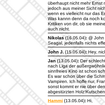
überhaupt nicht mehr Ernst
jedoch aus meiner Sicht nic
wenn es vielleicht nur das 
Was kannn denn da noch kom
Kritiken von dir, ob sie me
auch nicht.
Nikolas
(16.05.04)
:
@ John J
Seagal, jedenfalls nichts effe
John J.
(15.05.04)
:
Hey, nic
Jan
(13.05.04)
:
Der schlecht
nach Liga der außergwöhnl
sinnfreies Kino ist schon s
Es war schon über die Schm
Vampiren. Ich hoffe nur, Fr
sonst kommt er nie über de
abgestürzten Holz!Kutschen (Got
Hammi
(13.05.04)
:
Hi,