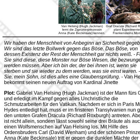
Van Helsing (Hugh Jackman)
Graf Dracula (Richard 
lernt die Zigeunerprinzessin
plant Experimente
Anna (Kate Beckinsale) kennen.
Frankensteins Mon
Wir haben der Menschheit von Anbeginn an Sicherheit gegeb
Wir sind das letzte Bollwerk gegen das Böse. Das Böse, von
dessen Existenz der Rest der Menschheit gar nichts weiß. - F
Sie sind diese, diese Monster nur Böse Wesen, die bezwung
werden müssen. Aber ich bin der, der bei ihnen ist, wenn sie
sterben und sie wieder zu dem werden, was sie einst waren. -
Sie, mein Sohn, ist dies alles eine Glaubensprüfung. -
Van He
bekommt seinen neuen Auftrag von Kardinal Jinette
Plot:
Gabriel Van Helsing (Hugh Jackman) ist der Mann fürs 
und erledigt im Kampf gegen alles Unchristliche die
Schmutzarbeiten für den Vatikan. Nachdem er sich in Paris Mr
Hydes entledigt hat, muss er im finsteren Transylvanien nun 
den untoten Grafen Dracula (Richard Roxburgh) antreten. Abe
ist nicht allein, sondern lässt sowohl seine drei Bräute als au
einen Wolfsmenschen auf Van Helsing los. Mit Hilfe des
Ordensbruders Carl (David Wenham) und der schönen Prinze
Anna (Kate Beckinsale) tritt er gegen die dunklen Mächte der