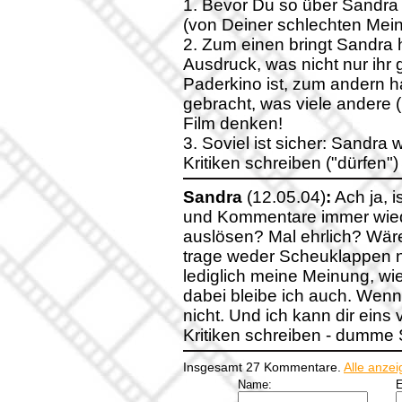
1. Bevor Du so über Sandra 
(von Deiner schlechten Mei
2. Zum einen bringt Sandra 
Ausdruck, was nicht nur ihr 
Paderkino ist, zum andern h
gebracht, was viele andere 
Film denken!
3. Soviel ist sicher: Sandra 
Kritiken schreiben ("dürfen")
Sandra
(12.05.04)
:
Ach ja, i
und Kommentare immer wied
auslösen? Mal ehrlich? Wäre
trage weder Scheuklappen no
lediglich meine Meinung, wie 
dabei bleibe ich auch. Wenn es
nicht. Und ich kann dir eins 
Kritiken schreiben - dumme S
Insgesamt 27 Kommentare.
Alle anze
Name:
E