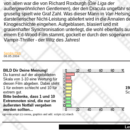
von allen war die von Richard Roxburgh (
Die Liga der
außergewöhnlichen Gentlemen
), der den Dracula ungefähr s
gruselig spielt wie Graf Zahl. Was dieser Mann in
Van Helsin
darstellerischer Nicht-Leistung abliefert wird in die Annalen d
Kinogeschichte eingehen. Aufgeblasen, blasiert und mit
grauenhafter Synchronisation unterlegt, die wohl ebenfalls au
einem Ed-Wood-Film stammt, gockelt er durch den sogenann
Vampir-Thriller - der Witz des Jahres!
Sandra Plich
06.05.2004
BILD Dir Deine Meinung!
Du kannst auf der abgebildeten
Skala von 1-10 eine Wertung für
diesen Film abgeben. Dabei steht
1 für extrem schlecht und 10 für
19
extrem gut.
Sc
Bitte bedenke, dass 1 und 10
Extremnoten sind, die nur im
äußersten Notfall vergeben
werden sollten...
cgi-vote script (c) corona, graphics and add. scripts (c) olasch
Le