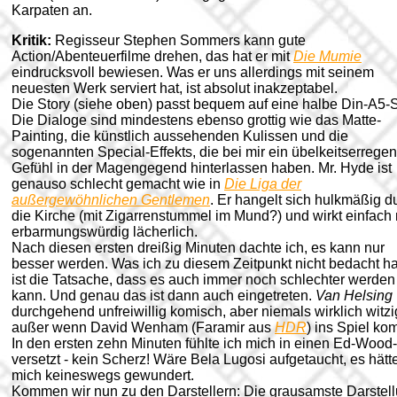
Karpaten an.
Kritik:
Regisseur Stephen Sommers kann gute
Action/Abenteuerfilme drehen, das hat er mit
Die Mumie
eindrucksvoll bewiesen. Was er uns allerdings mit seinem
neuesten Werk serviert hat, ist absolut inakzeptabel.
Die Story (siehe oben) passt bequem auf eine halbe Din-A5-S
Die Dialoge sind mindestens ebenso grottig wie das Matte-
Painting, die künstlich aussehenden Kulissen und die
sogenannten Special-Effekts, die bei mir ein übelkeitserrege
Gefühl in der Magengegend hinterlassen haben. Mr. Hyde ist
genauso schlecht gemacht wie in
Die Liga der
außergewöhnlichen Gentlemen
. Er hangelt sich hulkmäßig d
die Kirche (mit Zigarrenstummel im Mund?) und wirkt einfach 
erbarmungswürdig lächerlich.
Nach diesen ersten dreißig Minuten dachte ich, es kann nur
besser werden. Was ich zu diesem Zeitpunkt nicht bedacht h
ist die Tatsache, dass es auch immer noch schlechter werden
kann. Und genau das ist dann auch eingetreten.
Van Helsing
durchgehend unfreiwillig komisch, aber niemals wirklich witzi
außer wenn David Wenham (Faramir aus
HDR
) ins Spiel ko
In den ersten zehn Minuten fühlte ich mich in einen Ed-Wood
versetzt - kein Scherz! Wäre Bela Lugosi aufgetaucht, es hätt
mich keineswegs gewundert.
Kommen wir nun zu den Darstellern: Die grausamste Darstel