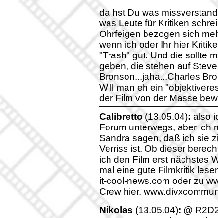
da hst Du was missverstande
was Leute für Kritiken schrei
Ohrfeigen bezogen sich me
wenn ich oder Ihr hier Kritike
"Trash" gut. Und die sollte 
geben, die stehen auf Steve
Bronson...jaha...Charles Bro
Will man eh ein "objektivere
der Film von der Masse bewe
Calibretto
(13.05.04)
:
also i
Forum unterwegs, aber ich m
Sandra sagen, daß ich sie z
Verriss ist. Ob dieser berech
ich den Film erst nächstes 
mal eine gute Filmkritik lese
it-cool-news.com oder zu w
Crew hier. www.divxcommun
Nikolas
(13.05.04)
:
@ R2D2