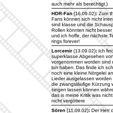
auch mehr als berechtigt.)
HDR-Fan
(16.09.02)
:
Zum th
Fans können sich nicht irren!
sind klasse und die Schausp
Rollen könnten nicht besser 
und ich hoffe, der nächste Te
rings forever!
Lorcemir
(13.09.02)
:
Ich fin
superklasse.Abgesehen von
vorgenommen worden sind u
tun haben. Das finde ich sc
noch eine kleine Nörgelei an
Lieder ausgelassen worden 
die zwangsläufige Kürzung 
singen lassen können während 
das is meine Kritik was nich
nicht vergöttere
Sören
(11.09.02)
:
Der Herr d