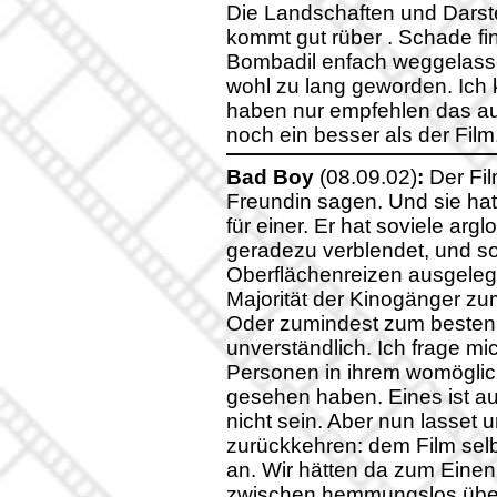
Die Landschaften und Darste
kommt gut rüber . Schade fin
Bombadil enfach weggelasse
wohl zu lang geworden. Ich 
haben nur empfehlen das au
noch ein besser als der Film
Bad Boy
(08.09.02)
:
Der Fil
Freundin sagen. Und sie hat
für einer. Er hat soviele ar
geradezu verblendet, und so
Oberflächenreizen ausgelegte
Majorität der Kinogänger zum
Oder zumindest zum besten F
unverständlich. Ich frage mi
Personen in ihrem womöglic
gesehen haben. Eines ist auf
nicht sein. Aber nun lasset
zurückkehren: dem Film selb
an. Wir hätten da zum Einen
zwischen hemmungslos übe