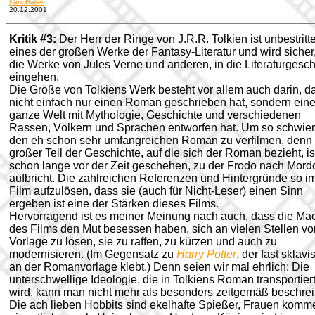
Lars Haller
20.12.2001
Kritik #3:
Der Herr der Ringe von J.R.R. Tolkien ist unbestritt
eines der großen Werke der Fantasy-Literatur und wird sicher
die Werke von Jules Verne und anderen, in die Literaturgesch
eingehen.
Die Größe von Tolkiens Werk besteht vor allem auch darin, d
nicht einfach nur einen Roman geschrieben hat, sondern ein
ganze Welt mit Mythologie, Geschichte und verschiedenen
Rassen, Völkern und Sprachen entworfen hat. Um so schwier
den eh schon sehr umfangreichen Roman zu verfilmen, denn 
großer Teil der Geschichte, auf die sich der Roman bezieht, is
schon lange vor der Zeit geschehen, zu der Frodo nach Mord
aufbricht. Die zahlreichen Referenzen und Hintergründe so i
Film aufzulösen, dass sie (auch für Nicht-Leser) einen Sinn
ergeben ist eine der Stärken dieses Films.
Hervorragend ist es meiner Meinung nach auch, dass die Ma
des Films den Mut besessen haben, sich an vielen Stellen vo
Vorlage zu lösen, sie zu raffen, zu kürzen und auch zu
modernisieren. (Im Gegensatz zu
Harry Potter
, der fast sklavi
an der Romanvorlage klebt.) Denn seien wir mal ehrlich: Die
unterschwellige Ideologie, die in Tolkiens Roman transportier
wird, kann man nicht mehr als besonders zeitgemäß beschrei
Die ach lieben Hobbits sind ekelhafte Spießer, Frauen komm