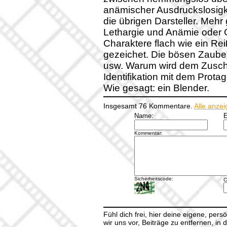
anämischer Ausdruckslosigkei
die übrigen Darsteller. Mehr
Lethargie und Anämie oder O
Charaktere flach wie ein Rei
gezeichet. Die bösen Zauber
usw. Warum wird dem Zuscha
Identifikation mit dem Prota
Wie gesagt: ein Blender.
Insgesamt 76 Kommentare.
Alle anze
Name:
E
Kommentar:
Sicherheitscode:
C
Fühl dich frei, hier deine eigene, per
wir uns vor, Beiträge zu entfernen, in 