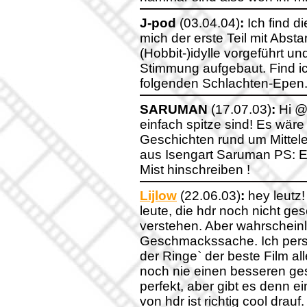
J-pod
(03.04.04)
:
Ich find die
mich der erste Teil mit Absta
(Hobbit-)idylle vorgeführt 
Stimmung aufgebaut. Find ic
folgenden Schlachten-Epen
SARUMAN
(17.07.03)
:
Hi @ 
einfach spitze sind! Es wä
Geschichten rund um Mittele
aus Isengart Saruman PS: Es
Mist hinschreiben !
Lijlow
(22.06.03)
:
hey leutz!
leute, die hdr noch nicht ge
verstehen. Aber wahrscheinli
Geschmackssache. Ich persön
der Ringe` der beste Film all
noch nie einen besseren gese
perfekt, aber gibt es denn e
von hdr ist richtig cool drauf