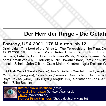
Der Herr der Ringe - Die Gefäh
Fantasy, USA 2001, 178 Minuten, ab 12
Originaltitel: The Lord of the Rings 1 - The Fellowship of the Ring; D
19.12.2001 (Warner Bros.); Regie: Peter Jackson; Produktion: Barri
Sanders, Peter Jackson; Drehbuch: Fran Walsh, Philippa Boyens, Pe
dem Roman von J.R.R. Tolkien; Musik: Howard Shore, Jamie Selkrik
Lesnie; Schnitt: John Gilbert, Grant Major; Kostüme: Ngila Dickson 
mit Elijah Wood (Frodo Beutlin), Ian McKellen (Gandalf), Liv Tyler (A
Mortensen (Aragorn), Sean Astin (Samweis Gamdschie), Cate Blanche
Rhys-Davies (Gimli), Billy Boyd (Peregrin Tuk), Christopher Lee (Sa
Holm (Bilbo Beutlin)
Internet Movie Database
(de/us)
Offizielle Homepage
(Kinowelt/Warner de)
Trailer
(Moviedata de)
Herr der Ringe Filmnews
(Große deutsche Fansite)