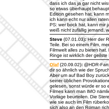
dass ich das ja gar nicht w
so etwas überhaupt behaupt
Edition gesehen hat, kann 
ich kann echt nur allen raten
PS: wer bock hat, kann mir j
weiß nicht zufällig jemand, 
Steve
(07.01.03)
:
Herr der Ri
Teile. Bei so einem Film, mer
Filmwelt alles zu bieten hat. 
Ringe ist wirklich der geilst
Olaf
(20.09.02)
:
@HDR-Fan: D
dir so ähnlich wie der Spruc
Aber um auf Bad Boy zurüc
seiner üblichen Provokation
gelesen, sonst würde er so e
Filmes kann man IMO nämlic
Vorlage beurteilen. Die Ster
wie sie auch im Film rüberk
sich also an den Roman rich