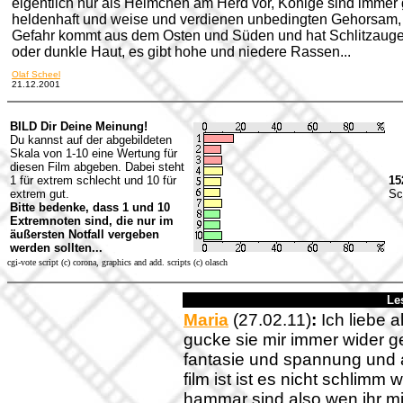
eigentlich nur als Heimchen am Herd vor, Könige sind immer 
heldenhaft und weise und verdienen unbedingten Gehorsam,
Gefahr kommt aus dem Osten und Süden und hat Schlitzaug
oder dunkle Haut, es gibt hohe und niedere Rassen...
Olaf Scheel
21.12.2001
BILD Dir Deine Meinung!
Du kannst auf der abgebildeten
Skala von 1-10 eine Wertung für
diesen Film abgeben. Dabei steht
1 für extrem schlecht und 10 für
15
extrem gut.
Sc
Bitte bedenke, dass 1 und 10
Extremnoten sind, die nur im
äußersten Notfall vergeben
werden sollten...
cgi-vote script (c) corona, graphics and add. scripts (c) olasch
Le
Maria
(27.02.11)
:
Ich liebe a
gucke sie mir immer wider g
fantasie und spannung und a
film ist ist es nicht schlimm 
hammar sind also wen ihr mic