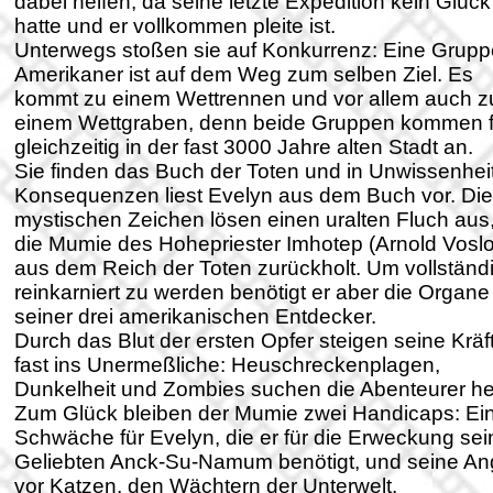
dabei helfen, da seine letzte Expedition kein Glück
hatte und er vollkommen pleite ist.
Unterwegs stoßen sie auf Konkurrenz: Eine Grupp
Amerikaner ist auf dem Weg zum selben Ziel. Es
kommt zu einem Wettrennen und vor allem auch z
einem Wettgraben, denn beide Gruppen kommen f
gleichzeitig in der fast 3000 Jahre alten Stadt an.
Sie finden das Buch der Toten und in Unwissenhei
Konsequenzen liest Evelyn aus dem Buch vor. Die
mystischen Zeichen lösen einen uralten Fluch aus,
die Mumie des Hohepriester Imhotep (Arnold Vosl
aus dem Reich der Toten zurückholt. Um vollständ
reinkarniert zu werden benötigt er aber die Organe
seiner drei amerikanischen Entdecker.
Durch das Blut der ersten Opfer steigen seine Kräf
fast ins Unermeßliche: Heuschreckenplagen,
Dunkelheit und Zombies suchen die Abenteurer he
Zum Glück bleiben der Mumie zwei Handicaps: Ei
Schwäche für Evelyn, die er für die Erweckung sei
Geliebten Anck-Su-Namum benötigt, und seine An
vor Katzen, den Wächtern der Unterwelt.