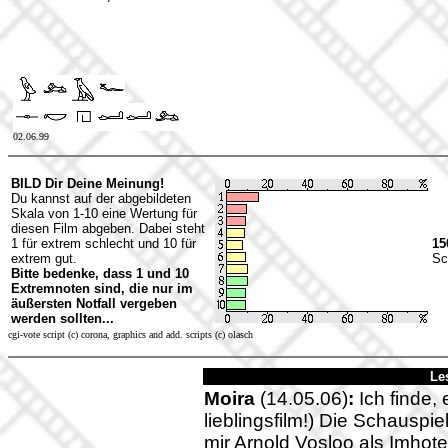
02.06.99
BILD Dir Deine Meinung!
Du kannst auf der abgebildeten
Skala von 1-10 eine Wertung für
diesen Film abgeben. Dabei steht
1 für extrem schlecht und 10 für
15
extrem gut.
Sc
Bitte bedenke, dass 1 und 10
Extremnoten sind, die nur im
äußersten Notfall vergeben
werden sollten...
cgi-vote script (c) corona, graphics and add. scripts (c) olasch
Le
Moira
(14.05.06)
:
Ich finde, 
lieblingsfilm!) Die Schauspiel
mir Arnold Vosloo als Imhotep