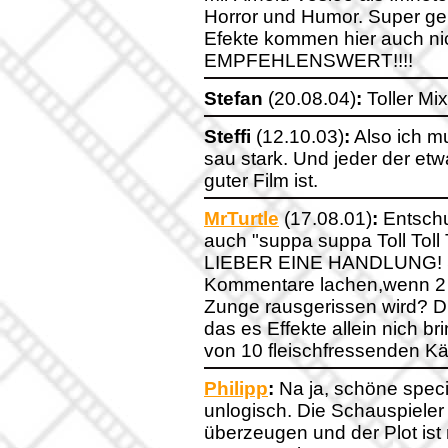
Horror und Humor. Super ge
Efekte kommen hier auch nic
EMPFEHLENSWERT!!!!
Stefan
(20.08.04)
:
Toller Mi
Steffi
(12.10.03)
:
Also ich mu
sau stark. Und jeder der et
guter Film ist.
MrTurtle
(17.08.01)
:
Entschu
auch "suppa suppa Toll Tol
LIEBER EINE HANDLUNG! So
Kommentare lachen,wenn 2 m
Zunge rausgerissen wird? Di
das es Effekte allein nich br
von 10 fleischfressenden Käf
Philipp
:
Na ja, schöne specia
unlogisch. Die Schauspiele
überzeugen und der Plot ist