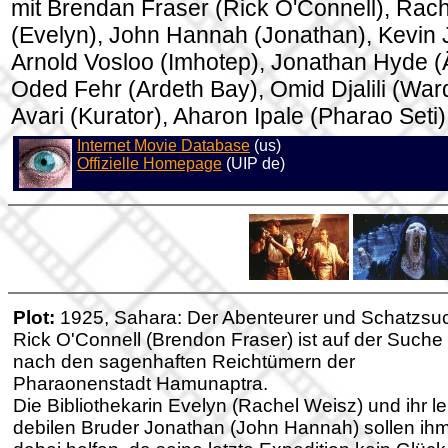
mit Brendan Fraser (Rick O'Connell), Rac
(Evelyn), John Hannah (Jonathan), Kevin 
Arnold Vosloo (Imhotep), Jonathan Hyde (
Oded Fehr (Ardeth Bay), Omid Djalili (War
Avari (Kurator), Aharon Ipale (Pharao Seti)
Internet Movie Database
(us)
Offizielle Homepage
(UIP de)
Plot:
1925, Sahara: Der Abenteurer und Schatzsu
Rick O'Connell (Brendon Fraser) ist auf der Suche
nach den sagenhaften Reichtümern der
Pharaonenstadt Hamunaptra.
Die Bibliothekarin Evelyn (Rachel Weisz) und ihr le
debilen Bruder Jonathan (John Hannah) sollen ih