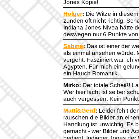
Jones Kopie!
Holger
:
Die Witze in diesem
zünden oft nicht richtig. Sch
Indiana Jones Nivea hätte de
deswegen nur 6 Punkte von 
Sabine
:
Das ist einer der we
als einmal ansehen würde. Ma
vergeht. Fasziniert war ich
Ägypten. Für mich ein gelu
ein Hauch Romantik.
Mirko:
Der totale Scheiß! La
Wer hier lacht ist selber sc
auch vergessen. Kein Punkt
Matti&Gerd
:
Leider fehlt de
rauschen die Bilder an einem 
Handlung ist unwichtig. Es bl
gemacht - wer Bilder und Ac
bedient. Indianer Jones der 