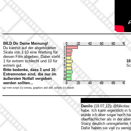
BILD Dir Deine Meinung!
Du kannst auf der abgebildeten
Skala von 1-10 eine Wertung für
diesen Film abgeben. Dabei steht
1 für extrem schlecht und 10 für
18
extrem gut.
Sc
Bitte bedenke, dass 1 und 10
Extremnoten sind, die nur im
äußersten Notfall vergeben
werden sollten...
cgi-vote script (c) corona, graphics and add. scripts (c) olasch
Danilo
(19.07.12)
:
@Nikolas: 
habe. Ich kann eigentlich in
würde ich aber sogar noch hä
oberflächlicher als in der al
Stacy deutlich uninspirierter
Dafür haben sie viel zu wenig