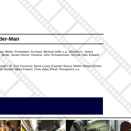
der-Man
arc Webb; Produktion: Avi Arad, Michael Grillo u.a.; Drehbuch: James
o; Musik: James Horner; Kamera: John Schwartzman; Schnitt: Alan Edward
zard / Dr. Curt Connors), Denis Leary (Captain Stacy), Martin Sheen (Onkel
eth Davidtz (Mary Parker), Chris Zylka (Flash Thompson) u.a.