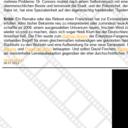
mehrere Probleme: Dr. Connors mutiert nach einem Selbstversuch mit einem
übermenschlichen Bestie und terrorisiert die Stadt; und der Polizeichef, 
Vater ist, hat eine Spezialeinheit auf den eigenmächtig handelnden "Spide
Kritik:
Ein Remake oder das Reboot eines Franchises hat zur Existenzber
erfüllen: Alles bisher Bekannte neu zu interpretieren oder zumindest neue
schaffte es 2009, einem ausgenudelten Universum neuen, frischen Wind zu
wieder so cool zu machen, dass sich sogar Heidi Klum bei der Deutschla
hinreißen ließ.
Der Film wurde zum
Batman Begins
der Enterprise-Fangeme
stehenden Begriff für einen gleichermaßen notwendigen wie gekonnten Neu
Rückkehr zu den Wurzeln und eine Aufbereitung für eine neue Generation.
Returns
und
Planet der Affen
behaupten. Und selbst David Finchers
Verbl
als meisterhafte Leinwandadaption gegenüber der eher durchschnittlichen T
Nikolas Mimkes
06.07.2012