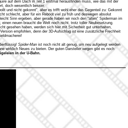
uire auf dem Dach in Teil 1 erstmal herausfinden muss, wie das mit der
rt, doch wesentlich besser.
ollt und nicht gekonnt", aber es trifft wohl eher das Gegenteil zu: Gekonnt
nicht schlecht, aber für ein Reboot viel zu früh und deswegen absolut
lleicht Sinn ergeben, aber gerade haben wir noch den "alten" Spiderman im
 einen neuen braucht die Welt noch nicht, trotz toller Neubesetzung.
icht gesehen haben, werden sich hier mit Sicherheit gut unterhalten,
-Version empfohlen, denn der 3D-Aufschlag ist eine zusätzliche Frechheit
 Geldmacherei!
berflüssig!
Spider-Man
ist noch nicht alt genug, um neu aufgelegt werden
ohne wirklich Neues zu bieten. Der guten Darsteller wegen gibt es noch
ügeleien in der U-Bahn.