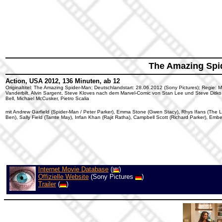
The Amazing Spi
Action, USA 2012, 136 Minuten, ab 12
Originaltitel: The Amazing Spider-Man; Deutschlandstart: 28.06.2012 (Sony Pictures); Regie: M
Vanderbilt, Alvin Sargent, Steve Kloves nach dem Marvel-Comic von Stan Lee und Steve Ditk
Bell, Michael McCusker, Pietro Scalia
mit Andrew Garfield (Spider-Man / Peter Parker), Emma Stone (Gwen Stacy), Rhys Ifans (The Li
Ben), Sally Field (Tamte May), Irrfan Khan (Rajit Ratha), Campbell Scott (Richard Parker), Emb
Internet Movie Database
(
)
Offizielle Website
(Sony Pictures
)
Trailer
(
)