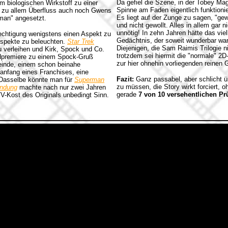
Da gefiel die Szene, in der Tobey Mag
 biologischen Wirkstoff zu einer
Spinne am Faden eigentlich funktionie
der zu allem Überfluss auch noch Gwens
Es liegt auf der Zunge zu sagen, "gew
rman" angesetzt.
und nicht gewollt. Alles in allem gar 
unnötig! In zehn Jahren hätte das vie
echtigung wenigstens einen Aspekt zu
Gedächtnis, der soweit wunderbar war,
 Aspekte zu beleuchten.
Star Trek
Diejenigen, die Sam Raimis Trilogie n
 verleihen und Kirk, Spock und Co.
trotzdem sei hiermit die "normale" 2D
ndpremiere zu einem Spock-Gruß
zur hier ohnehin vorliegenden reinen
inde, einem schon beinahe
anfang eines Franchises, eine
Fazit:
Ganz passabel, aber schlicht ü
Dasselbe könnte man für
Superman
zu müssen, die Story wirkt forciert, 
endung
machte nach nur zwei Jahren
gerade
7 von 10 versehentlichen Pr
V-Kost des Originals unbedingt Sinn.