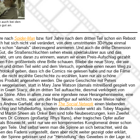
 auch bei den
 gut an.
hre nach
Spider-Man
bzw. fünf Jahre nach dem dritten Teil schon ein Reboot
ch hat sich nicht viel verändert, von dem umstrittenen 3D-Hype einmal
schon "damals" überzeugend animieren. Und auch die dritte Dimension
 Gut, die Straßenschluchten sehen etwas spektakulärer aus und das
reht, um uns daran zu erinnern, warum wir einen Preis-Aufschlag gezahlt
Film größtenteils ohne Brille schauen. Bliebe die neue Story, die wie
en und dritten Teil wirkt und dem Versuch, irgendwie einen neuen Weg zu
Protokoll geben, dass ich die Comics nie gelesen habe und nur die Filme
 die nicht erzählte Geschichte zu erzählen, kann nur als schöne
iges Produkt angesehen werden. Die ganze Geschichte mit Peters
e weggelassen, statt in Mary Jane Watson (damals mitreißend gespielt von
 in Gwen Stacy, die im dritten Teil auftauchte, diesmal verkörpert von
Stone. Alles in allem zwar eine irgendwie neue Herangehensweise, eine
 Neues, nichts, was uns die Hauptfigur auf wirklich neue Weise näher
s Andrew Garfield, der schon in
The Social Network
einen bleibenden
chtig und hilfsbedürftig, sondern deutlich cooler wirkt als Tobey Maguire.
nd Martin Sheen als Onkel Ben sind tolle Neubesetzungen, kein Zweifel.
ers Dr. Connors (großartig: Rhys Ifans), eher tragisches Opfer außer
 als Bösewicht, wirkt nur wie ein komprimiertes Konglomerat dreier schon
gen Teile. Und selbst wenn man die Spinne an sich betrachtet, wird da
des Fadens vorgestellt, dann aber nicht weiter gezeigt oder erklärt,
n der Spinne gebissen und zur "Herstellung" des Gewebes in der Lage ist.