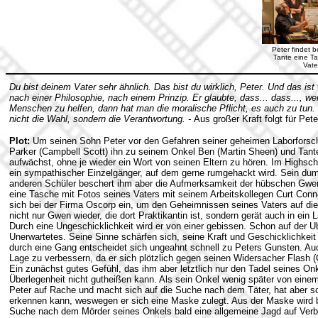
Peter findet 
Tante eine T
Vate
Du bist deinem Vater sehr ähnlich. Das bist du wirklich, Peter. Und das ist
nach einer Philosophie, nach einem Prinzip. Er glaubte, dass... dass..., 
Menschen zu helfen, dann hat man die moralische Pflicht, es auch zu tun. 
nicht die Wahl, sondern die Verantwortung. -
Aus großer Kraft folgt für Pet
Plot:
Um seinen Sohn Peter vor den Gefahren seiner geheimen Laborforsch
Parker (Campbell Scott) ihn zu seinem Onkel Ben (Martin Sheen) und Tante
aufwächst, ohne je wieder ein Wort von seinen Eltern zu hören. Im Highscho
ein sympathischer Einzelgänger, auf dem gerne rumgehackt wird. Sein dumm
anderen Schüler beschert ihm aber die Aufmerksamkeit der hübschen Gwe
eine Tasche mit Fotos seines Vaters mit seinem Arbeitskollegen Curt Connor
sich bei der Firma Oscorp ein, um den Geheimnissen seines Vaters auf di
nicht nur Gwen wieder, die dort Praktikantin ist, sondern gerät auch in ein L
Durch eine Ungeschicklichkeit wird er von einer gebissen. Schon auf der U
Unerwartetes. Seine Sinne schärfen sich, seine Kraft und Geschicklichkeit ve
durch eine Gang entscheidet sich ungeahnt schnell zu Peters Gunsten. Auc
Lage zu verbessern, da er sich plötzlich gegen seinen Widersacher Flash (
Ein zunächst gutes Gefühl, das ihm aber letztlich nur den Tadel seines On
Überlegenheit nicht gutheißen kann. Als sein Onkel wenig später von eine
Peter auf Rache und macht sich auf die Suche nach dem Täter, hat aber s
erkennen kann, weswegen er sich eine Maske zulegt. Aus der Maske wird 
Suche nach dem Mörder seines Onkels bald eine allgemeine Jagd auf Verb