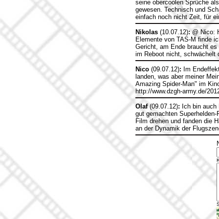
seine obercoolen Sprüche al
gewesen. Technisch und Schaus
einfach noch nicht Zeit, für 
Nikolas
(10.07.12)
:
@ Nico: H
Elemente von TAS-M finde ich
Gericht, am Ende braucht es
im Reboot nicht, schwächelt d
Nico
(09.07.12)
:
Im Endeffekt 
landen, was aber meiner Mei
Amazing Spider-Man" im Kino
http://www.dzgh-army.de/201
Olaf
(09.07.12)
:
Ich bin auch 
gut gemachten Superhelden-Fil
Film drehen und fanden die Hä
an der Dynamik der Flugszen
S