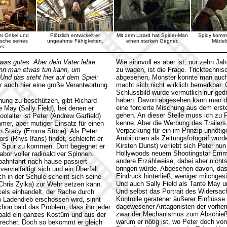
bei Onkel und
Plötzlich entwickelt er
Mit dem Lizard hat Spider-Man
Spidy kommt
asche seines
ungeahnte Fähigkeiten.
einen starken Gegner.
Mädels
rs..
 was gutes. Aber dein Vater lebte
Wie sinnvoll es aber ist, nur zehn Ja
wenn man etwas tun kann, um
zu wagen, ist die Frage. Tricktechnis
Und das steht hier auf dem Spiel:
abgesehen, Monster konnte man auch 
er auch hier eine große Verantwortung.
macht sich nicht wirklich bemerkbar.
Schlussbild wurde vermutlich nur ged
haben. Davon abgesehen kann man den 
ung zu beschützen, gibt Richard
eine forcierte Mischung aus dem erst
 May (Sally Field), bei denen er
gehen. An dieser Stelle muss ich zu 
olalter ist Peter (Andrew Garfield)
kenne. Aber die Werbung des Trailers,
er, aber mutiger Einsatz für einen
Verpackung für ein im Prinzip unnöt
n Stacy (Emma Stone). Als Peter
Ambitionen als Zeitungsfotograf wurd
s (Rhys Ifans) findet, schleicht er
Kirsten Dunst) verliebt sich Peter nun
e Spur zu kommen. Dort begegnet er
Hollywoods neuem Shootingstar Emma 
abor voller radioaktiver Spinnen.
andere Erzählweise, dabei aber nichts
bahnfahrt nach hause passiert
bringen würde. Abgesehen davon, das
rvielfältigt sich und ein Überfall
Eindruck hinterließ, weniger milchgesi
h in der Schule scheint sich seine
Und auch Sally Field als Tante May u
Chris Zylka) zur Wehr setzen kann.
Und selbst das Portrait des Widersach
kels einhandelt, der Rache durch
Kontrolle geratener äußerer Einflüsse
m Ladendieb erschossen wird, sinnt
dagewesener Antagonisten der vorheri
chon bald das Problem, dass ihn jeder
zwar der Mechanismus zum Abschießen 
bald ein ganzes Kostüm und aus der
warum er nötig ist, wo Peter doch vo
recher. Doch so bekommt er gleich