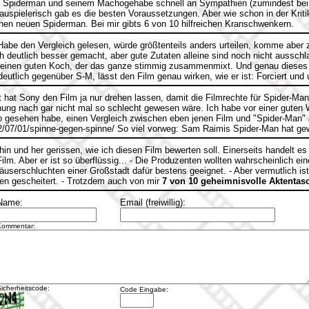
s Spiderman und seinem Machogehabe schnell an Sympathien (zumindest bei m
pielerisch gab es die besten Voraussetzungen. Aber wie schon in der Kritik ri
einen neuen Spiderman. Bei mir gibts 6 von 10 hilfreichen Kranschwenkern.
abe den Vergleich gelesen, würde größtenteils anders urteilen, komme aber z
 deutlich besser gemacht, aber gute Zutaten alleine sind noch nicht ausschl
 einen guten Koch, der das ganze stimmig zusammenmixt. Und genau dieses 
eutlich gegenüber S-M, lässt den Film genau wirken, wie er ist: Forciert und 
hat Sony den Film ja nur drehen lassen, damit die Filmrechte für Spider-Man
nung nach gar nicht mal so schlecht gewesen wäre. Ich habe vor einer gute
 gesehen habe, einen Vergleich zwischen eben jenen Film und "Spider-Man"
2/07/01/spinne-gegen-spinne/ So viel vorweg: Sam Raimis Spider-Man hat ge
hin und her gerissen, wie ich diesen Film bewerten soll. Einerseits handelt e
m. Aber er ist so überflüssig... - Die Produzenten wollten wahrscheinlich ein
userschluchten einer Großstadt dafür bestens geeignet. - Aber vermutlich ist 
en gescheitert. - Trotzdem auch von mir
7 von 10 geheimnisvolle Aktentas
Name:
Email (freiwillig):
Kommentar:
icherheitscode:
Code Eingabe: