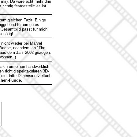
ir). Da wäre echt mehr drin
chtig festgestellt: es ist
um gleichen Fazit. Einige
aggebend für ein gutes
Gesamtbild passt für mich
unnötig!
 nicht wieder bei Marvel
n Woche, nachdem ich "The
 aus dem Jahr 2002 gezogen:
wonnen ;)
s sich um einen handwerklich
en richtig spektakulären 3D-
die dritte Dimension vielfach
chen-Funde.