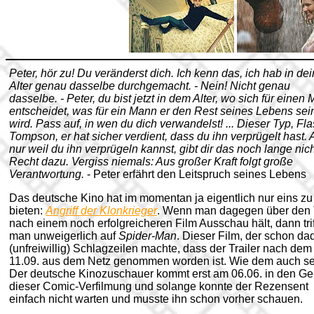
Peter, hör zu! Du veränderst dich. Ich kenn das, ich hab in de
Alter genau dasselbe durchgemacht. - Nein! Nicht genau
dasselbe. - Peter, du bist jetzt in dem Alter, wo sich für einen
entscheidet, was für ein Mann er den Rest seines Lebens sei
wird. Pass auf, in wen du dich verwandelst! ... Dieser Typ, Fl
Tompson, er hat sicher verdient, dass du ihn verprügelt hast. 
nur weil du ihn verprügeln kannst, gibt dir das noch lange nic
Recht dazu. Vergiss niemals: Aus großer Kraft folgt große
Verantwortung.
- Peter erfährt den Leitspruch seines Lebens
Das deutsche Kino hat im momentan ja eigentlich nur eins zu
bieten:
Angriff der Klonkrieger
. Wenn man dagegen über den 
nach einem noch erfolgreicheren Film Ausschau hält, dann trif
man unweigerlich auf
Spider-Man
. Dieser Film, der schon da
(unfreiwillig) Schlagzeilen machte, dass der Trailer nach dem
11.09. aus dem Netz genommen worden ist. Wie dem auch se
Der deutsche Kinozuschauer kommt erst am 06.06. in den G
dieser Comic-Verfilmung und solange konnte der Rezensent
einfach nicht warten und musste ihn schon vorher schauen.