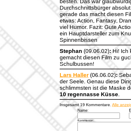
besten. Das war glaubwürdig
Durchschnittsbürger absolut
gerade das macht diesen Fil
etwas: Action, Fantasy, Dram
viel Humor. Fazit: Gute Acti
ein Hauptdarsteller zum Knu
Spinnenbissen
Stephan
(09.06.02)
:
Hi! Ich
gemacht diesen Film zu guc
Schulbussen!
Lars Haller
(06.06.02)
:
Sebas
der Seele. Genau diese Din
schlimmsten ist die Maske d
10 regennasse Küsse
.
Insgesamt 19 Kommentare.
Alle anze
Name:
E
Kommentar: