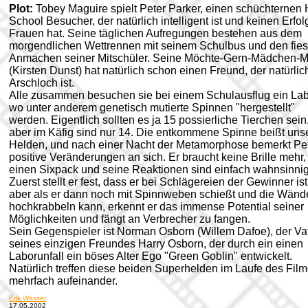
Plot:
Tobey Maguire spielt Peter Parker, einen schüchternen 
School Besucher, der natürlich intelligent ist und keinen Erfol
Frauen hat. Seine täglichen Aufregungen bestehen aus dem
morgendlichen Wettrennen mit seinem Schulbus und den fie
Anmachen seiner Mitschüler. Seine Möchte-Gern-Mädchen-M
(Kirsten Dunst) hat natürlich schon einen Freund, der natürlic
Arschloch ist.
Alle zusammen besuchen sie bei einem Schulausflug ein Lab
wo unter anderem genetisch mutierte Spinnen "hergestellt"
werden. Eigentlich sollten es ja 15 possierliche Tierchen sein
aber im Käfig sind nur 14. Die entkommene Spinne beißt uns
Helden, und nach einer Nacht der Metamorphose bemerkt Pe
positive Veränderungen an sich. Er braucht keine Brille mehr,
einen Sixpack und seine Reaktionen sind einfach wahnsinnig
Zuerst stellt er fest, dass er bei Schlägereien der Gewinner ist
aber als er dann noch mit Spinnweben schießt und die Wänd
hochkrabbeln kann, erkennt er das immense Potential seiner
Möglichkeiten und fängt an Verbrecher zu fangen.
Sein Gegenspieler ist Norman Osborn (Willem Dafoe), der Va
seines einzigen Freundes Harry Osborn, der durch ein einen
Laborunfall ein böses Alter Ego "Green Goblin" entwickelt.
Natürlich treffen diese beiden Superhelden im Laufe des Fil
mehrfach aufeinander.
Erik Wasser
17.05.2002