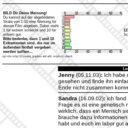
BILD Dir Deine Meinung!
Du kannst auf der abgebildeten
Skala von 1-10 eine Wertung für
diesen Film abgeben. Dabei steht
1 für extrem schlecht und 10 für
12
extrem gut.
Sc
Bitte bedenke, dass 1 und 10
Extremnoten sind, die nur im
äußersten Notfall vergeben
werden sollten...
cgi-vote script (c) corona, graphics and add. scripts (c) olasch
Le
Jenny
(05.11.03)
:
Ich habe 
gesehen und finde ihn einfac
Ende nicht zusammen komm
Sandra
(16.09.02)
:
ich fand 
Frage es ist eine genetisch 
wirklich, dass ein Mensch s
brauche dazu Informationen!!
habt und euch im labor gut aus