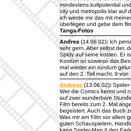
mindestens kultpotential un
city und metropolis klar auf 
ich werde mir das mit mein
überlegen und gebe dem fil
Tanga-Fotos
Andrea
(14.06.02)
:
Ich pers
sehr gern. Aber selbst der, d
Spidy auf seine kosten. Er ist
Kostüm ist sowieso das Beste
mal wieder ein rundum gelung
auf den 2. Teil macht. 9 vo
Andreas
(13.06.02)
:
Spider-
Wer die Comics kennt und nich
auf zwei wunderbare Stunden
Film bereits zum 2. Mal ang
begeistert. Auch das Buch z
Was mir am Film vor allem gef
guten Schauspielern, Handlu
kann Spider-Man II den Fad