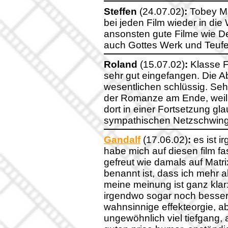
Steffen
(24.07.02)
:
Tobey Ma
bei jeden Film wieder in die 
ansonsten gute Filme wie Der
auch Gottes Werk und Teufe
Roland
(15.07.02)
:
Klasse Fi
sehr gut eingefangen. Die A
wesentlichen schlüssig. Seh
der Romanze am Ende, weil 
dort in einer Fortsetzung gl
sympathischen Netzschwing
Gandalf
(17.06.02)
:
es ist i
habe mich auf diesen film f
gefreut wie damals auf Matri
benannt ist, dass ich mehr a
meine meinung ist ganz klar:
irgendwo sogar noch besser 
wahnsinnige effekteorgie, ab
ungewöhnlich viel tiefgang,