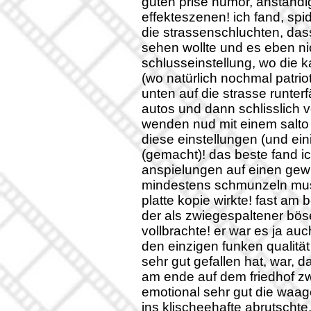
guten prise humor, anständig
effekteszenen! ich fand, sp
die strassenschluchten, d
sehen wollte und es eben ni
schlusseinstellung, wo die 
(wo natürlich nochmal patrio
unten auf die strasse runter
autos und dann schlisslich v
wenden nud mit einem salto 
diese einstellungen (und ei
(gemacht)! das beste fand i
anspielungen auf einen gew
mindestens schmunzeln muss
platte kopie wirkte! fast am 
der als zwiegespaltener böse
vollbrachte! er war es ja au
den einzigen funken qualität
sehr gut gefallen hat, war, d
am ende auf dem friedhof zw
emotional sehr gut die waag
ins klischeehafte abrutschte. 