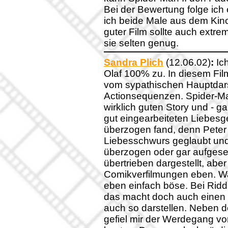
Bei der Bewertung folge ich
ich beide Male aus dem Kin
guter Film sollte auch extre
sie selten genug.
Sandra Plich
(12.06.02)
:
Ich
Olaf 100% zu. In diesem Fil
vom sypathischen Hauptdarst
Actionsequenzen. Spider-Man
wirklich guten Story und - g
gut eingearbeiteten Liebesg
überzogen fand, denn Peter 
Liebesschwurs geglaubt und
überzogen oder gar aufgeset
übertrieben dargestellt, abe
Comikverfilmungen eben. Wah
eben einfach böse. Bei Riddl
das macht doch auch einen 
auch so darstellen. Neben 
gefiel mir der Werdegang v