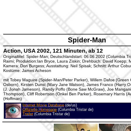
Spider-Man
Action, USA 2002, 121 Minuten, ab 12
Originaltitel: Spider-Man; Deutschlandstart: 06.06.2002 (Columbia Tr
Raimi; Produktion:Ian Bryce, Laura Ziskin; Drehbuch: David Koepp; 
Kamera: Don Burgess; Ausstattung: Neil Spisak; Schnitt: Arthur Cob
Kostüme: James Acheson
mit Tobey Maguire (Spider-Man/Peter Parker), Willem Dafoe (Green
Osborn), Kirsten Dunst (Mary Jane Watson), James Franco (Harry O
(J. Jonah Jameson), Randy Poffo (Bone Saw McGraw), Joe Manganie
Thompson), Cliff Robertson (Onkel Ben Parker), Rosemary Harris (A
(Hoffman)
Internet Movie Database
(de/us)
Offizielle Homepage
(Columbia Tristar de)
Trailer
(Columbia Tristar de)