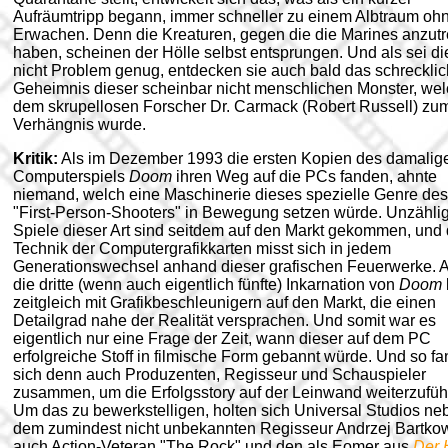
Aufräumtripp begann, immer schneller zu einem Albtraum oh
Erwachen. Denn die Kreaturen, gegen die die Marines anzutr
haben, scheinen der Hölle selbst entsprungen. Und als sei di
nicht Problem genug, entdecken sie auch bald das schreckli
Geheimnis dieser scheinbar nicht menschlichen Monster, we
dem skrupellosen Forscher Dr. Carmack (Robert Russell) zu
Verhängnis wurde.
Kritik:
Als im Dezember 1993 die ersten Kopien des damalig
Computerspiels
Doom
ihren Weg auf die PCs fanden, ahnte
niemand, welch eine Maschinerie dieses spezielle Genre des
"First-Person-Shooters" in Bewegung setzen würde. Unzähli
Spiele dieser Art sind seitdem auf den Markt gekommen, und 
Technik der Computergrafikkarten misst sich in jedem
Generationswechsel anhand dieser grafischen Feuerwerke. 
die dritte (wenn auch eigentlich fünfte) Inkarnation von
Doom
zeitgleich mit Grafikbeschleunigern auf den Markt, die einen
Detailgrad nahe der Realität versprachen. Und somit war es
eigentlich nur eine Frage der Zeit, wann dieser auf dem PC
erfolgreiche Stoff in filmische Form gebannt würde. Und so f
sich denn auch Produzenten, Regisseur und Schauspieler
zusammen, um die Erfolgsstory auf der Leinwand weiterzufüh
Um das zu bewerkstelligen, holten sich Universal Studios ne
dem zumindest nicht unbekannten Regisseur Andrzej Bartko
auch Action-Veteran "The Rock" und den als Eomer aus
Der 