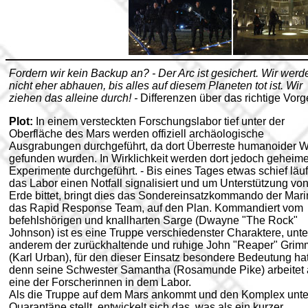
Fordern wir kein Backup an? - Der Arc ist gesichert. Wir werd
nicht eher abhauen, bis alles auf diesem Planeten tot ist. Wir
ziehen das alleine durch! -
Differenzen über das richtige Vor
Plot:
In einem versteckten Forschungslabor tief unter der
Oberfläche des Mars werden offiziell archäologische
Ausgrabungen durchgeführt, da dort Überreste humanoider 
gefunden wurden. In Wirklichkeit werden dort jedoch geheim
Experimente durchgeführt. - Bis eines Tages etwas schief läuft
das Labor einen Notfall signalisiert und um Unterstützung von
Erde bittet, bringt dies das Sondereinsatzkommando der Mari
das Rapid Response Team, auf den Plan. Kommandiert vom
befehlshörigen und knallharten Sarge (Dwayne "The Rock"
Johnson) ist es eine Truppe verschiedenster Charaktere, unte
anderem der zurückhaltende und ruhige John "Reaper" Grim
(Karl Urban), für den dieser Einsatz besondere Bedeutung hat
denn seine Schwester Samantha (Rosamunde Pike) arbeitet 
eine der Forscherinnen in dem Labor.
Als die Truppe auf dem Mars ankommt und den Komplex unte
Quarantäne stellt, entwickelt sich das, was als ein kurzer