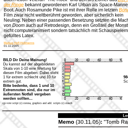
der Ringe
bekannt gewordenen Karl Urban als Space-Marine
Boot. Auch Rosamunde Pike ist mit ihrer Rolle im letzten
Bon
Film zwar nicht weltberühmt geworden, aber sicherlich kein
Neuling. Neben einer passenden Besetzung setzten die Mac
von
Doom
auch auf Retrodesign, denn ein Großteil der Monste
nicht computeranimiert sondern tatsächlich mit Schauspielern
gefülltes Latex.
Markus Hoff-Holtmanns
01.11.2005
BILD Dir Deine Meinung!
Du kannst auf der abgebildeten
Skala von 1-10 eine Wertung für
diesen Film abgeben. Dabei steht
1 für extrem schlecht und 10 für
98
extrem gut.
Sc
Bitte bedenke, dass 1 und 10
Extremnoten sind, die nur im
äußersten Notfall vergeben
werden sollten...
cgi-vote script (c) corona, graphics and add. scripts (c) olasch
Le
Memo
(30.11.05)
:
"Tomb Rai