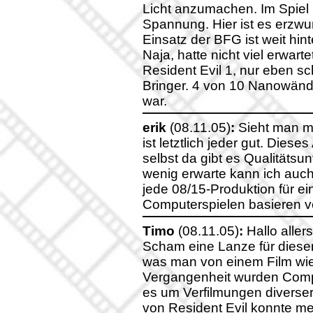
Licht anzumachen. Im Spiel 
Spannung. Hier ist es erzwun
Einsatz der BFG ist weit hi
Naja, hatte nicht viel erwart
Resident Evil 1, nur eben sc
Bringer. 4 von 10 Nanowände
war.
erik
(08.11.05)
:
Sieht man mi
ist letztlich jeder gut. Dies
selbst da gibt es Qualitätsu
wenig erwarte kann ich auch
jede 08/15-Produktion für ei
Computerspielen basieren ve
Timo
(08.11.05)
:
Hallo aller
Scham eine Lanze für diesen
was man von einem Film wie
Vergangenheit wurden Compu
es um Verfilmungen diverser 
von Resident Evil konnte m