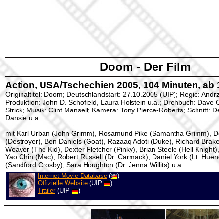
Doom - Der Film
Action, USA/Tschechien 2005, 104 Minuten, ab 
Originaltitel: Doom; Deutschlandstart: 27.10.2005 (UIP); Regie: Andr
Produktion: John D. Schofield, Laura Holstein u.a.; Drehbuch: Dave
Strick; Musik: Clint Mansell; Kamera: Tony Pierce-Roberts; Schnitt: D
Dansie u.a.
mit Karl Urban (John Grimm), Rosamund Pike (Samantha Grimm), D
(Destroyer), Ben Daniels (Goat), Razaaq Adoti (Duke), Richard Brake
Weaver (The Kid), Dexter Fletcher (Pinky), Brian Steele (Hell Knight
Yao Chin (Mac), Robert Russell (Dr. Carmack), Daniel York (Lt. Hue
(Sandford Crosby), Sara Houghton (Dr. Jenna Willits) u.a.
Internet Movie Database
(
)
Offizielle Website
(UIP
)
Trailer
(UIP
)