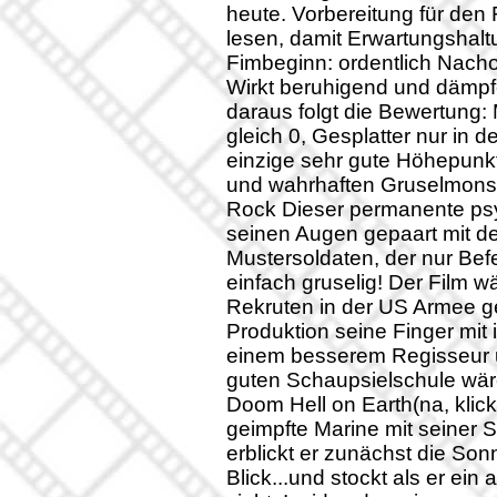
heute. Vorbereitung für den 
lesen, damit Erwartungshalt
Fimbeginn: ordentlich Nacho
Wirkt beruhigend und dämpf
daraus folgt die Bewertung
gleich 0, Gesplatter nur in 
einzige sehr gute Höhepunkt
und wahrhaften Gruselmonste
Rock Dieser permanente psy
seinen Augen gepaart mit d
Mustersoldaten, der nur Bef
einfach gruselig! Der Film 
Rekruten in der US Armee g
Produktion seine Finger mit i
einem besserem Regisseur u
guten Schaupsielschule wäre
Doom Hell on Earth(na, klick
geimpfte Marine mit seiner S
erblickt er zunächst die Son
Blick...und stockt als er ei