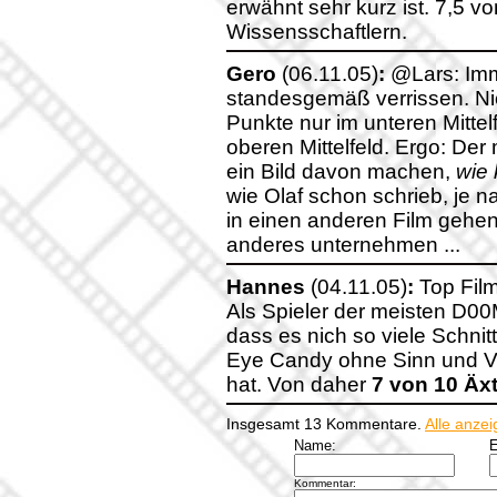
erwähnt sehr kurz ist. 7,5 vo
Wissensschaftlern.
Gero
(06.11.05)
:
@Lars: Imm
standesgemäß verrissen. Ni
Punkte nur im unteren Mitt
oberen Mittelfeld. Ergo: De
ein Bild davon machen,
wie
wie Olaf schon schrieb, je 
in einen anderen Film gehen
anderes unternehmen ...
Hannes
(04.11.05)
:
Top Film 
Als Spieler der meisten D00M
dass es nich so viele Schnitt
Eye Candy ohne Sinn und V
hat. Von daher
7 von 10 Äx
Insgesamt 13 Kommentare.
Alle anze
Name:
E
Kommentar: