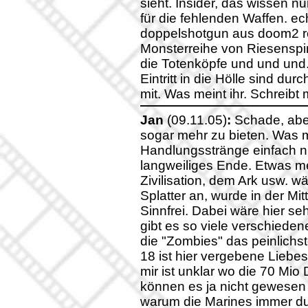
sieht. Insider, das wissen 
für die fehlenden Waffen. e
doppelshotgun aus doom2 ro
Monsterreihe von Riesensp
die Totenköpfe und und und..
Eintritt in die Hölle sind du
mit. Was meint ihr. Schreibt 
Jan
(09.11.05)
:
Schade, aber
sogar mehr zu bieten. Was m
Handlungsstränge einfach ni
langweiliges Ende. Etwas m
Zivilisation, dem Ark usw. w
Splatter an, wurde in der Mi
Sinnfrei. Dabei wäre hier s
gibt es so viele verschieden
die "Zombies" das peinlichst
18 ist hier vergebene Liebe
mir ist unklar wo die 70 Mio 
können es ja nicht gewesen 
warum die Marines immer d