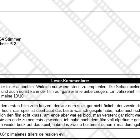
64
Stimmen
hnitt:
5.2
Leser-Kommentare:
r toller actionfilm. Wirklich nur waermstens zu empfehlen. Die Schauspieler l
 und auch sonst kann der film auf ganzer linie ueberzeugen. Ein Jahrzehntfilm
nd meine 10/10
 den ersten Film zum kotzen. der war dem spiel gar nicht änlich. der zweite 
 hoch, das spiel ist überhaupt das beste was ich gespile habe, habe auch sc
ich den film echt krass, am ende aber war es blöd, man versteht gar nicht wa
 sie am ende zu nemesis geworden, ich habe nach dem film voll alpträume geha
 ich wieder bock auf das spiel, habe das zweite bestimmt schon 7 mal durchge
9.04)
:
imajenes trilers de residen evil