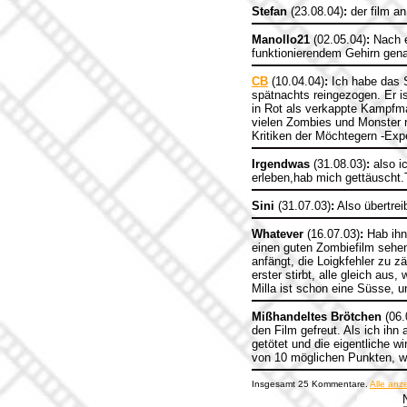
Stefan
(23.08.04)
:
der film an
Manollo21
(02.05.04)
:
Nach e
funktionierendem Gehirn gena
CB
(10.04.04)
:
Ich habe das S
spätnachts reingezogen. Er is
in Rot als verkappte Kampfma
vielen Zombies und Monster 
Kritiken der Möchtegern -Expe
Irgendwas
(31.08.03)
:
also i
erleben,hab mich gettäuscht.
Sini
(31.07.03)
:
Also übertrei
Whatever
(16.07.03)
:
Hab ihn 
einen guten Zombiefilm sehen
anfängt, die Loigkfehler zu z
erster stirbt, alle gleich au
Milla ist schon eine Süsse, u
Mißhandeltes Brötchen
(06.
den Film gefreut. Als ich ih
getötet und die eigentliche w
von 10 möglichen Punkten, we
Insgesamt 25 Kommentare.
Alle anz