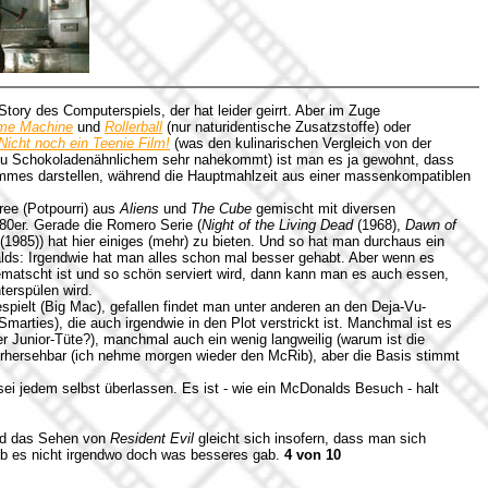
Story des Computerspiels, der hat leider geirrt. Aber im Zuge
me Machine
und
Rollerball
(nur naturidentische Zusatzstoffe) oder
Nicht noch ein Teenie Film!
(was den kulinarischen Vergleich von der
u Schokoladenähnlichem sehr nahekommt) ist man es ja gewohnt, dass
mmes darstellen, während die Hauptmahlzeit aus einer massenkompatiblen
üree (Potpourri) aus
Aliens
und
The Cube
gemischt mit diversen
80er. Gerade die Romero Serie (
Night of the Living Dead
(1968),
Dawn of
(1985)) hat hier einiges (mehr) zu bieten. Und so hat man durchaus ein
lds: Irgendwie hat man alles schon mal besser gehabt. Aber wenn es
tscht ist und so schön serviert wird, dann kann man es auch essen,
terspülen wird.
espielt (Big Mac), gefallen findet man unter anderen an den Deja-Vu-
Smarties), die auch irgendwie in den Plot verstrickt ist. Manchmal ist es
r Junior-Tüte?), manchmal auch ein wenig langweilig (warum ist die
orhersehbar (ich nehme morgen wieder den McRib), aber die Basis stimmt
sei jedem selbst überlassen. Es ist - wie ein McDonalds Besuch - halt
d das Sehen von
Resident Evil
gleicht sich insofern, dass man sich
 ob es nicht irgendwo doch was besseres gab.
4 von 10