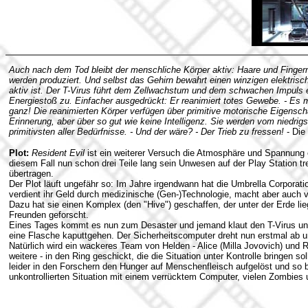
Auch nach dem Tod bleibt der menschliche Körper aktiv: Haare und Finger
werden produziert. Und selbst das Gehirn bewahrt einen winzigen elektris
aktiv ist. Der T-Virus führt dem Zellwachstum und dem schwachen Impuls 
Energiestoß zu. Einfacher ausgedrückt: Er reanimiert totes Gewebe. - Es m
ganz! Die reanimierten Körper verfügen über primitive motorische Eigenscha
Erinnerung, aber über so gut wie keine Intelligenz. Sie werden vom niedrigs
primitivsten aller Bedürfnisse. - Und der wäre? - Der Trieb zu fressen!
- Die
Plot:
Resident Evil
ist ein weiterer Versuch die Atmosphäre und Spannung 
diesem Fall nun schon drei Teile lang sein Unwesen auf der Play Station tr
übertragen.
Der Plot läuft ungefähr so: Im Jahre irgendwann hat die Umbrella Corpora
verdient ihr Geld durch medizinische (Gen-)Technologie, macht aber auch vo
Dazu hat sie einen Komplex (den "Hive") geschaffen, der unter der Erde lieg
Freunden geforscht.
Eines Tages kommt es nun zum Desaster und jemand klaut den T-Virus und
eine Flasche kaputtgehen. Der Sicherheitscomputer dreht nun erstmal ab u
Natürlich wird ein wackeres Team von Helden - Alice (Milla Jovovich) und
weitere - in den Ring geschickt, die die Situation unter Kontrolle bringen 
leider in den Forschern den Hunger auf Menschenfleisch aufgelöst und so b
unkontrollierten Situation mit einem verrücktem Computer, vielen Zombies