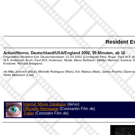
Resident Ev
Action/Horror, Deutschland/USA/England 2002, 95 Minuten, ab 16
Originaltitel: Resident Evil; Deutschlandstart: 21.03.2002 (Constantin Film); Regie: Paul W.S.
W.S. Anderson; Buch: Paul W.S. Anderson; Musik: Marco Beltrami , Marilyn Manson; Kamera: Da
Kostüme: Richard Bridgland
mit Milla Jovovich (Alice), Michelle Rodriguez (Rain), Eric Mabius (Matt), James Purefoy (Spenc
Heike Makatsch (Lisa)
Internet Movie Database
(de/us)
Offizielle Homepage
(Constantin Film de)
Trailer
(Constatin Film de)