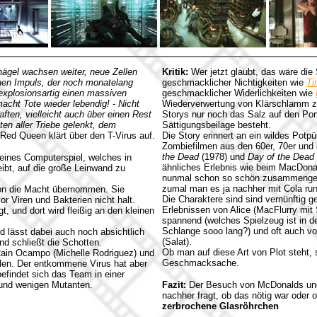
nägel wachsen weiter, neue Zellen
Kritik:
Wer jetzt glaubt, das wäre die 
chen Impuls, der noch monatelang
geschmacklicher Nichtigkeiten wie
Ti
explosionsartig einen massiven
geschmacklicher Widerlichkeiten wie
acht Tote wieder lebendig! - Nicht
Wiederverwertung von Klärschlamm z
ften, vielleicht auch über einen Rest
Storys nur noch das Salz auf den Po
ten aller Triebe gelenkt, dem
Sättigungsbeilage besteht.
 Red Queen klärt über den T-Virus auf.
Die Story erinnert an ein wildes Potp
Zombiefilmen aus den 60er, 70er und 
the Dead
(1978) und
Day of the Dead
eines Computerspiel, welches in
ähnliches Erlebnis wie beim MacDona
eibt, auf die große Leinwand zu
nunmal schon so schön zusammengema
zumal man es ja nachher mit Cola run
tion die Macht übernommen. Sie
Die Charaktere sind sind vernünftig g
r Viren und Bakterien nicht halt.
Erlebnissen von Alice (MacFlurry mit 
t, und dort wird fleißig an den kleinen
spannend (welches Spielzeug ist in de
Schlange sooo lang?) und oft auch v
 lässt dabei auch noch absichtlich
(Salat).
nd schließt die Schotten.
Ob man auf diese Art von Plot steht, 
 Rain Ocampo (Michelle Rodriguez) und
Geschmacksache.
sollen. Der entkommene Virus hat aber
efindet sich das Team in einer
 und wenigen Mutanten.
Fazit:
Der Besuch von McDonalds un
nachher fragt, ob das nötig war oder
zerbrochene Glasröhrchen