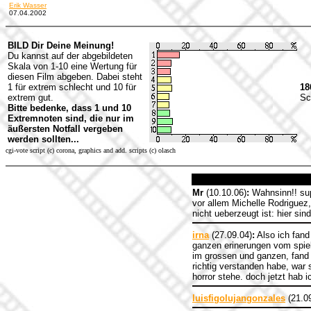
Erik Wasser
07.04.2002
BILD Dir Deine Meinung!
Du kannst auf der abgebildeten
Skala von 1-10 eine Wertung für
diesen Film abgeben. Dabei steht
1 für extrem schlecht und 10 für
18
extrem gut.
Sc
Bitte bedenke, dass 1 und 10
Extremnoten sind, die nur im
äußersten Notfall vergeben
werden sollten...
cgi-vote script (c) corona, graphics and add. scripts (c) olasch
Mr
(10.10.06)
:
Wahnsinn!! supe
vor allem Michelle Rodriguez,
nicht ueberzeugt ist: hier si
irna
(27.09.04)
:
Also ich fand
ganzen erinerungen vom spiel
im grossen und ganzen, fand 
richtig verstanden habe, war
horror stehe. doch jetzt hab
luisfigolujangonzales
(21.0