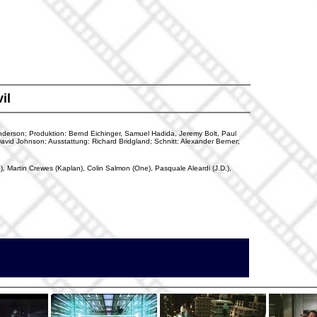
il
 Anderson; Produktion: Bernd Eichinger, Samuel Hadida, Jeremy Bolt, Paul
vid Johnson; Ausstattung: Richard Bridgland; Schnitt: Alexander Berner;
e), Martin Crewes (Kaplan), Colin Salmon (One), Pasquale Aleardi (J.D.),