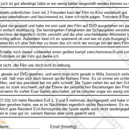
 sich ist gut.allerdings hätte er ein wenig härter dargestellt werden können.so 
inem ordentlichen Joint mit 2 Freunden kam der Film im Kino verdammt gut. 
uso unterhaltsam und faszinierend ist, kann ich nicht sagen. Trotzdem 9 Pun
piel nie gespielt und habe mir erst spät den Film auf DVD ausgeliehen ein pa
t einfach erstklassig. Die bemängelten Fähigkeiten der Schauspieler verstehe
schine die eigentlich nichts versteht und die eher unscheinbaren Mitstreiter
richtig wirken. Außerdem fand ich es spannend ob und wer es zum Ausgang s
rten bin ich aber froh hier zu lesen das ich nicht der einzige bin der dem Fi
ch hatte mich darauf vorbereitet einen großen kampf zwischenmensch und zomb
Trotzdem ist der Film gut,denke ich.
bt nicht ,der Film war doch echt in ordnung.
gerade auf DVD gesehen, und wenn man nicht gerade in Milla Jovovich verlieb
 will. hält man sich doch besser an die Romero Filme. Es ist immer ein sch
ählen, und das passierte bei mir sehr schnell. Die Typen sehen bis auf den Sch
s, was es stark erschwert, auf der Ebene der persönlichen Beziehungen den Pro
nd wenn ihr vorher Euer Gehirn abschaltet, ist es mitunter sogar ein wenig un
07.03)
:
Ich hatte Resident Evil 1, 2 und 3 mehrmals durchgespielt und habe m
n aber gesehen hatte, war er im Nachhinein eigentlich nichts Besonderes. Es 
irklich gute Resident Evil-Atmosphäre der Spiele wurde auch nicht wiedergegeb
il er zwar gut ist, seinem Namen aber nicht gerecht wird.
eigen
Name:
Email (freiwillig):