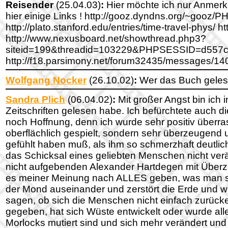
Reisender
(25.04.03)
:
Hier möchte ich nur Anmerken 
hier einige Links ! http://gooz.dyndns.org/~gooz/
http://plato.stanford.edu/entries/time-travel-phys/ 
http://www.nexusboard.net/showthread.php3?
siteid=199&threadid=103229&PHPSESSID=d557
http://f18.parsimony.net/forum32435/messages/1404
Wolfgang Nocker
(26.10.02)
:
Wer das Buch gelese
Sandra Plich
(06.04.02)
:
Mit großer Angst bin ich
Zeitschriften gelesen habe. Ich befürchtete auch d
noch Hoffnung, denn ich wurde sehr positiv überr
oberflächlich gespielt, sondern sehr überzeugend u
gefühlt haben muß, als ihm so schmerzhaft deutli
das Schicksal eines geliebten Menschen nicht ver
nicht aufgebenden Alexander Hartdegen mit Überzeu
es meiner Meinung nach ALLES geben, was man si
der Mond auseinander und zerstört die Erde und w
sagen, ob sich die Menschen nicht einfach zurücken
gegeben, hat sich Wüste entwickelt oder wurde all
Morlocks mutiert sind und sich mehr verändert un