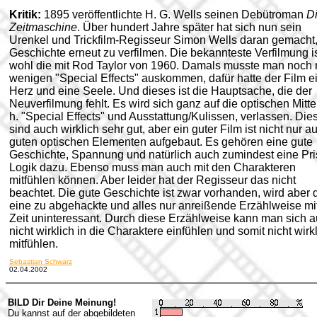
Kritik:
1895 veröffentlichte H. G. Wells seinen Debütroman
D
Zeitmaschine
. Über hundert Jahre später hat sich nun sein
Urenkel und Trickfilm-Regisseur Simon Wells daran gemacht,
Geschichte erneut zu verfilmen. Die bekannteste Verfilmung i
wohl die mit Rod Taylor von 1960. Damals musste man noch 
wenigen "Special Effects" auskommen, dafür hatte der Film e
Herz und eine Seele. Und dieses ist die Hauptsache, die der
Neuverfilmung fehlt. Es wird sich ganz auf die optischen Mittel
h. "Special Effects" und Ausstattung/Kulissen, verlassen. Die
sind auch wirklich sehr gut, aber ein guter Film ist nicht nur a
guten optischen Elementen aufgebaut. Es gehören eine gute
Geschichte, Spannung und natürlich auch zumindest eine Pri
Logik dazu. Ebenso muss man auch mit den Charakteren
mitfühlen können. Aber leider hat der Regisseur das nicht
beachtet.
Die gute Geschichte ist zwar vorhanden, wird aber 
eine zu abgehackte und alles nur anreißende Erzählweise mi
Zeit uninteressant. Durch diese Erzählweise kann man sich 
nicht wirklich in die Charaktere einfühlen und somit nicht wirk
mitfühlen.
Sebastian Schwarz
02.04.2002
BILD Dir Deine Meinung!
Du kannst auf der abgebildeten