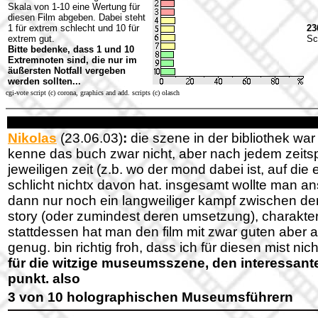
Skala von 1-10 eine Wertung für
diesen Film abgeben. Dabei steht
1 für extrem schlecht und 10 für
23
extrem gut.
Sc
Bitte bedenke, dass 1 und 10
Extremnoten sind, die nur im
äußersten Notfall vergeben
werden sollten...
cgi-vote script (c) corona, graphics and add. scripts (c) olasch
Nikolas
(23.06.03)
:
die szene in der bibliothek war
kenne das buch zwar nicht, aber nach jedem zeitspr
jeweiligen zeit (z.b. wo der mond dabei ist, auf di
schlicht nichtx davon hat. insgesamt wollte man ans
dann nur noch ein langweiliger kampf zwischen den 
story (oder zumindest deren umsetzung), charaktere 
stattdessen hat man den film mit zwar guten aber a
genug. bin richtig froh, dass ich für diesen mist n
für die witzige museumsszene, den interessante
punkt. also
3 von 10 holographischen Museumsführern