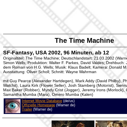
The Time Machine
SF-Fantasy, USA 2002, 96 Minuten, ab 12
Originaltitel: The Time Machine; Deutschlandstart: 21.03.2002 (Warne
Simon Wells; Produktion: Walter F. Parkes, David Valdes; Drehbuch
dem Roman von H.G. Wells; Musik: Klaus Badelt; Kamera: Donald M.
Ausstattung: Oliver Scholl; Schnitt: Wayne Wahrman
mit Guy Pearce (Alexander Hartdegen), Mark Addy (David Philby), Ph
Watchit), Laura Kirk (Flower Seller), Josh Stamberg (Motorist), Sien
Max Baker (Robber), Myndy Crist (Jogger), Jeremy Irons (Morlock), 
Samantha Mumba (Mara), Omero Mumba (Kalen)
Internet Movie Database
(de/us)
Offizielle Homepage
(Warner de)
Trailer
(Warner de)