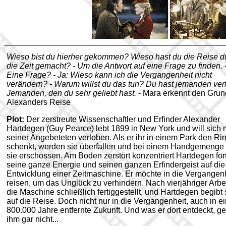
Wieso bist du hierher gekommen? Wieso hast du die Reise d
die Zeit gemacht? - Um die Antwort auf eine Frage zu finden. 
Eine Frage? - Ja: Wieso kann ich die Vergangenheit nicht
verändern? - Warum willst du das tun? Du hast jemanden ver
Jemanden, den du sehr geliebt hast.
- Mara erkennt den Grund
Alexanders Reise
Plot:
Der zerstreute Wissenschaftler und Erfinder Alexander
Hartdegen (Guy Pearce) lebt 1899 in New York und will sich 
seiner Angebeteten verloben. Als er ihr in einem Park den Ri
schenkt, werden sie überfallen und bei einem Handgemenge 
sie erschossen. Am Boden zerstört konzentriert Hartdegen for
seine ganze Energie und seinen ganzen Erfindergeist auf die
Entwicklung einer Zeitmaschine. Er möchte in die Vergangen
reisen, um das Unglück zu verhindern. Nach vierjähriger Arbeit
die Maschine schließlich fertiggestellt, und Hartdegen begibt 
auf die Reise. Doch nicht nur in die Vergangenheit, auch in e
800.000 Jahre entfernte Zukunft. Und was er dort entdeckt, gef
ihm gar nicht...