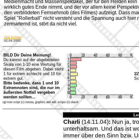
Medienmacht und Massenspektakel, der für den Helden kein
wirklich gutes Ende nimmt, und der vor allem keine Perspektiv
den verblödeten Fernsehmob (des Filmes) aufzeigt. Dass ma
Spiel "Rollerball" nicht versteht und die Spannung auch hier n
zermarternd ist, stört da nicht viel.
Olaf Scheel
02.04.2002
BILD Dir Deine Meinung!
Du kannst auf der abgebildeten
Skala von 1-10 eine Wertung für
diesen Film abgeben. Dabei steht
1 für extrem schlecht und 10 für
11
extrem gut.
Sc
Bitte bedenke, dass 1 und 10
Extremnoten sind, die nur im
äußersten Notfall vergeben
werden sollten...
cgi-vote script (c) corona, graphics and add. scripts (c) olasch
Le
Charli
(14.11.04)
:
Nun ja, tro
unterhaltsam. Und das ist w
immer über den Sinn bzw. U