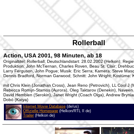
Rollerball
Action, USA 2001, 98 Minuten, ab 18
Originaltitel: Rollerball; Deutschlandstart: 28.02.2002 (Helkon); Reg
Produktion: John McTiernan, Charles Roven, Beau St. Clair; Drehbuch
Larry Ferguson, John Pogue; Musik: Eric Serra; Kamera: Steve Maso
Dennis Bradford, Norman Garwood; Schnitt: John Wright; Kostüme: K
mit Chris Klein (Jonathan Cross), Jean Reno (Petrovich), LL Cool J (
Rebecca Romijn-Stamos (Aurora), Oleg Taktarov (Denekin), Naveen 
David Hemblen (Serokin), Janet Wright (Coach Olga), Andrew Bryniar
Dobó (Katya)
Internet Movie Database
(de/us)
Offizielle Homepage
(Helkon/RTL II de)
Trailer
(Helkon de)