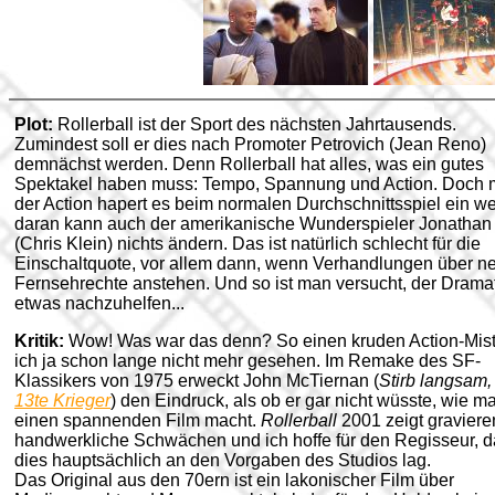
Plot:
Rollerball ist der Sport des nächsten Jahrtausends.
Zumindest soll er dies nach Promoter Petrovich (Jean Reno)
demnächst werden. Denn Rollerball hat alles, was ein gutes
Spektakel haben muss: Tempo, Spannung und Action. Doch m
der Action hapert es beim normalen Durchschnittsspiel ein we
daran kann auch der amerikanische Wunderspieler Jonathan
(Chris Klein) nichts ändern. Das ist natürlich schlecht für die
Einschaltquote, vor allem dann, wenn Verhandlungen über n
Fernsehrechte anstehen. Und so ist man versucht, der Drama
etwas nachzuhelfen...
Kritik:
Wow! Was war das denn? So einen kruden Action-Mis
ich ja schon lange nicht mehr gesehen. Im Remake des SF-
Klassikers von 1975 erweckt John McTiernan (
Stirb langsam
13te Krieger
) den Eindruck, als ob er gar nicht wüsste, wie m
einen spannenden Film macht.
Rollerball
2001 zeigt gravier
handwerkliche Schwächen und ich hoffe für den Regisseur, 
dies hauptsächlich an den Vorgaben des Studios lag.
Das Original aus den 70ern ist ein lakonischer Film über