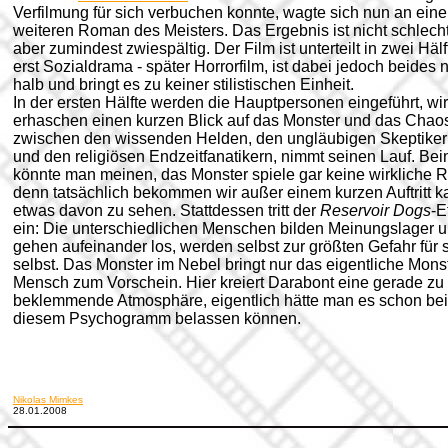
Verfilmung für sich verbuchen konnte, wagte sich nun an ein
weiteren Roman des Meisters. Das Ergebnis ist nicht schlecht
aber zumindest zwiespältig. Der Film ist unterteilt in zwei Hälf
erst Sozialdrama - später Horrorfilm, ist dabei jedoch beides 
halb und bringt es zu keiner stilistischen Einheit.
In der ersten Hälfte werden die Hauptpersonen eingeführt, wir
erhaschen einen kurzen Blick auf das Monster und das Chao
zwischen den wissenden Helden, den ungläubigen Skeptike
und den religiösen Endzeitfanatikern, nimmt seinen Lauf. Be
könnte man meinen, das Monster spiele gar keine wirkliche R
denn tatsächlich bekommen wir außer einem kurzen Auftritt 
etwas davon zu sehen. Stattdessen tritt der
Reservoir Dogs
-E
ein: Die unterschiedlichen Menschen bilden Meinungslager 
gehen aufeinander los, werden selbst zur größten Gefahr für 
selbst. Das Monster im Nebel bringt nur das eigentliche Mons
Mensch zum Vorschein. Hier kreiert Darabont eine gerade zu
beklemmende Atmosphäre, eigentlich hätte man es schon bei
diesem Psychogramm belassen können.
Nikolas Mimkes
28.01.2008