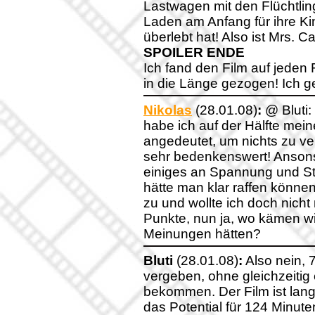
Lastwagen mit den Flüchtlin
Laden am Anfang für ihre Ki
überlebt hat! Also ist Mrs. C
SPOILER ENDE
Ich fand den Film auf jeden F
in die Länge gezogen! Ich 
Nikolas
(28.01.08)
:
@ Bluti:
habe ich auf der Hälfte meine
angedeutet, um nichts zu ve
sehr bedenkenswert! Ansonst
einiges an Spannung und S
hätte man klar raffen können,
zu und wollte ich doch nich
Punkte, nun ja, wo kämen wir
Meinungen hätten?
Bluti
(28.01.08)
:
Also nein, 7
vergeben, ohne gleichzeiti
bekommen. Der Film ist lang,
das Potential für 124 Minute