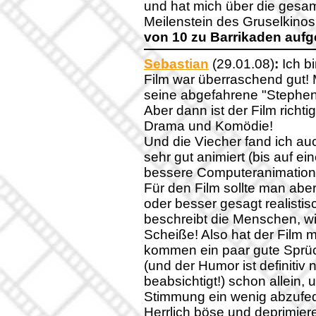
und hat mich über die gesam
Meilenstein des Gruselkinos
von 10 zu Barrikaden auf
Sebastian
(29.01.08)
:
Ich bi
Film war überraschend gut! 
seine abgefahrene "Stephen 
Aber dann ist der Film richt
Drama und Komödie!
Und die Viecher fand ich au
sehr gut animiert (bis auf ei
bessere Computeranimation
Für den Film sollte man abe
oder besser gesagt realistis
beschreibt die Menschen, wie
Scheiße! Also hat der Film m
kommen ein paar gute Sprüc
(und der Humor ist definitiv n
beabsichtigt!) schon allein
Stimmung ein wenig abzufed
Herrlich böse und deprimie