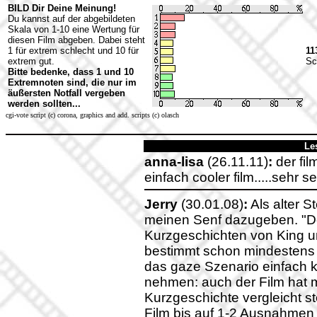
BILD Dir Deine Meinung!
Du kannst auf der abgebildeten
Skala von 1-10 eine Wertung für
diesen Film abgeben. Dabei steht
1 für extrem schlecht und 10 für
11
extrem gut.
Sc
Bitte bedenke, dass 1 und 10
Extremnoten sind, die nur im
äußersten Notfall vergeben
werden sollten...
cgi-vote script (c) corona, graphics and add. scripts (c) olasch
Le
anna-lisa
(26.11.11)
:
der fil
einfach cooler film.....sehr se
Jerry
(30.01.08)
:
Als alter 
meinen Senf dazugeben. "Der
Kurzgeschichten von King un
bestimmt schon mindestens 1
das gaze Szenario einfach 
nehmen: auch der Film hat m
Kurzgeschichte vergleicht st
Film bis auf 1-2 Ausnahmen 