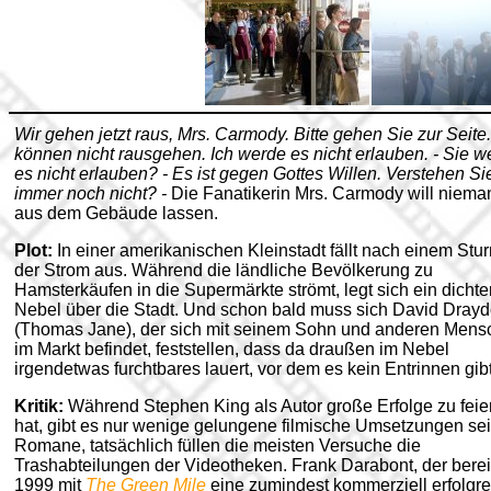
Wir gehen jetzt raus, Mrs. Carmody. Bitte gehen Sie zur Seite.
können nicht rausgehen. Ich werde es nicht erlauben. - Sie 
es nicht erlauben? - Es ist gegen Gottes Willen. Verstehen Si
immer noch nicht? -
Die Fanatikerin Mrs. Carmody will niem
aus dem Gebäude lassen.
Plot:
In einer amerikanischen Kleinstadt fällt nach einem Stu
der Strom aus. Während die ländliche Bevölkerung zu
Hamsterkäufen in die Supermärkte strömt, legt sich ein dichte
Nebel über die Stadt. Und schon bald muss sich David Dray
(Thomas Jane), der sich mit seinem Sohn und anderen Mens
im Markt befindet, feststellen, dass da draußen im Nebel
irgendetwas furchtbares lauert, vor dem es kein Entrinnen gibt
Kritik:
Während Stephen King als Autor große Erfolge zu feie
hat, gibt es nur wenige gelungene filmische Umsetzungen se
Romane, tatsächlich füllen die meisten Versuche die
Trashabteilungen der Videotheken. Frank Darabont, der berei
1999 mit
The Green Mile
eine zumindest kommerziell erfolgr