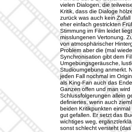
vielen Dialogen, die teilwe
Kritik, dass die Dialoge hölz
zurück was auch kein Zufall 
eher einfach gestrickten Fr
Stimmung im Film leidet lieg
misslungenen Vertonung. Zunä
von atmosphärischer Hintergr
Problem aber die (mal wiede
Synchronisation gibt dem Fi
Umgebungsgeräusche, lustl
Studioumgebung anmerkt. Nic
jeden Fall nochmal im Orig
als King-Fan auch das Ende
Ganzen offen und man wird 
Schlussfolgerungen allein g
definiertes, wenn auch zie
beiden Kritikpunkten einmal
gut gefallen. Er setzt das B
wichtiges weg, ergänzt/erklä
sonst schlecht versteht (das