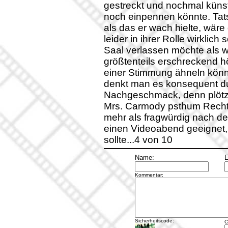
gestreckt und nochmal künst
noch einpennen könnte. Tatsä
als das er wach hielte, wäre
leider in ihrer Rolle wirklic
Saal verlassen möchte als w
größtenteils erschreckend hö
einer Stimmung ähneln könn
denkt man es konsequent dur
Nachgeschmack, denn plötzl
Mrs. Carmody psthum Recht 
mehr als fragwürdig nach dem
einen Videoabend geeignet,
sollte...4 von 10
Name:
E
Kommentar:
Sicherheitscode:
C