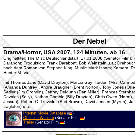
Der Nebel
Drama/Horror, USA 2007, 124 Minuten, ab 16
Originaltitel: The Mist; Deutschlandstart: 17.01.2008 (Senator Film);
Darabont; Produktion: Frank Darabont, Bob Weinstein u.a.; Drehbuc
nach dem Roman von Stephen King; Musik: Mark Isham; Kamera: Ron
Hunter M. Via
mit Thomas Jane (David Drayton), Marcia Gay Harden (Mrs. Carmod
(Amanda Dunfrey), Andre Braugher (Brent Norton), Toby Jones (Ollie
Sadler (Jim Grondin), Jeffrey DeMunn (Dan Miller), Frances Sternhag
Davalos (Sally), Nathan Gamble (Billy Drayton), Chris Owen (Norm)
Jessup), Robert C. Treveiler (Bud Brown), David Jensen (Myron), Ja
Eagleton) u.a.
Internet Movie Database
(
)
Offizielle Website
(Senator Film
)
Trailer
(Senator Film
)