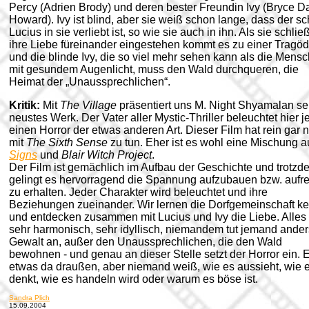
Percy (Adrien Brody) und deren bester Freundin Ivy (Bryce Da
Howard). Ivy ist blind, aber sie weiß schon lange, dass der s
Lucius in sie verliebt ist, so wie sie auch in ihn. Als sie schlie
ihre Liebe füreinander eingestehen kommt es zu einer Tragöd
und die blinde Ivy, die so viel mehr sehen kann als die Mens
mit gesundem Augenlicht, muss den Wald durchqueren, die
Heimat der „Unaussprechlichen“.
Kritik:
Mit
The Village
präsentiert uns M. Night Shyamalan se
neustes Werk. Der Vater aller Mystic-Thriller beleuchtet hier 
einen Horror der etwas anderen Art. Dieser Film hat rein gar n
mit
The Sixth Sense
zu tun. Eher ist es wohl eine Mischung a
Signs
und
Blair Witch Project
.
Der Film ist gemächlich im Aufbau der Geschichte und trotzd
gelingt es hervorragend die Spannung aufzubauen bzw. aufre
zu erhalten. Jeder Charakter wird beleuchtet und ihre
Beziehungen zueinander. Wir lernen die Dorfgemeinschaft k
und entdecken zusammen mit Lucius und Ivy die Liebe.
Alles 
sehr harmonisch, sehr idyllisch, niemandem tut jemand ander
Gewalt an, außer den Unaussprechlichen, die den Wald
bewohnen - und genau an dieser Stelle setzt der Horror ein. E
etwas da draußen, aber niemand weiß, wie es aussieht, wie 
denkt, wie es handeln wird oder warum es böse ist.
Sandra Plich
15.09.2004