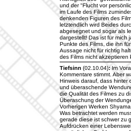
und der "Flucht vor persönl
im Laufe des Films zumindes
denkenden Figuren des Film
letztendlich wird Beides dur
abgesegnet und sogar als le
dargestellt! Das ist für mich
Punkte des Films, die ihn fü
Aussage nicht für richtig h
des Films nicht akzeptieren
Tiefsinn
(02.10.04)
:
Im Vora
Kommentare stimmt. Aber was 
Hinweis darauf, dass hinter d
und überaschende Wendung. 
die Qualität des Filmes zu d
Überaschung der Wendungen
Vorherigen Werken Shyama
Was betrachtet werden muss
gerade diese ist schwer zu 
Aufdrücken einer Lebensweise