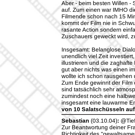
Aber - beim besten Willen -
auf. Zum einen war IMHO di
Filmende schon nach 15 Mi
kommt der Film nie in Schwu
rasante Action sondern ein
Zuschauers geweckt wird, zu
Insgesamt: Belanglose Dial
unendlich viel Zeit investie
illustrieren und die zaghaf
gut aber nichts was einen i
wollte ich schon rausgehen u
Zum Ende gewinnt der Film 
sind tatsächlich sehr atmosp
zumindest noch eine halbwe
insgesamt eine lauwarme En
von 10 Salatschüsseln auf
Sebastian
(03.10.04)
:
@Tief
Zur Beantwortung deiner Fr
Richtigkeit des "gewaltsam