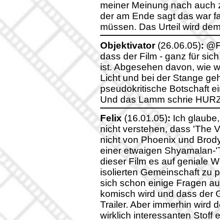
meiner Meinung nach auch zi
der am Ende sagt das war fa
müssen. Das Urteil wird dem
Objektivator
(26.06.05)
:
@Fe
dass der Film - ganz für si
ist. Abgesehen davon, wie w
Licht und bei der Stange geh
pseudokritische Botschaft e
Und das Lamm schrie HURZ
Felix
(16.01.05)
:
Ich glaube
nicht verstehen, dass 'The Vi
nicht von Phoenix und Brody 
einer etwaigen Shyamalan-'Tr
dieser Film es auf geniale W
isolierten Gemeinschaft zu 
sich schon einige Fragen au
komisch wird und dass der G
Trailer. Aber immerhin wird
wirklich interessanten Stoff