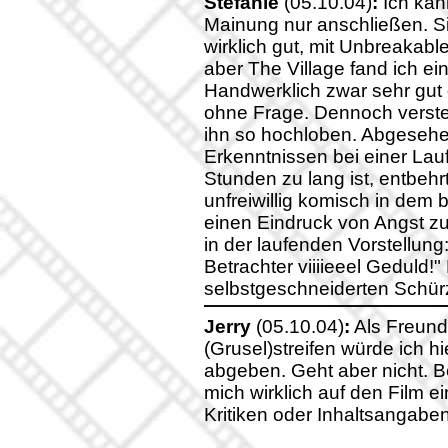
Stefanie
(05.10.04)
:
Ich kan
Mainung nur anschließen. Si
wirklich gut, mit Unbreakabl
aber The Village fand ich ein
Handwerklich zwar sehr gut
ohne Frage. Dennoch verstehe
ihn so hochloben. Abgeseh
Erkenntnissen bei einer Lau
Stunden zu lang ist, entbehrt
unfreiwillig komisch in de
einen Eindruck von Angst zu
in der laufenden Vorstellung
Betrachter viiiieeel Geduld!
selbstgeschneiderten Schür
Jerry
(05.10.04)
:
Als Freund
(Grusel)streifen würde ich h
abgeben. Geht aber nicht. Be
mich wirklich auf den Film 
Kritiken oder Inhaltsangabe