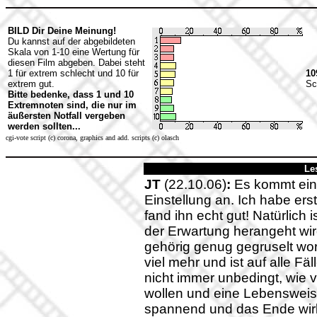
BILD Dir Deine Meinung!
Du kannst auf der abgebildeten
Skala von 1-10 eine Wertung für
diesen Film abgeben. Dabei steht
1 für extrem schlecht und 10 für
10
extrem gut.
Sc
Bitte bedenke, dass 1 und 10
Extremnoten sind, die nur im
äußersten Notfall vergeben
werden sollten...
cgi-vote script (c) corona, graphics and add. scripts (c) olasch
Le
JT
(22.10.06)
:
Es kommt einz
Einstellung an. Ich habe ers
fand ihn echt gut! Natürlich 
der Erwartung herangeht wir
gehörig genug gegruselt word
viel mehr und ist auf alle F
nicht immer unbedingt, wie vo
wollen und eine Lebensweise 
spannend und das Ende wirkl