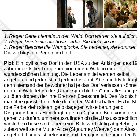
1. Regel: Gehe niemals in den Wald. Dort warten sie auf dich.
2. Regel: Verstecke die böse Farbe. Sie lockt sie an.
3. Regel: Beachte die Warnglocke. Sie bedeutet, sie kommen
Die wichtigsten Regeln im Dorf.
Plot:
Ein idyllisches Dorf in den USA zu den Anfängen des 19
Jahrhunderts liegt umgeben von einem Wald in einer
wunderschönen Lichtung. Die Lebensmittel werden selbst
angebaut und jeder ist mit jedem bekannt. Aber die Idylle trügt
denn niemand der Bewohner hat je das Dorf verlassen könne
denn im Wald leben die „Unaussprechlichen“, die alles und j
zu töten drohen, der ihre Grenzen überschreitet. Des Nachts h
man ihre grässlichen Rufe durch den Wald schallen. Es heißt
rote Farbe zieht sie an, gelb dagegen wirke beruhigend.
Der junge Lucius Hunt trägt regelmäßig seine Bitte vor in de
gehen zu dürfen, um herauszufinden ob die „Unaussprechlic
wirklich so böse sind, aber seine Bitte wird stetig abgelehnt, n
zuletzt weil seine Mutter Alice (Sigourney Weaver) dem Ältest
angehört. Lucius ist befreundet mit dem geistig behinderten 