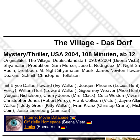
The Village - Das Dorf
Mystery/Thriller, USA 2004, 108 Minuten, ab 12
Originaltitel: The Village; Deutschlandstart: 09.09.2004 (Buena Vista)
Shyamalan; Produktion: Sam Mercer, Jose L. Rodriguez, M. Night Sh
Rudin; Drehbuch: M. Night Shyamalan; Musik: James Newton Howar
Deakins; Schnitt: Christopher Tellefsen
mit Bryce Dallas Howard (Ivy Walker), Joaquin Phoenix (Lucius Hunt
Percy), William Hurt (Edward Walker), Sigourney Weaver (Alice Hunt
(August Nicholson), Cherry Jones (Mrs. Clack), Celia Weston (Vivian
Christopher Jones (Robert Percy), Frank Collison (Victor), Jayne Atk
Walker), Judy Greer (Kitty Walker), Fran Kranz (Christop Crane), Mich
Coin), Jesse Eisenberg (Jamison)
Internet Movie Database
(
)
Offizielle Homepage
(Buena Vista
)
Trailer
(Buena Vista
)