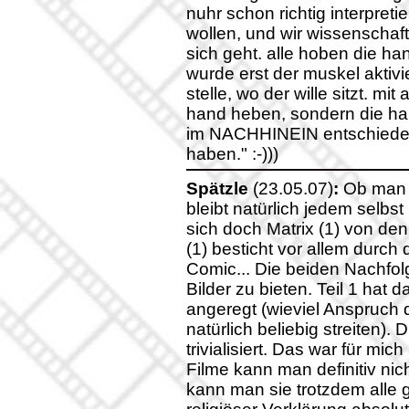
nuhr schon richtig interpreti
wollen, und wir wissenschaf
sich geht. alle hoben die h
wurde erst der muskel aktivi
stelle, wo der wille sitzt. mi
hand heben, sondern die h
im NACHHINEIN entschieden,
haben." :-)))
Spätzle
(23.05.07)
:
Ob man d
bleibt natürlich jedem selbs
sich doch Matrix (1) von den
(1) besticht vor allem durch 
Comic... Die beiden Nachfol
Bilder zu bieten. Teil 1 ha
angeregt (wieviel Anspruch d
natürlich beliebig streiten)
trivialisiert. Das war für mi
Filme kann man definitiv nich
kann man sie trotzdem alle g