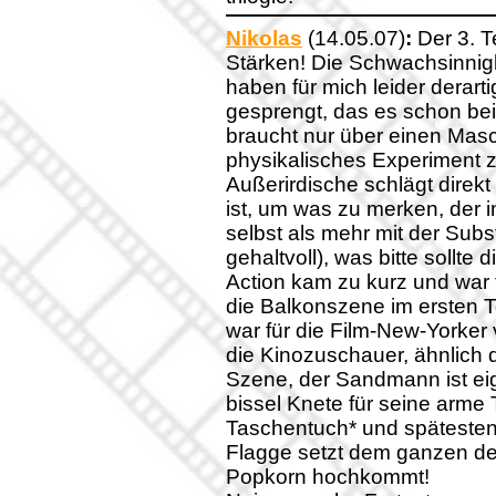
Nikolas
(14.05.07)
:
Der 3. T
Stärken! Die Schwachsinnigk
haben für mich leider derart
gesprengt, das es schon be
braucht nur über einen Masc
physikalisches Experiment z
Außerirdische schlägt direkt
ist, um was zu merken, der i
selbst als mehr mit der Subst
gehaltvoll), was bitte sollte
Action kam zu kurz und war f
die Balkonszene im ersten Te
war für die Film-New-Yorker 
die Kinozuschauer, ähnlich
Szene, der Sandmann ist eige
bissel Knete für seine arme 
Taschentuch* und spätesten
Flagge setzt dem ganzen der
Popkorn hochkommt!