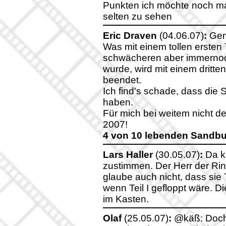
Punkten ich möchte noch ma
selten zu sehen
Eric Draven
(04.06.07)
:
Gene
Was mit einem tollen ersten
schwächeren aber immernoch
wurde, wird mit einem dritten
beendet.
Ich find's schade, dass die
haben.
Für mich bei weitem nicht d
2007!
4 von 10 lebenden Sandb
Lars Haller
(30.05.07)
:
Da ka
zustimmen. Der Herr der Rin
glaube auch nicht, dass sie T
wenn Teil I gefloppt wäre. D
im Kasten.
Olaf
(25.05.07)
:
@käß: Doch, 