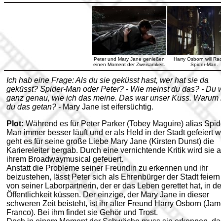
Peter und Mary Jane genießen
Harry Osborn will Ra
einen Moment der Zweisamkeit.
Spider-Man.
Ich hab eine Frage: Als du sie geküsst hast, wer hat sie da
geküsst? Spider-Man oder Peter? - Wie meinst du das? - Du 
ganz genau, wie ich das meine. Das war unser Kuss. Warum 
du das getan? -
Mary Jane ist eifersüchtig.
Plot:
Während es für Peter Parker (Tobey Maguire) alias Spid
Man immer besser läuft und er als Held in der Stadt gefeiert w
geht es für seine große Liebe Mary Jane (Kirsten Dunst) die
Kariereleiter bergab. Durch eine vernichtende Kritik wird sie 
ihrem Broadwaymusical gefeuert.
Anstatt die Probleme seiner Freundin zu erkennen und ihr
beizustehen, lässt Peter sich als Ehrenbürger der Stadt feier
von seiner Laborpartnerin, der er das Leben gerettet hat, in de
Öffentlichkeit küssen. Der einzige, der Mary Jane in dieser
schweren Zeit beisteht, ist ihr alter Freund Harry Osborn (Ja
Franco). Bei ihm findet sie Gehör und Trost.