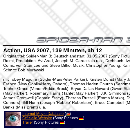
Action, USA 2007, 139 Minuten, ab 12
Originaltitel: Spider-Man 3; Deutschlandstart: 01.05.2007 (Sony Pict
Raimi; Produktion: Avi Arad, Joseph M. Caracciolo u.a.; Drehbuch: 
Comic von Stan Lee und Steve Ditko; Musik: Christopher Young; Kame
Schnitt: Bob Murawski
mit Tobey Maguire (Spider-Man/Peter Parker), Kirsten Dunst (Mary 
Franco (New Goblin/Harry Osborn), Thomas Haden Church (Sandman
Topher Grace (Venom/Eddie Brock), Bryce Dallas Howard (Gwen Sta
(May Parker), Rosemary Harris (Tantet May Parker), J.K. Simmons (
James Cromwell (Captain Stacy), Theresa Russell (Emma Marko), Dy
Connors), Bill Nunn (Joseph 'Robbie' Robertson), Bruce Campbell (Ma
Banks (Miss Brant) u.a.
Internet Movie Database
(
)
Offizielle Website
(Sony Pictures
)
Trailer
(Sony Pictures
)