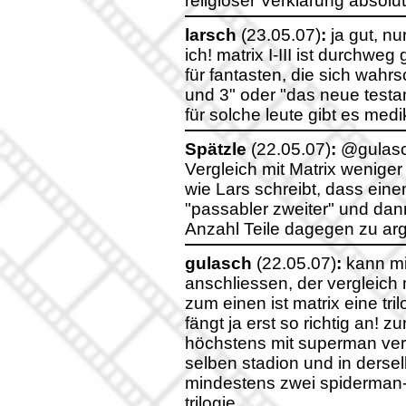
religiöser Verklärung absolut
larsch
(23.05.07)
:
ja gut, nu
ich! matrix I-III ist durchwe
für fantasten, die sich wahrsc
und 3" oder "das neue testam
für solche leute gibt es med
Spätzle
(22.05.07)
:
@gulasch
Vergleich mit Matrix weniger 
wie Lars schreibt, dass eine
"passabler zweiter" und dann
Anzahl Teile dagegen zu argu
gulasch
(22.05.07)
:
kann mi
anschliessen, der vergleich m
zum einen ist matrix eine tri
fängt ja erst so richtig an! 
höchstens mit superman vergl
selben stadion und in dersel
mindestens zwei spiderman-te
trilogie.