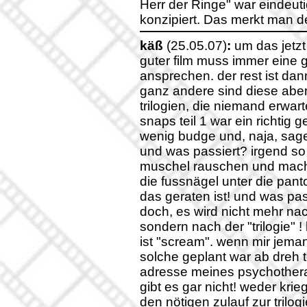
Herr der Ringe" war eindeuti
konzipiert. Das merkt man de
käß
(25.05.07)
:
um das jetzt 
guter film muss immer eine
ansprechen. der rest ist da
ganz andere sind diese aber
trilogien, die niemand erwarte
snaps teil 1 war ein richtig 
wenig budge und, naja, sage
und was passiert? irgend so
muschel rauschen und macht
die fussnägel unter die pant
das geraten ist! und was pas
doch, es wird nicht mehr na
sondern nach der "trilogie" !
ist "scream". wenn mir jemand
solche geplant war ab dreh te
adresse meines psychotherap
gibt es gar nicht! weder kri
den nötigen zulauf zur trilo