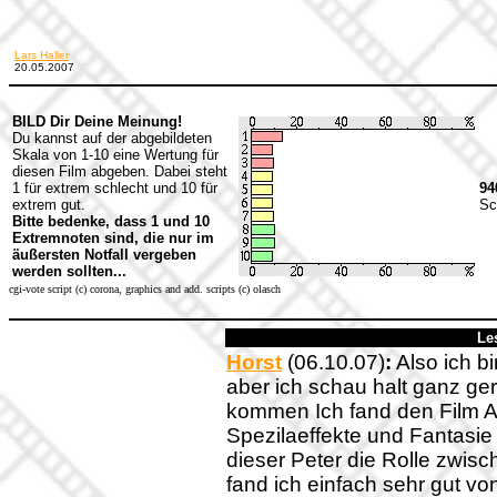
Lars Haller
20.05.2007
BILD Dir Deine Meinung!
Du kannst auf der abgebildeten
Skala von 1-10 eine Wertung für
diesen Film abgeben. Dabei steht
1 für extrem schlecht und 10 für
94
extrem gut.
Sc
Bitte bedenke, dass 1 und 10
Extremnoten sind, die nur im
äußersten Notfall vergeben
werden sollten...
cgi-vote script (c) corona, graphics and add. scripts (c) olasch
Le
Horst
(06.10.07)
:
Also ich b
aber ich schau halt ganz ge
kommen Ich fand den Film Ak
Spezilaeffekte und Fantasi
dieser Peter die Rolle zwi
fand ich einfach sehr gut v