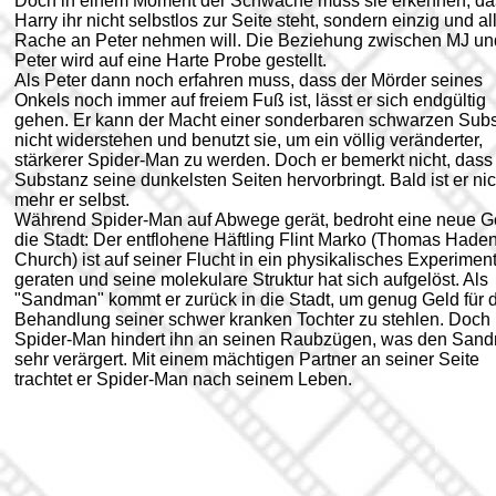
Doch in einem Moment der Schwäche muss sie erkennen, da
Harry ihr nicht selbstlos zur Seite steht, sondern einzig und al
Rache an Peter nehmen will. Die Beziehung zwischen MJ un
Peter wird auf eine Harte Probe gestellt.
Als Peter dann noch erfahren muss, dass der Mörder seines
Onkels noch immer auf freiem Fuß ist, lässt er sich endgültig
gehen. Er kann der Macht einer sonderbaren schwarzen Sub
nicht widerstehen und benutzt sie, um ein völlig veränderter,
stärkerer Spider-Man zu werden. Doch er bemerkt nicht, dass
Substanz seine dunkelsten Seiten hervorbringt. Bald ist er nic
mehr er selbst.
Während Spider-Man auf Abwege gerät, bedroht eine neue G
die Stadt: Der entflohene Häftling Flint Marko (Thomas Hade
Church) ist auf seiner Flucht in ein physikalisches Experimen
geraten und seine molekulare Struktur hat sich aufgelöst. Als
"Sandman" kommt er zurück in die Stadt, um genug Geld für 
Behandlung seiner schwer kranken Tochter zu stehlen. Doch
Spider-Man hindert ihn an seinen Raubzügen, was den San
sehr verärgert. Mit einem mächtigen Partner an seiner Seite
trachtet er Spider-Man nach seinem Leben.