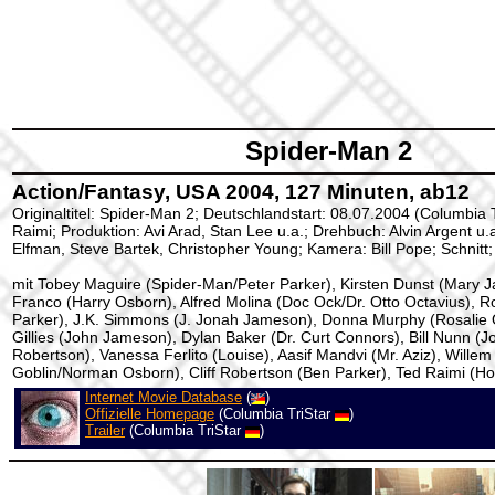
Spider-Man 2
Action/Fantasy, USA 2004, 127 Minuten, ab12
Originaltitel: Spider-Man 2; Deutschlandstart: 08.07.2004 (Columbia 
Raimi; Produktion: Avi Arad, Stan Lee u.a.; Drehbuch: Alvin Argent u.
Elfman, Steve Bartek, Christopher Young; Kamera: Bill Pope; Schnitt
mit Tobey Maguire (Spider-Man/Peter Parker), Kirsten Dunst (Mary 
Franco (Harry Osborn), Alfred Molina (Doc Ock/Dr. Otto Octavius), 
Parker), J.K. Simmons (J. Jonah Jameson), Donna Murphy (Rosalie O
Gillies (John Jameson), Dylan Baker (Dr. Curt Connors), Bill Nunn (J
Robertson), Vanessa Ferlito (Louise), Aasif Mandvi (Mr. Aziz), Wille
Goblin/Norman Osborn), Cliff Robertson (Ben Parker), Ted Raimi (H
Internet Movie Database
(
)
Offizielle Homepage
(Columbia TriStar
)
Trailer
(Columbia TriStar
)