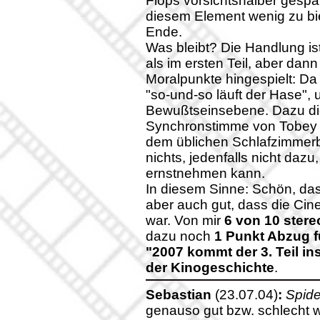
Flops vorsichtshalber gespar
diesem Element wenig zu bie
Ende.
Was bleibt? Die Handlung 
als im ersten Teil, aber dan
Moralpunkte hingespielt: Da 
"so-und-so läuft der Hase", 
Bewußtseinsebene. Dazu die
Synchronstimme von Tobey Ma
dem üblichen Schlafzimmerbli
nichts, jedenfalls nicht dazu
ernstnehmen kann.
In diesem Sinne: Schön, da
aber auch gut, dass die Cin
war. Von mir
6 von 10 ster
dazu noch
1 Punkt Abzug f
"2007 kommt der 3. Teil i
der Kinogeschichte
.
Sebastian
(23.07.04)
:
Spid
genauso gut bzw. schlecht w