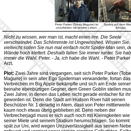
Peter Parker (Tobey Maguire) ist
Spidey auf dem We
unzufrieden mit seinem Leben.
Einsatz.
Nicht zu wissen, wer man ist, macht einen irre. Die Seele
verschwindet. Das Schlimmste ist Ungewissheit. Wissen Sie,
vielleicht sollen Sie nun mal einfach nicht Spider-Man sein, d
Wände hoch klettert. Deshalb fallen Sie immer runter. Sie ha
immer die Wahl, Peter. - Ja, ich habe die Wahl. -
Peter Parker
Arzt.
Plot:
Zwei Jahre sind vergangen, seit sich Peter Parker (Tob
Maguire) in sein alter Ego Spiderman verwandelte, fortan das
Verbrechen im Big Apple bekämpfte und sich am Ende seine
beinahe ebenbürtigen Gegner, dem Green Goblin stellen mus
Zwei Jahre, in denen das Leben nicht gerade einfacher für ih
geworden ist. Denn die Stadt am Hudson River hält seinen
Beschützer Nr. 1 derartig in Atem, dass von Peter mittlerweile
kaum noch etwas übrig geblieben ist. Denn neben der
Verbrecherjagd muss er sich auch noch mit Kleinigkeiten wie
seiner Miete und seinem Studium herumschlagen. So kommt 
spät zur Uni, wird wegen Unzuverlässigkeit aus seinem Neb