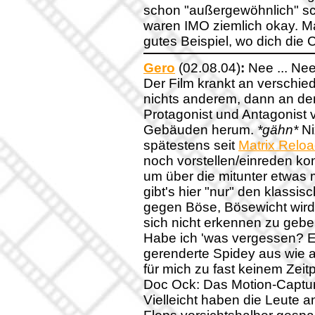
schon "außergewöhnlich" sch
waren IMO ziemlich okay. Ma
gutes Beispiel, wo dich die 
Gero
(02.08.04)
:
Nee ... Nee
Der Film krankt an verschie
nichts anderem, dann an den
Protagonist und Antagonist
Gebäuden herum.
*gähn*
Ni
spätestens seit
Matrix Relo
noch vorstellen/einreden kon
um über die mitunter etwas
gibt's hier "nur" den klassis
gegen Böse, Bösewicht wird
sich nicht erkennen zu gebe
Habe ich 'was vergessen? Ega
gerenderte Spidey aus wie 
für mich zu fast keinem Zei
Doc Ock: Das Motion-Capturi
Vielleicht haben die Leute 