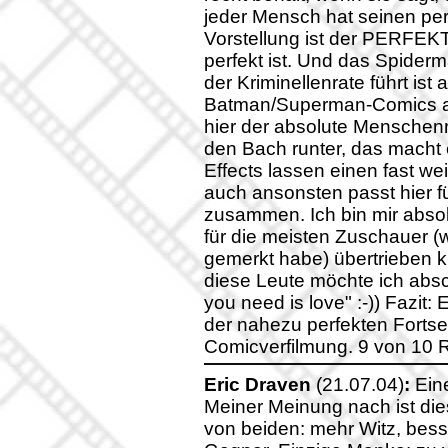
jeder Mensch hat seinen per
Vorstellung ist der PERFEKT
perfekt ist. Und das Spide
der Kriminellenrate führt ist
Batman/Superman-Comics auc
hier der absolute Menschenr
den Bach runter, das macht 
Effects lassen einen fast we
auch ansonsten passt hier fü
zusammen. Ich bin mir absol
für die meisten Zuschauer (w
gemerkt habe) übertrieben ki
diese Leute möchte ich absc
you need is love" :-)) Fazit:
der nahezu perfekten Fortse
Comicverfilmung. 9 von 10 
Eric Draven
(21.07.04)
:
Eine
Meiner Meinung nach ist die
von beiden: mehr Witz, bess