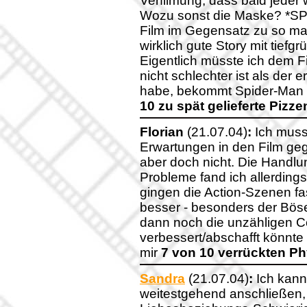
Verfilmung, dass bald jeder 
Wozu sonst die Maske? *SP
Film im Gegensatz zu so ma
wirklich gute Story mit tiefg
Eigentlich müsste ich dem F
nicht schlechter ist als der
habe, bekommt Spider-Man 
10 zu spät gelieferte Pizze
Florian
(21.07.04)
:
Ich muss 
Erwartungen in den Film geg
aber doch nicht. Die Handl
Probleme fand ich allerdin
gingen die Action-Szenen fa
besser - besonders der Bös
dann noch die unzähligen 
verbessert/abschafft könnte d
mir
7 von 10 verrückten Ph
Sandra
(21.07.04)
:
Ich kann
weitestgehend anschließen,