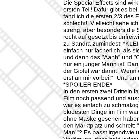
Die Special Effects sind wir
ersten Teil! Dafür gibt es 
fand ich die ersten 2/3 des F
schlecht!! Vielleicht sehe i
streng, aber besonders die
recht auf gesetzt bis unfrei
zu Sandra zumindest! *KLE
einfach nur lächerlich, als 
und dann das "Aahh" und "O
nur ein junger Mann ist! Dan
der Gipfel war dann: "Wenn 
erst an mir vorbei!" "Und an m
*SPOILER ENDE*
In den ersten zwei Dritteln 
Film noch passend und ausge
war es einfach zu schmalz
blödesten Dinge im Film war 
ohne Maske gesehen haben. W
den Marktplatz und schreit: "
Man!"? Es passt irgendwie ü