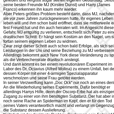
gefeuert und vergisst sogar seinen eigenen Geburtstag. Selbs
seine besten Freunde MJ (Kirsten Dunst) und Harry (James
Franco) erkennen ihn kaum mehr wieder.
Aber Peters größtes Problem besteht darin, dass MJ, nachde
sie vor zwei Jahren zurückgewiesen hatte, ihr eigenes Leben
leben will und ihm schon bald eröffnet, dass sie mittlerweile 
fest Freund hat und ihn auch heiraten will. Im Angesicht diese
Gefahr, MJ entgültig zu verlieren, entschießt sich Peter zu ei
drastischen Schritt: Er hängt sein Kostüm an den Nagel, um s
fortan seinem eigenen Leben zu widmen.
Zwar zeigt dieser Schritt auch schon bald Erfolge, als sich se
Leistungen in der Uni und seine Beziehung zu MJ verbessern
Allerdings bekommt auch New York diese Veränderung zu sp
als die Verbrechensrate drastisch ansteigt.
Und dann kommt es bei einem revolutionären Experiment im
Labor des Dr. Octavius (Alfred Molina) zu einem Unfall, bei d
dessen Körper mit einer 4-armigen Spezialapparatur
verschmolzen und seine Frau getötet werden.
In seiner Verzweiflung kann „Doc Ock“ nur noch an eines den
An die Wiederholung seines Experiments. Dafür benötigt er
allerdings Harrys Hilfe, denn der Oscorp-Erbe hat als einziger
Zugang zu einer von ihm benötigten Substanz. Der hat aber 
noch seine Rache an Spiderman im Kopf, den er für den Tod
seines Vaters verantwortlich macht und verlangt im Gegenzug
die Substanz dessen Auslieferung.