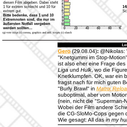
diesen Film abgeben. Dabei steht
1 für extrem schlecht und 10 für
14
extrem gut.
Sc
Bitte bedenke, dass 1 und 10
Extremnoten sind, die nur im
äußersten Notfall vergeben
werden sollten...
cgi-vote script (c) corona, graphics and add. scripts (c) olasch
Le
Gero
(29.08.04)
:
@Nikolas: 
"Knetgummi im Stop-Motion",
ist also eher eine Frage de
Liga
und
Hulk
, wo die Figur
Knetklumpfen. OK, war ein b
fragst nach für mich guten B
"Burly Brawl" in
Matrix Relo
suboptimal, aber vom Motion
(nein, nicht die "Superman-N
Wobei der Film andere Schw
die CG-SloMo-Cops gegen den
Wie gesagt: All das
in my hu