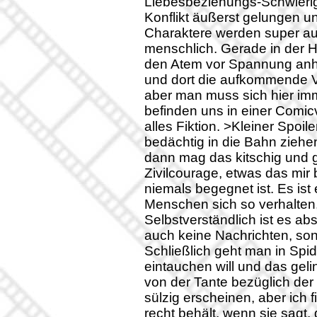
Liebesbeziehungs-Schwierig
Konflikt äußerst gelungen u
Charaktere werden super au
menschlich. Gerade in der
den Atem vor Spannung anha
und dort die aufkommende V
aber man muss sich hier imm
befinden uns in einer Comicv
alles Fiktion. >Kleiner Spoi
bedächtig in die Bahn ziehen
dann mag das kitschig und g
Zivilcourage, etwas das mir b
niemals begegnet ist. Es ist
Menschen sich so verhalten,
Selbstverständlich ist es abs
auch keine Nachrichten, son
Schließlich geht man in Spi
eintauchen will und das gel
von der Tante bezüglich der
sülzig erscheinen, aber ich 
recht behält, wenn sie sagt,