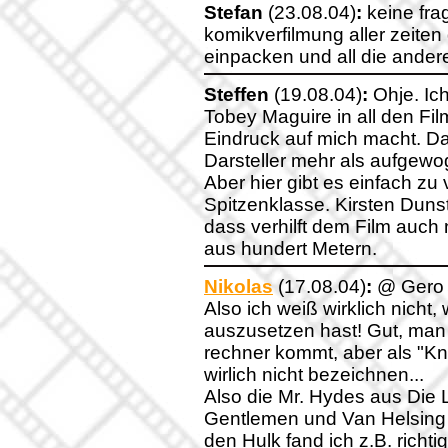
Stefan
(23.08.04)
:
keine fra
komikverfilmung aller zeit
einpacken und all die ander
Steffen
(19.08.04)
:
Ohje. Ich
Tobey Maguire in all den Fil
Eindruck auf mich macht. Da
Darsteller mehr als aufgewog
Aber hier gibt es einfach zu
Spitzenklasse. Kirsten Duns
dass verhilft dem Film auch 
aus hundert Metern.
Nikolas
(17.08.04)
:
@ Gero 
Also ich weiß wirklich nicht
auszusetzen hast! Gut, man
rechner kommt, aber als "K
wirlich nicht bezeichnen...
Also die Mr. Hydes aus Die
Gentlemen und Van Helsing 
den Hulk fand ich z.B. richti