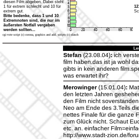
diesen Film abgeben. Dabei steht
1 für extrem schlecht und 10 für
12
extrem gut.
Sc
Bitte bedenke, dass 1 und 10
Extremnoten sind, die nur im
äußersten Notfall vergeben
werden sollten...
cgi-vote script (c) corona, graphics and add. scripts (c) olasch
Le
Stefan
(23.08.04)
:
ich verst
film haben.das ist ja wohl da
gibts in kein anderen film.s
was erwartet ihr?
Merowinger
(15.01.04)
:
Matr
den letzten Jahren geshehen 
den Film nicht soverstanden
Neo am Ende des 3.Teils die
nettes Finale für die ganze Fa
zum Glück nicht. Schaut Euc
etc. an. einfacher Film=einf
http://www.stadt-zion.de/for