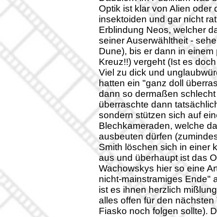
Optik ist klar von Alien oder
insektoiden und gar nicht r
Erblindung Neos, welcher dan
seiner Auserwähltheit - seh
Dune), bis er dann in einem p
Kreuz!!) vergeht (Ist es do
Viel zu dick und unglaubwü
hatten ein "ganz doll über
dann so dermaßen schlecht 
überraschte dann tatsächlic
sondern stützen sich auf ei
Blechkameraden, welche daf
ausbeuten dürfen (zumindest
Smith löschen sich in eine
aus und überhaupt ist das Or
Wachowskys hier so eine Art
nicht-mainstramiges Ende" a
ist es ihnen herzlich mißlung
alles offen für den nächsten 
Fiasko noch folgen sollte). 