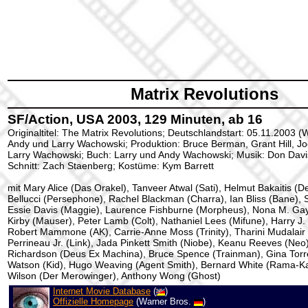
Matrix Revolutions
SF/Action, USA 2003, 129 Minuten, ab 16
Originaltitel: The Matrix Revolutions; Deutschlandstart: 05.11.2003 (
Andy und Larry Wachowski; Produktion: Bruce Berman, Grant Hill, Joe
Larry Wachowski; Buch: Larry und Andy Wachowski; Musik: Don Davis
Schnitt: Zach Staenberg; Kostüme: Kym Barrett
mit Mary Alice (Das Orakel), Tanveer Atwal (Sati), Helmut Bakaitis (D
Bellucci (Persephone), Rachel Blackman (Charra), Ian Bliss (Bane), 
Essie Davis (Maggie), Laurence Fishburne (Morpheus), Nona M. Gay
Kirby (Mauser), Peter Lamb (Colt), Nathaniel Lees (Mifune), Harry J.
Robert Mammone (AK), Carrie-Anne Moss (Trinity), Tharini Mudalair
Perrineau Jr. (Link), Jada Pinkett Smith (Niobe), Keanu Reeves (Neo
Richardson (Deus Ex Machina), Bruce Spence (Trainman), Gina Torr
Watson (Kid), Hugo Weaving (Agent Smith), Bernard White (Rama-K
Wilson (Der Merowinger), Anthony Wong (Ghost)
Internet Movie Database
(
)
Offizielle Homepage
(Warner Bros.
)