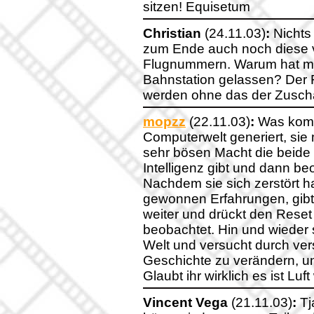
sitzen! Equisetum
Christian
(24.11.03)
:
Nichts 
zum Ende auch noch diese 
Flugnummern. Warum hat man
Bahnstation gelassen? Der F
werden ohne das der Zuscha
mopzz
(22.11.03)
:
Was komm
Computerwelt generiert, sie 
sehr bösen Macht die beide Z
Intelligenz gibt und dann be
Nachdem sie sich zerstört h
gewonnen Erfahrungen, gibt
weiter und drückt den Reset
beobachtet. Hin und wieder s
Welt und versucht durch ve
Geschichte zu verändern, u
Glaubt ihr wirklich es ist Luf
Vincent Vega
(21.11.03)
:
Tj