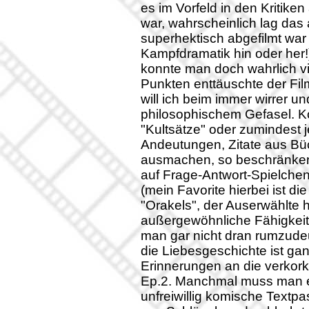
es im Vorfeld in den Kritiken
war, wahrscheinlich lag das 
superhektisch abgefilmt war
Kampfdramatik hin oder her!
konnte man doch wahrlich vi
Punkten enttäuschte der Fil
will ich beim immer wirrer u
philosophischem Gefasel. Ko
"Kultsätze" oder zumindest
Andeutungen, Zitate aus Bü
ausmachen, so beschränken s
auf Frage-Antwort-Spielch
(mein Favorite hierbei ist di
"Orakels", der Auserwählte h
außergewöhnliche Fähigkeite
man gar nicht dran rumzudeut
die Liebesgeschichte ist g
Erinnerungen an die verkor
Ep.2. Manchmal muss man e
unfreiwillig komische Textp