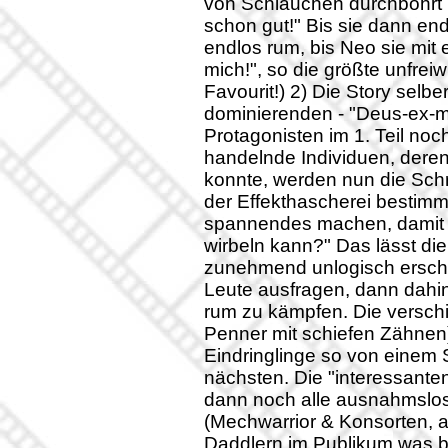
von Schläuchen durchbohrt u
schon gut!" Bis sie dann endl
endlos rum, bis Neo sie mit
mich!", so die größte unfreiw
Favourit!) 2) Die Story selbe
dominierenden - "Deus-ex-m
Protagonisten im 1. Teil no
handelnde Individuen, der
konnte, werden nun die Sch
der Effekthascherei bestimm
spannendes machen, damit er
wirbeln kann?" Das lässt di
zunehmend unlogisch ersche
Leute ausfragen, dann dahi
rum zu kämpfen. Die versch
Penner mit schiefen Zähnen
Eindringlinge so von einem 
nächsten. Die "interessant
dann noch alle ausnahmslo
(Mechwarrior & Konsorten, 
Daddlern im Publikum was bi