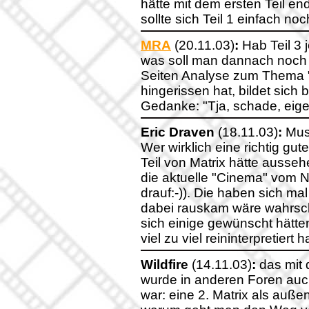
hätte mit dem ersten Teil e
sollte sich Teil 1 einfach 
MRA
(20.11.03)
:
Hab Teil 3 
was soll man dannach noch 
Seiten Analyse zum Thema 
hingerissen hat, bildet sich 
Gedanke: "Tja, schade, eigen
Eric Draven
(18.11.03)
:
Muss
Wer wirklich eine richtig gut
Teil von Matrix hätte ausseh
die aktuelle "Cinema" vom 
drauf:-)). Die haben sich m
dabei rauskam wäre wahrsch
sich einige gewünscht hätten
viel zu viel reininterpretiert 
Wildfire
(14.11.03)
:
das mit d
wurde in anderen Foren auch 
war: eine 2. Matrix als außen