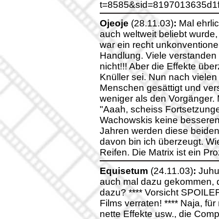
t=8585&sid=8197013635d1
Ojeoje
(28.11.03)
:
Mal ehrli
auch weltweit beliebt wurde
war ein recht unkonventionell
Handlung. Viele verstanden 
nicht!!! Aber die Effekte üb
Knüller sei. Nun nach vielen 
Menschen gesättigt und vers
weniger als den Vorgänger. 
"Aaah, scheiss Fortsetzungen
Wachowskis keine besseren
Jahren werden diese beiden 
davon bin ich überzeugt. Wi
Reifen. Die Matrix ist ein Pr
Equisetum
(24.11.03)
:
Juhu 
auch mal dazu gekommen, d
dazu? **** Vorsicht SPOILER
Films verraten! **** Naja, fü
nette Effekte usw., die Comp