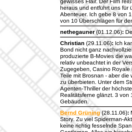
gewisses Flair. Der Film re
heraus und entführt uns für 
Abenteuer. Ich gebe 8 von 10
von 10 Überschlägen für d
nethegauner
(01.12.06)
:
Der
Christian
(29.11.06)
:
Ich ka
Bond nicht ganz nachvollzieh
produzierte B-Movies die wa
relativ unbeachtet in der V
Zugegeben, Casino Royale is
Teile mit Brosnan - aber di
zu überbieten. Unter dem Str
Agenten-Thriller der höchst
Realitätsferne glänzt. 3 vo
Gebäuden.
Bernd Grüning
(28.11.06)
:
M
Story. Zu viel Spiderman-Ak
keine richtig fesselnde Spa