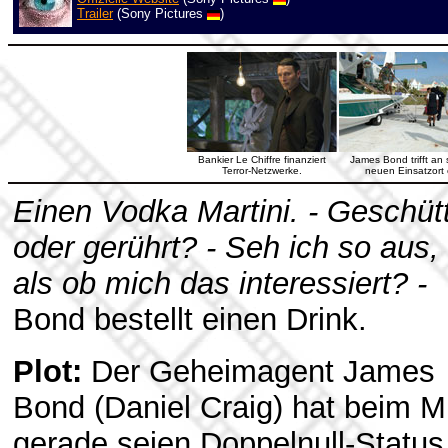
Trailer
(Sony Pictures
)
Bankier Le Chiffre finanziert
James Bond trifft an
Terror-Netzwerke.
neuen Einsatzort 
Einen Vodka Martini. - Geschütt
oder gerührt? - Seh ich so aus,
als ob mich das interessiert? -
Bond bestellt einen Drink.
Plot:
Der Geheimagent James
Bond (Daniel Craig) hat beim M
gerade seien Doppelnull-Status