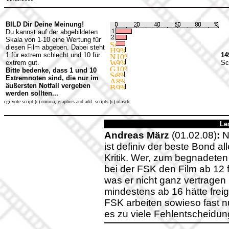
BILD Dir Deine Meinung!
Du kannst auf der abgebildeten
Skala von 1-10 eine Wertung für
diesen Film abgeben. Dabei steht
1 für extrem schlecht und 10 für
14
extrem gut.
Sc
Bitte bedenke, dass 1 und 10
Extremnoten sind, die nur im
äußersten Notfall vergeben
werden sollten...
cgi-vote script (c) corona, graphics and add. scripts (c) olasch
Le
Andreas März
(01.02.08)
:
No
ist definiv der beste Bond al
Kritik. Wer, zum begnadete
bei der FSK den Film ab 12 f
was er nicht ganz vertragen h
mindestens ab 16 hätte fre
FSK arbeiten sowieso fast nu
es zu viele Fehlentscheidun