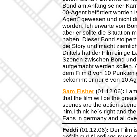
Bond am Anfang seiner Karri
00-Agent befördert worden is
Agent“ gewesen und nicht d
worden. Ich erwarte von Bon
aber er sollte die Situation 
haben. Dieser Bond stolpert
die Story und macht ziemlich
Drittels hat der Film einige
Szenen zwischen Bond und V
aufgemacht werden sollen. A
dem Film 8 von 10 Punkten g
bekommt er nur 6 von 10 Age
Sam Fisher
(01.12.06)
:
I am
that the film will be the gre
scenes are the action scene
him.I think he`s right and th
Fans in germany and all over
Feddi
(01.12.06)
:
Der Film is
gefällt mir! Allerdings mus