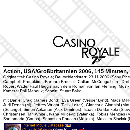
Action, USA/Großbritannien 2006, 145 Minuten,
Originaltitel: Casino Royale; Deutschlandstart: 23.11.2006 (Sony Pict
Campbell; Produktion: Barbara Broccoli, Callum McCougall u.a.; Dreh
Robert Wade, Paul Haggis nach dem Roman von Ian Fleming; Musik:
Kamera: Phil Meheux; Schnitt: Stuart Baird
mit Daniel Craig (James Bond), Eva Green (Vesper Lynd), Mads Mikke
Judi Dench (M), Jeffrey Wright (Felix Leiter), Giancarlo Giannini (Mat
(Solange), Simon Abkarian (Alex Dimitrios), Isaach De Bankolé (Ste
Christensen (Mr. White), Ivana Milicevic (Valenka), Tobias Menzies (Vi
Santamaria (Carlos), Sebastien Foucan (Mollaka), Malcolm Sinclair (
Internet Movie Database
(
)
Offizielle Website
(Sony Pictures
)