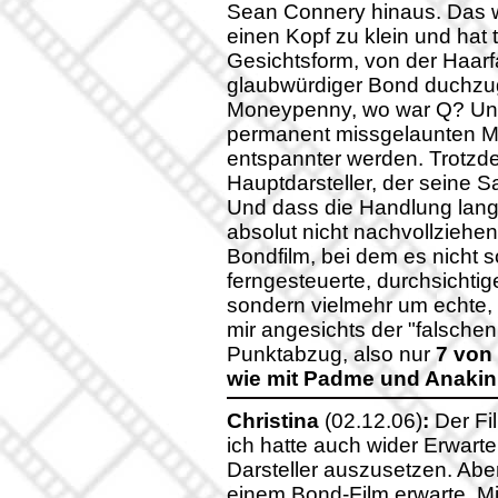
Sean Connery hinaus. Das wär
einen Kopf zu klein und hat t
Gesichtsform, von der Haar
glaubwürdiger Bond duchzug
Moneypenny, wo war Q? Und
permanent missgelaunten M,
entspannter werden. Trotzde
Hauptdarsteller, der seine S
Und dass die Handlung langw
absolut nicht nachvollziehen
Bondfilm, bei dem es nicht
ferngesteuerte, durchsichti
sondern vielmehr um echte,
mir angesichts der "falschen
Punktabzug, also nur
7 von
wie mit Padme und Anakin 
Christina
(02.12.06)
:
Der Fil
ich hatte auch wider Erwart
Darsteller auszusetzen. Aber
einem Bond-Film erwarte. Mir