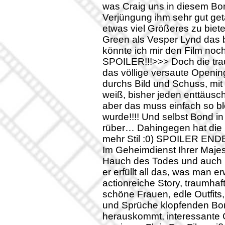
was Craig uns in diesem Bon
Verjüngung ihm sehr gut geta
etwas viel Größeres zu biet
Green als Vesper Lynd das be
könnte ich mir den Film noch
SPOILER!!!>>> Doch die tra
das völlige versaute Openin
durchs Bild und Schuss, mit
weiß, bisher jeden enttäusc
aber das muss einfach so bl
wurde!!!! Und selbst Bond in
rüber… Dahingegen hat die E
mehr Stil :0) SPOILER ENDE!!!
Im Geheimdienst Ihrer Majestä
Hauch des Todes und auch k
er erfüllt all das, was man 
actionreiche Story, traumhaf
schöne Frauen, edle Outfits
und Sprüche klopfenden Bond
herauskommt, interessante G