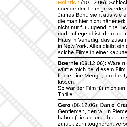
Heinrich
(10.12.06)
:
Schlech
aneinander. Farbige werden 
James Bond sieht aus wie e
die man hier nicht näher erkl
nicht nur für Jugendliche. 
und aufregend ist, dem aber 
Haus in Venedig, das zusamm
in New York. Alles bleibt ei
solche Filme in einer kaput
Boernie
(08.12.06)
:
Wäre nic
würde mich bei diesem Film
fehlte eine Menge, um das 
lassen.
So war der Film für mich ein
Thriller.
Gero
(06.12.06)
:
Daniel Cra
Gentleman, den wir in Pier
haben (die anderen beiden H
zurück zum tougheren, vers