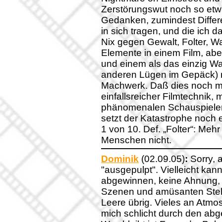
Zerstörungswut noch so etwa
Gedanken, zumindest Differ
in sich tragen, und die ich 
Nix gegen Gewalt, Folter, 
Elemente in einem Film, ab
und einem als das einzig W
anderen Lügen im Gepäck) m
Machwerk. Daß dies noch mit 
einfallsreicher Filmtechnik,
phänomenalen Schauspieler
setzt der Katastrophe noch 
1 von 10. Def. „Folter“: M
Menschen nicht.
Dominik
(02.09.05)
:
Sorry, a
"ausgepulpt". Vielleicht ka
abgewinnen, keine Ahnung, 
Szenen und amüsanten Stelle
Leere übrig. Vieles an Atmos
mich schlicht durch den ab