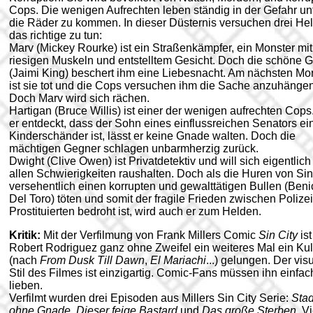
Cops. Die wenigen Aufrechten leben ständig in der Gefahr un
die Räder zu kommen. In dieser Düsternis versuchen drei He
das richtige zu tun:
Marv (Mickey Rourke) ist ein Straßenkämpfer, ein Monster mit
riesigen Muskeln und entstelltem Gesicht. Doch die schöne G
(Jaimi King) beschert ihm eine Liebesnacht. Am nächsten Mo
ist sie tot und die Cops versuchen ihm die Sache anzuhängen
Doch Marv wird sich rächen.
Hartigan (Bruce Willis) ist einer der wenigen aufrechten Cops.
er entdeckt, dass der Sohn eines einflussreichen Senators ei
Kinderschänder ist, lässt er keine Gnade walten. Doch die
mächtigen Gegner schlagen unbarmherzig zurück.
Dwight (Clive Owen) ist Privatdetektiv und will sich eigentlich
allen Schwierigkeiten raushalten. Doch als die Huren von Sin
versehentlich einen korrupten und gewalttätigen Bullen (Beni
Del Toro) töten und somit der fragile Frieden zwischen Polize
Prostituierten bedroht ist, wird auch er zum Helden.
Kritik:
Mit der Verfilmung von Frank Millers Comic
Sin City
ist
Robert Rodriguez ganz ohne Zweifel ein weiteres Mal ein Kult
(nach
From Dusk Till Dawn
,
El Mariachi
...) gelungen. Der vis
Stil des Filmes ist einzigartig. Comic-Fans müssen ihn einfac
lieben.
Verfilmt wurden drei Episoden aus Millers Sin City Serie:
Stad
ohne Gnade
,
Dieser feige Bastard
und
Das große Sterben
. V