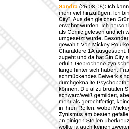
Sandra
(25.08.05)
:
Ich kann 
mehr viel hinzufügen. Ich bi
City". Aus den gleichen Gründ
erwähnt wurden. Ich persön
als Comic gelesen und ich wa
umgesetzt wurde. Besonders
gewählt: Von Mickey Rourke 
Charaktere 1A ausgesucht. I
zugeht und da hat Sin City s
erfüllt. Gebrochene zynische
lange hinter sich haben, Fra
schmückendes Beiwerk sind (
durchgeknallte Psychopathe
können. Die allzu brutalen
schwarz/weiß gemildert, aber
mehr als gerechtfertigt, kein
in ihren Rollen, wobei Mic
Zynismus am besten gefallen
an einigen Stellen überkreuz
wollte ja auch keinen zweiten