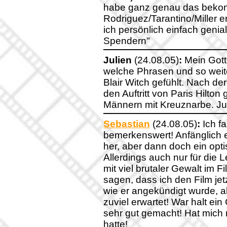
habe ganz genau das beko
Rodriguez/Tarantino/Miller e
ich persönlich einfach geni
Spendern"
Julien
(24.08.05)
:
Mein Gott
welche Phrasen und so weiter
Blair Witch gefühlt. Nach de
den Auftritt von Paris Hilton 
Männern mit Kreuznarbe. Ju
Sebastian
(24.08.05)
:
Ich f
bemerkenswert! Anfänglich 
her, aber dann doch ein opt
Allerdings auch nur für die 
mit viel brutaler Gewalt im 
sagen, dass ich den Film jet
wie er angekündigt wurde, 
zuviel erwartet! War halt ei
sehr gut gemacht! Hat mich n
hatte!