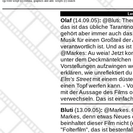
cgi-vote script (c) corona, graphics and add. scripts (c) olasch
Le
Olaf
(14.09.05)
:
@Bluti: Them
das ist das übliche Taranti
gehört aber immer auch das
Musik für einen Großteil de
verantwortlich ist. Und as ist
@Markes: Au weia! Jetzt kom
unter dem Deckmäntelchen d
Vorstellungen aufzwingen wol
erklären, wie unreflektiert
Elm's Street
mit einem düste
einen Topf werfen kann. - Vo
mit der Aussage des Films 
verwechseln. Das ist einfa
Bluti
(13.09.05)
:
@Markes. G
Markes, denn etwas Neues 
beinhaltet dieser Film nicht 
"Folterfilm", das ist beste