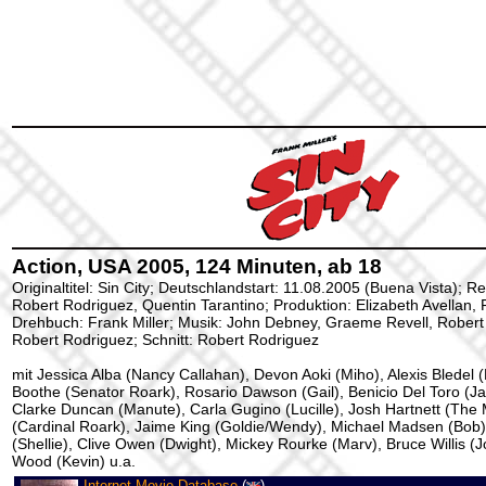
Action, USA 2005, 124 Minuten, ab 18
Originaltitel: Sin City; Deutschlandstart: 11.08.2005 (Buena Vista); Re
Robert Rodriguez, Quentin Tarantino; Produktion: Elizabeth Avellan, F
Drehbuch: Frank Miller; Musik: John Debney, Graeme Revell, Rober
Robert Rodriguez; Schnitt: Robert Rodriguez
mit Jessica Alba (Nancy Callahan), Devon Aoki (Miho), Alexis Bledel 
Boothe (Senator Roark), Rosario Dawson (Gail), Benicio Del Toro (Ja
Clarke Duncan (Manute), Carla Gugino (Lucille), Josh Hartnett (The
(Cardinal Roark), Jaime King (Goldie/Wendy), Michael Madsen (Bob)
(Shellie), Clive Owen (Dwight), Mickey Rourke (Marv), Bruce Willis (Jo
Wood (Kevin) u.a.
Internet Movie Database
(
)