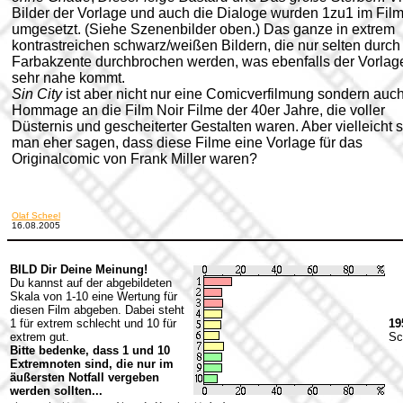
Bilder der Vorlage und auch die Dialoge wurden 1zu1 im Fil
umgesetzt. (Siehe Szenenbilder oben.) Das ganze in extrem
kontrastreichen schwarz/weißen Bildern, die nur selten durch
Farbakzente durchbrochen werden, was ebenfalls der Vorlag
sehr nahe kommt.
Sin City
ist aber nicht nur eine Comicverfilmung sondern auc
Hommage an die Film Noir Filme der 40er Jahre, die voller
Düsternis und gescheiterter Gestalten waren. Aber vielleicht s
man eher sagen, dass diese Filme eine Vorlage für das
Originalcomic von Frank Miller waren?
Olaf Scheel
16.08.2005
BILD Dir Deine Meinung!
Du kannst auf der abgebildeten
Skala von 1-10 eine Wertung für
diesen Film abgeben. Dabei steht
1 für extrem schlecht und 10 für
19
extrem gut.
Sc
Bitte bedenke, dass 1 und 10
Extremnoten sind, die nur im
äußersten Notfall vergeben
werden sollten...