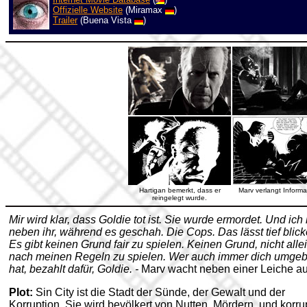
Offizielle Website
(Miramax
)
Trailer
(Buena Vista
)
Hartigan bemerkt, dass er
Marv verlangt Informa
reingelegt wurde.
Mir wird klar, dass Goldie tot ist. Sie wurde ermordet. Und ich 
neben ihr, während es geschah. Die Cops. Das lässt tief blick
Es gibt keinen Grund fair zu spielen. Keinen Grund, nicht alle
nach meinen Regeln zu spielen. Wer auch immer dich umgeb
hat, bezahlt dafür, Goldie. -
Marv wacht neben einer Leiche au
Plot:
Sin City ist die Stadt der Sünde, der Gewalt und der
Korruption. Sie wird bevölkert von Nutten, Mördern, und korru