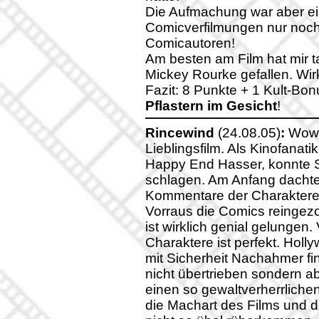
Die Aufmachung war aber einf
Comicverfilmungen nur noch 
Comicautoren!
Am besten am Film hat mir 
Mickey Rourke gefallen. Wirk
Fazit: 8 Punkte + 1 Kult-B
Pflastern im Gesicht
!
Rincewind
(24.08.05)
:
Wow 
Lieblingsfilm. Als Kinofana
Happy End Hasser, konnte S
schlagen. Am Anfang dachte 
Kommentare der Charaktere?
Vorraus die Comics reinge
ist wirklich genial gelungen
Charaktere ist perfekt. Holl
mit Sicherheit Nachahmer fin
nicht übertrieben sondern ab
einen so gewaltverherrlich
die Machart des Films und die