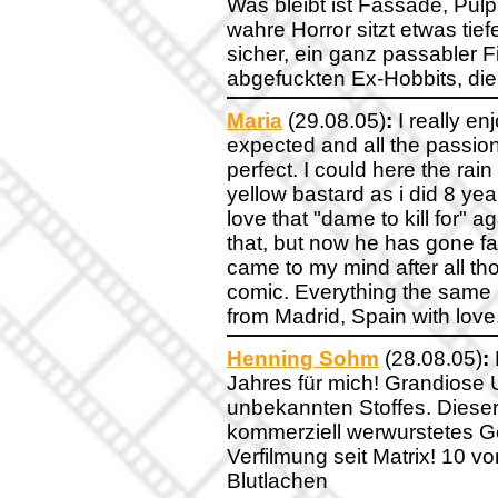
Was bleibt ist Fassade, Pulp,
wahre Horror sitzt etwas tie
sicher, ein ganz passabler F
abgefuckten Ex-Hobbits, die
Maria
(29.08.05)
:
I really enj
expected and all the passion
perfect. I could here the rain
yellow bastard as i did 8 ye
love that "dame to kill for" a
that, but now he has gone far
came to my mind after all t
comic. Everything the same bu
from Madrid, Spain with love
Henning Sohm
(28.08.05)
:
Jahres für mich! Grandiose 
unbekannten Stoffes. Dieser
kommerziell werwurstetes Ge
Verfilmung seit Matrix! 10 v
Blutlachen