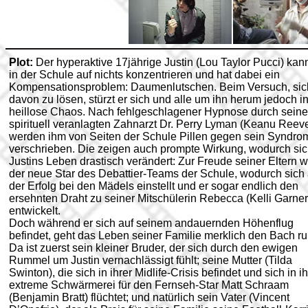
Plot:
Der hyperaktive 17jährige Justin (Lou Taylor Pucci) kan
in der Schule auf nichts konzentrieren und hat dabei ein
Kompensationsproblem: Daumenlutschen. Beim Versuch, sic
davon zu lösen, stürzt er sich und alle um ihn herum jedoch i
heillose Chaos. Nach fehlgeschlagener Hypnose durch sein
spirituell veranlagten Zahnarzt Dr. Perry Lyman (Keanu Reeve
werden ihm von Seiten der Schule Pillen gegen sein Syndro
verschrieben. Die zeigen auch prompte Wirkung, wodurch si
Justins Leben drastisch verändert: Zur Freude seiner Eltern w
der neue Star des Debattier-Teams der Schule, wodurch sich
der Erfolg bei den Mädels einstellt und er sogar endlich den
ersehnten Draht zu seiner Mitschülerin Rebecca (Kelli Garner
entwickelt.
Doch während er sich auf seinem andauernden Höhenflug
befindet, geht das Leben seiner Familie merklich den Bach ru
Da ist zuerst sein kleiner Bruder, der sich durch den ewigen
Rummel um Justin vernachlässigt fühlt; seine Mutter (Tilda
Swinton), die sich in ihrer Midlife-Crisis befindet und sich in i
extreme Schwärmerei für den Fernseh-Star Matt Schraam
(Benjamin Bratt) flüchtet; und natürlich sein Vater (Vincent