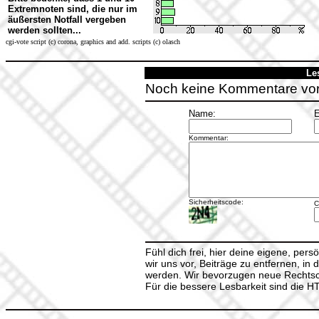
Extremnoten sind, die nur im
äußersten Notfall vergeben
werden sollten...
cgi-vote script (c) corona, graphics and add. scripts (c) olasch
Le
Noch keine Kommentare vo
Name:
E
Kommentar:
Sicherheitscode:
C
Fühl dich frei, hier deine eigene, per
wir uns vor, Beiträge zu entfernen, in 
werden. Wir bevorzugen neue Rechtsch
Für die bessere Lesbarkeit sind die 