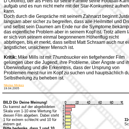
D’Onofrio), der als Preis für seine Familie seine Football-Karr
aufgab und es nun nicht mehr mit der Star-Konkurrenz aufn
kann.
Doch durch die Gespräche mit seinem Zahnarzt beginnt Justi
langsam aber sicher zu begreifen, dass alle Heilmittel und D
und selbst sein Daumen am Ende nur die Symptome bekämp
das eigentliche Problem aber in seinem Kopf ist. Trotz allem l
er sich von seinem einmal begonnenem Höhenflug nicht
abbringen, bis er merkt, dass selbst Matt Schraam auch nur e
ängstlicher, unsicherer Mensch ist.
Kritik:
Mike Mills ist mit
Thumbsucker
ein tiefgehender Film
gelungen über die Jugend, ihre Probleme, über Ängste und i
Überwindung und die Erkenntnis, dass der Ursprung von
Problemen meist nur im Kopf zu suchen und hauptsächlich d
Selbstheilung zu beheben ist.
Nikolas Mimkes
19.04.2005
BILD Dir Deine Meinung!
Du kannst auf der abgebildeten
Skala von 1-10 eine Wertung für
diesen Film abgeben. Dabei steht
1 für extrem schlecht und 10 für
11
extrem gut.
Sc
Bitte bedenke, dass 1 und 10