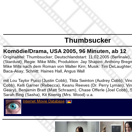
Thumbsucker
Komödie/Drama, USA 2005, 96 Minuten, ab 12
Originaltitel: Thumbsucker; Deutschlandstart: 11.02.2005 (Berlinale)
(Stardust); Regie: Mike Mills; Produktion: Jay Shapiro, Anthony Bre
Mike Mills nach dem Roman von Walter Kirn; Musik: Tim DeLaughter
Baca-Asay; Schnitt: Haines Hall, Angus Wall
mit Lou Taylor Pucci (Justin Cobb), Tilda Swinton (Audrey Cobb), Vin
Cobb), Kelli Garner (Rebecca), Keanu Reeves (Dr. Perry Lyman), Vi
Geary), Benjamin Bratt (Matt Schraam), Chase Offerle (Joel Cobb), 
Sarah Bing (Sasha), Kit Koenig (Mrs. Wood) u.a.
Internet Movie Database
(
)