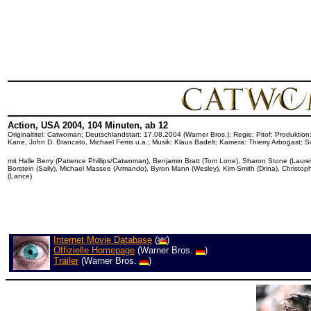
Action, USA 2004, 104 Minuten, ab 12
Originaltitel: Catwoman; Deutschlandstart: 17.08.2004 (Warner Bros.); Regie: Pitof; Produktio
Kane, John D. Brancato, Michael Ferris u.a.; Musik: Klaus Badelt; Kamera: Thierry Arbogast; Sc
mit Halle Berry (Patience Phillips/Catwoman), Benjamin Bratt (Tom Lone), Sharon Stone (Laur
Borstein (Sally), Michael Massee (Armando), Byron Mann (Wesley), Kim Smith (Drina), Christoph
(Lance)
Internet Movie Database
(
)
Offizielle Homepage
(Warner Bros.
)
Trailer
(Warner Bros.
)