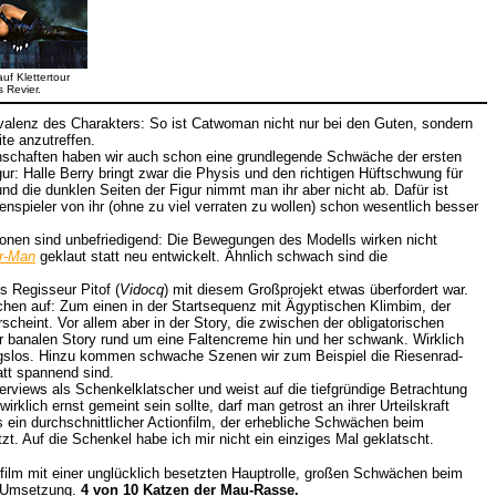
f Klettertour
 Revier.
valenz des Charakters: So ist Catwoman nicht nur bei den Guten, sondern
te anzutreffen.
nschaften haben wir auch schon eine grundlegende Schwäche der ersten
r: Halle Berry bringt zwar die Physis und den richtigen Hüftschwung für
und die dunklen Seiten der Figur nimmt man ihr aber nicht ab. Dafür ist
enspieler von ihr (ohne zu viel verraten zu wollen) schon wesentlich besser
nen sind unbefriedigend: Die Bewegungen des Modells wirken nicht
r-Man
geklaut statt neu entwickelt. Ähnlich schwach sind die
 Regisseur Pitof (
Vidocq
) mit diesem Großprojekt etwas überfordert war.
hen auf: Zum einen in der Startsequenz mit Ägyptischen Klimbim, der
cheint. Vor allem aber in der Story, die zwischen der obligatorischen
 banalen Story rund um eine Faltencreme hin und her schwank. Wirklich
ungslos. Hinzu kommen schwache Szenen wir zum Beispiel die Riesenrad-
att spannend sind.
terviews als Schenkelklatscher und weist auf die tiefgründige Betrachtung
irklich ernst gemeint sein sollte, darf man getrost an ihrer Urteilskraft
s ein durchschnittlicher Actionfilm, der erhebliche Schwächen beim
t. Auf die Schenkel habe ich mir nicht ein einziges Mal geklatscht.
lm mit einer unglücklich besetzten Hauptrolle, großen Schwächen beim
n Umsetzung.
4 von 10 Katzen der Mau-Rasse.