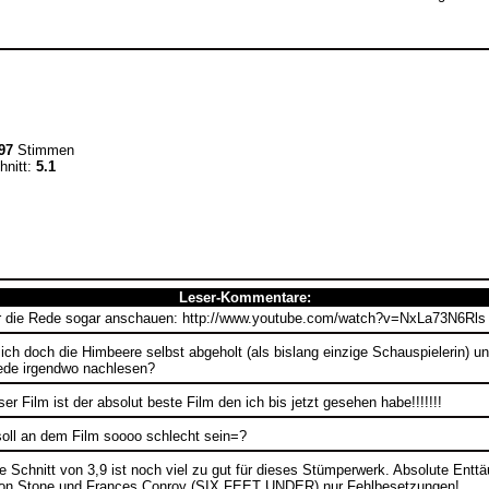
97
Stimmen
hnitt:
5.1
Leser-Kommentare:
r die Rede sogar anschauen: http://www.youtube.com/watch?v=NxLa73N6Rls
ich doch die Himbeere selbst abgeholt (als bislang einzige Schauspielerin) u
ede irgendwo nachlesen?
ser Film ist der absolut beste Film den ich bis jetzt gesehen habe!!!!!!!
soll an dem Film soooo schlecht sein=?
e Schnitt von 3,9 ist noch viel zu gut für dieses Stümperwerk. Absolute E
aron Stone und Frances Conroy (SIX FEET UNDER) nur Fehlbesetzungen!