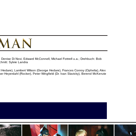
n: Denise Di Novi, Edward McConnell, Michael Fottrell u.a.; Drehbuch: Bob
hnitt: Sylvie Landra
el Hedare), Lambert Wilson (George Hedare), Frances Conroy (Ophelia), Alex
er Heyerdahl (Rocker), Peter Wingfield (Dr. Ivan Slavicky), Berend McKenzie