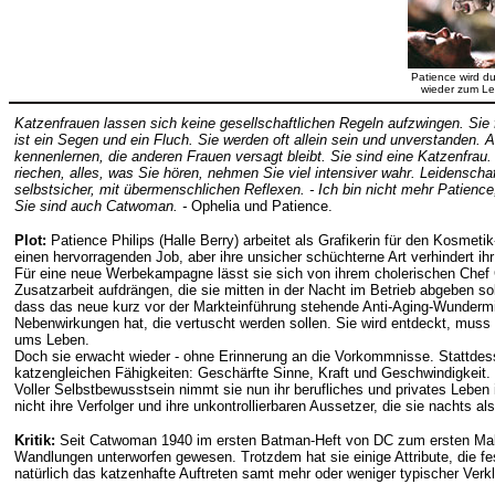
Patience wird d
wieder zum Le
Katzenfrauen lassen sich keine gesellschaftlichen Regeln aufzwingen. Sie
ist ein Segen und ein Fluch. Sie werden oft allein sein und unverstanden. A
kennenlernen, die anderen Frauen versagt bleibt. Sie sind eine Katzenfrau.
riechen, alles, was Sie hören, nehmen Sie viel intensiver wahr. Leidensch
selbstsicher, mit übermenschlichen Reflexen. - Ich bin nicht mehr Patience,
Sie sind auch Catwoman. -
Ophelia und Patience.
Plot:
Patience Philips (Halle Berry) arbeitet als Grafikerin für den Kosmet
einen hervorragenden Job, aber ihre unsicher schüchterne Art verhindert i
Für eine neue Werbekampagne lässt sie sich von ihrem cholerischen Chef
Zusatzarbeit aufdrängen, die sie mitten in der Nacht im Betrieb abgeben soll
dass das neue kurz vor der Markteinführung stehende Anti-Aging-Wundermit
Nebenwirkungen hat, die vertuscht werden sollen. Sie wird entdeckt, muss
ums Leben.
Doch sie erwacht wieder - ohne Erinnerung an die Vorkommnisse. Stattdes
katzengleichen Fähigkeiten: Geschärfte Sinne, Kraft und Geschwindigkeit.
Voller Selbstbewusstsein nimmt sie nun ihr berufliches und privates Leben
nicht ihre Verfolger und ihre unkontrollierbaren Aussetzer, die sie nachts 
Kritik:
Seit Catwoman 1940 im ersten Batman-Heft von DC zum ersten Mal au
Wandlungen unterworfen gewesen. Trotzdem hat sie einige Attribute, die fe
natürlich das katzenhafte Auftreten samt mehr oder weniger typischer Verk