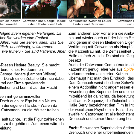
urch die Katzen
Catwoman hält George Hedare
Konfrontation zwischen Laurel
Catwoman au
ben erweckt.
für den Urheber des Übels.
Hedare und Catwoman.
durchs
 folgen ihrem eigenen Verlangen. Es
Zum anderen aber vor allem die Ambi
ber Sie werden eine Freiheit
hin und wieder auch auf der bösen Sei
 Alles, was Sie sehen, alles, was Sie
Und genau in diesen bleibenden Eige
aftlich, unabhängig, vollkommen
Verfilmung mit Catwoman als Hauptfigu
 wie früher? - Sie sind Patience. Aber
die Katzenfrau mit, die Zerrissenheit 
Halle einfach zu lieb. Da sind die Geg
besetzt.
Auch die Catwoman-Computeranimatio
ik-Riesen Hedare Beauty. Sie macht
katzenhaft genug, eher wie aus
Spide
hr berufliches Fortkommen.
vorkommenden animierten Katzen.
 George Hedare (Lambert Wilson)
Überhaupt hat man den Eindruck, dass
. Durch einen Zufall erfährt sie dabei,
Das Drehbuch weist deutliche Schwäc
tel der Firma gravierende
einem Actionfilm nicht angemessen ers
 fliehen und kommt auf der Flucht
Erweckung des Superhelden und einer
mitreißend ist da nichts, da bedeut
sen mit geheimnisvollen
läuft-amok-Sequenz, die lächerlich st
 Doch auch ihr Ego ist ein Neues.
Halle Berry bezeichnet den Film in In
 in die eigenen Hände. - Wären da
der weiblichen Psyche hin. Falls dies w
als Catwoman um die Häuser treiben...
zweifeln:
Catwoman
ist allerhöchsten
Drehbuch und seiner Umsetzung besitz
ftauchte, ist die Figur zahlreichen
st zu ihr gehören: Zum einen wäre da
Fazit:
Schwacher Superhelden-Actionfi
leidung.
Drehbuch und einer unbefriedigende