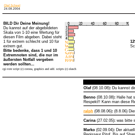
Olaf Scheel
24.08.2004
BILD Dir Deine Meinung!
Du kannst auf der abgebildeten
Skala von 1-10 eine Wertung für
diesen Film abgeben. Dabei steht
1 für extrem schlecht und 10 für
12
extrem gut.
Sc
Bitte bedenke, dass 1 und 10
Extremnoten sind, die nur im
äußersten Notfall vergeben
werden sollten...
cgi-vote script (c) corona, graphics and add. scripts (c) olasch
Olaf
(08.10.08)
:
Du kannst di
Benno
(08.10.08)
:
Halle hat s
Respekt!! Kann man diese R
ralph
(08.08.06)
:
(8.8.06) Die
Carina
(27.02.05)
:
was bitte 
Marko
(02.09.04)
:
Der aktuell
Regisseur Pitof. Bis auf Sh