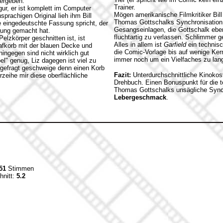
ergeben."
Trainer.
gur, er ist komplett im Computer
Mögen amerikanische Filmkritiker Bill
sprachigen Original lieh ihm Bill
Thomas Gottschalks Synchronisation
 eingedeutschte Fassung spricht, der
Gesangseinlagen, die Gottschalk eben
ung gemacht hat.
fluchtartig zu verlassen. Schlimmer g
lzkörper geschnitten ist, ist
Alles in allem ist
Garfield
ein technisc
lafkorb mit der blauen Decke und
die Comic-Vorlage bis auf wenige Ker
ingegen sind nicht wirklich gut
immer noch um ein Vielfaches zu lan
el" genug, Liz dagegen ist viel zu
l gefragt geschweige denn einen Korb
Fazit:
Unterdurchschnittliche Kinoko
zeihe mir diese oberflächliche
Drehbuch. Einen Bonuspunkt für die 
Thomas Gottschalks unsägliche Sync
Lebergeschmack
.
51
Stimmen
hnitt:
5.2