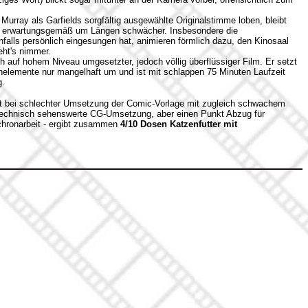
 Murray als Garfields sorgfältig ausgewählte Originalstimme loben, bleibt
 erwartungsgemäß um Längen schwächer. Insbesondere die
falls persönlich eingesungen hat, animieren förmlich dazu, den Kinosaal
eht's nimmer.
h auf hohem Niveau umgesetzter, jedoch völlig überflüssiger Film. Er setzt
nelemente nur mangelhaft um und ist mit schlappen 75 Minuten Laufzeit
g.
st bei schlechter Umsetzung der Comic-Vorlage mit zugleich schwachem
technisch sehenswerte CG-Umsetzung, aber einen Punkt Abzug für
hronarbeit - ergibt zusammen
4/10 Dosen Katzenfutter mit