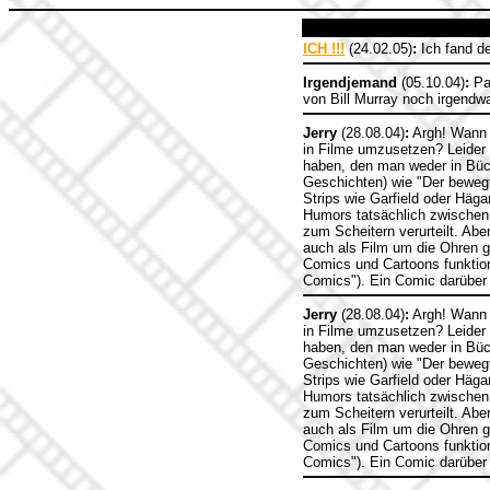
ICH !!!
(24.02.05)
:
Ich fand de
Irgendjemand
(05.10.04)
:
Pas
von Bill Murray noch irgendwas
Jerry
(28.08.04)
:
Argh! Wann m
in Filme umzusetzen? Leider 
haben, den man weder in Büc
Geschichten) wie "Der bewegt
Strips wie Garfield oder Häg
Humors tatsächlich zwischen
zum Scheitern verurteilt. Abe
auch als Film um die Ohren ge
Comics und Cartoons funktioni
Comics"). Ein Comic darüber 
Jerry
(28.08.04)
:
Argh! Wann m
in Filme umzusetzen? Leider 
haben, den man weder in Büc
Geschichten) wie "Der bewegt
Strips wie Garfield oder Häg
Humors tatsächlich zwischen
zum Scheitern verurteilt. Abe
auch als Film um die Ohren ge
Comics und Cartoons funktioni
Comics"). Ein Comic darüber 