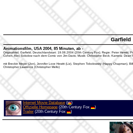
Garfield
Animationsfilm, USA 2004, 85 Minuten, ab -
Originaltitel: Garfield; Deutschlandstart: 19.08.2004 (20th Century Fox); Regie: Peter Hewitt; 
Cohen, Alec Sokolow nach dem Comic von Jim Davis; Musik: Christophe Beck; Kamera: Dean C
mit Breckin Meyer (Jon), Jennifer Love Hewitt (Liz), Stephen Tobolowsky (Happy Chapman), Bil
Christopher Lawrence (Christopher Mello)
Internet Movie Database
(
)
Offizielle Homepage
(20th Century Fox
)
Trailer
(20th Century Fox
)