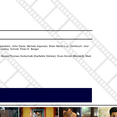
Produktion: John Davis, Michele Imperato, Brian Manis u.a.; Drehbuch: Joel
undey; Schnitt: Peter E. Berger
l Murray/Thomas Gottschalk (Garfields Stimme), Evan Arnold (Wendell), Mark