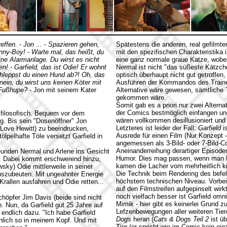
effen. - Jon ... - Spazieren gehen,
Spätestens die anderen, real gefilmte
onny-Boy! - Warte mal, das heißt, du
mit den spezifischen Charakteristika 
eine Alarmanlage. Du wirst es nicht
eine ganz normale graue Katze, wobei
! - Garfield, das ist Odie! Er wohnt
Nermal ist nicht "das süßeste Kätzche
schleppst du einen Hund ab?! Oh, das
optisch überhaupt nicht gut getroffen,
-nein, du wirst uns keinen Köter mit
Ausführen der Kommandos des Trainers
, Fußhupe? -
Jon mit seinem Kater
Alternative wäre gewesen, sämtliche Ti
gekommen wäre.
Somit gab es a priori nur zwei Alterna
der Comics bestmöglich einfangen und
d filosofisch. Bequem vor dem
wären vollkommen desillusioniert und
g. Bis sein "Dosenöffner" Jon
Letzteres ist leider der Fall:
Garfield
is
 Love Hewitt) zu beeindrucken,
Ausrede für einen Film (Nur Konzept -
lpelhafte Töle versetzt Garfield in
angemessen als 3-Bild- oder 7-Bild-C
Aneinanderreihung derartiger Episode
reunden Nermal und Arlene ins Gesicht
Humor. Dies mag passen, wenn man Ki
e. Dabei kommt erschwerend hinzu,
kamen die Lacher vom mehrheitlich ki
ky) Odie mittlerweile in seiner
Die Technik beim Rendering des befel
uszubeuten. Mit ungeahnter Energie
höchstem technischen Niveau. Vorbei
Krallen ausfahren und Odie retten...
auf den Filmstreifen aufgepinselt wir
noch vielfach besser ist Garfield om
höpfer Jim Davis (beide sind nicht
Mimik - hier gibt es keinerlei Grund z
. Nun, da Garfield gut 25 Jahre auf
Lefzenbewegungen aller weiteren Tiere
endlich dazu. "Ich habe Garfield
Dogs
heran (
Cats & Dogs Teil 2
ist üb
chlich so in meinem Kopf. Und mit
Tier (er spricht wie im Comic kein ein