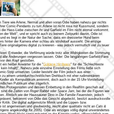
n Tiere wie Arlene, Nermal und allen voran Odie haben nahezu gar nichts
ihrer Comic-Pendants zu tun: Arlene ist nicht rosa mit Kussmund, sondern
 die Hass-Liebe zwischen ihr und Garfield im Film nicht einmal vorkommt.
n der Welt", und er spricht auch zu keinem Zeitpunkt davon. Odie ist
 und es liegt in der Natur der Sache, dass ein dressierter Hund beim
 hinter der Kamera eher schlau als strohdoof aussieht. Die einzige
ere originalgetreu digital zu kreieren - was jedoch vermutlich viel zu teuer
tiven: Entweder, die Verfilmung würde trotz aller Widrigkeiten die Stimmung
 alle Änderungen vergessen lassen. Oder: Die langjährigen Garfield-Fans
 vor den Kopf gestoßen.
t ein heißer Anwärter für die "
Goldene Himbeere
" für die "Schlechteste
 kein Inhalt)": Nahezu jede einzelne Einstellung des Films ließe sich
omic-Strip umsetzen. Leider besteht der Film jedoch aus einer
n zu einem unterdurchschnittlichen Drehbuch mit eher rudimentärem
nder als Kernpublikum annimmt, doch auch in der 15 Uhr-Vorstellung
ndlichen Publikum eher zögerlich.
lten Protagonisten und dessen Einbettung in den Realfilm geschah auf
 sind die Zeiten von
Roger Rabbit
oder
Space Jam
, bei der die Figuren wie
kten. Ähnlich wie der Haussaurier Dino in
Die Familie Feuerstein
, jedoch
nipräsent, bekommt von Odie das Gesicht abgeleckt, besitzt ausdrucksvolle
ur Kritik. Die digital aufgemotzte Mimik und die Lippen- bzw.
 ist angemessen und glaubwürdig, reicht aber qualitativ nicht an
Cats &
rigens angekündigt für 2005). Odie als einziges völlig digital unverändertes
ziges Wort) blickt sogar mitunter an der Kamera vorbei, offensichtlich zum