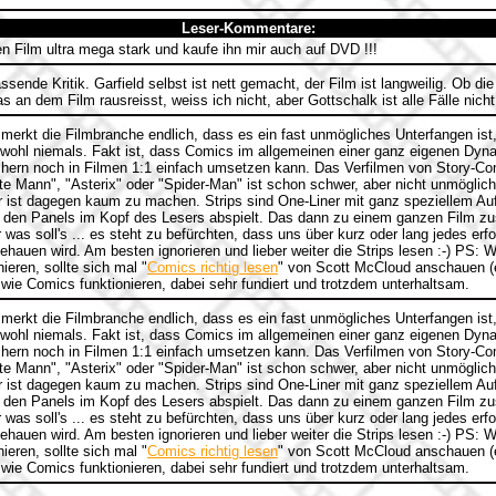
Leser-Kommentare:
n Film ultra mega stark und kaufe ihn mir auch auf DVD !!!
sende Kritik. Garfield selbst ist nett gemacht, der Film ist langweilig. Ob d
 an dem Film rausreisst, weiss ich nicht, aber Gottschalk ist alle Fälle nicht
erkt die Filmbranche endlich, dass es ein fast unmögliches Unterfangen ist,
wohl niemals. Fakt ist, dass Comics im allgemeinen einer ganz eigenen Dyn
hern noch in Filmen 1:1 einfach umsetzen kann. Das Verfilmen von Story-Co
e Mann", "Asterix" oder "Spider-Man" ist schon schwer, aber nicht unmöglic
ar ist dagegen kaum zu machen. Strips sind One-Liner mit ganz speziellem Auf
 den Panels im Kopf des Lesers abspielt. Das dann zu einem ganzen Film 
r was soll's ... es steht zu befürchten, dass uns über kurz oder lang jedes erf
hauen wird. Am besten ignorieren und lieber weiter die Strips lesen :-) PS: We
eren, sollte sich mal "
Comics richtig lesen
" von Scott McCloud anschauen (
wie Comics funktionieren, dabei sehr fundiert und trotzdem unterhaltsam.
erkt die Filmbranche endlich, dass es ein fast unmögliches Unterfangen ist,
wohl niemals. Fakt ist, dass Comics im allgemeinen einer ganz eigenen Dyn
hern noch in Filmen 1:1 einfach umsetzen kann. Das Verfilmen von Story-Co
e Mann", "Asterix" oder "Spider-Man" ist schon schwer, aber nicht unmöglic
ar ist dagegen kaum zu machen. Strips sind One-Liner mit ganz speziellem Auf
 den Panels im Kopf des Lesers abspielt. Das dann zu einem ganzen Film 
r was soll's ... es steht zu befürchten, dass uns über kurz oder lang jedes erf
hauen wird. Am besten ignorieren und lieber weiter die Strips lesen :-) PS: We
eren, sollte sich mal "
Comics richtig lesen
" von Scott McCloud anschauen (
wie Comics funktionieren, dabei sehr fundiert und trotzdem unterhaltsam.