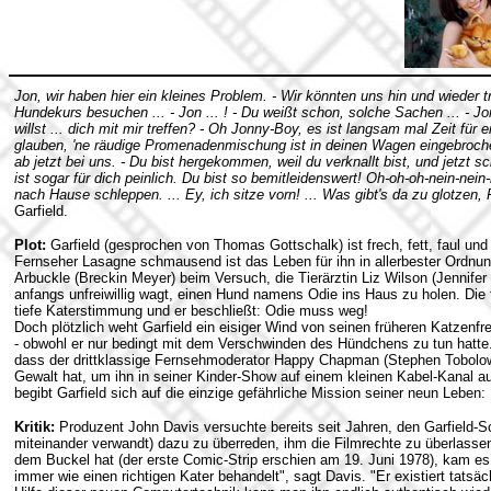
Jon, wir haben hier ein kleines Problem. - Wir könnten uns hin und wieder tr
Hundekurs besuchen ... - Jon ... ! - Du weißt schon, solche Sachen ... - J
willst ... dich mit mir treffen? - Oh Jonny-Boy, es ist langsam mal Zeit für 
glauben, 'ne räudige Promenadenmischung ist in deinen Wagen eingebrochen
ab jetzt bei uns. - Du bist hergekommen, weil du verknallt bist, und jetzt 
ist sogar für dich peinlich. Du bist so bemitleidenswert! Oh-oh-oh-nein-nein
nach Hause schleppen. ... Ey, ich sitze vorn! ... Was gibt's da zu glotzen
Garfield.
Plot:
Garfield (gesprochen von Thomas Gottschalk) ist frech, fett, faul un
Fernseher Lasagne schmausend ist das Leben für ihn in allerbester Ordnun
Arbuckle (Breckin Meyer) beim Versuch, die Tierärztin Liz Wilson (Jennifer
anfangs unfreiwillig wagt, einen Hund namens Odie ins Haus zu holen. Die tö
tiefe Katerstimmung und er beschließt: Odie muss weg!
Doch plötzlich weht Garfield ein eisiger Wind von seinen früheren Katzenf
- obwohl er nur bedingt mit dem Verschwinden des Hündchens zu tun hatt
dass der drittklassige Fernsehmoderator Happy Chapman (Stephen Tobolows
Gewalt hat, um ihn in seiner Kinder-Show auf einem kleinen Kabel-Kanal a
begibt Garfield sich auf die einzige gefährliche Mission seiner neun Leben: 
Kritik:
Produzent John Davis versuchte bereits seit Jahren, den Garfield-Sc
miteinander verwandt) dazu zu überreden, ihm die Filmrechte zu überlassen
dem Buckel hat (der erste Comic-Strip erschien am 19. Juni 1978), kam es 
immer wie einen richtigen Kater behandelt", sagt Davis. "Er existiert tatsä