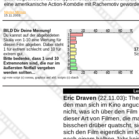
eine amerikanische Action-Komödie mit Rachemotiv geworde
Nikolas Mimkes
15.11.2003
BILD Dir Deine Meinung!
Du kannst auf der abgebildeten
Skala von 1-10 eine Wertung für
diesen Film abgeben. Dabei steht
1 für extrem schlecht und 10 für
17
extrem gut.
Sc
Bitte bedenke, dass 1 und 10
Extremnoten sind, die nur im
äußersten Notfall vergeben
werden sollten...
cgi-vote script (c) corona, graphics and add. scripts (c) olasch
Le
Eric Draven
(22.11.03)
:
The 
den man sich im Kino anguc
nicht, was ich über den Film 
dieser Art von Filmen, die ma
bisschen drüber quatscht, s
sich den Film eigentlich im
nach einem halben Jahr ke