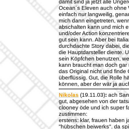
damit sind ja jetzt alle Unger
Ocean´s Eleven auch ohne Wa
einfach nur langweilig, gena
mich dann eingetreten, wenn
abschalten kann und mich ein
und/oder Action konzentrie
gut sein kann. Aber bei Itali
durchdachte Story dabei, die
die Hauptdarsteller diente
sein Köpfchen benutzen, wen
kann braucht man doch gar n
das Original nicht und finde
überflüssig. Gut, die Rolle 
können, aber der wär ja auc
Nikolas
(19.11.03)
:
ach Sand
gut, abgesehen von der tats
clooney öde und ich super fa
zustimmen:
erstens: klar, frauen haben j
"hübschen beiwerks". da spie