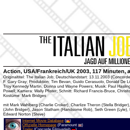
Action, USA/Frankreich/UK 2003, 117 Minuten, 
Originaltitel: The Italian Job; Deutschlandstart: 13.11.2003 (Concorde
F. Gary Gray; Produktion: Tim Bevan, Guido Cerasuolo, Donald De Li
Troy Kennedy Martin, Donna und Wayne Powers; Musik: Paul Hasling
Powell; Kamera: Wally Pfister; Schnitt: Richard Francis-Bruce, Chris
Kostüme: Mark Bridges
mit Mark Wahlberg (Charlie Croker), Charlize Theron (Stella Bridger
(John Bridger), Jason Statham (Handsome Rob), Seth Green (Lyle), M
Edward Norton (Steve)
Internet Movie Database
(
)
Offizielle Homepage
(Paramount
)
Trailer
(Concorde Filmverleih
)