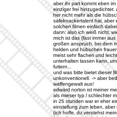
aber ihr part kommt eben im o
einziger frei hinzugedichtet
her nicht mehr als die hübsc
safeknackertalent hat. aber 
solchen filmen einfach dabei 
dann: also ich weiß nicht, wi
mich ist das (fast immer a
großen anspruch, bei dem ma
helden und hübschen frauen 
meist sehr flachen und leic
unterhalten lassen kann, um
futtern...
und was bitte bietet dieser 
unkonventionell. -> aber b
waffengewalt aus!
edward norton ist meiner mein
als mieser typ / schlechter
in 25 stunden war er eher e
einstellung zum leben, aber 
(ich hoffe, du verstehst me