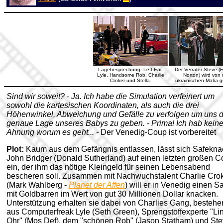
Lagebesprechung: Left-Ear,
Der Verräter Steve (
Lyle, Handsome Rob, Charlie
Norton) wird von 
Croker und Stella.
ukrainischen Mafia ge
Sind wir soweit? - Ja. Ich habe die Simulation verfeinert um
sowohl die kartesischen Koordinaten, als auch die drei
Höhenwinkel, Abweichung und Gefälle zu verfolgen um uns d
genaue Lage unseres Babys zu geben. - Prima! Ich hab kein
Ahnung worum es geht... -
Der Venedig-Coup ist vorbereitet
Plot:
Kaum aus dem Gefängnis entlassen, lässt sich Safekna
John Bridger (Donald Sutherland) auf einen letzten großen 
ein, der ihm das nötige Kleingeld für seinen Lebensabend
bescheren soll. Zusammen mit Nachwuchstalent Charlie Cro
(Mark Wahlberg -
Planet der Affen
) will er in Venedig einen S
mit Goldbarren im Wert von gut 30 Millionen Dollar knacken.
Unterstützung erhalten sie dabei von Charlies Gang, besteh
aus Computerfreak Lyle (Seth Green), Sprengstoffexperte "Li
Ohr" (Mos Def), dem "schönen Rob" (Jason Statham) und St