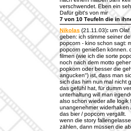
verschwendet. Eben ein sehr
Dafür gibt's von mir
7 von 10 Teufeln die in ihn
Nikolas
(21.11.03)
:
um Olaf 
geben: ich stimme seiner def
popcorn - kino schon sagt:
popcorn genießen können. d
filmen (wie ich die sorte pop
noch nach dem motto gehen,
popkorn oder besser die geh
angucken") ist, dass man si
sich das hirn nun mal nicht
das gefühl hat, für dumm verk
unterhaltung will man irge
also schon wieder alle logik f
unangenehmer widerhaken /
das bier / popcorn vergällt.
wenn die story fallengelasse
zählen, dann müssen die ab