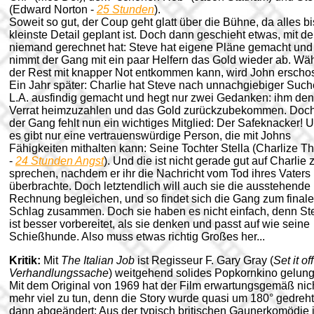
(Edward Norton -
25 Stunden
).
Soweit so gut, der Coup geht glatt über die Bühne, da alles bi
kleinste Detail geplant ist. Doch dann geschieht etwas, mit d
niemand gerechnet hat: Steve hat eigene Pläne gemacht und
nimmt der Gang mit ein paar Helfern das Gold wieder ab. Wä
der Rest mit knapper Not entkommen kann, wird John erscho
Ein Jahr später: Charlie hat Steve nach unnachgiebiger Such
L.A. ausfindig gemacht und hegt nur zwei Gedanken: ihm den
Verrat heimzuzahlen und das Gold zurückzubekommen. Doch
der Gang fehlt nun ein wichtiges Mitglied: Der Safeknacker! 
es gibt nur eine vertrauenswürdige Person, die mit Johns
Fähigkeiten mithalten kann: Seine Tochter Stella (Charlize T
-
24 Stunden Angst
). Und die ist nicht gerade gut auf Charlie 
sprechen, nachdem er ihr die Nachricht vom Tod ihres Vaters
überbrachte. Doch letztendlich will auch sie die ausstehende
Rechnung begleichen, und so findet sich die Gang zum final
Schlag zusammen. Doch sie haben es nicht einfach, denn St
ist besser vorbereitet, als sie denken und passt auf wie seine
Schießhunde. Also muss etwas richtig Großes her...
Kritik:
Mit
The Italian Job
ist Regisseur F. Gary Gray (
Set it off
Verhandlungssache
) weitgehend solides Popkornkino gelun
Mit dem Original von 1969 hat der Film erwartungsgemäß nic
mehr viel zu tun, denn die Story wurde quasi um 180° gedreh
dann abgeändert: Aus der typisch britischen Gaunerkomödie i