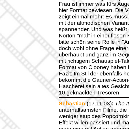
Frau ist immer was fürs Au
hier Format bewiesen. Die Ve
zeigt einmal mehr: Es muss ni
mit der altmodischen Varian
spannender. Und was heißt 
Norton "mal" in einer fiese
bitte schön seine Rolle in "
doch wohl ohne Frage einer
überhaupt und ganz im Geg
mit richtigem Schauspiel-Ta
Format von Clooney haben 
Fazit: Im Stil der ebenfalls 
bekommt die Gauner-Action
Hascherei sein altes Gesich
10 geknackten Tresoren
Sebastian
(17.11.03)
:
The I
unterhaltsamsten Filme, die 
weniger stupides Popcornki
Effekt willen passiert und ma
mehr eine mit Action angere