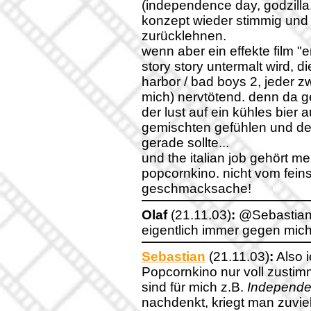
(independence day, godzilla,
konzept wieder stimmig und
zurücklehnen.
wenn aber ein effekte film "
story story untermalt wird, d
harbor / bad boys 2, jeder zw
mich) nervtötend. denn da g
der lust auf ein kühles bier
gemischten gefühlen und de
gerade sollte...
und the italian job gehört mei
popcornkino. nicht vom feins
geschmacksache!
Olaf
(21.11.03)
:
@Sebastian:
eigentlich immer gegen mich
Sebastian
(21.11.03)
:
Also i
Popcornkino nur voll zusti
sind für mich z.B.
Independ
nachdenkt, kriegt man zuviel