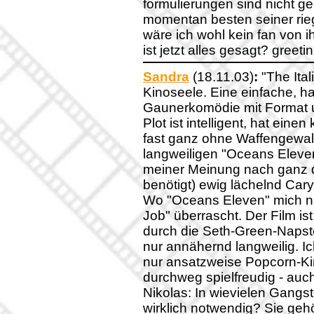
formulierungen sind nicht ger
momentan besten seiner rieg
wäre ich wohl kein fan von i
ist jetzt alles gesagt? greetin
Sandra
(18.11.03)
:
"The Ital
Kinoseele. Eine einfache, h
Gaunerkomödie mit Format u
Plot ist intelligent, hat ein
fast ganz ohne Waffengewalt
langweiligen "Oceans Eleve
meiner Meinung nach ganz d
benötigt) ewig lächelnd Cary
Wo "Oceans Eleven" mich nur
Job" überrascht. Der Film i
durch die Seth-Green-Napst
nur annähernd langweilig. I
nur ansatzweise Popcorn-Kino
durchweg spielfreudig - auc
Nikolas: In wievielen Gangste
wirklich notwendig? Sie geh