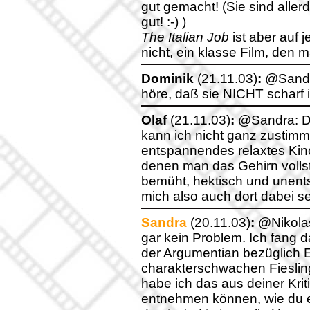
gut gemacht! (Sie sind allerd
gut! :-) )
The Italian Job
ist aber auf 
nicht, ein klasse Film, den 
Dominik
(21.11.03)
:
@Sandra
höre, daß sie NICHT scharf i
Olaf
(21.11.03)
:
@Sandra: De
kann ich nicht ganz zustimm
entspannendes relaxtes Kino
denen man das Gehirn volls
bemüht, hektisch und unent
mich also auch dort dabei sein
Sandra
(20.11.03)
:
@Nikolas:
gar kein Problem. Ich fang d
der Argumentian bezüglich
charakterschwachen Fiesling
habe ich das aus deiner Kri
entnehmen können, wie du es