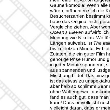
Gaunerkomödie! Wenn alle F
wären, bräuchten sich die K
Besucherzahlen bestimmt ke
habe das Original nicht ge
Vergleiche ziehen. Aber wen
Ocean's Eleven
aufwirft: Ic
Meinung wie Nikolas. Wo fü
Längen aufweist, ist
The Ital
bis zur letzen Minute. Er bi
Zutaten, die ein guter Film 
gehörige Prise Humor und gut
in jeder Minute spannend, sol
aus spannenden und lustig
Mischung bildet. Das einzig
ist das etwas zu unspektakul
aber halb so schlimm! Sehr n
ohne Waffengewalt auskommt
fand es auch gut, dass man i
kann! Dass er vielleicht noc
vielleicht daran, dass er me