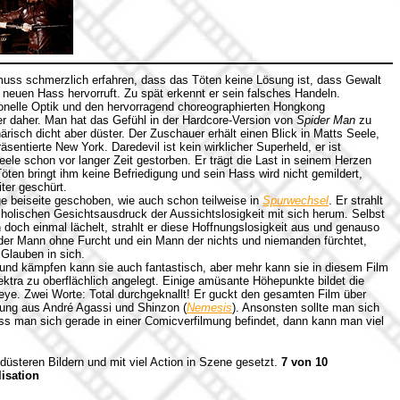
 muss schmerzlich erfahren, dass das Töten keine Lösung ist, dass Gewalt
euen Hass hervorruft. Zu spät erkennt er sein falsches Handeln.
ionelle Optik und den hervorragend choreographierten Hongkong
 daher. Man hat das Gefühl in der Hardcore-Version von
Spider Man
zu
härisch dicht aber düster. Der Zuschauer erhält einen Blick in Matts Seele,
räsentierte New York. Daredevil ist kein wirklicher Superheld, er ist
Seele schon vor langer Zeit gestorben. Er trägt die Last in seinem Herzen
öten bringt ihm keine Befriedigung und sein Hass wird nicht gemildert,
ter geschürt.
e beiseite geschoben, wie auch schon teilweise in
Spurwechsel
. Er strahlt
cholischen Gesichtsausdruck der Aussichtslosigkeit mit sich herum. Selbst
doch einmal lächelt, strahlt er diese Hoffnungslosigkeit aus und genauso
t der Mann ohne Furcht und ein Mann der nichts und niemanden fürchtet,
 Glauben in sich.
s und kämpfen kann sie auch fantastisch, aber mehr kann sie in diesem Film
lektra zu oberflächlich angelegt. Einige amüsante Höhepunkte bildet die
lseye. Zwei Worte: Total durchgeknallt! Er guckt den gesamten Film über
uzung aus André Agassi und Shinzon (
Nemesis
). Ansonsten sollte man sich
s man sich gerade in einer Comicverfilmung befindet, dann kann man viel
üsteren Bildern und mit viel Action in Szene gesetzt.
7 von 10
lisation