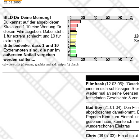
21.03.2003
BILD Dir Deine Meinung!
Du kannst auf der abgebildeten
Skala von 1-10 eine Wertung für
diesen Film abgeben. Dabei steht
1 für extrem schlecht und 10 für
12
extrem gut.
Sc
Bitte bedenke, dass 1 und 10
Extremnoten sind, die nur im
äußersten Notfall vergeben
werden sollten...
cgi-vote script (c) corona, graphics and add. scripts (c) olasch
Filmfreak
(12.03.05)
:
"Darede
einer in sich schlüssigen Sto
wieder mal an seine Grenzen s
fesselnden Geschichte 8 von 
Bad Boy
(21.01.04)
:
Den Film
abgedroschen daherkommt. D
Popcorn-Kino zum Einmal- u
gesehen habe, konnte ich mi
wunderschönen Elektras
Chris
(08.07.03)
:
Ein absolut 