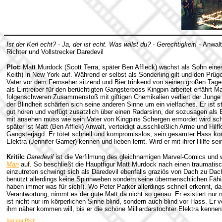
Ist der Kerl echt? - Ja, der ist echt. Was willst du? - Gerechtigkeit! -
Anwalt
Richter und Vollstrecker Daredevil
Plot:
Matt Murdock (Scott Terra, später Ben Affleck) wächst als Sohn eines
Keith)
in New York auf. Während er selbst als Sonderling gilt und den Prü
Vater vor dem Fernseher sitzend und Bier trinkend von seinen großen Tag
als Eintreiber für den berüchtigten Gangsterboss Kingpin arbeitet erfährt 
folgenschweren Zusammenstoß mit giftigen Chemikalien verliert der Junge 
der Blindheit schärfen sich seine anderen Sinne um ein vielfaches. Er ist s
gut hören und verfügt zusätzlich über einen Radarsinn, der sozusagen als E
mit ansehen muss wie sein Vater von Kingpins Schergen ermordet wird schw
später ist Matt (Ben Afflek) Anwalt, verteidigt ausschließlich Arme und Hilf
Gangsterjagd. Er tötet schnell und kompromisslos, sein gesamter Hass konz
Elektra (Jennifer Garner) kennen und lieben lernt. Wird er mit ihrer Hilfe s
Kritik:
Daredevil
ist die Verfilmung des gleichnamigen Marvel-Comics und 
Man
auf. So beschließt die Hauptfigur Matt Murdock nach einen traumatisch
einzutreten schwingt sich als Daredevil ebenfalls graziös von Dach zu Da
benützt allerdings keine Spinnweben sondern seine übermenschlichen Fähig
haben immer was für sich!). Wo Peter Parker allerdings schnell erkennt, d
Verantwortung, nimmt es der gute Matt da nicht so genau. Er existiert nur
ist nicht nur im körperlichen Sinne blind, sondern auch blind vor Hass. Er 
ihm näher kommen will, bis er die schöne Milliardärstochter Elektra kennenl
Sandra Plich