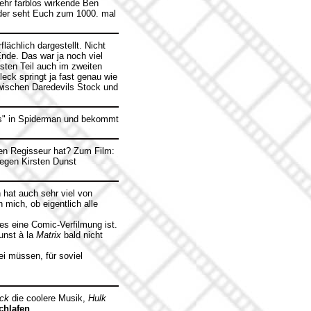
sehr farblos wirkende Ben
 oder seht Euch zum 1000. mal
lächlich dargestellt. Nicht
nde. Das war ja noch viel
sten Teil auch im zweiten
leck springt ja fast genau wie
ischen Daredevils Stock und
ds" in Spiderman und bekommt
en Regisseur hat? Zum Film:
wegen Kirsten Dunst
 hat auch sehr viel von
 mich, ob eigentlich alle
es eine Comic-Verfilmung ist.
unst à la
Matrix
bald nicht
ei müssen, für soviel
ack
die coolere Musik,
Hulk
chlafen