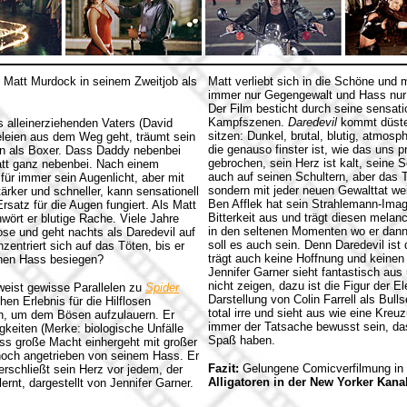
 Matt Murdock in seinem Zweitjob als
Matt verliebt sich in die Schöne und
immer nur Gegengewalt und Hass nur n
Der Film besticht durch seine sensat
Kampfszenen.
Daredevil
kommt düster
 alleinerziehenden Vaters (David
sitzen: Dunkel, brutal, blutig, atmosp
geleien aus dem Weg geht, träumt sein
die genauso finster ist, wie das uns p
en als Boxer. Dass Daddy nebenbei
gebrochen, sein Herz ist kalt, seine 
Matt ganz nebenbei. Nach einem
auch auf seinen Schultern, aber das T
für immer sein Augenlicht, aber mit
sondern mit jeder neuen Gewalttat wei
tärker und schneller, kann sensationell
Ben Afflek hat sein Strahlemann-Imag
rsatz für die Augen fungiert. Als Matt
Bitterkeit aus und trägt diesen melan
ört er blutige Rache. Viele Jahre
in den seltenen Momenten wo er dann 
lose und geht nachts als Daredevil auf
soll es auch sein. Denn Daredevil is
entriert sich auf das Töten, bis er
trägt auch keine Hoffnung und keinen
einen Hass besiegen?
Jennifer Garner sieht fantastisch au
nicht zeigen, dazu ist die Figur der E
weist gewisse Parallelen zu
Spider
Darstellung von Colin Farrell als Bul
en Erlebnis für die Hilflosen
total irre und sieht aus wie eine Kre
ch, um dem Bösen aufzulauern. Er
immer der Tatsache bewusst sein, das
keiten (Merke: biologische Unfälle
Spaß haben.
ass große Macht einhergeht mit großer
 noch angetrieben von seinem Hass. Er
Fazit:
Gelungene Comicverfilmung in d
verschließt sein Herz vor jedem, der
Alligatoren in der New Yorker Kana
ernt, dargestellt von Jennifer Garner.