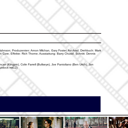
n Johnson; Produzenten: Arnon Milchan, Gary Foster, Avi Arad; Drehbuch: Mark
ore; Effekte: Rich Thorne; Ausstattung: Barry Chusid; Schnitt: Dennis
can (Kingpin), Colin Farrell (Bullseye), Joe Pantoliano (Ben Urich), Jon
Murdock mit12)