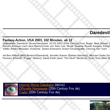
Daredevil
Fantasy-Action, USA 2003, 102 Minuten, ab 12
Originaltitel: Daredevil; Deutschlandstart: 20.03.2003 (20th Century Fox); Regie: Mark Steve
Steven Johnson nach dem Marvel-Comic von Stan Lee; Musik: Graeme Revell; Kamera: Ericson C
Virkler, Armen Minasian; Kostüme: James Achesons; Action-Choreografie: Cheung Yan Yuen
mit Ben Affleck (Matt Murdock/Daredevil), Jennifer Garner (Elektra Natchios), Michael Clarke Dun
Favreau (Franklin "Foggy" Nelson), David Keith (Jack "The Devil" Murdock), Scott Terra (Matt 
Internet Movie Database
(de/us)
Offizielle Homepage
(20th Century Fox de)
Trailer
(20th Century Fox de)