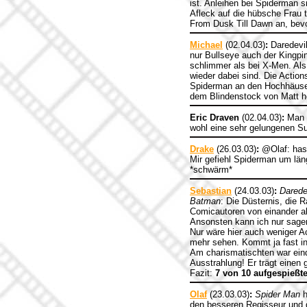
ist. Anleihen bei Spiderman 
Afleck auf die hübsche Frau 
From Dusk Till Dawn an, bevor 
Michael
(02.04.03)
:
Daredevil
nur Bullseye auch der Kingpi
schlimmer als bei X-Men. Als
wieder dabei sind. Die Action
Spiderman an den Hochhäuse
dem Blindenstock von Matt he
Eric Draven
(02.04.03)
:
Man n
wohl eine sehr gelungenen Su
Drake
(26.03.03)
:
@Olaf: hast
Mir gefiehl Spiderman um län
*schwärm*
Sebastian
(24.03.03)
:
Darede
Batman
: Die Düsternis, die 
Comicautoren von einander a
Ansonsten kann ich nur sag
Nur wäre hier auch weniger A
mehr sehen. Kommt ja fast in
Am charismatischten war einde
Ausstrahlung! Er trägt einen 
Fazit:
7 von 10 aufgespießt
Olaf
(23.03.03)
:
Spider Man
h
den besseren Regisseur und d