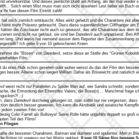
sind unverkennbar. Und dieses peinliche Duell am Anfang, als der mal wieder 
trifft... Solch einen Mist muss man sich nicht ansehen! Lest lieber ein Buch
ihr fuer diesen Film Eintritt zahlt!
 hat mich ziemlich enttäuscht. Alles wirkt gehetzt und die Charaktere nur oberf
n hätte mehr Präsenz gebraucht. Dazu diese superdämlichen Cliffhanger am E
 hätten die Zuschauer nicht auch so gewusst, das alle Charaktere aus dem er
szenen sind nicht nur geklaut, sie sind bei Daredevil auch unpassend. Ben Aff
rn lang. Und wieso hat niemand ausser dem Reporter den Zusammenhang zw
rgestellt? Ich gebe 5 von 10 gebrochenen Knien.
ehme die "Bösen" von Daredevil, setze diese an Stelle des "Grünen Kobol
perhelden Film.
 du etwa Hulk schon gesehen oder woher weisst du das der Film den besser
gen besser. Alleine schon wegen William Dafoe als Bösewicht und natürlich 
vil
weist nicht nur Parallelen zu
Spider Man
auf, wie Sandra schreibt, sondern
Rache, die Ermordung der Eltern/des Vaters, die Rose(n).... Manchmal frage ich
bgucken?! ;-)
en, dass
Daredevil
durchweg gelungen ist, man sollte nur nie vergessen, dass 
ction deutlich besser gewesen. Ich kann die Akrobatik und asiatische Kampfk
 jedem zweiten Film vor!
utig Colin Farrell als Bullseye! Seine Rolle hätte ungefähr doppelt so groß s
guten Teil des Films!
en Fliegen
atte die besseren Charaktere,
Batman
war düsterer und opulenter,
Men in Bl
ie Action ist sowieso nur bei
Matrix
geklaut.
6 von 10 Särge fürs bessere S