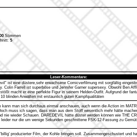
00
Stimmen
hnitt:
5
Leser-Kommentare:
vil" ist eine düstere,sehr erwachsene Comicverfilmung mit sorgfältig einges
ry. Colin Farrell ist superböse und Jennifer Garner supersexy. Obwohl Ben Af
tößt macht er eine perfekte Figur in seinem Helden-Outfit. Aufgrund der fant
10 blinden Anwälten mit erstaunlich guten Kampfqualitäten
 kann man sich durchaus einmal anschauen, auch wenn die Action im MATRIX
och muss ich sagen, dass man aus dem Stoff wesentlich mehr hätte machen
nd nie wieder Schauen. DAREDEVIL hätte düster werden können wie THE CR
r leider nur die um wenige Sekunden geschnittene FSK-12-Fassung zu Gemüte
'billig' produzierter Film, der Kohle bringen soll. Zusammengeschustert und has