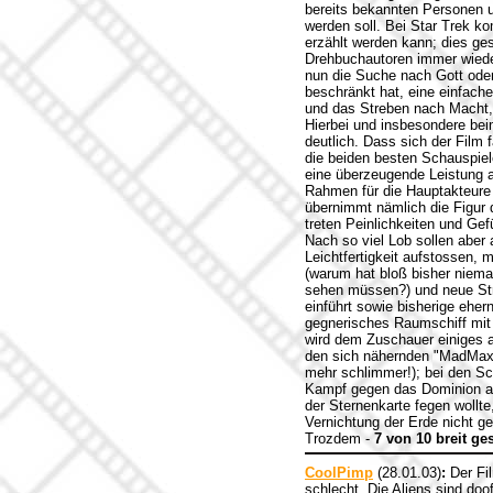
bereits bekannten Personen 
werden soll. Bei Star Trek k
erzählt werden kann; dies ge
Drehbuchautoren immer wieder
nun die Suche nach Gott ode
beschränkt hat, eine einfach
und das Streben nach Macht, 
Hierbei und insbesondere bei
deutlich. Dass sich der Film 
die beiden besten Schauspiel
eine überzeugende Leistung a
Rahmen für die Hauptakteure b
übernimmt nämlich die Figur 
treten Peinlichkeiten und Gef
Nach so viel Lob sollen aber
Leichtfertigkeit aufstossen,
(warum hat bloß bisher niem
sehen müssen?) und neue Str
einführt sowie bisherige ehe
gegnerisches Raumschiff mit
wird dem Zuschauer einiges an
den sich nähernden "MadMax"
mehr schlimmer!); bei den S
Kampf gegen das Dominion ang
der Sternenkarte fegen wollt
Vernichtung der Erde nicht g
Trozdem -
7 von 10 breit g
CoolPimp
(28.01.03)
:
Der Fil
schlecht. Die Aliens sind doo