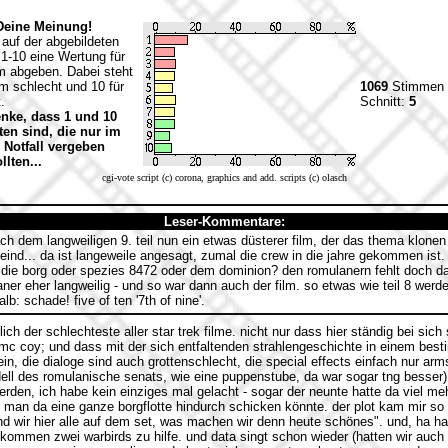
Deine Meinung!
auf der abgebildeten
1-10 eine Wertung für
m abgeben. Dabei steht
em schlecht und 10 für
1069
Stimmen
.
Schnitt:
5
enke, dass 1 und 10
en sind, die nur im
 Notfall vergeben
lten...
cgi-vote script (c) corona, graphics and add. scripts (c) olasch
Leser-Kommentare:
 dem langweiligen 9. teil nun ein etwas düsterer film, der das thema klonen 
eind... da ist langeweile angesagt, zumal die crew in die jahre gekommen ist
die borg oder spezies 8472 oder dem dominion? den romulanern fehlt doch da
aner eher langweilig - und so war dann auch der film. so etwas wie teil 8 werde
: schade! five of ten '7th of nine'.
ch der schlechteste aller star trek filme. nicht nur dass hier ständig bei sich 
c coy; und dass mit der sich entfaltenden strahlengeschichte in einem best
ein, die dialoge sind auch grottenschlecht, die special effects einfach nur ar
ell des romulanische senats, wie eine puppenstube, da war sogar tng besser
rden, ich habe kein einziges mal gelacht - sogar der neunte hatte da viel meh
 man da eine ganze borgflotte hindurch schicken könnte. der plot kam mir so
nd wir hier alle auf dem set, was machen wir denn heute schönes". und, ha ha
kommen zwei warbirds zu hilfe. und data singt schon wieder (hatten wir auch 