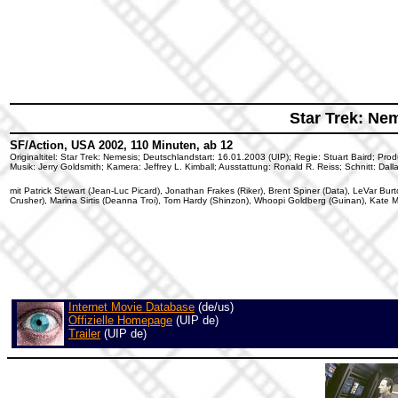
Star Trek: Ne
SF/Action, USA 2002, 110 Minuten, ab 12
Originaltitel: Star Trek: Nemesis; Deutschlandstart: 16.01.2003 (UIP); Regie: Stuart Baird; P
Musik: Jerry Goldsmith; Kamera: Jeffrey L. Kimball; Ausstattung: Ronald R. Reiss; Schnitt: Da
mit Patrick Stewart (Jean-Luc Picard), Jonathan Frakes (Riker), Brent Spiner (Data), LeVar Bu
Crusher), Marina Sirtis (Deanna Troi), Tom Hardy (Shinzon), Whoopi Goldberg (Guinan), Kate 
Internet Movie Database
(de/us)
Offizielle Homepage
(UIP de)
Trailer
(UIP de)