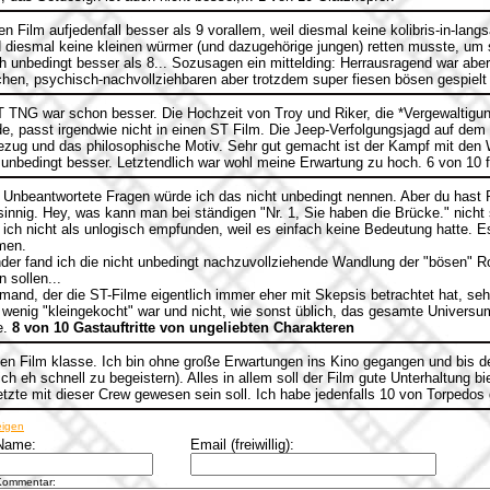
n Film aufjedenfall besser als 9 vorallem, weil diesmal keine kolibris-in-lan
d diesmal keine kleinen würmer (und dazugehörige jungen) retten musste, um 
h unbedingt besser als 8... Sozusagen ein mittelding: Herrausragend war aber
chen, psychisch-nachvollziehbaren aber trotzdem super fiesen bösen gespielt 
 TNG war schon besser. Die Hochzeit von Troy und Riker, die *Vergewaltigun
e, passt irgendwie nicht in einen ST Film. Die Jeep-Verfolgungsjagd auf dem
bezug und das philosophische Motiv. Sehr gut gemacht ist der Kampf mit den W
ht unbedingt besser. Letztendlich war wohl meine Erwartung zu hoch. 6 von 10 
nbeantwortete Fragen würde ich das nicht unbedingt nennen. Aber du hast R
sinnig. Hey, was kann man bei ständigen "Nr. 1, Sie haben die Brücke." nicht 
 ich nicht als unlogisch empfunden, weil es einfach keine Bedeutung hatte. E
men.
ender fand ich die nicht unbedingt nachzuvollziehende Wandlung der "bösen" 
 sollen...
mand, der die ST-Filme eigentlich immer eher mit Skepsis betrachtet hat, sehr
n wenig "kleingekocht" war und nicht, wie sonst üblich, das gesamte Univer
e.
8 von 10 Gastauftritte von ungeliebten Charakteren
en Film klasse. Ich bin ohne große Erwartungen ins Kino gegangen und bis d
h eh schnell zu begeistern). Alles in allem soll der Film gute Unterhaltung bi
etzte mit dieser Crew gewesen sein soll. Ich habe jedenfalls 10 von Torpedos
eigen
Name:
Email (freiwillig):
Kommentar: