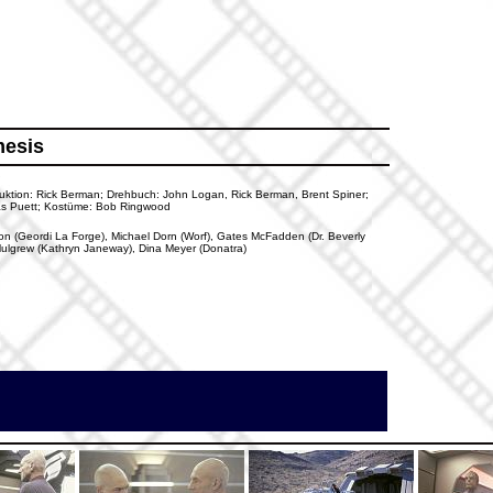
mesis
roduktion: Rick Berman; Drehbuch: John Logan, Rick Berman, Brent Spiner;
llas Puett; Kostüme: Bob Ringwood
rton (Geordi La Forge), Michael Dorn (Worf), Gates McFadden (Dr. Beverly
Mulgrew (Kathryn Janeway), Dina Meyer (Donatra)