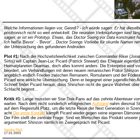
Welche Informationen liegen vor, Geordi? - Ich würde sagen: Er hat dieselb
positronisch nicht so weit entwickelt. Die neuralen Verknüpfungen sind längs
sagen, er ist ein Prototyp. Etwas, das Doctor Soong vor Data konstruiert h
Ich heiße 'Bevor'. - 'Bevor'... Doctor Soongs Vorliebe für skurrile Namen n
der Untersuchung des gefundenen Androiden
Plot #1:
Nach der Hochzeitsfeierlichkeit zwischen Commander Riker (Jona
Sirtis) will Captain Jean-Luc Picard (Patrick Stewart) das Ehepaar eigentl
Heimatplaneten Deannas, doch alles kommt anders: Die Enterprise wird v
beordert, um Verhandlungen mit deren neuem remanischen Prätor Shinzon z
angeblich endlich Frieden zwischen Remanern, Romulanern und der Föderat
Picard eine wirkliche Überraschung. Denn er begegnet einer jugendlichen 
Schnell findet Picard heraus, dass Shinzhon nicht die ganze Wahrheit über 
Schlacht beginnt...
Kritik #1:
Lange mussten wir Star-Trek-Fans auf das zehnte Abenteuer von
warten. Nach dem nicht sonderlich erfolgreichen
Aufstand
nahm diesmal Stu
auf dem Regiestuhl Platz, um die letzte Reise der Next Generation in Szen
acht
Der erste Kontakt
kämpft Picard wieder gegen seine eigenen Dämonen,
Der Film stellt die zentrale Frage: Sind wir Menschen das Produkt unsere
argumentiert Shinzon nämlich im Zwiegespräch mit Picard.
Sandra Plich
17.01.2003