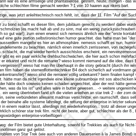
, dann war es eine armselige und phantasielose. gestern, heute, morgen - das 
olche schlechten filme gemacht werden ? 1 von 10 haaren aus rikers bart.
zige, was jetzt anleihtechnisch noch fehlt, ist, dass der 11. Film "Auf der Suc
zu bond schafft es dieser film, dem jubiläum gerecht zu werden! dabei wurden
verschmolzen (es macht halt ab und zu sinn, mal ein wenig zurückzuschrauben
ich so gut war!): zum einen erweist sich nemesis ähnlich wie der "erste kontakt
uf eine gute portion selbstironischen humor geachtet. das hatte man bei "der
 ausserdem mangelte es hier an athmosphäre. nemesis schafft es nun, humor
rundelemente zu beachten. nämlich einen innerlich zerrissenen, von rachegef
 schlacht, die mal wieder herrlich aussichtslos erscheint, ein nervenzerreis
für gibt es ein paar wirkliche drehbuchschwächen, die hier auch schon mehrfa
er erkannt und nicht die remaner? wieso kommt niemand auf die idee, dass 
re vergessen)? wieso hat man ihn überhaupt in die story gebracht (durch ihn wir
n film haben die sternenflottentechniker B4 doch sicherlich auf vordrmann ge
nkentransfer)? wieso sind die remaner völlig unbekannt? beim finalen kampf w
t. hätte man da nicht irgendwie eine kleine subraumboje mit sos abschicken k
er hätte doch sowieso keinen schaden angerichtet, aber der rest hätte geme
en, was da los ist" und alles wäre in butter gewesen... -> weitere ungereimhe
. ein wenig übertrieben fand ich die vielen anleihen an star trek 2 - der zorn d
in, seine verbündeten allesamt madmax verschnitte, ein raumschiff, dass selb
der beinahe alle systeme lahmlegt, die rettung der enterprise in letzter sekund
r in einem reaktor lässt, allerdings mit wiederkehroption... trotz all dieser u
rklich schöner star trek film. nicht der beste, aber gut, schlechter als der 8.,
gswürdigen enterprise-vorbeiflügen
eg: der Film bietet gute Unterhaltung, sowohl für Trekkies als auch für Nicht
nofilmen ganz gut gelöst.
roblem von Star Trek (wie auch von anderen Dauerserien à la James Bond) is