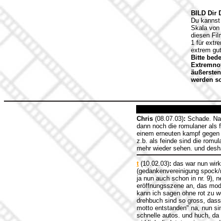
BILD Dir 
Du kannst 
Skala von 
diesen Fil
1 für extr
extrem gut
Bitte bed
Extremnot
äußersten
werden sol
Chris
(08.07.03)
:
Schade. Nach
dann noch die romulaner als f
einem erneuten kampf gegen 
z.b. als feinde sind die romul
mehr wieder sehen. und deshalb
t
(10.02.03)
:
das war nun wirkli
(gedankenvereinigung spock/m
ja nun auch schon in nr. 9), n
eröffnungsszene an, das mod
kann ich sagen ohne rot zu we
drehbuch sind so gross, dass
motto entstanden" na, nun si
schnelle autos. und huch, da 