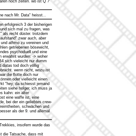
waren noch zeiten. wo ist Q ?
he nach Mr. Data" heisst...
 erfolgreich 3 der bisherigen
 und sich mal zu fragen, was
" als recht düster. trotzdem
 aufstand" zwar auch, aber
 und athmo zu vereinen und
ühlen getriebenen bösewicht,
sendes psychoduell und eine
ch erwähnt wurden: -> woher
B4 sich vieleicht nur dumm
d datas tod doch völlig
bracht. wenn nicht, wozu ist
ar die flotte doch nur
önnen oder vielleicht einen
rkt "hey, da schiesst jemand
iten siehe holger, ich muss ja
es kahn: ein alter
st eine waffe ist, eine
e, bei der ein geliebtes crew-
ngereimtheiten, schwächen und
 besser als der 9. und allemal
-Trekkies, insofern wurde das
t die Tatsache, dass mit