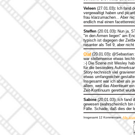
Veleen
(27.01.03)
:
Ich fand de
vergewaltigt haben und picar
frau klarzumachen... Aber nic
endlich mal einen facettenrei
Steffen
(20.01.03)
:
Nun ja, ST
"in den Armen liegen" am End
typisch ist dagegen der Zeit
rasanter als Teil 9, aber nic
Olaf
(20.01.03)
:
@Sebastian: U
war stellenweise etwas leicht
:-) Die Szene mit Wesley hab
für die besonders Aufmerksa
Story-technisch viel gravier
etwas umfangreicher gestalten
Insgesamt war ich aber als je
allem, weil das Abenteuer ei
Zeit-Kontinuum gerettet wurd
Sabine
(20.01.03)
:
Ich fand d
gewesen (wahrscheinlich bin ic
Fälle. Schade, daß dies der l
Insgesamt 12 Kommentare.
Alle anz