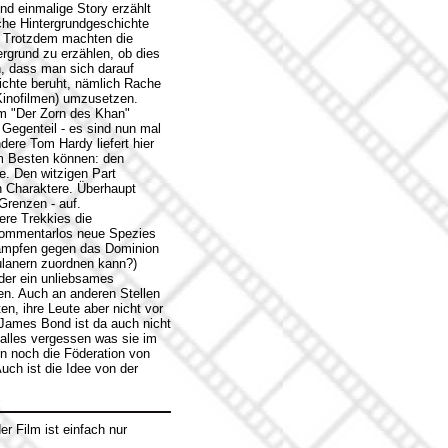
d einmalige Story erzählt
che Hintergrundgeschichte
n. Trotzdem machten die
rgrund zu erzählen, ob dies
, dass man sich darauf
ichte beruht, nämlich Rache
Kinofilmen) umzusetzen.
lm "Der Zorn des Khan"
 Gegenteil - es sind nun mal
ere Tom Hardy liefert hier
am Besten können: den
ge. Den witzigen Part
n Charaktere. Überhaupt
Grenzen - auf.
ere Trekkies die
 kommentarlos neue Spezies
Kämpfen gegen das Dominion
ulanern zuordnen kann?)
der ein unliebsames
n. Auch an anderen Stellen
n, ihre Leute aber nicht vor
James Bond ist da auch nicht
alles vergessen was sie im
n noch die Föderation von
uch ist die Idee von der
er Film ist einfach nur