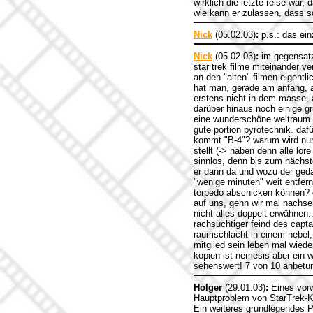
wirklich die letzte reise war
wie kann er zulassen, dass s
Nick
(05.02.03)
:
p.s.: das ein
Nick
(05.02.03)
:
im gegensatz 
star trek filme miteinander 
an den "alten" filmen eigentl
hat man, gerade am anfang, a
erstens nicht in dem masse,
darüber hinaus noch einige g
eine wunderschöne weltraum -
gute portion pyrotechnik. da
kommt "B-4"? warum wird nur 
stellt (-> haben denn alle lo
sinnlos, denn bis zum nächste
er dann da und wozu der geda
"wenige minuten" weit entfern
torpedo abschicken können? d
auf uns, gehn wir mal nachseh
nicht alles doppelt erwähnen..
rachsüchtiger feind des capta
raumschlacht in einem nebel, 
mitglied sein leben mal wiede
kopien ist nemesis aber ein wi
sehenswert! 7 von 10 anbetun
Holger
(29.01.03)
:
Eines vorw
Hauptproblem von StarTrek-Ki
Ein weiteres grundlegendes P