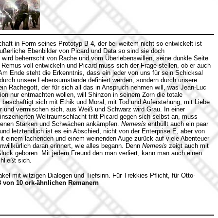
ft in Form seines Prototyp B-4, der bei weitem nicht so entwickelt ist
äußerliche Ebenbilder von Picard und Data so sind sie doch
wird beherrscht von Rache und vom Überlebenswillen, seine dunkle Seite
Remus voll entwickeln und Picard muss sich der Frage stellen, ob er auch
Am Ende steht die Erkenntnis, dass ein jeder von uns für sein Schicksal
ht durch unsere Lebensumstände definiert werden, sondern durch unsere
in Rachegott, der für sich all das in Anspruch nehmen will, was Jean-Luc
ion nur entmachten wollen, will Shinzon in seinem Zorn die totale
s
beschäftigt sich mit Ethik und Moral, mit Tod und Auferstehung, mit Liebe
 und vermischen sich, aus Weiß und Schwarz wird Grau. In einer
 inszenierten Weltraumschlacht tritt Picard gegen sich selbst an, muss
eigenen Stärken und Schwächen ankämpfen.
Nemesis
enthüllt auch ein paar
 letztendlich ist es ein Abschied, nicht von der Enterprise E, aber von
mit einem lachenden und einem weinenden Auge zurück auf viele Abenteuer
willkürlich daran erinnert, wie alles begann. Denn
Nemesis
zeigt auch mit
lück geboren. Mit jedem Freund den man verliert, kann man auch einen
ließt sich.
 mit witzigen Dialogen und Tiefsinn. Für Trekkies Pflicht, für Otto-
8 von 10 ork-ähnlichen Remanern