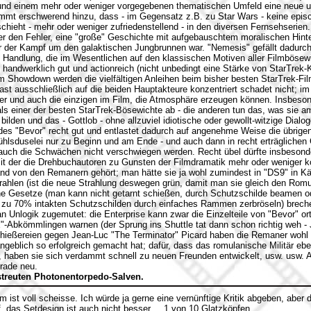
und einem mehr oder weniger vorgegebenen thematischen Umfeld eine neue un
ommt erschwerend hinzu, dass - im Gegensatz z.B. zu Star Wars - keine epis
schieht - mehr oder weniger zufriedenstellend - in den diversen Fernsehserie
 den Fehler, eine "große" Geschichte mit aufgebauschtem moralischen Hinte
r der Kampf um den galaktischen Jungbrunnen war. "Nemesis" gefällt dadurch
e Handlung, die im Wesentlichen auf den klassischen Motiven aller Filmbösew
handwerklich gut und actionreich (nicht unbedingt eine Stärke von StarTrek-
m Showdown werden die vielfältigen Anleihen beim bisher besten StarTrek-Fi
fast ausschließlich auf die beiden Hauptakteure konzentriert schadet nicht; im
er und auch die einzigen im Film, die Atmosphäre erzeugen können. Insbesond
ls einer der besten StarTrek-Bösewichte ab - die anderen tun das, was sie 
ilden und das - Gottlob - ohne allzuviel idiotische oder gewollt-witzige Dialo
des "Bevor" recht gut und entlastet dadurch auf angenehme Weise die übrige
ühlsduselei nur zu Beginn und am Ende - und auch dann in recht erträglichen 
 auch die Schwächen nicht verschwiegen werden. Recht übel dürfte insbesond
 mit der die Drehbuchautoren zu Gunsten der Filmdramatik mehr oder weniger
and von den Remanern gehört; man hätte sie ja wohl zumindest in "DS9" in 
ahlen (ist die neue Strahlung deswegen grün, damit man sie gleich den Rom
rne Gesetze (man kann nicht getarnt schießen, durch Schutzschilde beamen o
 zu 70% intakten Schutzschilden durch einfaches Rammen zerbröseln) breche
 Unlogik zugemutet: die Enterprise kann zwar die Einzelteile von "Bevor" orte
-Abkömmlingen warnen (der Sprung ins Shuttle tat dann schon richtig weh - 
chießereien gegen Jean-Luc "The Terminator" Picard haben die Remaner wohl 
eblich so erfolgreich gemacht hat; dafür, dass das romulanische Militär ebe
e, haben sie sich verdammt schnell zu neuen Freunden entwickelt, usw. usw. A
erade neu.
estreuten Photonentorpedo-Salven.
m ist voll scheisse. Ich würde ja gerne eine vernünftige Kritik abgeben, aber d
f, das Setdesign ist auch nicht besser,... 1 von 10 Glatzköpfen