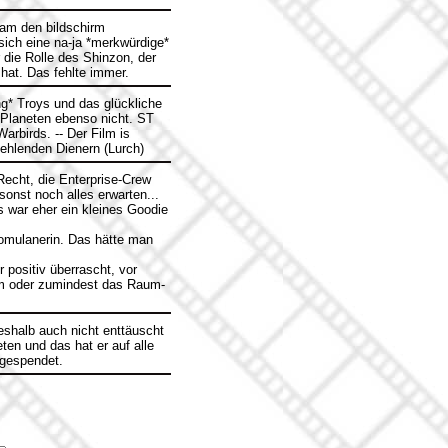
gsam den bildschirm
sich eine na-ja *merkwürdige*
 die Rolle des Shinzon, der
hat. Das fehlte immer.
g* Troys und das glückliche
 Planeten ebenso nicht. ST
arbirds. -- Der Film is
fehlenden Dienern (Lurch)
echt, die Enterprise-Crew
sonst noch alles erwarten...
s war eher ein kleines Goodie
Romulanerin. Das hätte man
 positiv überrascht, vor
sum oder zumindest das Raum-
eshalb auch nicht enttäuscht
eten und das hat er auf alle
 gespendet.