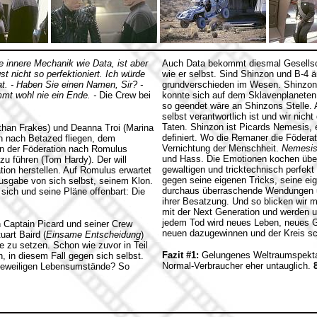
e innere Mechanik wie Data, ist aber
Auch Data bekommt diesmal Gesellscha
t nicht so perfektioniert. Ich würde
wie er selbst. Sind Shinzon und B-4 
at. - Haben Sie einen Namen, Sir? -
grundverschieden im Wesen. Shinzon 
immt wohl nie ein Ende. -
Die Crew bei
konnte sich auf dem Sklavenplaneten 
so geendet wäre an Shinzons Stelle. 
selbst verantwortlich ist und wir nic
Taten. Shinzon ist Picards Nemesis, e
than Frakes) und Deanna Troi (Marina
definiert. Wo die Remaner die Föderat
ich nach Betazed fliegen, dem
Vernichtung der Menschheit.
Nemesi
on der Föderation nach Romulus
und Hass. Die Emotionen kochen über
u führen (Tom Hardy). Der will
gewaltigen und tricktechnisch perfekt
ion herstellen. Auf Romulus erwartet
gegen seine eigenen Tricks, seine 
Ausgabe von sich selbst, seinem Klon.
durchaus überraschende Wendungen und
sich und seine Pläne offenbart: Die
ihrer Besatzung. Und so blicken wir 
mit der Next Generation und werden un
jedem Tod wird neues Leben, neues G
 Captain Picard und seiner Crew
neuen dazugewinnen und der Kreis sch
art Baird (
Einsame Entscheidung
)
e zu setzen. Schon wie zuvor in Teil
Fazit #1:
Gelungenes Weltraumspektakel
 in diesem Fall gegen sich selbst.
Normal-Verbraucher eher untauglich.
r jeweiligen Lebensumstände? So