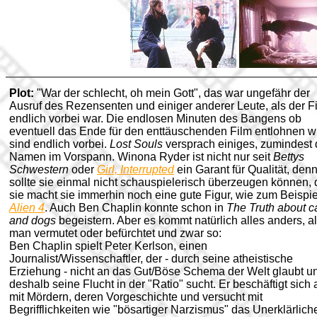
Plot:
"War der schlecht, oh mein Gott", das war ungefähr der
Ausruf des Rezensenten und einiger anderer Leute, als der F
endlich vorbei war. Die endlosen Minuten des Bangens ob
eventuell das Ende für den enttäuschenden Film entlohnen w
sind endlich vorbei.
Lost Souls
versprach einiges, zumindest 
Namen im Vorspann.
Winona Ryder
ist nicht nur seit
Bettys
Schwestern
oder
Girl, Interrupted
ein Garant für Qualität, den
sollte sie einmal nicht schauspielerisch überzeugen können,
sie macht sie immerhin noch eine gute Figur, wie zum Beispie
Alien 4
. Auch Ben Chaplin konnte schon in
The Truth about c
and dogs
begeistern. Aber es kommt natürlich alles anders, a
man vermutet oder befürchtet und zwar so:
Ben Chaplin spielt Peter Kerlson, einen
Journalist/Wissenschaftler, der - durch seine atheistische
Erziehung - nicht an das Gut/Böse Schema der Welt glaubt u
deshalb seine Flucht in der "Ratio" sucht. Er beschäftigt sich 
mit Mördern, deren Vorgeschichte und versucht mit
Begrifflichkeiten wie "bösartiger Narzismus" das Unerklärlich