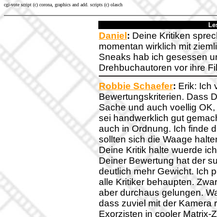
cgi-vote script (c) corona, graphics and add. scripts (c) olasch
Le
Daniel
:
Deine Kritiken sprech
momentan wirklich mit ziemli
Sneaks hab ich gesessen un
Drehbuchautoren vor ihre Fi
Robbie Schaefer
:
Erik: Ich
Bewertungskriterien. Dass Dir
Sache und auch voellig OK, a
sei handwerklich gut gema
auch in Ordnung. Ich finde 
sollten sich die Waage halt
Deine Kritik halte wuerde ic
Deiner Bewertung hat der su
deutlich mehr Gewicht. Ich p
alle Kritiker behaupten. Zwar
aber durchaus gelungen. Wa
dass zuviel mit der Kamera 
Exorzisten in cooler Matrix