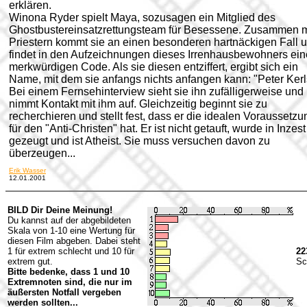
erklären.
Winona Ryder spielt Maya, sozusagen ein Mitglied des
Ghostbustereinsatzrettungsteam für Besessene. Zusammen m
Priestern kommt sie an einen besonderen hartnäckigen Fall 
findet in den Aufzeichnungen dieses Irrenhausbewohners ei
merkwürdigen Code. Als sie diesen entziffert, ergibt sich ein
Name, mit dem sie anfangs nichts anfangen kann: "Peter Kerl
Bei einem Fernsehinterview sieht sie ihn zufälligerweise und
nimmt Kontakt mit ihm auf. Gleichzeitig beginnt sie zu
recherchieren und stellt fest, dass er die idealen Voraussetz
für den "Anti-Christen" hat. Er ist nicht getauft, wurde in Inzest
gezeugt und ist Atheist. Sie muss versuchen davon zu
überzeugen...
Erik Wasser
12.01.2001
BILD Dir Deine Meinung!
Du kannst auf der abgebildeten
Skala von 1-10 eine Wertung für
diesen Film abgeben. Dabei steht
1 für extrem schlecht und 10 für
22
extrem gut.
Sc
Bitte bedenke, dass 1 und 10
Extremnoten sind, die nur im
äußersten Notfall vergeben
werden sollten...