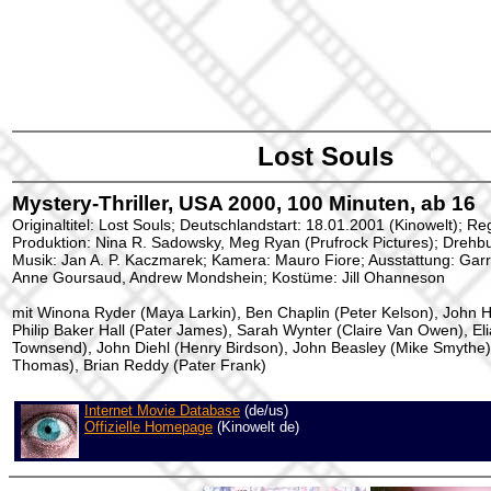
Lost Souls
Mystery-Thriller, USA 2000, 100 Minuten, ab 16
Originaltitel: Lost Souls; Deutschlandstart: 18.01.2001 (Kinowelt); R
Produktion: Nina R. Sadowsky, Meg Ryan (Prufrock Pictures); Drehb
Musik: Jan A. P. Kaczmarek; Kamera: Mauro Fiore; Ausstattung: Garre
Anne Goursaud, Andrew Mondshein; Kostüme: Jill Ohanneson
mit Winona Ryder (Maya Larkin), Ben Chaplin (Peter Kelson), John H
Philip Baker Hall (Pater James), Sarah Wynter (Claire Van Owen), El
Townsend), John Diehl (Henry Birdson), John Beasley (Mike Smythe),
Thomas), Brian Reddy (Pater Frank)
Internet Movie Database
(de/us)
Offizielle Homepage
(Kinowelt de)