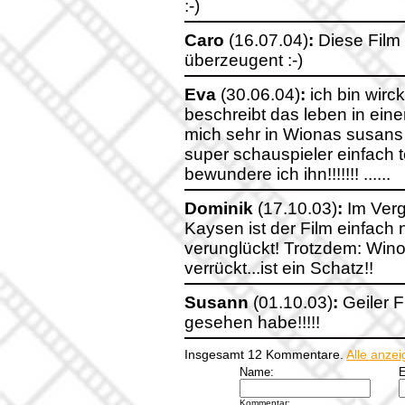
:-)
Caro
(16.07.04)
:
Diese Film 
überzeugent :-)
Eva
(30.06.04)
:
ich bin wirc
beschreibt das leben in einer
mich sehr in Wionas susans 
super schauspieler einfach t
bewundere ich ihn!!!!!!! ......
Dominik
(17.10.03)
:
Im Verg
Kaysen ist der Film einfach 
verunglückt! Trotzdem: Wino
verrückt...ist ein Schatz!!
Susann
(01.10.03)
:
Geiler Fi
gesehen habe!!!!!
Insgesamt 12 Kommentare.
Alle anze
Name:
E
Kommentar: