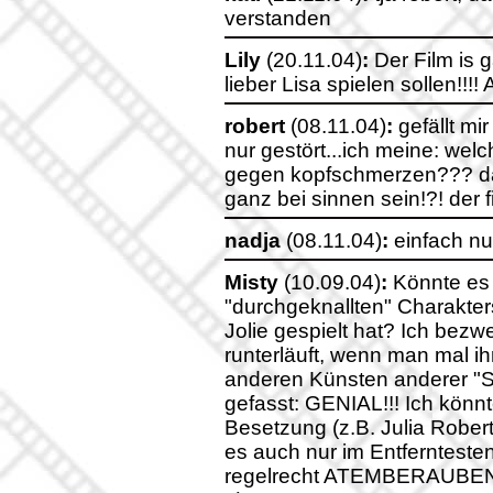
verstanden
Lily
(20.11.04)
:
Der Film is g
lieber Lisa spielen sollen!!!! 
robert
(08.11.04)
:
gefällt mir
nur gestört...ich meine: wel
gegen kopfschmerzen??? da
ganz bei sinnen sein!?! der f
nadja
(08.11.04)
:
einfach nur
Misty
(10.09.04)
:
Könnte es 
"durchgeknallten" Charakter
Jolie gespielt hat? Ich bezw
runterläuft, wenn man mal ih
anderen Künsten anderer "Sc
gefasst: GENIAL!!! Ich könn
Besetzung (z.B. Julia Roberts
es auch nur im Entfernteste
regelrecht ATEMBERAUBEN