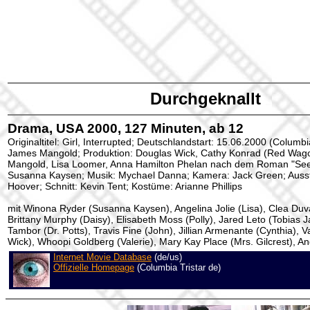
Durchgeknallt
Drama, USA 2000, 127 Minuten, ab 12
Originaltitel: Girl, Interrupted; Deutschlandstart: 15.06.2000 (Columbi
James Mangold; Produktion: Douglas Wick, Cathy Konrad (Red Wag
Mangold, Lisa Loomer, Anna Hamilton Phelan nach dem Roman "See
Susanna Kaysen; Musik: Mychael Danna; Kamera: Jack Green; Ausst
Hoover; Schnitt: Kevin Tent; Kostüme: Arianne Phillips
mit Winona Ryder (Susanna Kaysen), Angelina Jolie (Lisa), Clea Duva
Brittany Murphy (Daisy), Elisabeth Moss (Polly), Jared Leto (Tobias J
Tambor (Dr. Potts), Travis Fine (John), Jillian Armenante (Cynthia),
Wick), Whoopi Goldberg (Valerie), Mary Kay Place (Mrs. Gilcrest), An
Internet Movie Database
(de/us)
Offizielle Homepage
(Columbia Tristar de)