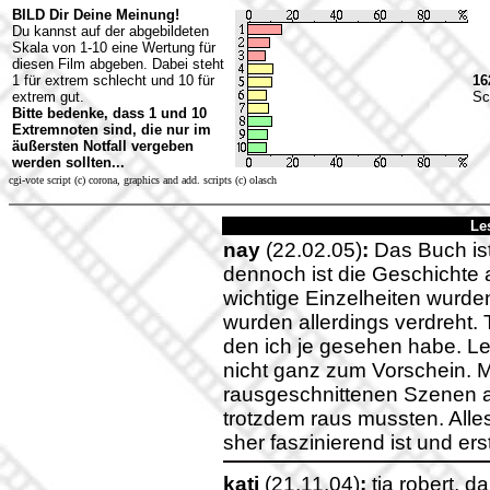
BILD Dir Deine Meinung!
Du kannst auf der abgebildeten
Skala von 1-10 eine Wertung für
diesen Film abgeben. Dabei steht
1 für extrem schlecht und 10 für
16
extrem gut.
Sc
Bitte bedenke, dass 1 und 10
Extremnoten sind, die nur im
äußersten Notfall vergeben
werden sollten...
cgi-vote script (c) corona, graphics and add. scripts (c) olasch
Le
nay
(22.02.05)
:
Das Buch ist
dennoch ist die Geschichte 
wichtige Einzelheiten wurd
wurden allerdings verdreht. 
den ich je gesehen habe. L
nicht ganz zum Vorschein. M
rausgeschnittenen Szenen 
trotzdem raus mussten. Alles
sher faszinierend ist und er
kati
(21.11.04)
:
tja robert, d