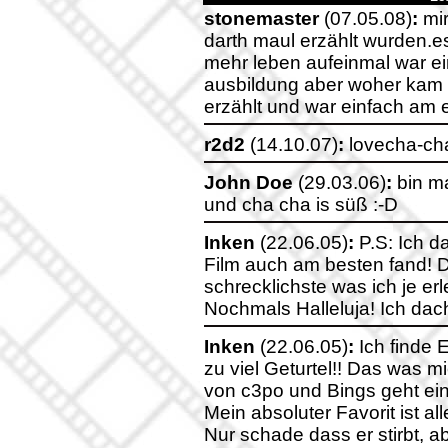
stonemaster
(07.05.08)
:
mir
darth maul erzählt wurden.e
mehr leben aufeinmal war ei
ausbildung aber woher kam e
erzählt und war einfach am e
r2d2
(14.10.07)
:
lovecha-ch
John Doe
(29.03.06)
:
bin ma
und cha cha is süß :-D
Inken
(22.06.05)
:
P.S: Ich d
Film auch am besten fand! De
schrecklichste was ich je erl
Nochmals Halleluja! Ich dach
Inken
(22.06.05)
:
Ich finde E
zu viel Geturtel!! Das was m
von c3po und Bings geht ei
Mein absoluter Favorit ist a
Nur schade dass er stirbt, 