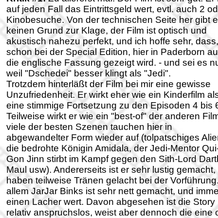
auf jeden Fall das Eintrittsgeld wert, evtl. auch 2 o
Kinobesuche. Von der technischen Seite her gibt 
keinen Grund zur Klage, der Film ist optisch und
akustisch nahezu perfekt, und ich hoffe sehr, dass
schon bei der Special Edition, hier in Paderborn a
die englische Fassung gezeigt wird. - und sei es n
weil "Dschedei" besser klingt als "Jedi".
Trotzdem hinterläßt der Film bei mir eine gewisse
Unzufriedenheit. Er wirkt eher wie ein Kinderfilm al
eine stimmige Fortsetzung zu den Episoden 4 bis 
Teilweise wirkt er wie ein "best-of" der anderen Fil
viele der besten Szenen tauchen hier in
abgewandelter Form wieder auf (tolpatschiges Alie
die bedrohte Königin Amidala, der Jedi-Mentor Qui
Gon Jinn stirbt im Kampf gegen den Sith-Lord Dart
Maul usw). Andererseits ist er sehr lustig gemacht, 
haben teilweise Tränen gelacht bei der Vorführung
allem JarJar Binks ist sehr nett gemacht, und imme
einen Lacher wert. Davon abgesehen ist die Story
relativ anspruchslos, weist aber dennoch die eine 