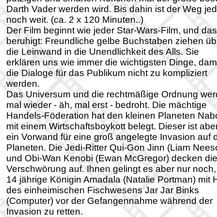
Darth Vader werden wird. Bis dahin ist der Weg je
noch weit. (ca. 2 x 120 Minuten..)
Der Film beginnt wie jeder Star-Wars-Film, und das
beruhigt: Freundliche gelbe Buchstaben ziehen üb
die Leinwand in die Unendlichkeit des Alls. Sie
erklären uns wie immer die wichtigsten Dinge, dam
die Dialoge für das Publikum nicht zu kompliziert
werden.
Das Universum und die rechtmäßige Ordnung we
mal wieder - äh, mal erst - bedroht. Die mächtige
Handels-Föderation hat den kleinen Planeten Nab
mit einem Wirtschaftsboykott belegt. Dieser ist abe
ein Vorwand für eine groß angelegte Invasion auf
Planeten. Die Jedi-Ritter Qui-Gon Jinn (Liam Nees
und Obi-Wan Kenobi (Ewan McGregor) decken di
Verschwörung auf. Ihnen gelingt es aber nur noch,
14 jährige Königin Amadala (Natalie Portman) mit H
des einheimischen Fischwesens Jar Jar Binks
(Computer) vor der Gefangennahme während der
Invasion zu retten.