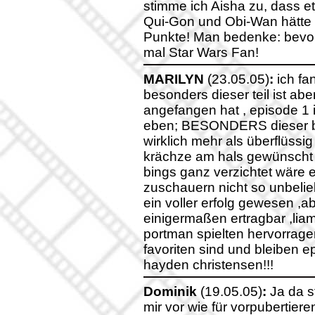
stimme ich Aisha zu, dass 
Qui-Gon und Obi-Wan hätte g
Punkte! Man bedenke: bevor 
mal Star Wars Fan!
MARILYN
(23.05.05)
:
ich fa
besonders dieser teil ist abe
angefangen hat , episode 1 i
eben; BESONDERS dieser blö
wirklich mehr als überflüssi
krächze am hals gewünscht al
bings ganz verzichtet wäre 
zuschauern nicht so unbeli
ein voller erfolg gewesen ,ab
einigermaßen ertragbar ,li
portman spielten hervorrage
favoriten sind und bleiben 
hayden christensen!!!
Dominik
(19.05.05)
:
Ja da s
mir vor wie für vorpubertie