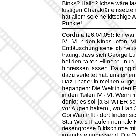
Binks? Hallo? Ichse wäre fa
lustigen Charaktär einsetzen
hat allem so eine kitschige
Punkte!
Cordula
(26.04.05)
:
Ich war 
IV - VI in den Kinos liefen.
Enttäuschung sehe ich heute
traurig, dass sich George L
bei den "alten Filmen" - nun
hinreissen lassen. Da ging de
dazu verleitet hat, uns eine
Dazu hat er in meinen Auge
begangen: Die Welt in den Fi
in den Teilen IV - VI. Wenn
denkt( es soll ja SPÄTER s
vor Augen halten) , wo Han
Obi Wan trifft - dort finden si
Star Wars II laufen normale
riesengrosse Bildschirme mi
irgendwie unpassend. Die Opt