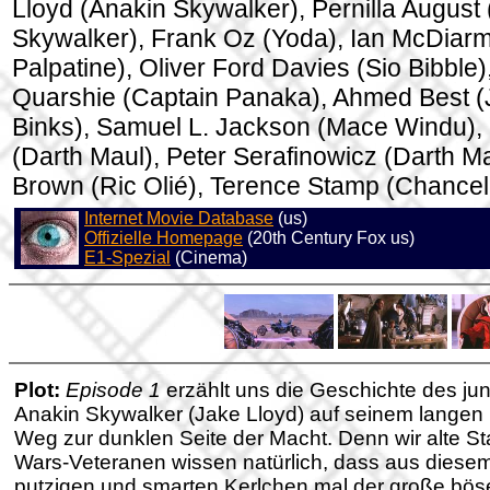
Lloyd (Anakin Skywalker), Pernilla August
Skywalker), Frank Oz (Yoda), Ian McDiarm
Palpatine), Oliver Ford Davies (Sio Bibble
Quarshie (Captain Panaka), Ahmed Best (
Binks), Samuel L. Jackson (Mace Windu),
(Darth Maul), Peter Serafinowicz (Darth M
Brown (Ric Olié), Terence Stamp (Chancel
Internet Movie Database
(us)
Offizielle Homepage
(20th Century Fox us)
E1-Spezial
(Cinema)
Plot:
Episode 1
erzählt uns die Geschichte des ju
Anakin Skywalker (Jake Lloyd) auf seinem langen
Weg zur dunklen Seite der Macht. Denn wir alte St
Wars-Veteranen wissen natürlich, dass aus diese
putzigen und smarten Kerlchen mal der große bös