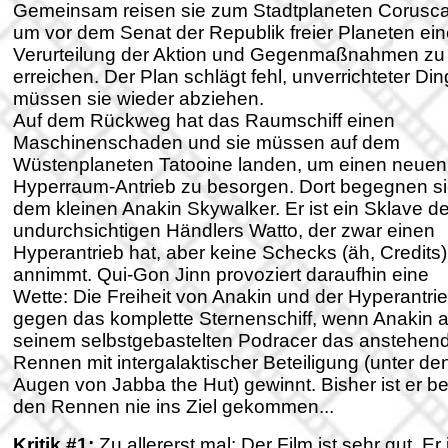
Gemeinsam reisen sie zum Stadtplaneten Corusc
um vor dem Senat der Republik freier Planeten ei
Verurteilung der Aktion und Gegenmaßnahmen zu
erreichen. Der Plan schlägt fehl, unverrichteter Di
müssen sie wieder abziehen.
Auf dem Rückweg hat das Raumschiff einen
Maschinenschaden und sie müssen auf dem
Wüstenplaneten Tatooine landen, um einen neuen
Hyperraum-Antrieb zu besorgen. Dort begegnen s
dem kleinen Anakin Skywalker. Er ist ein Sklave d
undurchsichtigen Händlers Watto, der zwar einen
Hyperantrieb hat, aber keine Schecks (äh, Credits)
annimmt. Qui-Gon Jinn provoziert daraufhin eine
Wette: Die Freiheit von Anakin und der Hyperantri
gegen das komplette Sternenschiff, wenn Anakin a
seinem selbstgebastelten Podracer das anstehen
Rennen mit intergalaktischer Beteiligung (unter de
Augen von Jabba the Hut) gewinnt. Bisher ist er be
den Rennen nie ins Ziel gekommen...
Kritik #1:
Zu allererst mal: Der Film ist sehr gut. Er 