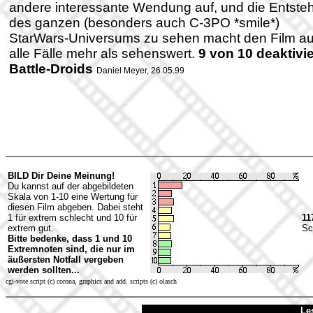
andere interessante Wendung auf, und die Entste
des ganzen (besonders auch C-3PO *smile*)
StarWars-Universums zu sehen macht den Film au
alle Fälle mehr als sehenswert.
9 von 10 deaktivie
Battle-Droids
Daniel Meyer, 26.05.99
BILD Dir Deine Meinung!
Du kannst auf der abgebildeten
Skala von 1-10 eine Wertung für
diesen Film abgeben. Dabei steht
1 für extrem schlecht und 10 für
11
extrem gut.
Sc
Bitte bedenke, dass 1 und 10
Extremnoten sind, die nur im
äußersten Notfall vergeben
werden sollten...
cgi-vote script (c) corona, graphics and add. scripts (c) olasch
Le