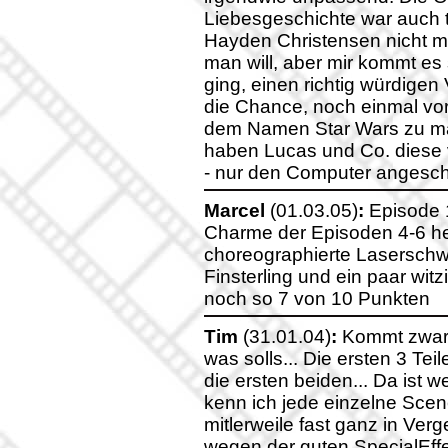
Liebesgeschichte war auch t
Hayden Christensen nicht m
man will, aber mir kommt es 
ging, einen richtig würdige
die Chance, noch einmal vor
dem Namen Star Wars zu ma
haben Lucas und Co. diese v
- nur den Computer angeschal
Marcel
(01.03.05)
:
Episode 1
Charme der Episoden 4-6 hera
choreographierte Laserschwe
Finsterling und ein paar witz
noch so 7 von 10 Punkten
Tim
(31.01.04)
:
Kommt zwar 
was solls... Die ersten 3 Tei
die ersten beiden... Da ist w
kenn ich jede einzelne Scene
mitlerweile fast ganz in Ver
wegen der guten SpecialEffe