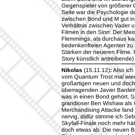
Gegenspieler von größerer G
Seite war die Psychologie d
zwischen Bond und M gut in
Verhältnis zwischen Vader 
Filmen in den Sinn: Der Me
Flemmings, als durchaus kap
bedenkenfreien Agenten zu z
Stärken der neueren Filme. I
Story künstlich antreibende
Nikolas
(15.11.12)
:
Also ich
vom Quantum Trost mal wied
großartigen neuen und doch
überragenden Javier Bardem 
was in einen Bond gehört, 
grandioser Ben Wishaw als 
Merchandising Attacke fand i
nervig, dafür stimme ich Se
Skyfall-Finale noch mehr hä
doch etwas ab. Die neuen B