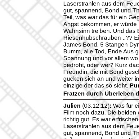
Laserstrahlen aus dem Feue
gut, spannend, Bond und Th
Teil, was war das für ein Ge
Angst bekommen, er würde m
Wahnsinn treiben. Und das E
Riesenhubschrauben ..?? Ei
James Bond, 5 Stangen Dyn
Bumm, alle Tod, Ende Aus gl
Spannung und vor allem wo
bedroht, oder wer? Kurz dach
Freundin, die mit Bond gesc
gucken sich an und weiter im
einzige der das so sieht.
Pu
Fratzen durch Überleben de
Julien
(03.12.12)
:
Was für e
Film noch dazu. Die beiden e
richtig gut. Es war erfrisch
Laserstrahlen aus dem Feue
gut, spannend, Bond und Th