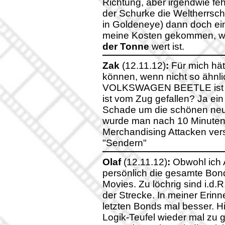
Richtung, aber irgendwie feh
der Schurke die Weltherrschaf
in Goldeneye) dann doch ein
meine Kosten gekommen, w
der Tonne
wert ist.
Zak
(12.11.12)
:
Für mich hät
können, wenn nicht so ähnli
VOLKSWAGEN BEETLE ist v
ist vom Zug gefallen? Ja 
Schade um die schönen neu
wurde man nach 10 Minuten
Merchandising Attacken ver
"Sendern"
Olaf
(12.11.12)
:
Obwohl ich A
persönlich die gesamte Bond
Movies. Zu löchrig sind i.d.R
der Strecke. In meiner Erin
letzten Bonds mal besser. H
Logik-Teufel wieder mal zu 