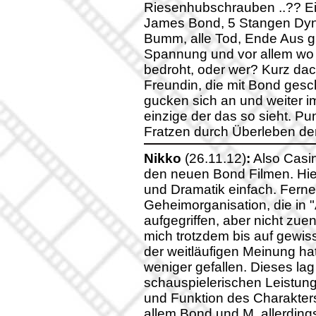
Riesenhubschrauben ..?? Ei
James Bond, 5 Stangen Dyn
Bumm, alle Tod, Ende Aus gl
Spannung und vor allem wo
bedroht, oder wer? Kurz dach
Freundin, die mit Bond gesc
gucken sich an und weiter im
einzige der das so sieht. P
Fratzen durch Überleben der
Nikko
(26.11.12)
:
Also Casin
den neuen Bond Filmen. Hier
und Dramatik einfach. Ferne
Geheimorganisation, die in
aufgegriffen, aber nicht zue
mich trotzdem bis auf gew
der weitläufigen Meinung ha
weniger gefallen. Dieses lag 
schauspielerischen Leistung
und Funktion des Charakters.
allem Bond und M, allerdings