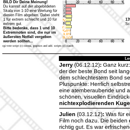
BILD Dir Deine Meinung!
Du kannst auf der abgebildeten
Skala von 1-10 eine Wertung für
diesen Film abgeben. Dabei steht
1 für extrem schlecht und 10 für
13
extrem gut.
Sc
Bitte bedenke, dass 1 und 10
Extremnoten sind, die nur im
äußersten Notfall vergeben
werden sollten...
cgi-vote script (c) corona, graphics and add. scripts (c) olasch
Le
Jerry
(06.12.12)
:
Ganz kurz:
der der beste Bond seit la
dem schlechtestem Bond sei
Pluspunkte: Herrlich selbstre
eine atemberaubende und 
schönen, visuellen Eindrüc
nichtexplodierenden Kuge
Julien
(03.12.12)
:
Was für e
Film noch dazu. Die beiden e
richtig gut. Es war erfrisch