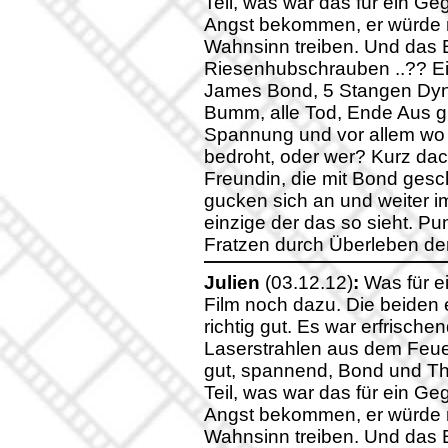
Teil, was war das für ein Ge
Angst bekommen, er würde m
Wahnsinn treiben. Und das E
Riesenhubschrauben ..?? Ei
James Bond, 5 Stangen Dyn
Bumm, alle Tod, Ende Aus gl
Spannung und vor allem wo
bedroht, oder wer? Kurz dach
Freundin, die mit Bond gesc
gucken sich an und weiter im
einzige der das so sieht. P
Fratzen durch Überleben der
Julien
(03.12.12)
:
Was für e
Film noch dazu. Die beiden e
richtig gut. Es war erfrisch
Laserstrahlen aus dem Feue
gut, spannend, Bond und Th
Teil, was war das für ein Ge
Angst bekommen, er würde m
Wahnsinn treiben. Und das E