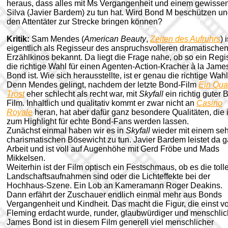
heraus, dass alles mit Ms Vergangenheit und einem gewisse
Silva (Javier Bardem) zu tun hat. Wird Bond M beschützen u
den Attentäter zur Strecke bringen können?
Kritik:
Sam Mendes (
American Beauty
,
Zeiten des Aufruhrs
) i
eigentlich als Regisseur des anspruchsvolleren dramatische
Erzählkinos bekannt. Da liegt die Frage nahe, ob so ein Regi
die richtige Wahl für einen Agenten-Action-Kracher à la Jame
Bond ist. Wie sich herausstellte, ist er genau die richtige Wahl
Denn Mendes gelingt, nachdem der letzte Bond-Film
Ein Qu
Trost
eher schlecht als recht war, mit
Skyfall
ein richtig guter 
Film. Inhaltlich und qualitativ kommt er zwar nicht an
Casino
Royale
heran, hat aber dafür ganz besondere Qualitäten, die 
zum Highlight für echte Bond-Fans werden lassen.
Zunächst einmal haben wir es in
Skyfall
wieder mit einem seh
charismatischen Bösewicht zu tun. Javier Bardem leistet da 
Arbeit und ist voll auf Augenhöhe mit Gerd Fröbe und Mads
Mikkelsen.
Weiterhin ist der Film optisch ein Festschmaus, ob es die toll
Landschaftsaufnahmen sind oder die Lichteffekte bei der
Hochhaus-Szene. Ein Lob an Kameramann Roger Deakins.
Dann erfährt der Zuschauer endlich einmal mehr aus Bonds
Vergangenheit und Kindheit. Das macht die Figur, die einst v
Fleming erdacht wurde, runder, glaubwürdiger und menschlic
James Bond ist in diesem Film generell viel menschlicher