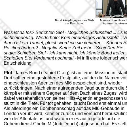
Bond kämpft gegen den Dieb
M muss ohne ihren 
der Festplatte.
Agenten auskomm
Was ist da los? Berichten Sie! - Mögliches Schussfeld ... Es is
nicht eindeutig. Wiederhole: Kein eindeutiges Schussfeld... V
ihnen ist ein Tunnel, gleich werd ich sie verlieren. - Können S
Position ändern? - Negativ. Keine Zeit mehr. - Schießen Sie. ..
sagte: Schießen Sie! - Ich kann nicht. Ich könnte Bond treffen.
Schießen Sie! Verdammt nochmal! -
M trifft eine folgenschwe
Entscheidung.
Plot:
James Bond (Daniel Craig) ist auf einer Mission in Istan
Dort soll er eine gestohlene Festplatte, auf der die Namen vo
eingeschleusten Agenten des MI6 gespeichert sind, wieder
zurückbringen. Nach einer aufregenden Jagd quer durch die 
kämpft er mit seinem Gegner auf dem Dach eines Zuges, wir
dabei versehentlich von seiner Hilfs-Agentin angeschossen 
stürzt in die Tiefe. Für tot gehalten, taucht Bond erst einmal un
Als allerdings ein Bombenanschlag auf das MI6-Gebäude in
London verübt wird, kehrt er zurück und versucht herauszufin
wer der Attentäter ist und warum er es auch gerade auf die
Geheimdienst-Chefin M (Judi Dench) abgesehen hat. Es stellt