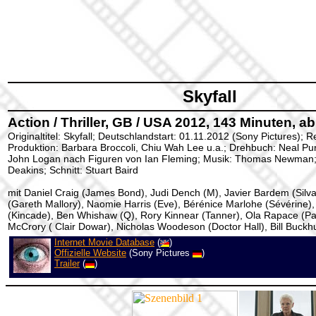
Skyfall
Action / Thriller, GB / USA 2012, 143 Minuten, ab
Originaltitel: Skyfall; Deutschlandstart: 01.11.2012 (Sony Pictures);
Produktion: Barbara Broccoli, Chiu Wah Lee u.a.; Drehbuch: Neal Pu
John Logan nach Figuren von Ian Fleming; Musik: Thomas Newman
Deakins; Schnitt: Stuart Baird
mit Daniel Craig (James Bond), Judi Dench (M), Javier Bardem (Silv
(Gareth Mallory), Naomie Harris (Eve), Bérénice Marlohe (Sévérine),
(Kincade), Ben Whishaw (Q), Rory Kinnear (Tanner), Ola Rapace (Pat
McCrory ( Clair Dowar), Nicholas Woodeson (Doctor Hall), Bill Buckh
Internet Movie Database
(
)
Offizielle Website
(Sony Pictures
)
Trailer
(
)