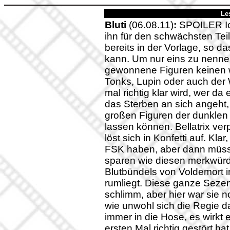
Le
Bluti
(06.08.11)
:
SPOILER Ich
ihn für den schwächsten Teil
bereits in der Vorlage, so d
kann. Um nur eins zu nennen
gewonnene Figuren keinen
Tonks, Lupin oder auch der 
mal richtig klar wird, wer da
das Sterben an sich angeht,
großen Figuren der dunklen 
lassen können. Bellatrix ver
löst sich in Konfetti auf. Kla
FSK haben, aber dann müss
sparen wie diesen merkwürd
Blutbündels von Voldemort 
rumliegt. Diese ganze Seze
schlimm, aber hier war sie 
wie unwohl sich die Regie d
immer in die Hose, es wirkt 
ersten Mal richtig gestört h