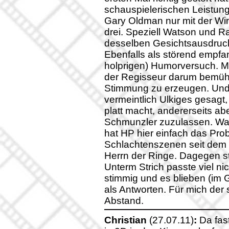
schauspielerischen Leistung
Gary Oldman nur mit der Wim
drei. Speziell Watson und Ra
desselben Gesichtsausdrucke
Ebenfalls als störend empf
holprigen) Humorversuch. M
der Regisseur darum bemüht 
Stimmung zu erzeugen. Und 
vermeintlich Ulkiges gesagt
platt macht, andererseits ab
Schmunzler zuzulassen. Wa
hat HP hier einfach das Prob
Schlachtenszenen seit dem 
Herrn der Ringe. Dagegen st
Unterm Strich passte viel ni
stimmig und es blieben (im
als Antworten. Für mich der s
Abstand.
Christian
(27.07.11)
:
Da fast