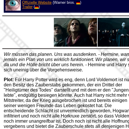
Offizielle Website
(Warner bros.
)
Trailer
(
)
Wir müssen das planen. Uns was ausdenken. - Hermine, wan
jemals ein Plan von uns wirklich funktioniert. Wir planen, wir 
da und die Hölle bricht über uns herein. -
Hermine und Harry 
sich uneinig über die Vorgehensweise.
Plot:
Für Harry Potter wird es eng, denn Lord Voldemort ist nu
den Besitz des Zauberstabs gekommen, der ein Drittel der
"Heiligtümer des Todes" darstellt und mit dem er den "Jungen
lebte", endgültig besiegen könnte. Auch hat Harry nicht mehr 
Mitstreiter, da der Krieg ausgebrochen ist und bereits einigen
seiner wenigen Freunde das Leben gekostet hat. Die
entscheidende Schlacht ist unvermeidlich geworden, Hogwar
infiltriert und noch nicht alle Horkruxe zerstört, so dass Volde
noch immer unangreifbar ist. Doch noch ist nicht alle Hoffnun
vergebens und bietet die Zauberschule stets all denjenigen Hi