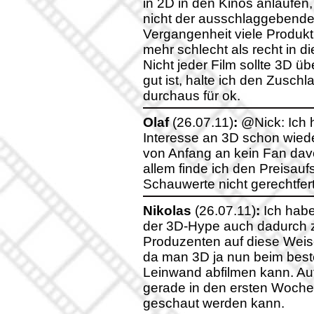
in 2D in den Kinos anlaufe
nicht der ausschlaggebende s
Vergangenheit viele Produk
mehr schlecht als recht in 
Nicht jeder Film sollte 3D ü
gut ist, halte ich den Zusch
durchaus für ok.
Olaf
(26.07.11)
:
@Nick: Ich h
Interesse an 3D schon wieder
von Anfang an kein Fan davon
allem finde ich den Preisau
Schauwerte nicht gerechtferti
Nikolas
(26.07.11)
:
Ich habe
der 3D-Hype auch dadurch zu
Produzenten auf diese Wei
da man 3D ja nun beim best
Leinwand abfilmen kann. Auf
gerade in den ersten Wochen
geschaut werden kann.