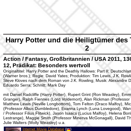
Harry Potter und die Heiligtümer des 
2
Action / Fantasy, Großbritannien / USA 2011, 13
12, Prädikat: Besonders wertvoll
Originaltitel: Harry Potter and the Deathly Hallows: Part II; Deutschla
(Warner bros.); Regie: David Yates; Produktion: Tim Lewis, J.K. Rowl
Steve Kloves nach dem Roman von J.K. Rowling; Musik: Alexandre D
Eduardo Serra; Schnitt: Mark Day
mit Daniel Radcliffe (Harry Potter), Rupert Grint (Ron Weasley), E
Granger), Ralph Fiennes (Lord Voldemort), Alan Rickman (Professor
Matthew Lewis (Neville Longbottom), Tom Felton (Draco Malfoy), M
(Professor Albus Dumbledore), Evanna Lynch (Luna Lovegood), War
/ Professor Filius Flitwick), Jason Isaacs (Lucius Malfoy), Helena Bon
Lestrange), Maggie Smith (Professor Minerva McGonagall), David T
Julie Walters (Molly Weasley) u.a.
Internet Movie Database
(
)