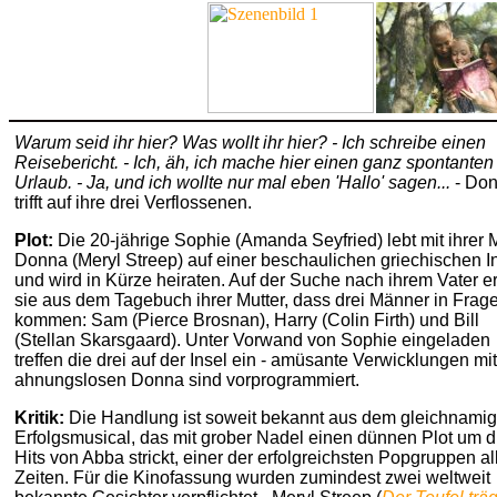
Warum seid ihr hier? Was wollt ihr hier? - Ich schreibe einen
Reisebericht. - Ich, äh, ich mache hier einen ganz spontanten
Urlaub. - Ja, und ich wollte nur mal eben 'Hallo' sagen...
- Do
trifft auf ihre drei Verflossenen.
Plot:
Die 20-jährige Sophie (Amanda Seyfried) lebt mit ihrer 
Donna (Meryl Streep) auf einer beschaulichen griechischen I
und wird in Kürze heiraten. Auf der Suche nach ihrem Vater er
sie aus dem Tagebuch ihrer Mutter, dass drei Männer in Frag
kommen: Sam (Pierce Brosnan), Harry (Colin Firth) und Bill
(Stellan Skarsgaard). Unter Vorwand von Sophie eingeladen
treffen die drei auf der Insel ein - amüsante Verwicklungen mit
ahnungslosen Donna sind vorprogrammiert.
Kritik:
Die Handlung ist soweit bekannt aus dem gleichnami
Erfolgsmusical, das mit grober Nadel einen dünnen Plot um d
Hits von Abba strickt, einer der erfolgreichsten Popgruppen al
Zeiten. Für die Kinofassung wurden zumindest zwei weltweit