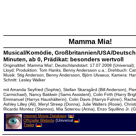
Mamma Mia!
Musical/Komödie, Großbritannien/USA/Deutsch
Minuten, ab 0, Prädikat: besonders wertvoll
Originaltitel: Mamma Mia!; Deutschlandstart: 17.07.2008 (Universal); 
Lloyd; Produktion: Tom Hanks, Benny Andersson u.a.; Drehbuch: Ca
Musik: Stig Anderson, Benny Andersson, Björn Ulvaeus; Kamera: Ha
Schnitt: Lesley Walker
mit Amanda Seyfried (Sophie), Stellan Skarsgård (Bill Anderson), P
Carmichael), Nancy Baldwin (Sams Assistent), Colin Firth (Harry Brig
Emmanuel (Harrys Haushälterin), Colin Davis (Harrys Fahrer), Rache
Ashley Lilley (Ali), Meryl Streep (Donna), Julie Walters (Rosie), Chris
Ricardo Montez (Stannos), Mia Soteriou (Arina), Enzo Squillino Jr. (G
Internet Movie Database
(
)
Offizielle Website
(Universal
)
Trailer
(
)