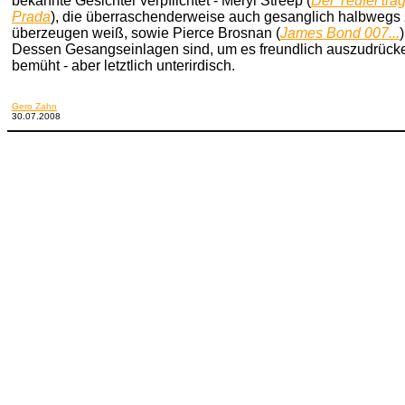
bekannte Gesichter verpflichtet - Meryl Streep (
Der Teufel träg
Prada
), die überraschenderweise auch gesanglich halbwegs
überzeugen weiß, sowie Pierce Brosnan (
James Bond 007...
)
Dessen Gesangseinlagen sind, um es freundlich auszudrück
bemüht - aber letztlich unterirdisch.
Gero Zahn
30.07.2008