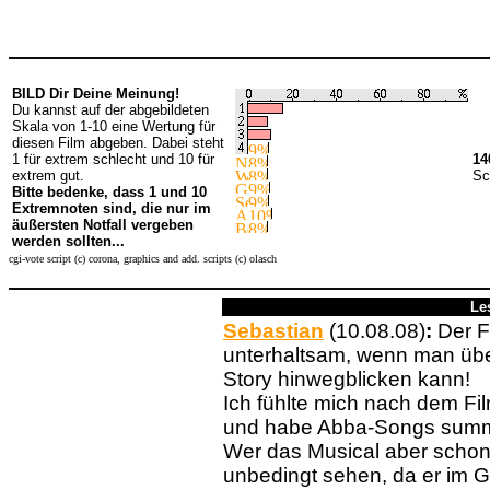
BILD Dir Deine Meinung!
Du kannst auf der abgebildeten
Skala von 1-10 eine Wertung für
diesen Film abgeben. Dabei steht
1 für extrem schlecht und 10 für
14
extrem gut.
Sc
Bitte bedenke, dass 1 und 10
Extremnoten sind, die nur im
äußersten Notfall vergeben
werden sollten...
cgi-vote script (c) corona, graphics and add. scripts (c) olasch
Le
Sebastian
(10.08.08)
:
Der Fi
unterhaltsam, wenn man übe
Story hinwegblicken kann!
Ich fühlte mich nach dem Fil
und habe Abba-Songs summ
Wer das Musical aber schon
unbedingt sehen, da er im 