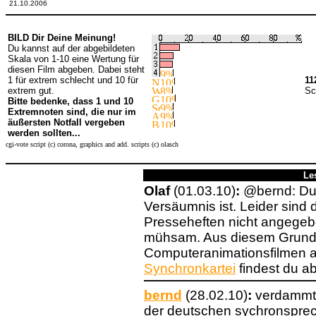
21.10.2006
BILD Dir Deine Meinung!
Du kannst auf der abgebildeten
Skala von 1-10 eine Wertung für
diesen Film abgeben. Dabei steht
1 für extrem schlecht und 10 für
11
extrem gut.
Sc
Bitte bedenke, dass 1 und 10
Extremnoten sind, die nur im
äußersten Notfall vergeben
werden sollten...
cgi-vote script (c) corona, graphics and add. scripts (c) olasch
Le
Olaf
(01.03.10)
:
@bernd: Du 
Versäumnis ist. Leider sind 
Presseheften nicht angege
mühsam. Aus diesem Grund v
Computeranimationsfilmen a
Synchronkartei
findest du ab
bernd
(28.02.10)
:
verdammt!
der deutschen sychronspre