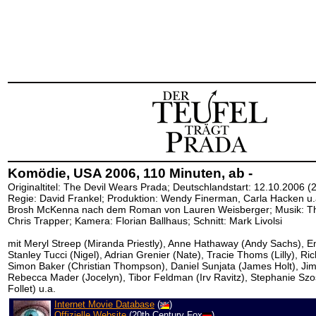
Komödie, USA 2006, 110 Minuten, ab -
Originaltitel: The Devil Wears Prada; Deutschlandstart: 12.10.2006 (
Regie: David Frankel; Produktion: Wendy Finerman, Carla Hacken u.a
Brosh McKenna nach dem Roman von Lauren Weisberger; Musik: Th
Chris Trapper; Kamera: Florian Ballhaus; Schnitt: Mark Livolsi
mit Meryl Streep (Miranda Priestly), Anne Hathaway (Andy Sachs), Emi
Stanley Tucci (Nigel), Adrian Grenier (Nate), Tracie Thoms (Lilly), 
Simon Baker (Christian Thompson), Daniel Sunjata (James Holt), Ji
Rebecca Mader (Jocelyn), Tibor Feldman (Irv Ravitz), Stephanie Szo
Follet) u.a.
Internet Movie Database
(
)
Offizielle Website
(20th Century Fox
)