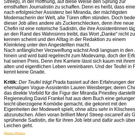
Streep), in der Hoffnung, auf diese Weise den Sprung zur
ernsthaften Journalistin zu schaffen. Denn es heißt, dass ein
nach erfolgreicher Assistenz bei Miranda, der mächtigsten
Modemacherin der Welt, alle Türen offen stünden. Doch bede
dieser Job alles andere als Zuckerschlecken, denn ihre neue
Chefin ist eine notorische Sadistin, die ihre Assistentinnen täg
an den Rand des Wahnsinns treibt, das Wort „Danke“ nicht zu
kennen scheint und den Alltag in der Redaktion zu einem
Kleinkrieg unter den Angestellten macht.
Nach anfänglicher Verzweiflung wächst Andi langsam in den
hinein und wird bald regelrecht zum Modevamp, doch der Erf
hat seinen Preis. Denn ihre Karriere lässt sich kaum mit ihre
alten und eigentlichen Leben vereinbaren. Und der Teufel in 
kennt keine Gnade.
Kritik:
Der Teufel trägt Prada
basiert auf den Erfahrungen der
ehemaligen Vogue-Assistentin Lauren Weisberger, deren Che
das direkte Vorbild für die Figur der Miranda Priestley darstellt
Regieneuling David Frankel hat aus dem Buch eine gelunge
leicht überzogene Komödie gemacht, die gekonnt mit den
Eigenheiten der Modewelt spielt, ohne allzu sehr in Klischee
abzurutschen. Allen voran brilliert Meryl Streep oscarreif als Gi
sprühende Sadistin, die für ihren Job lebt und dafür auch übe
Leichen geht.
Nikolas Mimkes