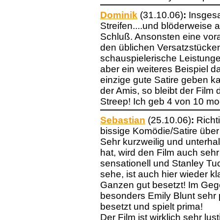
Dominik
(31.10.06)
:
Insgesa
Streifen....und blöderweise
Schluß. Ansonsten eine vora
den üblichen Versatzstücken
schauspielerische Leistung
aber ein weiteres Beispiel d
einzige gute Satire geben ka
der Amis, so bleibt der Film
Streep! Ich geb 4 von 10 mo
Sebastian
(25.10.06)
:
Richt
bissige Komödie/Satire übe
Sehr kurzweilig und unterha
hat, wird den Film auch sehr
sensationell und Stanley Tu
sehe, ist auch hier wieder kl
Ganzen gut besetzt! Im Gege
besonders Emily Blunt sehr po
besetzt und spielt prima!
Der Film ist wirklich sehr lu