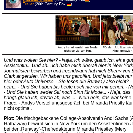
Trailer
(20th Century Fox
)
Andy hat eigentlich mit Mode
Für den Job lässt sie 
nicht so viel am Hut.
Nigel umstylen
Und was wollen Sie hier? - Naja, ich wäre, glaub ich, eine gu
Assistentin... Und äh... Ich habe mich überall hier in New York
Journalisten beworben und irgendwann hat mich Sherry von 
Clark angerufen. Wir haben uns getroffen. Und jetzt bleibt nur
hier oder Auto Universe. - Sie lesen die Runway also nicht? -
nein... - Und Sie haben bis heute noch nie von mir gehört. - Ne
- Und Sie haben weder Stil noch Sinn für Mode... - Naja, das
hängt, glaub ich, davon ab, was ... - Nein nein, das war keine
Frage. -
Andys Vorstellungsgespräch bei Miranda Priestly läuf
nicht optimal.
Plot:
Die frischgebackene Collage-Absolventin Andi Sachs 
Hathaway) bewirbt sich in New York um den Assistentinnen-
bei der „Runway“-Chefredakteurin Miranda Priestley (Meryl