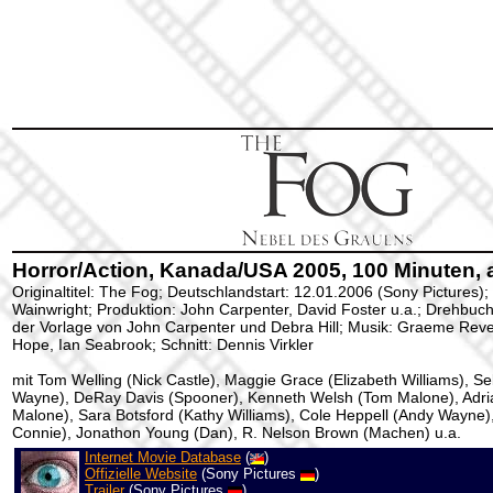
Horror/Action, Kanada/USA 2005, 100 Minuten, 
Originaltitel: The Fog; Deutschlandstart: 12.01.2006 (Sony Pictures);
Wainwright; Produktion: John Carpenter, David Foster u.a.; Drehbu
der Vorlage von John Carpenter und Debra Hill; Musik: Graeme Reve
Hope, Ian Seabrook; Schnitt: Dennis Virkler
mit Tom Welling (Nick Castle), Maggie Grace (Elizabeth Williams), Se
Wayne), DeRay Davis (Spooner), Kenneth Welsh (Tom Malone), Adri
Malone), Sara Botsford (Kathy Williams), Cole Heppell (Andy Wayne)
Connie), Jonathon Young (Dan), R. Nelson Brown (Machen) u.a.
Internet Movie Database
(
)
Offizielle Website
(Sony Pictures
)
Trailer
(Sony Pictures
)