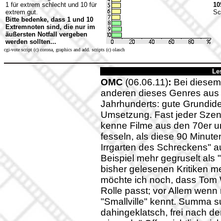
1 für extrem schlecht und 10 für
10
extrem gut.
Sc
Bitte bedenke, dass 1 und 10
Extremnoten sind, die nur im
äußersten Notfall vergeben
werden sollten...
cgi-vote script (c) corona, graphics and add. scripts (c) olasch
Le
OMC
(06.06.11)
:
Bei diesem F
anderen dieses Genres aus 
Jahrhunderts: gute Grundidee
Umsetzung. Fast jeder Szen
kenne Filme aus den 70er u
fesseln, als diese 90 Minut
Irrgarten des Schreckens" 
Beispiel mehr gegruselt als 
bisher gelesenen Kritiken m
möchte ich noch, dass Tom W
Rolle passt; vor Allem wenn
"Smallville" kennt. Summa s
dahingeklatsch, frei nach 