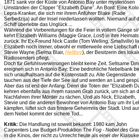
1871 sank vor der Küste von Antonio Bay unter mysteriösen
Umständen der Clipper "Elizabeth Dane". An Bord: Eine Kolo
Lepra-Kranker, die sich mir ihrem Anführer Blake (Rade
Serbedzija) auf der Insel niederlassen wollten. Niemand auf
Schiff überlebte das Unglück ...
Während die Vorbereitungen für die Feier in vollem Gange si
kehrt Elizabeth Williams (Maggie Grace,
Lost
) in ihre Heimats
zurück. Ihr Ex-Freund Nick Castle (Tom Welling,
Smallville
) l
Elizabeth noch immer, obwohl er mittlerweile eine Liebschaft 
Stevie Wayne (Selma Blair,
Hellboy
), der Besitzerin des loka
Radiosenders pflegt.
Doch für Gefühlsverwirrungen bleibt keine Zeit. Seltsame Di
ereignen sich in Antonio Bay: Eine bedrohliche Nebelbank b
sich unaufhaltsam auf die Küstenstadt zu. Alte Gegenstände
tauchen aus der Tiefe der See auf und werden an Land gespül
Aber das ist erst der Anfang. Denn die Toten der "Elizabeth 
kehren ebenfalls aus ihrem nassen Grab zurück, um sich an 
Nachfahren ihrer Mörder zu rächen. Und als Nick, Elizabeth,
Stevie und die anderen Bewohner von Antonio Bay um ihr L
kämpfen, lüftet sich das finstere Geheimnis der Stadt. Und au
dem Nebel kommt der sichere Tod...
Kritik:
Die Handlung ist soweit bekannt: 1980 kam John
Carpenters Low Budget-Produktion
The Fog - Nebel des Gra
in die Kinos, der nicht zu Unrecht heute als einer
der
Klassike