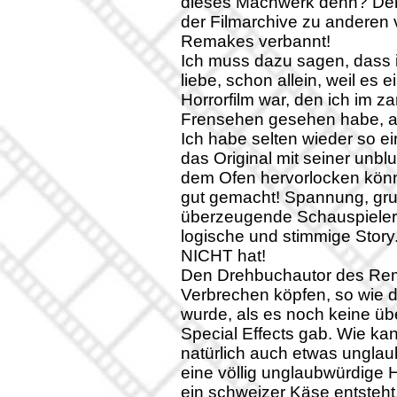
dieses Machwerk denn? Der F
der Filmarchive zu anderen 
Remakes verbannt!
Ich muss dazu sagen, dass i
liebe, schon allein, weil es 
Horrorfilm war, den ich im za
Frensehen gesehen habe, a
Ich habe selten wieder so e
das Original mit seiner unbl
dem Ofen hervorlocken könne
gut gemacht! Spannung, gru
überzeugende Schauspieler u
logische und stimmige Story
NICHT hat!
Den Drehbuchautor des Rema
Verbrechen köpfen, so wie d
wurde, als es noch keine üb
Special Effects gab. Wie k
natürlich auch etwas ungla
eine völlig unglaubwürdige 
ein schweizer Käse entsteht.