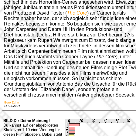
schlechthin des Horrorfilm-Genres angesehen wird. Etwa zum
jährigen Jubiläum trat ein neues Produktionsteam unter Leitu
von Produzent David Foster (
The Core
) an Carpenter als
Rechteinhaber heran, der sich sogleich sehr für die Idee eine
Remakes begeistern konnte. So begaben sich wie zuvor erne
John Carpenter und Debra Hill in den Produktions- und
Drehbuchstab. (Debra Hill verstarb kurz vor Drehbeginn.) Als
Regisseur kam Rupert Wainwright zum Einsatz, der bislang e
für Musikvideos verantwortlich zeichnete, in dessen filmische
Arbeit sich Carpenter beim neuen Film nicht einmischen wollt
Das Drehbuch stammt von Cooper Layne (
The Core
), unter
Mithilfe und Protektion von Carpenter bei dessen neuen Ideen
Und so enthält die Handlung des neuen Films einige Plot-Twi
die nicht nur treuen Fans des alten Films merkwürdig und
unlogisch vorkommen müssen. So ist nicht das schiere
Gründungsjubiläum von Antonio Bay die Ursache für die Rüc
der Untoten der "Elizabeth Dane", sondern profan ein
versehentlich zusammen mit dem Anker gehobener Seesack.
Gero Zahn
15.01.2006
BILD Dir Deine Meinung!
Du kannst auf der abgebildeten
Skala von 1-10 eine Wertung für
diesen Film abgeben. Dabei steht