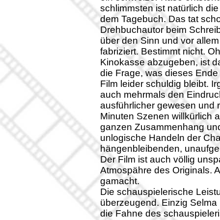
schlimmsten ist natürlich d
dem Tagebuch. Das tat scho
Drehbuchautor beim Schreib
über den Sinn und vor alle
fabriziert. Bestimmt nicht. 
Kinokasse abzugeben, ist das
die Frage, was dieses Ende 
Film leider schuldig bleibt.
auch mehrmals den Eindruck
ausführlicher gewesen und m
Minuten Szenen willkürlich 
ganzen Zusammenhang und d
unlogische Handeln der Char
hängenbleibenden, unaufgel
Der Film ist auch völlig uns
Atmospähre des Originals. A
gamacht.
Die schauspielerische Leistu
überzeugend. Einzig Selma Bl
die Fahne des schauspieler