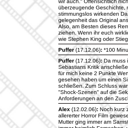
wir auch." Offensichtlich ni
überzeugende Geschichte, ni
stimmungslos wirkenden Dars
gelegenheit das Original an
Also, am Besten dieses Rem
ziehen. Wenn ihr euch wirklich
wie Stephen King oder Stie
Puffer
(17.12.06)
:
*100 Minu
Puffer
(17.12.06)
:
Da muss ic
Sebastians Kritik anschlie
für mich keine 2 Punkte We
gesehen haben um einen Si
schließen. Zum Schluss war e
"Shock-Szenen" auf die Se
Anforderungen an den Zuscha
Alex
(12.02.06)
:
Noch kurz z
allererter Horror Film gewes
Mutter ging immer am Sams