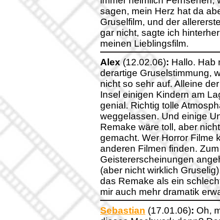
immer heimlich Fernsehen, wa
sagen, mein Herz hat da aber
Gruselfilm, und der allerers
gar nicht, sagte ich hinterhe
meinen Lieblingsfilm.
Alex
(12.02.06)
:
Hallo. Hab 
derartige Gruselstimmung, wie
nicht so sehr auf. Alleine de
Insel einigen Kindern am Lag
genial. Richtig tolle Atmosp
weggelassen. Und einige Un
Remake wäre toll, aber nicht 
gemacht. Wer Horror Filme k
anderen Filmen finden. Zum
Geistererscheinungen angeht
(aber nicht wirklich Gruselig
das Remake als ein schlech
mir auch mehr dramatik erwar
Sebastian
(17.01.06)
:
Oh, me