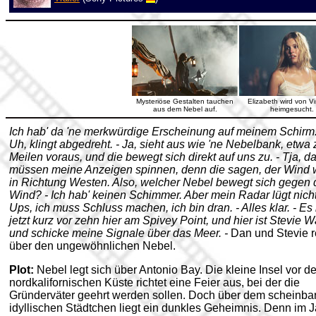
Mysteriöse Gestalten tauchen
Elizabeth wird von V
aus dem Nebel auf.
heimgesucht.
Ich hab' da 'ne merkwürdige Erscheinung auf meinem Schirm.
Uh, klingt abgedreht. - Ja, sieht aus wie 'ne Nebelbank, etwa
Meilen voraus, und die bewegt sich direkt auf uns zu. - Tja, d
müssen meine Anzeigen spinnen, denn die sagen, der Wind 
in Richtung Westen. Also, welcher Nebel bewegt sich gegen
Wind? - Ich hab' keinen Schimmer. Aber mein Radar lügt nicht
Ups, ich muss Schluss machen, ich bin dran. - Alles klar. - Es 
jetzt kurz vor zehn hier am Spivey Point, und hier ist Stevie 
und schicke meine Signale über das Meer. -
Dan und Stevie 
über den ungewöhnlichen Nebel.
Plot:
Nebel legt sich über Antonio Bay. Die kleine Insel vor de
nordkalifornischen Küste richtet eine Feier aus, bei der die
Gründerväter geehrt werden sollen. Doch über dem scheinba
idyllischen Städtchen liegt ein dunkles Geheimnis. Denn im J