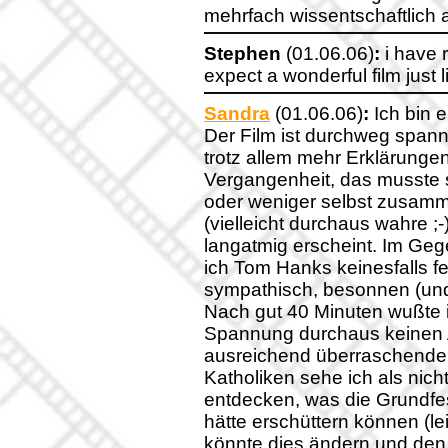
mehrfach wissentschaftlich a
Stephen
(01.06.06)
:
i have 
expect a wonderful film just 
Sandra
(01.06.06)
:
Ich bin 
Der Film ist durchweg spann
trotz allem mehr Erklärunge
Vergangenheit, das musste 
oder weniger selbst zusamme
(vielleicht durchaus wahre ;
langatmig erscheint. Im Gege
ich Tom Hanks keinesfalls fe
sympathisch, besonnen (und 
Nach gut 40 Minuten wußte i
Spannung durchaus keinen 
ausreichend überraschende
Katholiken sehe ich als nicht
entdecken, was die Grundfes
hätte erschüttern können (le
könnte dies ändern und den