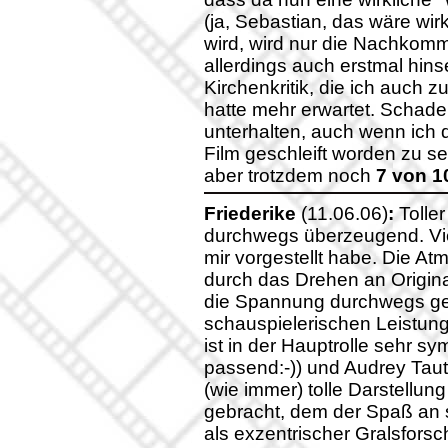
(ja, Sebastian, das wäre wi
wird, wird nur die Nachkomm
allerdings auch erstmal hin
Kirchenkritik, die ich auch z
hatte mehr erwartet. Schade
unterhalten, auch wenn ich 
Film geschleift worden zu se
aber trotzdem noch
7 von 1
Friederike
(11.06.06)
:
Tolle
durchwegs überzeugend. Vi
mir vorgestellt habe. Die At
durch das Drehen an Origina
die Spannung durchwegs geh
schauspielerischen Leistun
ist in der Hauptrolle sehr s
passend:-)) und Audrey Tau
(wie immer) tolle Darstellung
gebracht, dem der Spaß an 
als exzentrischer Gralsfors