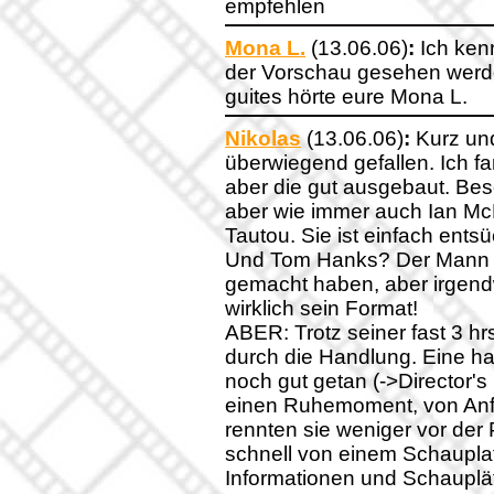
empfehlen
Mona L.
(13.06.06)
:
Ich kenn
der Vorschau gesehen werde
guites hörte eure Mona L.
Nikolas
(13.06.06)
:
Kurz und
überwiegend gefallen. Ich f
aber die gut ausgebaut. Be
aber wie immer auch Ian McK
Tautou. Sie ist einfach ent
Und Tom Hanks? Der Mann m
gemacht haben, aber irgendw
wirklich sein Format!
ABER: Trotz seiner fast 3 hr
durch die Handlung. Eine hal
noch gut getan (->Director's
einen Ruhemoment, von Anfan
rennten sie weniger vor der 
schnell von einem Schauplat
Informationen und Schauplät