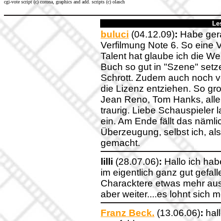
cgi-vote script (c) corona, graphics and add. scripts (c) olasch
Le
buluci
(04.12.09)
:
Habe gera
Verfilmung Note 6. So eine
Talent hat glaube ich die W
Buch so gut in "Szene" setz
Schrott. Zudem auch noch v
die Lizenz entziehen. So gr
Jean Reno, Tom Hanks, alle
traurig. Liebe Schauspieler 
ein. Am Ende fällt das nämli
Überzeugung, selbst ich, als
gemacht.
lilli
(28.07.06)
:
Hallo ich hab
im eigentlich ganz gut gefal
Characktere etwas mehr ausb
aber weiter....es lohnt sich
Franz Beck.
(13.06.06)
:
hall