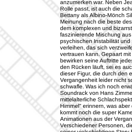
anzumerken war. Neben Jean
Rolle passt, ist auch die sc
Bettany als Albino-Mönch Si
Meinung nach die beste des 
dem komplexen und bizarrst
faszinierende Mischung aus d
psychischen Instabilität und
verleihen, das sich verzwei
vertrauen kann. Gepaart mi
bewirken seine Auftritte je
den Rücken läuft, sei es au
dieser Figur, die durch den 
Vergangenheit leider nicht 
schwafle. Was ich noch erw
Soundrack von Hans Zimmer
mittelalterliche Schlachspek
Himmel" erinnern, was aber d
kommt noch die super Kame
Animationen aus der Vergan
Verschiedener Personen, di
seiner vielschichtigen Sto