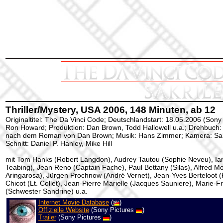
Thriller/Mystery, USA 2006, 148 Minuten, ab 12
Originaltitel: The Da Vinci Code; Deutschlandstart: 18.05.2006 (Sony 
Ron Howard; Produktion: Dan Brown, Todd Hallowell u.a.; Drehbuch
nach dem Roman von Dan Brown; Musik: Hans Zimmer; Kamera: Salv
Schnitt: Daniel P. Hanley, Mike Hill
mit Tom Hanks (Robert Langdon), Audrey Tautou (Sophie Neveu), Ian
Teabing), Jean Reno (Captain Fache), Paul Bettany (Silas), Alfred Mo
Aringarosa), Jürgen Prochnow (André Vernet), Jean-Yves Berteloot 
Chicot (Lt. Collet), Jean-Pierre Marielle (Jacques Sauniere), Marie-F
(Schwester Sandrine) u.a.
Internet Movie Database
(
)
Offizielle Website
(Sony Pictures
)
Trailer
(Sony Pictures
)