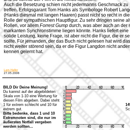
Auch die Besetzung schien nicht jedermanns Geschmack zu
treffen. Erfolgsgarant Tom Hanks als Symbologe Robert Lan
(Hanks diesmal mit langen Haaren) passt nicht so recht in die
Rolle der sympathischen Hauptfigur. Zu sehr dringen seine al
Rollen, vor allem
Forrest Gump
durch, was aber auch an der 
markanten Synchronstimme liegen könnte. Hanks liefert eine
solide Leistung, keine Frage, ist aber nicht die Figur, die er se
sollte. Für jemanden, der das Buch nicht gelesen hat wird da
nicht weiter störend sein, da er die Figur Langdon nicht ander
kennen gelernt hat.
Lars Haller
27.05.2006
BILD Dir Deine Meinung!
Du kannst auf der abgebildeten
Skala von 1-10 eine Wertung für
diesen Film abgeben. Dabei steht
1 für extrem schlecht und 10 für
14
extrem gut.
Sc
Bitte bedenke, dass 1 und 10
Extremnoten sind, die nur im
äußersten Notfall vergeben
werden sollten...