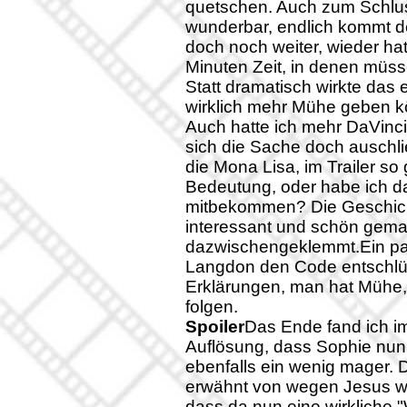
quetschen. Auch zum Schlus
wunderbar, endlich kommt de
doch noch weiter, wieder ha
Minuten Zeit, in denen müssen
Statt dramatisch wirkte das 
wirklich mehr Mühe geben 
Auch hatte ich mehr DaVinci 
sich die Sache doch auschli
die Mona Lisa, im Trailer so
Bedeutung, oder habe ich da
mitbekommen? Die Geschicht
interessant und schön gemach
dazwischengeklemmt.Ein pa
Langdon den Code entschlüs
Erklärungen, man hat Mühe, 
folgen.
Spoiler
Das Ende fand ich im 
Auflösung, dass Sophie nun 
ebenfalls ein wenig mager.
erwähnt von wegen Jesus war 
dass da nun eine wirkliche "W