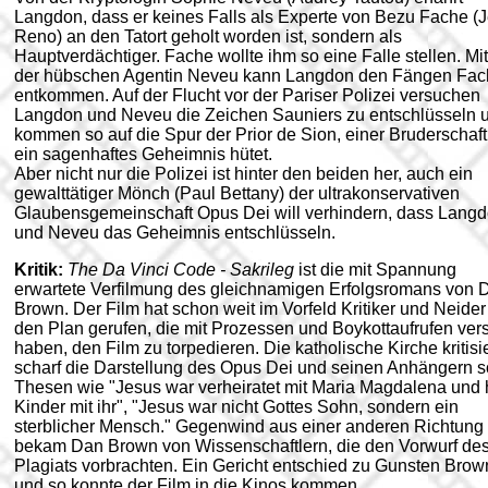
Langdon, dass er keines Falls als Experte von Bezu Fache (
Reno) an den Tatort geholt worden ist, sondern als
Hauptverdächtiger. Fache wollte ihm so eine Falle stellen. Mit
der hübschen Agentin Neveu kann Langdon den Fängen Fac
entkommen. Auf der Flucht vor der Pariser Polizei versuchen
Langdon und Neveu die Zeichen Sauniers zu entschlüsseln 
kommen so auf die Spur der Prior de Sion, einer Bruderschaft
ein sagenhaftes Geheimnis hütet.
Aber nicht nur die Polizei ist hinter den beiden her, auch ein
gewalttätiger Mönch (Paul Bettany) der ultrakonservativen
Glaubensgemeinschaft Opus Dei will verhindern, dass Lang
und Neveu das Geheimnis entschlüsseln.
Kritik:
The Da Vinci Code - Sakrileg
ist die mit Spannung
erwartete Verfilmung des gleichnamigen Erfolgsromans von 
Brown. Der Film hat schon weit im Vorfeld Kritiker und Neider
den Plan gerufen, die mit Prozessen und Boykottaufrufen ver
haben, den Film zu torpedieren. Die katholische Kirche kritisie
scharf die Darstellung des Opus Dei und seinen Anhängern 
Thesen wie "Jesus war verheiratet mit Maria Magdalena und 
Kinder mit ihr", "Jesus war nicht Gottes Sohn, sondern ein
sterblicher Mensch." Gegenwind aus einer anderen Richtung
bekam Dan Brown von Wissenschaftlern, die den Vorwurf de
Plagiats vorbrachten. Ein Gericht entschied zu Gunsten Brow
und so konnte der Film in die Kinos kommen.