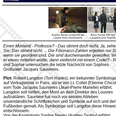
Sophie Neveu entdeckt die
Bézu Fache trifft auf
Leiche ihres Großvaters.
Langdon und Sophie
Einen Moment! - Professor? - Das stimmt doch nicht. Ja, seh
Sie: Das stimmt nicht. ... Die Fibonacci-Zahlen ergeben nur S
wenn sie geordnet sind. Die sind durcheinander geworfen. 
er etwas mitteilen wollte, dann vielleicht mit einem Code!? -
R
und Sophie untersuchen die letzte Nachricht von Sophies
Großvater Jacques Saunieres.
Plot:
Robert Langdon (Tom Hanks), ein bekannter Symbologe,
auf Vortragsreise in Paris, als er von Lt. Collet (Etienne Chicot
vom Tode Jacques Saunieres (Jean-Pierre Marielle) erfährt.
Langdon soll helfen, den Mord an dem Direktor des Louvres
aufzuklären. Sauniere hat noch vor seinem Ableben
unverständliche Schriftzeichen und Symbole auf sich und de
Fußboden gemalt. Als Symbologe soll Langdon diese Hinwe
entschlüsseln.
Von der Kryptologin Sophie Neveu (Audrey Tautou) erfährt