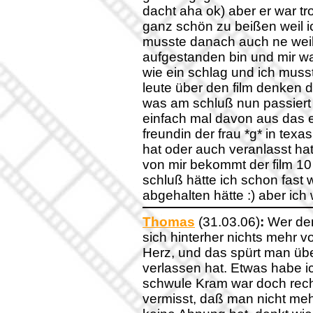
dacht aha ok) aber er war tr
ganz schön zu beißen weil ic
musste danach auch ne weil
aufgestanden bin und mir w
wie ein schlag und ich mus
leute über den film denken d
was am schluß nun passiert
einfach mal davon aus das 
freundin der frau *g* in texa
hat oder auch veranlasst hat.
von mir bekommt der film 1
schluß hätte ich schon fast
abgehalten hätte :) aber ich
Thomas
(31.03.06)
:
Wer den
sich hinterher nichts mehr vo
Herz, und das spürt man üb
verlassen hat. Etwas habe ic
schwule Kram war doch recht
vermisst, daß man nicht meh