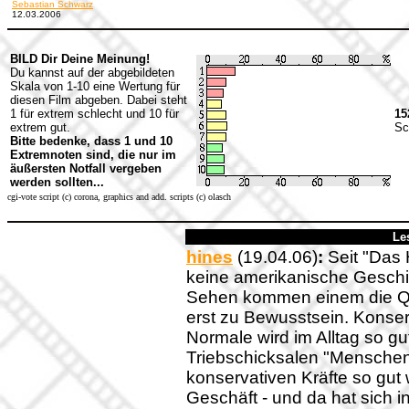
Sebastian Schwarz
12.03.2006
BILD Dir Deine Meinung!
Du kannst auf der abgebildeten
Skala von 1-10 eine Wertung für
diesen Film abgeben. Dabei steht
1 für extrem schlecht und 10 für
15
extrem gut.
Sc
Bitte bedenke, dass 1 und 10
Extremnoten sind, die nur im
äußersten Notfall vergeben
werden sollten...
cgi-vote script (c) corona, graphics and add. scripts (c) olasch
Le
hines
(19.04.06)
:
Seit "Das 
keine amerikanische Geschi
Sehen kommen einem die Qu
erst zu Bewusstsein. Konser
Normale wird im Alltag so gut
Triebschicksalen "Menschen"
konservativen Kräfte so gut 
Geschäft - und da hat sich 