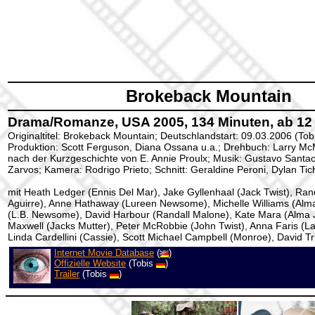
Brokeback Mountain
Drama/Romanze, USA 2005, 134 Minuten, ab 12
Originaltitel: Brokeback Mountain; Deutschlandstart: 09.03.2006 (Tob
Produktion: Scott Ferguson, Diana Ossana u.a.; Drehbuch: Larry Mc
nach der Kurzgeschichte von E. Annie Proulx; Musik: Gustavo Santao
Zarvos; Kamera: Rodrigo Prieto; Schnitt: Geraldine Peroni, Dylan Ti
mit Heath Ledger (Ennis Del Mar), Jake Gyllenhaal (Jack Twist), Ra
Aguirre), Anne Hathaway (Lureen Newsome), Michelle Williams (Alm
(L.B. Newsome), David Harbour (Randall Malone), Kate Mara (Alma Jr
Maxwell (Jacks Mutter), Peter McRobbie (John Twist), Anna Faris (
Linda Cardellini (Cassie), Scott Michael Campbell (Monroe), David T
Internet Movie Database
(
)
Offizielle Website
(Tobis
)
Trailer
(Tobis
)