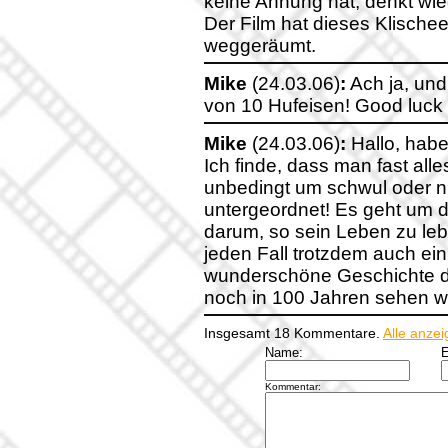
keine Ahnung hat, denkt wie
Der Film hat dieses Klischee
weggeräumt.
Mike
(24.03.06)
:
Ach ja, und 
von 10 Hufeisen! Good luck a
Mike
(24.03.06)
:
Hallo, hab
Ich finde, dass man fast alle
unbedingt um schwul oder nic
untergeordnet! Es geht um
darum, so sein Leben zu lebe
jeden Fall trotzdem auch ein
wunderschöne Geschichte d
noch in 100 Jahren sehen wi
Insgesamt 18 Kommentare.
Alle anze
Name:
E
Kommentar: