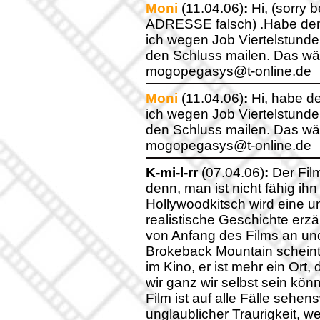
Moni
(11.04.06)
:
Hi, (sorry 
ADRESSE falsch) .Habe den
ich wegen Job Viertelstunde
den Schluss mailen. Das w
mogopegasys@t-online.de
Moni
(11.04.06)
:
Hi, habe d
ich wegen Job Viertelstunde
den Schluss mailen. Das w
mogopegasys@t-online.de
K-mi-l-rr
(07.04.06)
:
Der Film
denn, man ist nicht fähig ih
Hollywoodkitsch wird eine 
realistische Geschichte erzä
von Anfang des Films an un
Brokeback Mountain scheint m
im Kino, er ist mehr ein Ort,
wir ganz wir selbst sein kö
Film ist auf alle Fälle sehe
unglaublicher Traurigkeit, w