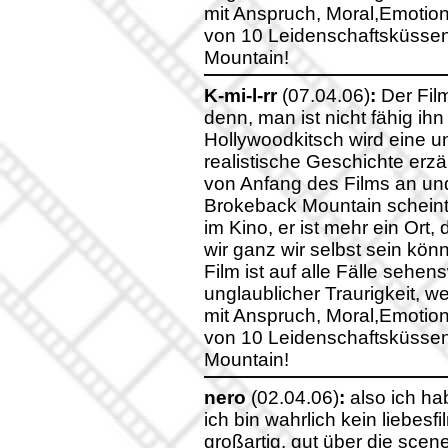
mit Anspruch, Moral,Emotion
von 10 Leidenschaftsküsse
Mountain!
K-mi-l-rr
(07.04.06)
:
Der Film
denn, man ist nicht fähig ih
Hollywoodkitsch wird eine 
realistische Geschichte erzä
von Anfang des Films an un
Brokeback Mountain scheint m
im Kino, er ist mehr ein Ort,
wir ganz wir selbst sein kö
Film ist auf alle Fälle sehe
unglaublicher Traurigkeit, w
mit Anspruch, Moral,Emotion
von 10 Leidenschaftsküsse
Mountain!
nero
(02.04.06)
:
also ich ha
ich bin wahrlich kein liebesf
großartig. gut über die scene