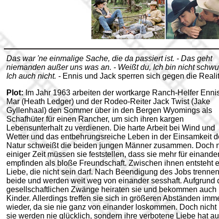
Das war 'ne einmalige Sache, die da passiert ist. - Das geht
niemanden außer uns was an. - Weißt du, Ich bin nicht schwul
Ich auch nicht. -
Ennis und Jack sperren sich gegen die Realit
Plot:
Im Jahr 1963 arbeiten der wortkarge Ranch-Helfer Enni
Mar (Heath Ledger) und der Rodeo-Reiter Jack Twist (Jake
Gyllenhaal) den Sommer über in den Bergen Wyomings als
Schafhüter für einen Rancher, um sich ihren kargen
Lebensunterhalt zu verdienen. Die harte Arbeit bei Wind und
Wetter und das entbehrungsreiche Leben in der Einsamkeit d
Natur schweißt die beiden jungen Männer zusammen. Doch 
einiger Zeit müssen sie feststellen, dass sie mehr für einande
empfinden als bloße Freundschaft. Zwischen ihnen entsteht 
Liebe, die nicht sein darf. Nach Beendigung des Jobs trennen
beide und werden weit weg von einander sesshaft. Aufgrund 
gesellschaftlichen Zwänge heiraten sie und bekommen auch
Kinder. Allerdings treffen sie sich in größeren Abständen imm
wieder, da sie nie ganz von einander loskommen. Doch nicht 
sie werden nie glücklich, sondern ihre verbotene Liebe hat a