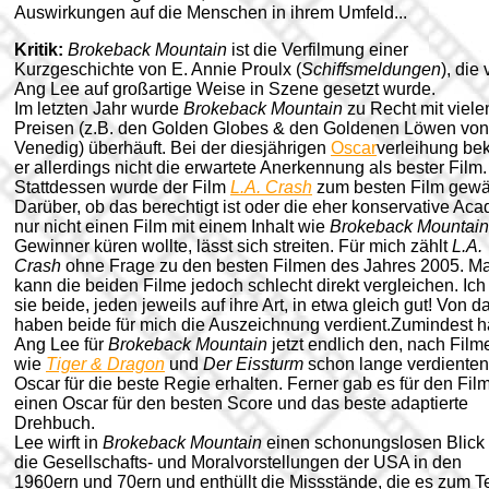
Auswirkungen auf die Menschen in ihrem Umfeld...
Kritik:
Brokeback Mountain
ist die Verfilmung einer
Kurzgeschichte von E. Annie Proulx (
Schiffsmeldungen
), die
Ang Lee auf großartige Weise in Szene gesetzt wurde.
Im letzten Jahr wurde
Brokeback Mountain
zu Recht mit viele
Preisen (z.B. den Golden Globes & den Goldenen Löwen von
Venedig) überhäuft. Bei der diesjährigen
Oscar
verleihung b
er allerdings nicht die erwartete Anerkennung als bester Film.
Stattdessen wurde der Film
L.A. Crash
zum besten Film gewäh
Darüber, ob das berechtigt ist oder die eher konservative Ac
nur nicht einen Film mit einem Inhalt wie
Brokeback Mountain
Gewinner küren wollte, lässt sich streiten. Für mich zählt
L.A.
Crash
ohne Frage zu den besten Filmen des Jahres 2005. M
kann die beiden Filme jedoch schlecht direkt vergleichen. Ich
sie beide, jeden jeweils auf ihre Art, in etwa gleich gut! Von d
haben beide für mich die Auszeichnung verdient.
Zumindest h
Ang Lee für
Brokeback Mountain
jetzt endlich den, nach Film
wie
Tiger & Dragon
und
Der Eissturm
schon lange verdienten
Oscar für die beste Regie erhalten. Ferner gab es für den Film
einen Oscar für den besten Score und das beste adaptierte
Drehbuch.
Lee wirft in
Brokeback Mountain
einen schonungslosen Blick 
die Gesellschafts- und Moralvorstellungen der USA in den
1960ern und 70ern und enthüllt die Missstände, die es zum Te