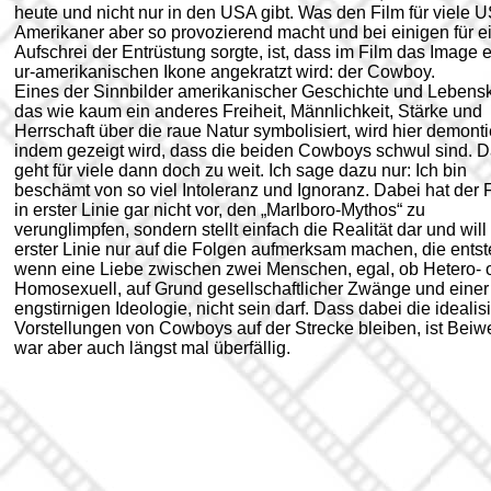
heute und nicht nur in den USA gibt. Was den Film für viele U
Amerikaner aber so provozierend macht und bei einigen für e
Aufschrei der Entrüstung sorgte, ist, dass im Film das Image e
ur-amerikanischen Ikone angekratzt wird: der Cowboy.
Eines der Sinnbilder amerikanischer Geschichte und Lebensk
das wie kaum ein anderes Freiheit, Männlichkeit, Stärke und
Herrschaft über die raue Natur symbolisiert, wird hier demontie
indem gezeigt wird, dass die beiden Cowboys schwul sind. 
geht für viele dann doch zu weit. Ich sage dazu nur: Ich bin
beschämt von so viel Intoleranz und Ignoranz. Dabei hat der 
in erster Linie gar nicht vor, den „Marlboro-Mythos“ zu
verunglimpfen, sondern stellt einfach die Realität dar und will 
erster Linie nur auf die Folgen aufmerksam machen, die ents
wenn eine Liebe zwischen zwei Menschen, egal, ob Hetero- 
Homosexuell, auf Grund gesellschaftlicher Zwänge und einer
engstirnigen Ideologie, nicht sein darf. Dass dabei die idealis
Vorstellungen von Cowboys auf der Strecke bleiben, ist Beiw
war aber auch längst mal überfällig.