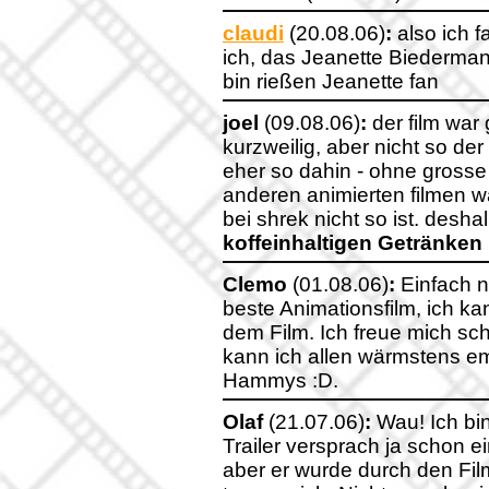
claudi
(20.08.06)
:
also ich f
ich, das Jeanette Biederma
bin rießen Jeanette fan
joel
(09.08.06)
:
der film war
kurzweilig, aber nicht so de
eher so dahin - ohne gross
anderen animierten filmen w
bei shrek nicht so ist. desha
koffeinhaltigen Getränken
Clemo
(01.08.06)
:
Einfach n
beste Animationsfilm, ich ka
dem Film. Ich freue mich sc
kann ich allen wärmstens em
Hammys :D.
Olaf
(21.07.06)
:
Wau! Ich bi
Trailer versprach ja schon e
aber er wurde durch den Fil