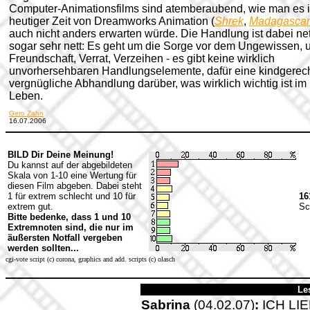
Computer-Animationsfilms sind atemberaubend, wie man es 
heutiger Zeit von Dreamworks Animation (
Shrek
,
Madagascar
auch nicht anders erwarten würde. Die Handlung ist dabei net
sogar sehr nett: Es geht um die Sorge vor dem Ungewissen, 
Freundschaft, Verrat, Verzeihen - es gibt keine wirklich
unvorhersehbaren Handlungselemente, dafür eine kindgerech
vergnügliche Abhandlung darüber, was wirklich wichtig ist im
Leben.
Gero Zahn
16.07.2006
BILD Dir Deine Meinung!
Du kannst auf der abgebildeten
Skala von 1-10 eine Wertung für
diesen Film abgeben. Dabei steht
1 für extrem schlecht und 10 für
16
extrem gut.
Sc
Bitte bedenke, dass 1 und 10
Extremnoten sind, die nur im
äußersten Notfall vergeben
werden sollten...
cgi-vote script (c) corona, graphics and add. scripts (c) olasch
Le
Sabrina
(04.02.07)
:
ICH LIE