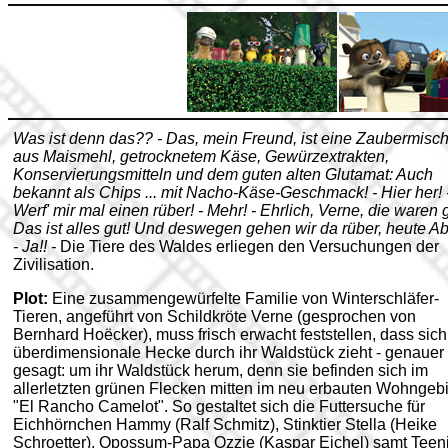
Was ist denn das?? - Das, mein Freund, ist eine Zaubermisc
aus Maismehl, getrocknetem Käse, Gewürzextrakten,
Konservierungsmitteln und dem guten alten Glutamat: Auch
bekannt als Chips ... mit Nacho-Käse-Geschmack! - Hier her! 
Werf' mir mal einen rüber! - Mehr! - Ehrlich, Verne, die waren g
Das ist alles gut! Und deswegen gehen wir da rüber, heute A
- Ja!! -
Die Tiere des Waldes erliegen den Versuchungen der
Zivilisation.
Plot:
Eine zusammengewürfelte Familie von Winterschläfer-
Tieren, angeführt von Schildkröte Verne (gesprochen von
Bernhard Hoëcker), muss frisch erwacht feststellen, dass sich
überdimensionale Hecke durch ihr Waldstück zieht - genauer
gesagt: um ihr Waldstück herum, denn sie befinden sich im
allerletzten grünen Flecken mitten im neu erbauten Wohngebi
"El Rancho Camelot". So gestaltet sich die Futtersuche für
Eichhörnchen Hammy (Ralf Schmitz), Stinktier Stella (Heike
Schroetter), Opossum-Papa Ozzie (Kaspar Eichel) samt Teen