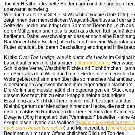
Tochter Heather (Jeanette Biedermann) und die anderen Tier
unerwartet schwierig.
Wie durch Zufall zur Stelle ist Waschbär Richie (Götz Otto): E
zeigt ihnen den menschlichen Wegwerf-Überfluss auf der an
Seite der Hecke und bringt den Sammler-Tieren bei, sich aus
deren Mülltonnen und notfalls auch aus deren Kühlschränken
bedienen. Dabei verschweigt er, dass er noch eine Rechnung
Bär Vincent (Ben Becker) offen hat und ihm eine Wagenladu
Futter schuldet, bei deren Beschaffung er dringend Hilfe brauc
Kritik:
Over The Hedge
, wie
Ab durch die Hecke
im Original h
basiert auf einem gleichnamigen
(Internet-)Comic
. Hier wage
Schildkröte Verne, Waschbär Richie und Eichhörnchen Ham
den Blick aus dem Wald durch eine Hecke in ein menschlich
Wohngebiet und sinnieren über die so manches Mal amüsant
widersinnigen Angewohnheiten ihrer eigenartigen Nachbarn.
Die Verfilmung musste natürlich notgedrungen ein Stück weg
diesem Konzept, hin zu einer knapp eineinhalbstündigen
Erzählung aus Sicht der Tiere, immer noch bezogen auf das
Kleinbürgertum der Menschen hinter der Hecke, die nach den
ersten maßlosen Raubzügen der Tiere eilends den Kammerj
Dwayne (Jörg Hengstler), den "Verminator" bestellen - eine Ar
skrupellosen Hybrid aus Wallace (
Wallace & Gromit auf der 
nach dem Riesenkaninchen
) und Mr. Incredible (
The Incredib
Beginnen wir mit dem Offensichtlichen: Bild und Ton des