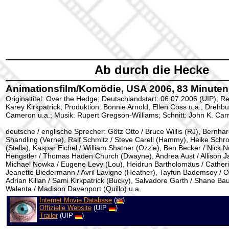
Ab durch die Hecke
Animationsfilm/Komödie, USA 2006, 83 Minuten,
Originaltitel: Over the Hedge; Deutschlandstart: 06.07.2006 (UIP); R
Karey Kirkpatrick; Produktion: Bonnie Arnold, Ellen Coss u.a.; Drehb
Cameron u.a.; Musik: Rupert Gregson-Williams; Schnitt: John K. Car
deutsche / englische Sprecher: Götz Otto / Bruce Willis (RJ), Bernha
Shandling (Verne), Ralf Schmitz / Steve Carell (Hammy), Heike Schr
(Stella), Kaspar Eichel / William Shatner (Ozzie), Ben Becker / Nick N
Hengstler / Thomas Haden Church (Dwayne), Andrea Aust / Allison J
Michael Nowka / Eugene Levy (Lou), Heidrun Bartholomäus / Cather
Jeanette Biedermann / Avril Lavigne (Heather), Tayfun Bademsoy / Omi
Adrian Kilian / Sami Kirkpatrick (Bucky), Salvadore Garth / Shane B
Walenta / Madison Davenport (Quillo) u.a.
Internet Movie Database
(
)
Offizielle Website
(UIP
)
Trailer
(UIP
)