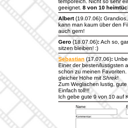
temporeich. Nicht so sehr ei
geeignet.
8 von 10 heimtü
Albert
(19.07.06)
:
Grandios,
kann man kaum über den Fil
auch gern!
Gero
(18.07.06)
:
Ach so, ga
sitzen bleiben! :)
Sebastian
(17.07.06)
:
Unbed
Einer der besten/lustigsten an
schon zu meinen Favoriten.
gleicher Höhe mit
Shrek
!
Zum Weglachen lustig, gute 
Einfach toll!!!
Ich gebe gute 9 von 10 auf K
Name:
E
Kommentar: