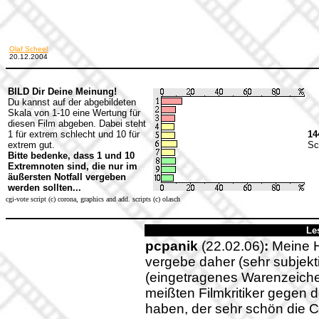
Olaf Scheel
20.12.2004
BILD Dir Deine Meinung!
Du kannst auf der abgebildeten
Skala von 1-10 eine Wertung für
diesen Film abgeben. Dabei steht
1 für extrem schlecht und 10 für
14
extrem gut.
Sc
Bitte bedenke, dass 1 und 10
Extremnoten sind, die nur im
äußersten Notfall vergeben
werden sollten...
cgi-vote script (c) corona, graphics and add. scripts (c) olasch
Le
pcpanik
(22.02.06)
:
Meine H
vergebe daher (sehr subjekt
(eingetragenes Warenzeichen
meißten Filmkritiker gegen d
haben, der sehr schön die 