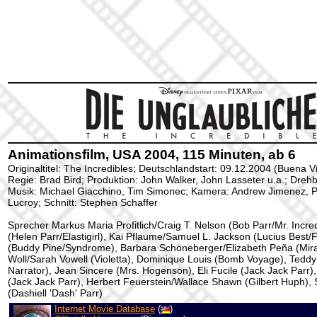
Animationsfilm, USA 2004, 115 Minuten, ab 6
Originaltitel: The Incredibles; Deutschlandstart: 09.12.2004 (Buena Vi
Regie: Brad Bird; Produktion: John Walker, John Lasseter u.a.; Drehb
Musik: Michael Giacchino, Tim Simonec; Kamera: Andrew Jimenez, Pa
Lucroy; Schnitt: Stephen Schaffer
Sprecher Markus Maria Profitlich/Craig T. Nelson (Bob Parr/Mr. Incred
(Helen Parr/Elastigirl), Kai Pflaume/Samuel L. Jackson (Lucius Best
(Buddy Pine/Syndrome), Barbara Schöneberger/Elizabeth Peña (Mirag
Woll/Sarah Vowell (Violetta), Dominique Louis (Bomb Voyage), Tedd
Narrator), Jean Sincere (Mrs. Hogenson), Eli Fucile (Jack Jack Parr
(Jack Jack Parr), Herbert Feuerstein/Wallace Shawn (Gilbert Huph),
(Dashiell 'Dash' Parr)
Internet Movie Database
(
)