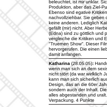
beleuchtet, ist mir unklar. S
Produktion, aber das Ziel-P
Ebenso sind egative Kritiken
nachvollziehbar. Sie geben 
keine anderen. Lediglich Ka
gefällt (mir) nicht. Aber Her
(Edna) sind zu göttlich und 
vergleiche die Kritiken und 
"Truemen Show". Dieser Fil
hervorgerufen. Die einen lie
damit anfangen.
Katharina
(28.05.05)
:
Handwe
wenn man sich an dem sexis
nicht stört (da war wirlklic
kann man sich sicherlich auc
Design, das an die 60er Jah
sondern auch der Inhalt. Die 
alles abgestanden und uralt. 
Verpackung. 4 Punkte