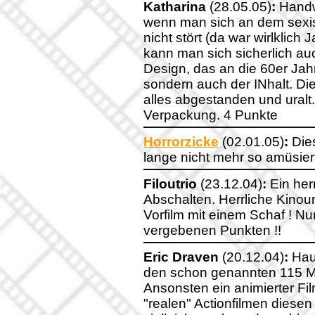
Katharina
(28.05.05)
:
Handwe
wenn man sich an dem sexis
nicht stört (da war wirlklic
kann man sich sicherlich auc
Design, das an die 60er Jah
sondern auch der INhalt. Die
alles abgestanden und uralt. 
Verpackung. 4 Punkte
Horrorzicke
(02.01.05)
:
Dies
lange nicht mehr so amüsier
Filoutrio
(23.12.04)
:
Ein her
Abschalten. Herrliche Kinoun
Vorfilm mit einem Schaf ! N
vergebenen Punkten !!
Eric Draven
(20.12.04)
:
Haup
den schon genannten 115 M
Ansonsten ein animierter Fi
"realen" Actionfilmen diesen