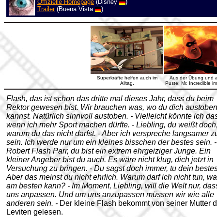
Offizielle Homepage
(Disney
)
Trailer
(Buena Vista
)
Superkräfte helfen auch im
Aus der Übung und a
Alltag.
Puste: Mr. Incredible im
Flash, das ist schon das dritte mal dieses Jahr, dass du beim
Rektor gewesen bist. Wir brauchen was, wo du dich austobe
kannst. Natürlich sinnvoll austoben. - Vielleicht könnte ich da
wenn ich mehr Sport machen dürfte. - Liebling, du weißt doch
warum du das nicht darfst. - Aber ich verspreche langsamer z
sein. Ich werde nur um ein kleines bisschen der bestes sein. -
Robert Flash Parr, du bist ein extrem ehrgeiziger Junge. Ein
kleiner Angeber bist du auch. Es wäre nicht klug, dich jetzt in
Versuchung zu bringen. - Du sagst doch immer, tu dein bestes
Aber das meinst du nicht ehrlich. Warum darf ich nicht tun, wa
am besten kann? - Im Moment, Liebling, will die Welt nur, das
uns anpassen. Und um uns anzupassen müssen wir wie alle
anderen sein. -
Der kleine Flash bekommt von seiner Mutter d
Leviten gelesen.