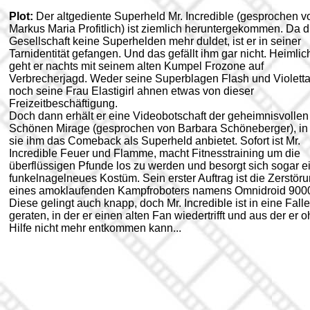
Plot:
Der altgediente Superheld Mr. Incredible (gesprochen v
Markus Maria Profitlich) ist ziemlich heruntergekommen. Da d
Gesellschaft keine Superhelden mehr duldet, ist er in seiner
Tarnidentität gefangen. Und das gefällt ihm gar nicht. Heimlic
geht er nachts mit seinem alten Kumpel Frozone auf
Verbrecherjagd. Weder seine Superblagen Flash und Violett
noch seine Frau Elastigirl ahnen etwas von dieser
Freizeitbeschäftigung.
Doch dann erhält er eine Videobotschaft der geheimnisvollen
Schönen Mirage (gesprochen von Barbara Schöneberger), in
sie ihm das Comeback als Superheld anbietet. Sofort ist Mr.
Incredible Feuer und Flamme, macht Fitnesstraining um die
überflüssigen Pfunde los zu werden und besorgt sich sogar e
funkelnagelneues Kostüm. Sein erster Auftrag ist die Zerstör
eines amoklaufenden Kampfroboters namens Omnidroid 900
Diese gelingt auch knapp, doch Mr. Incredible ist in eine Falle
geraten, in der er einen alten Fan wiedertrifft und aus der er 
Hilfe nicht mehr entkommen kann...