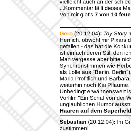
vielleicht auch an der schle
...Kommentar fällt dieses Ma
Von mir gibt's
7 von 10 feu
Gero
(20.12.04)
:
Toy Story
m
Herrlich, obwohl mir Pixars d
gefallen - das hat die Konku
ist einfach deren Stil, den ic
Man vergesse aber bitte nic
Synchronstimmen wie Herbert
als Lolle aus "Berlin, Berlin
Maria Profitlich und Barbar
weiterhin noch Kai Pflaume.
Unbedingt erwähnenswert is
Vorfilm "Ein Schaf von der W
unglaublichen Humor ausstr
Haaren auf dem Superhel
Sebastian
(20.12.04)
:
Im Gru
zustimmen!