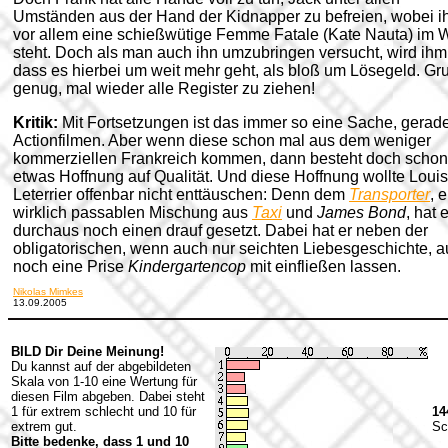
Umständen aus der Hand der Kidnapper zu befreien, wobei 
vor allem eine schießwütige Femme Fatale (Kate Nauta) im
steht. Doch als man auch ihn umzubringen versucht, wird ihm 
dass es hierbei um weit mehr geht, als bloß um Lösegeld. Gr
genug, mal wieder alle Register zu ziehen!
Kritik:
Mit Fortsetzungen ist das immer so eine Sache, gerade
Actionfilmen. Aber wenn diese schon mal aus dem weniger
kommerziellen Frankreich kommen, dann besteht doch schon
etwas Hoffnung auf Qualität. Und diese Hoffnung wollte Louis
Leterrier offenbar nicht enttäuschen: Denn dem
Transporter
, 
wirklich passablen Mischung aus
Taxi
und
James Bond
, hat e
durchaus noch einen drauf gesetzt. Dabei hat er neben der
obligatorischen, wenn auch nur seichten Liebesgeschichte, 
noch eine Prise
Kindergartencop
mit einfließen lassen.
Nikolas Mimkes
13.09.2005
BILD Dir Deine Meinung!
Du kannst auf der abgebildeten
Skala von 1-10 eine Wertung für
diesen Film abgeben. Dabei steht
1 für extrem schlecht und 10 für
14
extrem gut.
Sc
Bitte bedenke, dass 1 und 10