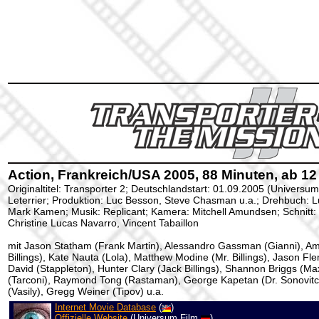
Action, Frankreich/USA 2005, 88 Minuten, ab 12
Originaltitel: Transporter 2; Deutschlandstart: 01.09.2005 (Universum
Leterrier; Produktion: Luc Besson, Steve Chasman u.a.; Drehbuch: 
Mark Kamen; Musik: Replicant; Kamera: Mitchell Amundsen; Schnitt: 
Christine Lucas Navarro, Vincent Tabaillon
mit Jason Statham (Frank Martin), Alessandro Gassman (Gianni), Am
Billings), Kate Nauta (Lola), Matthew Modine (Mr. Billings), Jason Fle
David (Stappleton), Hunter Clary (Jack Billings), Shannon Briggs (Ma
(Tarconi), Raymond Tong (Rastaman), George Kapetan (Dr. Sonovitc
(Vasily), Gregg Weiner (Tipov) u.a.
Internet Movie Database
(
)
Offizielle Website
(Universum Film
)