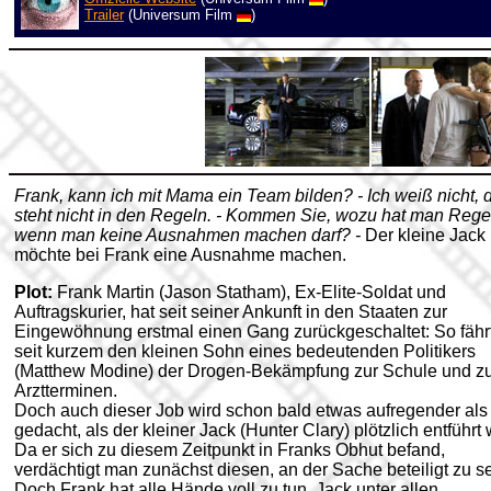
Trailer
(Universum Film
)
Frank, kann ich mit Mama ein Team bilden? - Ich weiß nicht, 
steht nicht in den Regeln. - Kommen Sie, wozu hat man Rege
wenn man keine Ausnahmen machen darf? -
Der kleine Jack
möchte bei Frank eine Ausnahme machen.
Plot:
Frank Martin (Jason Statham), Ex-Elite-Soldat und
Auftragskurier, hat seit seiner Ankunft in den Staaten zur
Eingewöhnung erstmal einen Gang zurückgeschaltet: So fährt
seit kurzem den kleinen Sohn eines bedeutenden Politikers
(Matthew Modine) der Drogen-Bekämpfung zur Schule und z
Arztterminen.
Doch auch dieser Job wird schon bald etwas aufregender als
gedacht, als der kleiner Jack (Hunter Clary) plötzlich entführt 
Da er sich zu diesem Zeitpunkt in Franks Obhut befand,
verdächtigt man zunächst diesen, an der Sache beteiligt zu se
Doch Frank hat alle Hände voll zu tun, Jack unter allen