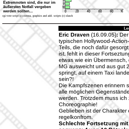
Extremnoten sind, die nur im
äußersten Notfall vergeben
werden sollten...
cgi-vote script (c) corona, graphics and add. scripts (c) olasch
Le
Eric Draven
(16.09.05)
:
Der 
typischen Hollywood-Action
Teils, die noch dafür gesorg
ist, fehlt in dieser Fortseztu
etwas wie ein Übermensch,
MG ausweicht und aus gut 
springt, auf einem Taxi lande
sein?!
Die Kampfszenen erinnern s
alle möglichen Gegenstände
werden. Trotzdem muss ich 
Choreographie!
Geblieben ist der Charakter 
regelkonfrom.
Schlechte Fortsetzung mit