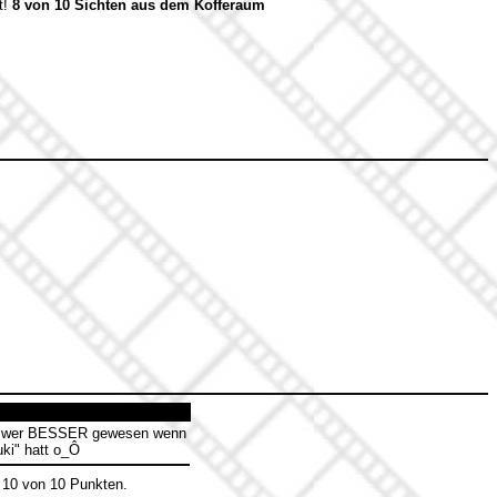
t!
8 von 10 Sichten aus dem Kofferaum
 is, wer BESSER gewesen wenn
uki" hatt o_Ô
 10 von 10 Punkten.