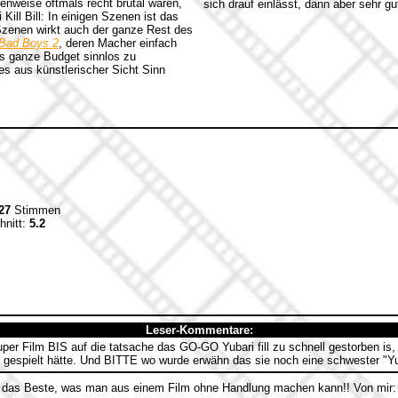
enweise oftmals recht brutal waren,
sich drauf einlässt, dann aber sehr gu
Kill Bill: In einigen Szenen ist das
Szenen wirkt auch der ganze Rest des
Bad Boys 2
, deren Macher einfach
as ganze Budget sinnlos zu
 es aus künstlerischer Sicht Sinn
27
Stimmen
hnitt:
5.2
Leser-Kommentare:
per Film BIS auf die tatsache das GO-GO Yubari fill zu schnell gestorben
it gespielt hätte. Und BITTE wo wurde erwähn das sie noch eine schwester "Y
ist das Beste, was man aus einem Film ohne Handlung machen kann!! Von mir: