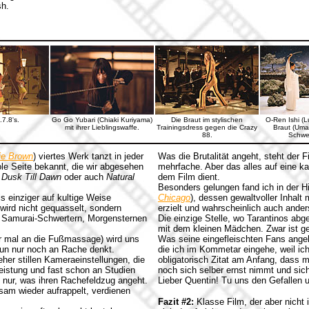
sh.
.7.8's.
Go Go Yubari (Chiaki Kuriyama)
Die Braut im stylischen
O-Ren Ishi (L
mit ihrer Lieblingswaffe.
Trainingsdress gegen die Crazy
Braut (Uma
88.
Schwe
ie Brown
) viertes Werk tanzt in jeder
Was die Brutalität angeht, steht der 
ole Seite bekannt, die wir abgesehen
mehrfache. Aber das alles auf eine ka
Dusk Till Dawn
oder auch
Natural
dem Film dient.
Besonders gelungen fand ich in der Hi
s einziger auf kultige Weise
Chicago
), dessen gewaltvoller Inhalt
 wird nicht gequasselt, sondern
erzielt und wahrscheinlich auch ande
, Samurai-Schwertern, Morgensternen
Die einzige Stelle, wo Tarantinos ab
mit dem kleinen Mädchen. Zwar ist ge
r mal an die Fußmassage) wird uns
Was seine eingefleischten Fans angeh
 nun nur noch an Rache denkt.
die ich im Kommetar eingehe, weil i
eher stillen Kameraeinstellungen, die
obligatorisch Zitat am Anfang, dass ma
Leistung und fast schon an Studien
noch sich selber ernst nimmt und sich 
t nur, was ihren Rachefeldzug angeht.
Lieber Quentin! Tu uns den Gefallen 
sam wieder aufrappelt, verdienen
Fazit #2:
Klasse Film, der aber nicht 