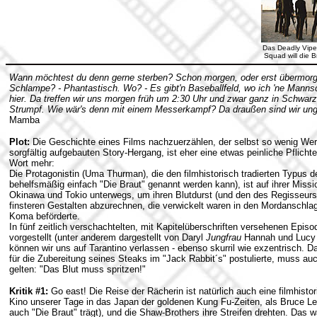
Das Deadly Vipe
Squad will die 
Wann möchtest du denn gerne sterben? Schon morgen, oder erst übermorge
Schlampe? - Phantastisch. Wo? - Es gibt'n Baseballfeld, wo ich 'ne Mannsch
hier. Da treffen wir uns morgen früh um 2:30 Uhr und zwar ganz in Schwar
Strumpf. Wie wär's denn mit einem Messerkampf? Da draußen sind wir ung
Mamba
Plot:
Die Geschichte eines Films nachzuerzählen, der selbst so wenig Wert
sorgfältig aufgebauten Story-Hergang, ist eher eine etwas peinliche Pflichter
Wort mehr:
Die Protagonistin (Uma Thurman), die den filmhistorisch tradierten Typus 
behelfsmäßig einfach "Die Braut" genannt werden kann), ist auf ihrer Missio
Okinawa und Tokio unterwegs, um ihren Blutdurst (und den des Regisseurs?)
finsteren Gestalten abzurechnen, die verwickelt waren in den Mordanschlag, 
Koma beförderte.
In fünf zeitlich verschachtelten, mit Kapitelüberschriften versehenen Epis
vorgestellt (unter anderem dargestellt von Daryl
Jungfrau
Hannah und Luc
können wir uns auf Tarantino verlassen - ebenso skurril wie exzentrisch. D
für die Zubereitung seines Steaks im "Jack Rabbit´s" postulierte, muss 
gelten: "Das Blut muss spritzen!"
Kritik #1:
Go east! Die Reise der Rächerin ist natürlich auch eine filmhis
Kino unserer Tage in das Japan der goldenen Kung Fu-Zeiten, als Bruce Lee
auch "Die Braut" trägt), und die Shaw-Brothers ihre Streifen drehten. Das 