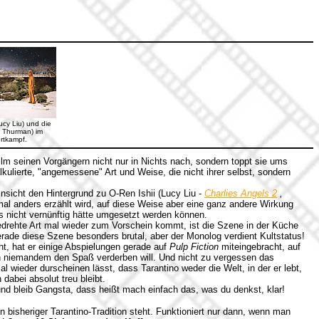
ucy Liu) und die
 Thurman) im
rtkampf.
Film seinen Vorgängern nicht nur in Nichts nach, sondern toppt sie ums
lkulierte, "angemessene" Art und Weise, die nicht ihrer selbst, sondern
nsicht den Hintergrund zu O-Ren Ishii (Lucy Liu -
Charlies Angels 2
,
 mal anders erzählt wird, auf diese Weise aber eine ganz andere Wirkung
rs nicht vernünftig hätte umgesetzt werden können.
gedrehte Art mal wieder zum Vorschein kommt, ist die Szene in der Küche
rade diese Szene besonders brutal, aber der Monolog verdient Kultstatus!
t, hat er einige Abspielungen gerade auf
Pulp Fiction
miteingebracht, auf
ch niemandem den Spaß verderben will. Und nicht zu vergessen das
l wieder durscheinen lässt, dass Tarantino weder die Welt, in der er lebt,
dabei absolut treu bleibt.
und bleib Gangsta, dass heißt mach einfach das, was du denkst, klar!
in bisheriger Tarantino-Tradition steht. Funktioniert nur dann, wenn man