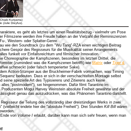
Chiaki Kuriyama)
e (Julie Dreyfus).
araktere, es geht als letztes um einen Realitätsbezug - vielmehr um Pose
er Filmszene werden ihre Freude haben an der Vielzahl der Reminiszenzen
Fu-, Western- oder Splatter-Genre.
genau wie den Soundtrack (zu dem "Wu Tang"-RZA einen wichtigen Beitrag
 sichere Gespür des Regisseurs für die Musikalität seiner Arrangements
les funkelt vor Einfallsreichtum und filmischer Innovation.
die Choreographie der Kampfszenen, besonders im letzten Drittel, die
Vorreiter (zumindest was die Kampfszenen betrifft) wie
Matrix
oder
Tiger &
ffee schmeckt (oder falsch temperierter Sake).
jedem Action-Stümper aus der Bruckheimer-Fabrik vormachen, was Timing
-Sequenz bedeuten. Dass er sich in der verschachtelten Montage selbst
nd seine spezielle Art des Typisierens und Zitierens auch keine
h alles "postmodern"), sei hingenommen. Dafür filmt Tarantino im
Produzenten Mogul Harvey Weinstein absolute Freiheit gewährte und der
r Lässigkeit genau das auszudrücken, was das Phänomen Tarantino darstellt.
egisseur die Teilung des vollständig über dreistündigen Werks in zwei
" (vielleicht endete hier die "absolute Freiheit"). Drei Stunden
Kill Bill
wären
geworden.
m Ende von
Volume I
erlaubt, darüber kann man sich sehr freuen, wenn man
t!