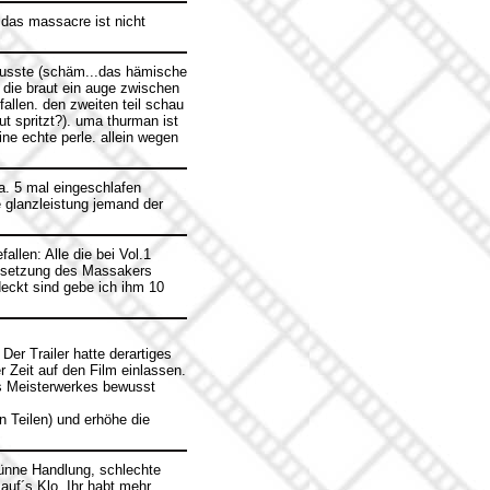
n.das massacre ist nicht
musste (schäm...das hämische
 die braut ein auge zwischen
fallen. den zweiten teil schau
t spritzt?). uma thurman ist
ne echte perle. allein wegen
ca. 5 mal eingeschlafen
e glanzleistung jemand der
allen: Alle die bei Vol.1
ortsetzung des Massakers
eckt sind gebe ich ihm 10
Der Trailer hatte derartiges
 Zeit auf den Film einlassen.
es Meisterwerkes bewusst
n Teilen) und erhöhe die
dünne Handlung, schlechte
auf´s Klo. Ihr habt mehr