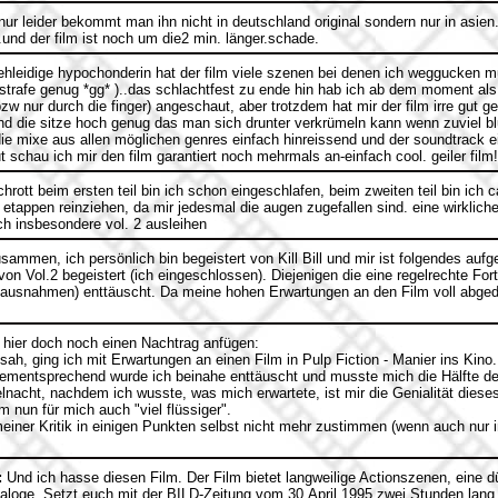
 nur leider bekommt man ihn nicht in deutschland original sondern nur in asie
und der film ist noch um die2 min. länger.schade.
ehleidige hypochonderin hat der film viele szenen bei denen ich weggucken 
strafe genug *gg* )..das schlachtfest zu ende hin hab ich ab dem moment als
bzw nur durch die finger) angeschaut, aber trotzdem hat mir der film irre gut ge
nd die sitze hoch genug das man sich drunter verkrümeln kann wenn zuviel blu
die mixe aus allen möglichen genres einfach hinreissend und der soundtrack ei
schau ich mir den film garantiert noch mehrmals an-einfach cool. geiler film!
schrott beim ersten teil bin ich schon eingeschlafen, beim zweiten teil bin ich 
etappen reinziehen, da mir jedesmal die augen zugefallen sind. eine wirklich
ich insbesondere vol. 2 ausleihen
sammen, ich persönlich bin begeistert von Kill Bill und mir ist folgendes aufgef
von Vol.2 begeistert (ich eingeschlossen). Diejenigen die eine regelrechte F
it ausnahmen) enttäuscht. Da meine hohen Erwartungen an den Film voll abged
hier doch noch einen Nachtrag anfügen:
sah, ging ich mit Erwartungen an einen Film in Pulp Fiction - Manier ins Kino. 
mentsprechend wurde ich beinahe enttäuscht und musste mich die Hälfte der
elnacht, nachdem ich wusste, was mich erwartete, ist mir die Genialität dies
m nun für mich auch "viel flüssiger".
meiner Kritik in einigen Punkten selbst nicht mehr zustimmen (wenn auch nur i
:
Und ich hasse diesen Film. Der Film bietet langweilige Actionszenen, eine 
ialoge. Setzt euch mit der BILD-Zeitung vom 30.April 1995 zwei Stunden lang 