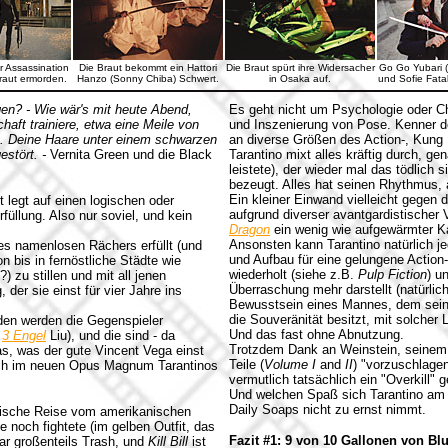
r Assassination
Die Braut bekommt ein Hattori
Die Braut spürt ihre Widersacher
Go Go Yubari (
Braut ermorden.
Hanzo (Sonny Chiba) Schwert.
in Osaka auf.
und Sofie Fatal
n? - Wie wär's mit heute Abend,
Es geht nicht um Psychologie oder Ch
aft trainiere, etwa eine Meile von
und Inszenierung von Pose. Kenner d
z. Deine Haare unter einem schwarzen
an diverse Größen des Action-, Kung 
estört. -
Vernita Green und die Black
Tarantino mixt alles kräftig durch, 
leistete), der wieder mal das tödlich
bezeugt. Alles hat seinen Rhythmus, al
Ein kleiner Einwand vielleicht gegen 
 legt auf einen logischen oder
aufgrund diverser avantgardistischer 
füllung. Also nur soviel, und kein
Dragon
ein wenig wie aufgewärmter Ka
Ansonsten kann Tarantino natürlich 
des namenlosen Rächers erfüllt (und
und Aufbau für eine gelungene Action
n bis in fernöstliche Städte wie
wiederholt (siehe z.B.
Pulp Fiction
) u
 zu stillen und mit all jenen
Überraschung mehr darstellt (natürlic
der sie einst für vier Jahre ins
Bewusstsein eines Mannes, dem sein 
die Souveränität besitzt, mit solche
oden werden die Gegenspieler
Und das fast ohne Abnutzung.
y
3 Engel
Liu), und die sind - da
Trotzdem Dank an Weinstein, seinem R
as, was der gute Vincent Vega einst
Teile (
Volume I
and
II
) "vorzuschlagen
auch im neuen Opus Magnum Tarantinos
vermutlich tatsächlich ein "Overkill" 
Und welchen Spaß sich Tarantino a
Daily Soaps nicht zu ernst nimmt.
torische Reise vom amerikanischen
 noch fightete (im gelben Outfit, das
Fazit #1:
9 von 10 Gallonen von Blu
war großenteils Trash, und
Kill Bill
ist