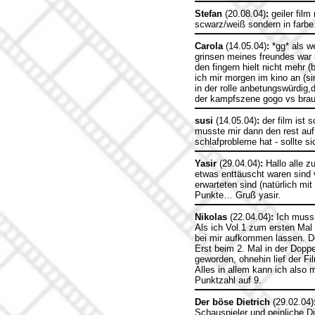
Stefan
(20.08.04)
:
geiler film
scwarz/weiß sondern in farbe.
Carola
(14.05.04)
:
*gg* als w
grinsen meines freundes war 
den fingern hielt nicht mehr (
ich mir morgen im kino an (si
in der rolle anbetungswürdig,
der kampfszene gogo vs braut 
susi
(14.05.04)
:
der film ist 
musste mir dann den rest auf 
schlafprobleme hat - sollte s
Yasir
(29.04.04)
:
Hallo alle zu
etwas enttäuscht waren sind 
erwarteten sind (natürlich m
Punkte… Gruß yasir.
Nikolas
(22.04.04)
:
Ich muss 
Als ich Vol.1 zum ersten Mal 
bei mir aufkommen lassen. De
Erst beim 2. Mal in der Dopp
geworden, ohnehin lief der Fil
Alles in allem kann ich also 
Punktzahl auf 9.
Der böse Dietrich
(29.02.04)
Schauspieler und peinliche D