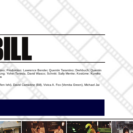
arantino; Produktion: Lawrence Bender, Quentin Tarantino; Drehbuch: Quentin
tung: Yohei Taneda, David Wasco; Schnitt: Sally Menke; Kostüme: Kumiko
ms
 Ishi), David Carradine (Bill), Vivica A. Fox (Vernita Green), Michael Jai