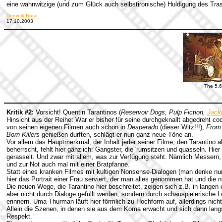
eine wahnwitzige (und zum Glück auch selbstironische) Huldigung des Tra
Dominik Rose
17.10.2003
The 5.6
Kritik #2:
Vorsicht! Quentin Tarantinos (
Reservoir Dogs, Pulp Fiction,
Jack
Hinsicht aus der Reihe: War er bisher für seine durchgeknallt abgedreht co
von seinen eigenen Filmen auch schon in
Desperado
(dieser Witz!!!),
From 
Born Killers
genießen durften, schlägt er nun ganz neue Töne an.
Vor allem das Hauptmerkmal, der Inhalt jeder seiner Filme, den Tarantino al
beherrscht, fehlt hier gänzlich: Gangster, die 'rumsitzen und quasseln. Hier
gerasselt. Und zwar mit allem, was zur Verfügung steht. Nämlich Messern
und zur Not auch mal mit einer Bratpfanne.
Statt eines kranken Filmes mit kultigen Nonsense-Dialogen (man denke nu
hier das Portrait einer Frau serviert, der man alles genommen hat und die
Die neuen Wege, die Tarantino hier beschreitet, zeigen sich z.B. in langen 
aber nicht durch Dialoge gefüllt werden, sondern durch schauspielerische 
erinnern. Uma Thurman läuft hier förmlich zu Hochform auf, allerdings nich
Allein die Szenen, in denen sie aus dem Koma erwacht und sich dann lang
Respekt.