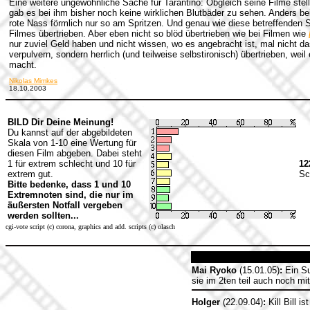
Eine weitere ungewöhnliche Sache für Tarantino: Obgleich seine Filme stell
gab es bei ihm bisher noch keine wirklichen Blutbäder zu sehen. Anders bei 
rote Nass förmlich nur so am Spritzen. Und genau wie diese betreffenden 
Filmes übertrieben. Aber eben nicht so blöd übertrieben wie bei Filmen wie
nur zuviel Geld haben und nicht wissen, wo es angebracht ist, mal nicht d
verpulvern, sondern herrlich (und teilweise selbstironisch) übertrieben, weil
macht.
Nikolas Mimkes
18.10.2003
BILD Dir Deine Meinung!
Du kannst auf der abgebildeten
Skala von 1-10 eine Wertung für
diesen Film abgeben. Dabei steht
1 für extrem schlecht und 10 für
12
extrem gut.
Sc
Bitte bedenke, dass 1 und 10
Extremnoten sind, die nur im
äußersten Notfall vergeben
werden sollten...
cgi-vote script (c) corona, graphics and add. scripts (c) olasch
Mai Ryoko
(15.01.05)
:
Ein Su
sie im 2ten teil auch noch m
Holger
(22.09.04)
:
Kill Bill 