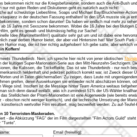
 es bekommen nicht nur die Kriegsbefürworter, sondern auch die Anti-Bush und 
n nur mit guten Reden und Diskutieren geht es natürlich auch nicht!
sche auf schwülstige Liebesfilme, Soaps und Michael Bay/Bruckheimer-Action-
xsequenz in der deutschen Fassung enthalten! In den USA musste sie ja ent
zu bekommen, sondern schon darunter! Da haben wir endlich mal mehr zu seh
be ab 16 Jahre mit Sexszene bekommen. Wobei die 16 Jahre bei den blutigen D
film, geht es gewalt- und blutmässig heftig zur Sache!
inelle Idee (Marionettenfilm!) qualitativ sehr gut um und ist dabei eine hervor
hlich zwar derben Humor bietet, der aber viel Hintersinn hat! Wer
South Park -
sem Humor mag, der ist hier richtig aufgehoben! Ich gebe satte, aber wirklich 
in Koffern
!
meets
Thunderbirds
. Nein, ich spreche hier nicht von jener idiotischen
Thunde
n der kultigen Super-Marionation-Serie aus den Mitt-Neunzehn-Sechzigern. Di
sionen, die Kulissen, die Trickeffekte: Das ist wie
Thunderbirds
- nur noch bes
erikanisch heldenhaft und jederzeit politisch korrekt war, ist Zweck dieser Ü
 Worten und in Taten gleichermaßen: Zu zeigen, dass Leute mit ungenügendem
hmen greifen, deren Auswirkungen sie entweder nicht abschätzen können, ode
im Wege sind. Insofern ist die Message hinter
Team America
weitaus tiefgehen
 man sich denn darauf einläßt, was ich zumindest 51% der US-Wähler knallha
das Stelldichein der Promi-Marionetten ist eine Augenweide (wie bereits erwäh
tz - obschon nicht weniger komisch), und die technische Umsetzung der Marione
n künstlerisch wertvoller Film resultiert, mag bezweifelt werden: Zu auf-Teufe
on 10 Terroristen-Maskeraden.
ert - die Abkürzung "FAG" der im Film dargestellten "Film Actors Guild" steht
 "Tunte".
Name:
Email (freiwillig):