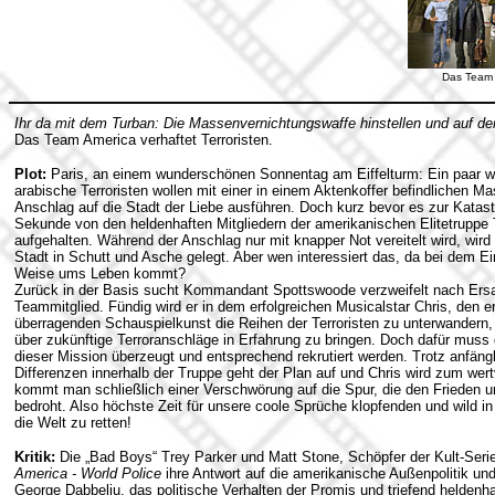
Das Team 
Ihr da mit dem Turban: Die Massenvernichtungswaffe hinstellen und auf den
Das Team America verhaftet Terroristen.
Plot:
Paris, an einem wunderschönen Sonnentag am Eiffelturm: Ein paar wi
arabische Terroristen wollen mit einer in einem Aktenkoffer befindlichen 
Anschlag auf die Stadt der Liebe ausführen. Doch kurz bevor es zur Katast
Sekunde von den heldenhaften Mitgliedern der amerikanischen Elitetruppe
aufgehalten. Während der Anschlag nur mit knapper Not vereitelt wird, wird
Stadt in Schutt und Asche gelegt. Aber wen interessiert das, da bei dem Ei
Weise ums Leben kommt?
Zurück in der Basis sucht Kommandant Spottswoode verzweifelt nach Ersa
Teammitglied. Fündig wird er in dem erfolgreichen Musicalstar Chris, den er f
überragenden Schauspielkunst die Reihen der Terroristen zu unterwandern, 
über zukünftige Terroranschläge in Erfahrung zu bringen. Doch dafür muss
dieser Mission überzeugt und entsprechend rekrutiert werden. Trotz anfängl
Differenzen innerhalb der Truppe geht der Plan auf und Chris wird zum we
kommt man schließlich einer Verschwörung auf die Spur, die den Frieden un
bedroht. Also höchste Zeit für unsere coole Sprüche klopfenden und wild 
die Welt zu retten!
Kritik:
Die „Bad Boys“ Trey Parker und Matt Stone, Schöpfer der Kult-Seri
America - World Police
ihre Antwort auf die amerikanische Außenpolitik u
George Dabbelju, das politische Verhalten der Promis und triefend heldenha