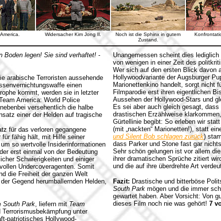
America.
Widersacher Kim Jong Il.
Noch ist die Sphinx in gutem
Konfrontatio
Zustand.
 Boden legen! Sie sind verhaftet! -
Unangemessen scheint dies lediglich 
von wenigen in einer Zeit des politkr
Wer sich auf den ersten Blick davon 
Hollywoodvariante der Augsburger Pup
e arabische Terroristen aussehende
Marionettenkino handelt, sorgt nicht f
Massenvernichtungswaffe einen
Filmparodie erst ihren eigentlichen 
rophe kommt, werden sie in letzter
Aussehen der Hollywood-Stars und gl
 Team America: World Police
Es sei aber auch gleich gesagt, dass 
 nebenbei versehentlich die halbe
drastischen Erzählweise klarkommen, 
nsatz einer der Helden auf tragische
Gürtellinie begibt: So erleben wir s
(mit „nackten“ Marionetten!), statt ei
tz für das verloren gegangene
und Silent Bob schlagen zurück
) sta
ür fähig hält, mit Hilfe seiner
dass Parker und Stone fast gar nichts 
um so wertvolle Insiderinformationen
Sehr schön gelungen ist vor allem die
 der erst einmal von der Bedeutung
ihrer dramatischen Sprüche zitiert wir
icher Schwierigkeiten und einiger
und die auf ihre überdrehte Art verdeu
rtvollen Undercoveragenten. Somit
d die Freiheit der ganzen Welt
in der Gegend herumballernden Helden,
Fazit:
Drastische und bitterböse Polits
South Park
mögen und die immer sch
gewartet haben. Aber Vorsicht: Von g
dieses Film noch nie was gehört!
7 v
e
South Park
, liefern mit
Team
nd Terrorismusbekämpfung unter
ft-patriotisches Hollywood-