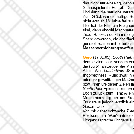
das nicht nur einseitig, denn
Schauspieler ihr Fett ab. Den
Und dann die herrliche Verar
Zum Glück war die heftige Se
nicht erst ab 18 Jahre frei 
Hier hat der Film ein Freiga
sind, denn obwohl Marionetten
Team America
setzt eine orig
Satire geworden, die oberfläc
generell Satiren mit bitterbö
Massenvernichtungswaffen 
Gero
(17.01.05)
:
South Park
dem letzten Jahr, sondern vo
die (Luft-)Fahrzeuge, die Mis
Allein: Wo
Thunderbirds
US-am
In
correctness" - und zwar in
oder gar gewalttätigen Maßna
bzw. ihren ureigenen Zielen 
South Park
-Episode - sofern
Doch zurück zum Film: Allein 
Moore hier völlig fehl am Pla
Ob daraus jedoch letztlich ei
Gesamtwerk.
Von mir daher schwache
7 v
Postscriptum: Wen's interessi
Umgangssprache übrigens für