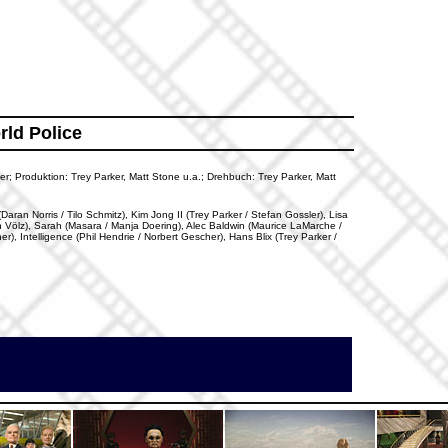
ld Police
ker; Produktion:
Trey Parker, Matt Stone
u.a.; Drehbuch: Trey Parker, Matt
an Norris / Tilo Schmitz), Kim Jong II (Trey Parker / Stefan Gossler), Lisa
min Völz), Sarah (Masara / Manja Doering), Alec Baldwin (Maurice LaMarche /
r), Intelligence (Phil Hendrie / Norbert Gescher), Hans Blix (Trey Parker /