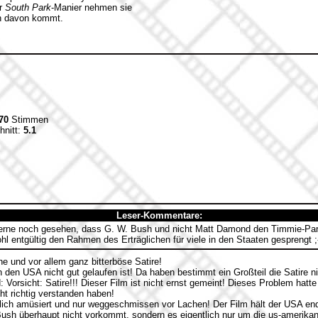
er
South Park
-Manier nehmen sie
en davon kommt.
70
Stimmen
hnitt:
5.1
Leser-Kommentare:
erne noch gesehen, dass G. W. Bush und nicht Matt Damond den Timmie-Pa
hl entgültig den Rahmen des Erträglichen für viele in den Staaten gesprengt ;
he und vor allem ganz bitterböse Satire!
 den USA nicht gut gelaufen ist! Da haben bestimmt ein Großteil die Satire n
 Vorsicht: Satire!!! Dieser Film ist nicht ernst gemeint! Dieses Problem hatt
ht richtig verstanden haben!
tlich amüsiert und nur weggeschmissen vor Lachen! Der Film hält der USA end
ush überhaupt nicht vorkommt, sondern es eigentlich nur um die us-amerikan