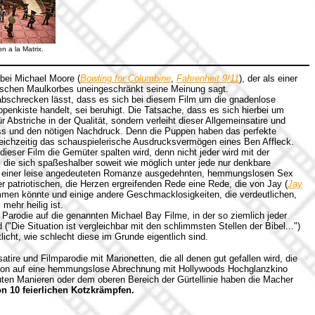
n a la Matrix.
bei Michael Moore (
Bowling for Columbine
,
Fahrenheit 9/11
), der als einer
itischen Maulkorbes uneingeschränkt seine Meinung sagt.
abschrecken lässt, dass es sich bei diesem Film um die gnadenlose
penkiste handelt, sei beruhigt. Die Tatsache, dass es sich hierbei um
ür Abstriche in der Qualität, sondern verleiht dieser Allgemeinsatire und
Biss und den nötigen Nachdruck. Denn die Puppen haben das perfekte
eichzeitig das schauspielerische Ausdrucksvermögen eines Ben Affleck.
dieser Film die Gemüter spalten wird, denn nicht jeder wird mit der
die sich spaßeshalber soweit wie möglich unter jede nur denkbare
tatt einer leise angedeuteten Romanze ausgedehnten, hemmungslosen Sex
ner patriotischen, die Herzen ergreifenden Rede eine Rede, die von Jay (
Jay
mmen könnte und einige andere Geschmacklosigkeiten, die verdeutlichen,
mehr heilig ist.
 Parodie auf die genannten Michael Bay Filme, in der so ziemlich jeder
d ("Die Situation ist vergleichbar mit den schlimmsten Stellen der Bibel...")
tlicht, wie schlecht diese im Grunde eigentlich sind.
atire und Filmparodie mit Marionetten, die all denen gut gefallen wird, die
on auf eine hemmungslose Abrechnung mit Hollywoods Hochglanzkino
uten Manieren oder dem oberen Bereich der Gürtellinie haben die Macher
on 10 feierlichen Kotzkrämpfen.