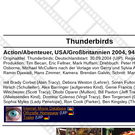
Thunderbirds
Action/Abenteuer, USA/Großbritannien 2004, 94
Originaltitel: Thunderbirds; Deutschlandstart: 30.09.2004 (UIP); Reg
Produktion: Tim Becan, Eric Fellner, Mark Huffam; Drehbuch: Peter He
Osborne, Michael McCullers nach der Vorlage von Gerry und Sylvia 
Ramin Djawadi, Hans Zimmer; Kamera: Brendan Galvin; Schnitt: Mar
mit Brady Corbet (Alan Tracy), Debora Weston (Lehrer), Soren Fulto
Hirsch (Schulleiter), Alex Barringer (aufgeretes Kind), Genie Francis 
Winchester (Scott Tracy), Dhobi Oparei (Mullion), Bill Paxton (Jeff Tr
(Allwissendes Kind), Dominic Colenso (Virgil Tracy), Ben Torgersen 
Sophia Myles (Lady Penelope), Ron Cook (Parker), Ben Kingsley (T
Internet Movie Database
(
)
Offizielle Homepage
(UIP
)
Trailer
(UIP
)