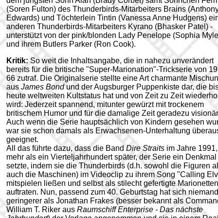
dem jüngsten Sohn Alan (Brady Corbet) samt Söhnchen Fer
(Soren Fulton) des Thunderbirds-Mitarbeiters Brains (Anthon
Edwards) und Töchterlein Tintin (Vanessa Anne Hudgens) ei
anderen Thunderbirds-Mitarbeiters Kyrano (Bhasker Patel) -
unterstützt von der pink/blonden Lady Penelope (Sophia Myle
und ihrem Butlers Parker (Ron Cook).
Kritik:
So weit die Inhaltsangabe, die in nahezu unverändert
bereits für die britische "Super-Marionation"-Trickserie von 1
66 zutraf. Die Originalserie stellte eine Art charmante Mischu
aus
James Bond
und der Augsburger Puppenkiste dar, die bi
heute weltweiten Kultstatus hat und von Zeit zu Zeit wiederhol
wird: Jederzeit spannend, mitunter gewürzt mit trockenem
britischem Humor und für die damalige Zeit geradezu visionär
Auch wenn die Serie hauptsächlich von Kindern gesehen wu
war sie schon damals als Erwachsenen-Unterhaltung überau
geeignet.
All das führte dazu, dass die Band
Dire Straits
im Jahre 1991,
mehr als ein Vierteljahrhundert später, der Serie ein Denkmal
setzte, indem sie die Thunderbirds (d.h. sowohl die Figuren a
auch die Maschinen) im Videoclip zu ihrem Song "Calling Elv
mitspielen ließen und selbst als stilecht gefertigte Marionette
auftraten. Nun, passend zum 40. Geburtstag hat sich nieman
geringerer als Jonathan Frakes (besser bekannt als Comman
William T. Riker aus
Raumschiff Enterprise - Das nächste