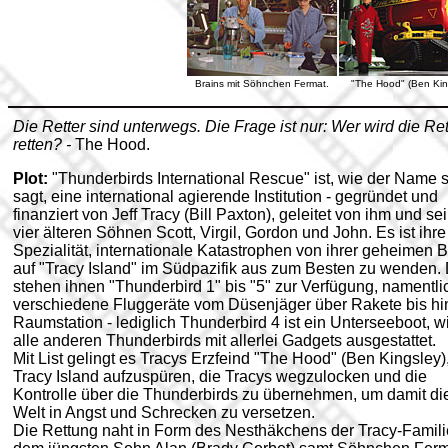
Brains mit Söhnchen Fermat.
"The Hood" (Ben Kin
Die Retter sind unterwegs. Die Frage ist nur: Wer wird die Ret
retten? -
The Hood.
Plot:
"Thunderbirds International Rescue" ist, wie der Name 
sagt, eine international agierende Institution - gegründet und
finanziert von Jeff Tracy (Bill Paxton), geleitet von ihm und se
vier älteren Söhnen Scott, Virgil, Gordon und John. Es ist ihre
Spezialität, internationale Katastrophen von ihrer geheimen 
auf "Tracy Island" im Südpazifik aus zum Besten zu wenden.
stehen ihnen "Thunderbird 1" bis "5" zur Verfügung, namentli
verschiedene Fluggeräte vom Düsenjäger über Rakete bis hi
Raumstation - lediglich Thunderbird 4 ist ein Unterseeboot, w
alle anderen Thunderbirds mit allerlei Gadgets ausgestattet.
Mit List gelingt es Tracys Erzfeind "The Hood" (Ben Kingsley)
Tracy Island aufzuspüren, die Tracys wegzulocken und die
Kontrolle über die Thunderbirds zu übernehmen, um damit di
Welt in Angst und Schrecken zu versetzen.
Die Rettung naht in Form des Nesthäkchens der Tracy-Famili