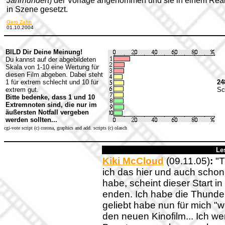
Jahrhundert
) der Vorlage angenommen und sie in einem Real
in Szene gesetzt.
Gero Zahn
01.10.2004
BILD Dir Deine Meinung!
Du kannst auf der abgebildeten
Skala von 1-10 eine Wertung für
diesen Film abgeben. Dabei steht
1 für extrem schlecht und 10 für
24
extrem gut.
Sc
Bitte bedenke, dass 1 und 10
Extremnoten sind, die nur im
äußersten Notfall vergeben
werden sollten...
cgi-vote script (c) corona, graphics and add. scripts (c) olasch
Le
Kiki McCloud
(09.11.05)
:
"T
ich das hier und auch schon
habe, scheint dieser Start 
enden. Ich habe die Thunderb
geliebt habe nun für mich "w
den neuen Kinofilm... Ich we