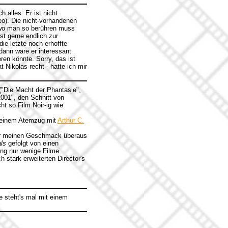
 alles: Er ist nicht
eo). Die nicht-vorhandenen
 ,wo man so berühren muss
st gerne endlich zur
ie letzte noch erhoffte
dann wäre er interessant
en könnte. Sorry, das ist
 Nikolas recht - hatte ich mir
"Die Macht der Phantasie",
2001", den Schnitt von
t so Film Noir-ig wie
 einem Atemzug mit
Arthur C.
 für meinen Geschmack überaus
ls
gefolgt von einen
ang nur wenige Filme
h stark erweiterten Director's
e steht's mal mit einem