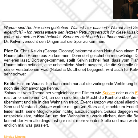
Warum sind Sie hier oben geblieben. Was ist hier passiert? Worauf sind S
eigentlich? - Ich repräsentiere den letzten Rettungsversuch für diese Missi
jeden, der sich an Bord befindet. Bevor es nicht auch bei Ihnen anfängt, ist 
Dr. Kelvin versucht den Dingen auf die Spur zu kommen.
Plot:
Dr. Chris Kelvin (George Clooney) bekommt einen Notruf von einem Fre
Raumstation Prometeus zu kommen. Denn dort geschehen merkwürdige Din
verlieren lässt. Dort angekommen, stellt Kelvin schnell fest, dass vom Plan
Raumstation befindet, eine unheimliche Macht ausgeht, die die Kontrolle 
seiner verstorbenen Frau (Natasha McElhone) begegnet, wird auch für Kelvi
sehr schwer.
Kritik:
Eins im Voraus: Ich kann mich nur auf die vorliegende Verfilmung be
noch die Romanvorlage kenne.
Solaris
ist vom Thema her vergleichbar mit Filmen wie
Sphere
oder auch
E
reist an einen fernen Ort, an dem eine fremde Macht die Kontrolle über d
übernimmt und sie in den Wahnsinn treibt.
Event Horizon
war dabei allerdi
Sinn und Verstand.
Sphere
wartete mit großen Stars auf, machte im Endeff
leider nicht, seine Möglichkeiten richtig auszuschöpfen.
Solaris
dagegen ver
unspektakuläre, ruhige Art, um den Wahnsinn zu verdeutlichen, dem die Bet
kommt der Film allerdings fast gar nicht mehr von der Stelle und man warte
endlich mal was passiert.
Nikolas Mimkes