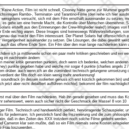
"Keine Action, Film ist nicht schnell, Clooney hätte gerne zur Wumme gegriff
chsinnigen Rambo-, Terminator- und Tarantino-Filme (den reihe ich hier ausdr
er wenigstens versucht, sich mit dem Film ernsthaft auseinander zu setzen, m
, es gehe um eine fremde Macht, die Kontrolle über Menschen übernehme. Scho
laris erstellt aus den Erinnerungen der Crew-Mitglieder reale(!) Images von 
r Erde wichtig waren. Diese Images sind keineswegs Wahnvorstellungen, son
enau das macht den Film interessant. Der Planet Solaris hat offensichtlich 
rer Vergangenheit auseinander zu setzen. Die Lösungen, die dabei gewählt wer
 auch das offene Ende Sinn. Ein Film über den man lange nachdenken kann u
hdem ich ja mittlerweile schon ein paar mehr kritiken geschrieben und ein w
g im nachhinein ändern:
in meiner kritik genannten punkten, doch wenn ich bedenke, welchen anderen f
they) punkte gegeben habe und welche mir sogar 4 punkte (charlies angels 2 /
allem drüber. auch wenn ich an die zumindest technisch gelungene umsetzung 
verdient der film doch ein klein wenig mehr anerkennung!
 soundtrack (in dessen isolierten genuss ich erst kürzlich gekommen bin) un
h jetzt aber nicht detailliert aufführen möchte), bekommt der film nachträgli
rst mal über den Film nachdenken. Hab ihn gerade gesehen und muss das Ko
sehr sehenswert, wenn auch sicher nicht der Geschmack der Masse! 8 von 10
ger Film. Technisch und handwerklich perfekt, hervorragende Schauspieler, u
chts für jedermann. Ich persönlich fand die Inszenierung und die zum philoso
hön, daß in den Zeiten des XXX trotzdem noch solche Filme gedreht werden
d Cameron klar sein mußte, daß so ein Film niemals seine Kosten einspiel
e Frau loszuwerden...