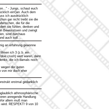
en..." - Jungs, schaut euch
ücklich ein!)an. Auch dem
uss ich ausdrücklich
n gar nicht treibt sie die
Menschen, die für die
dern sie fühlen, denken und
ein Bewusstsein und zwingt
den, sind durchaus
nd auch soll...
enig an erfahrung gewonne
ilmen ich 3 (z.b. ein
 blue crush) wert waren, dann
denke, die ich damals noch
d wegen der guten
ch von mir doch eher
nstrukt erstmal gedanklich
nglaublich athmosphärische
phieren anregende Handlung
. Vor allem muß man
en wird. RESPEKT! 9 von 10