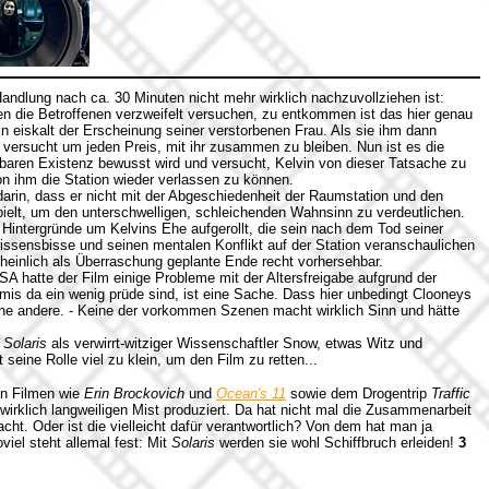
dlung nach ca. 30 Minuten nicht mehr wirklich nachzuvollziehen ist:
n die Betroffenen verzweifelt versuchen, zu entkommen ist das hier genau
in eiskalt der Erscheinung seiner verstorbenen Frau. Als sie ihm dann
 versucht um jeden Preis, mit ihr zusammen zu bleiben. Nun ist es die
inbaren Existenz bewusst wird und versucht, Kelvin von dieser Tatsache zu
n ihm die Station wieder verlassen zu können.
arin, dass er nicht mit der Abgeschiedenheit der Raumstation und den
elt, um den unterschwelligen, schleichenden Wahnsinn zu verdeutlichen.
 Hintergründe um Kelvins Ehe aufgerollt, die sein nach dem Tod seiner
issensbisse und seinen mentalen Konflikt auf der Station veranschaulichen
heinlich als Überraschung geplante Ende recht vorhersehbar.
A hatte der Film einige Probleme mit der Altersfreigabe aufgrund der
is da ein wenig prüde sind, ist eine Sache. Dass hier unbedingt Clooneys
ine andere. - Keine der vorkommen Szenen macht wirklich Sinn und hätte
,
Solaris
als verwirrt-witziger Wissenschaftler Snow, etwas Witz und
seine Rolle viel zu klein, um den Film zu retten...
en Filmen wie
Erin Brockovich
und
Ocean's 11
sowie dem Drogentrip
Traffic
wirklich langweiligen Mist produziert. Da hat nicht mal die Zusammenarbeit
t. Oder ist die vielleicht dafür verantwortlich? Von dem hat man ja
viel steht allemal fest: Mit
Solaris
werden sie wohl Schiffbruch erleiden!
3