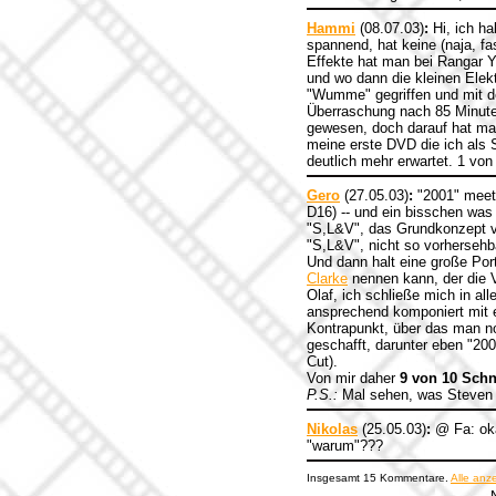
Hammi
(08.07.03)
:
Hi, ich ha
spannend, hat keine (naja, fa
Effekte hat man bei Rangar Y
und wo dann die kleinen Elekt
"Wumme" gegriffen und mit dem
Überraschung nach 85 Minuten
gewesen, doch darauf hat man
meine erste DVD die ich als S
deutlich mehr erwartet. 1 von 
Gero
(27.05.03)
:
"2001" meet
D16) -- und ein bisschen was
"S,L&V", das Grundkonzept vo
"S,L&V", nicht so vorhersehba
Und dann halt eine große Por
Clarke
nennen kann, der die Vo
Olaf, ich schließe mich in a
ansprechend komponiert mit 
Kontrapunkt, über das man no
geschafft, darunter eben "200
Cut).
Von mir daher
9 von 10 Schn
P.S.:
Mal sehen, was Steven So
Nikolas
(25.05.03)
:
@ Fa: oka
"warum"???
Insgesamt 15 Kommentare.
Alle anz