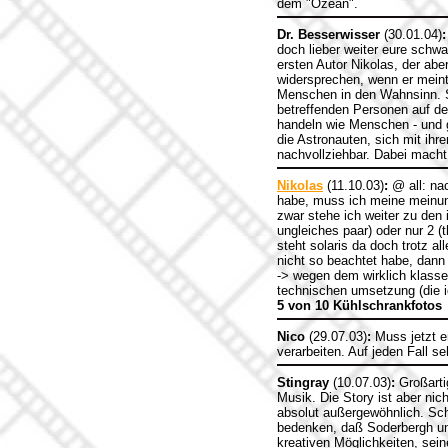
dem "Ozean".
Dr. Besserwisser
(30.01.04)
:
doch lieber weiter eure schwa
ersten Autor Nikolas, der ab
widersprechen, wenn er meint
Menschen in den Wahnsinn. So
betreffenden Personen auf de
handeln wie Menschen - und g
die Astronauten, sich mit ih
nachvollziehbar. Dabei macht
Nikolas
(11.10.03)
:
@ all: nac
habe, muss ich meine meinun
zwar stehe ich weiter zu den 
ungleiches paar) oder nur 2 (
steht solaris da doch trotz 
nicht so beachtet habe, dann 
-> wegen dem wirklich klasse
technischen umsetzung (die ic
5 von 10 Kühlschrankfotos
Nico
(29.07.03)
:
Muss jetzt e
verarbeiten. Auf jeden Fall 
Stingray
(10.07.03)
:
Großarti
Musik. Die Story ist aber ni
absolut außergewöhnlich. Sc
bedenken, daß Soderbergh un
kreativen Möglichkeiten, sein