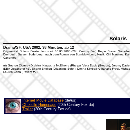
Solaris
Drama/SF, USA 2002, 98 Minuten, ab 12
Originaltitel: Solaris; Deutschlandstart: 06.03.2003 (20th Century Fox); Regie: Steven Soder
Drehbuch: Steven Soderbergh nach dem Roman von Stanislaw Lem; Musik: Cliff Martinez; Ka
Canonero
mit George Clooney (Kelvin), Natascha McElhone (Rheya), Viola Davis (Gordon), Jeremy Davie
(DBA Gesandter #2), Shane Skelton (Gibarians Sohn), Donna Kimball (Gibarians Frau), Michael E
Lauren Cohn (Patient #2)
Internet Movie Database
(de/us)
Offizielle Homepage
(20th Century Fox de)
Trailer
(20th Century Fox de)