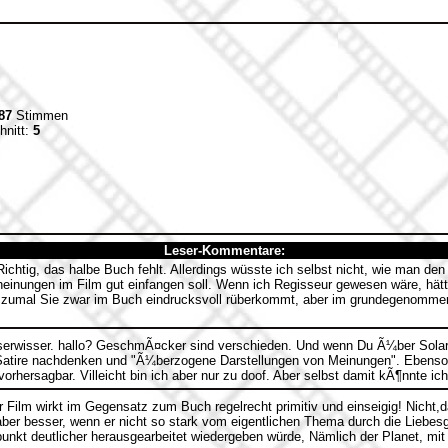
87
Stimmen
hnitt:
5
Leser-Kommentare:
ichtig, das halbe Buch fehlt. Allerdings wüsste ich selbst nicht, wie man den
heinungen im Film gut einfangen soll. Wenn ich Regisseur gewesen wäre, hätte
, zumal Sie zwar im Buch eindrucksvoll rüberkommt, aber im grundegenomme
rwisser. hallo? GeschmÃ¤cker sind verschieden. Und wenn Du Ã¼ber Solar
Satire nachdenken und "Ã¼berzogene Darstellungen von Meinungen". Ebenso
orhersagbar. Villeicht bin ich aber nur zu doof. Aber selbst damit kÃ¶nnte ich 
r Film wirkt im Gegensatz zum Buch regelrecht primitiv und einseigig! Nicht,d
 aber besser, wenn er nicht so stark vom eigentlichen Thema durch die Liebe
unkt deutlicher herausgearbeitet wiedergeben würde, Nämlich der Planet, mi