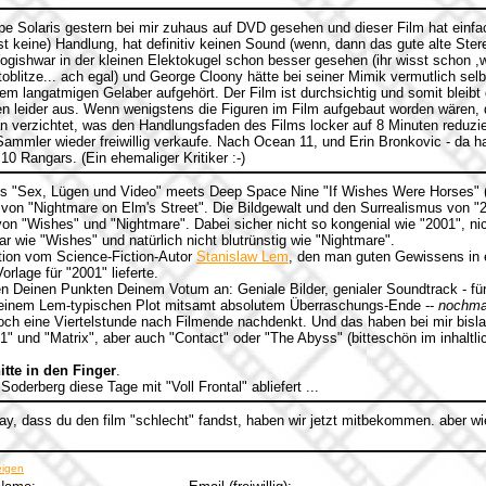
be Solaris gestern bei mir zuhaus auf DVD gesehen und dieser Film hat einfach
st keine) Handlung, hat definitiv keinen Sound (wenn, dann das gute alte Ster
ogishwar in der kleinen Elektokugel schon besser gesehen (ihr wisst schon
oblitze... ach egal) und George Cloony hätte bei seiner Mimik vermutlich selb
 langatmigen Gelaber aufgehört. Der Film ist durchsichtig und somit bleibt d
 leider aus. Wenn wenigstens die Figuren im Film aufgebaut worden wären, 
 verzichtet, was den Handlungsfaden des Films locker auf 8 Minuten reduzier
ammler wieder freiwillig verkaufe. Nach Ocean 11, und Erin Bronkovic - da hat
10 Rangars. (Ein ehemaliger Kritiker :-)
s "Sex, Lügen und Video" meets Deep Space Nine "If Wishes Were Horses" (
 von "Nightmare on Elm's Street". Die Bildgewalt und den Surrealismus von "
n "Wishes" und "Nightmare". Dabei sicher nicht so kongenial wie "2001", nich
r wie "Wishes" und natürlich nicht blutrünstig wie "Nightmare".
tion vom Science-Fiction-Autor
Stanislaw Lem
, den man guten Gewissens in
rlage für "2001" lieferte.
llen Deinen Punkten Deinem Votum an: Geniale Bilder, genialer Soundtrack -
einem Lem-typischen Plot mitsamt absolutem Überraschungs-Ende --
nochma
ch eine Viertelstunde nach Filmende nachdenkt. Und das haben bei mir bisl
1" und "Matrix", aber auch "Contact" oder "The Abyss" (bitteschön im inhaltlic
itte in den Finger
.
derberg diese Tage mit "Voll Frontal" abliefert ...
y, dass du den film "schlecht" fandst, haben wir jetzt mitbekommen. aber wi
eigen