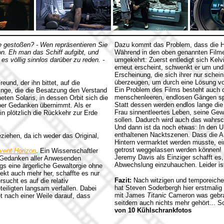
ie gestoßen? - Wen repräsentieren Sie
Dazu kommt das Problem, dass die Han
on. Eh man das Schiff aufgibt, und
Während in den oben genannten Filme
es völlig sinnlos darüber zu reden. -
umgekehrt: Zuerst entledigt sich Kelv
erneut erscheint, schwenkt er um und
Erscheinung, die sich ihrer nur sche
überzeugen, um durch eine Lösung vo
und, der ihn bittet, auf die
Ein Problem des Films besteht auch d
ge, die die Besatzung den Verstand
menschenleeren, endlosen Gängen spi
eten Solaris, in dessen Orbit sich die
Statt dessen werden endlos lange die
über Gedanken übernimmt. Als er
Frau sinnentleertes Leben, seine Gew
n plötzlich die Rückkehr zur Erde
sollen. Dadurch wird auch das wahrsc
Und dann ist da noch etwas: In den US
enthaltenen Nacktszenen. Dass die Am
ziehen, da ich weder das Original,
Hintern vermarktet werden musste, e
getrost weggelassen werden können!
vent Horizon
. Ein Wissenschaftler
Jeremy Davis als Einziger schafft es
ie Gedanken aller Anwesenden
Abwechslung einzuhauchen. Leider ist 
ngs eine ärgerliche Gewaltorgie ohne
ekt auch mehr her, schaffte es nur
Fazit:
Nach witzigen und temporeich
sucht es auf die relativ
hat Steven Soderbergh hier erstmalig 
eiligten langsam verfallen. Dabei
mit James
Titanic
Cameron was gebrach
t nach einer Weile darauf, dass
seitdem auch nichts mehr gehört... So
von 10 Kühlschrankfotos