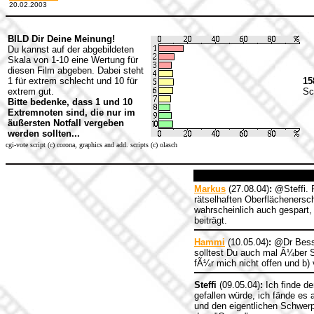
20.02.2003
BILD Dir Deine Meinung!
Du kannst auf der abgebildeten
Skala von 1-10 eine Wertung für
diesen Film abgeben. Dabei steht
1 für extrem schlecht und 10 für
15
extrem gut.
Sc
Bitte bedenke, dass 1 und 10
Extremnoten sind, die nur im
äußersten Notfall vergeben
werden sollten...
cgi-vote script (c) corona, graphics and add. scripts (c) olasch
Markus
(27.08.04)
:
@Steffi. R
rätselhaften Oberflächenersc
wahrscheinlich auch gespart
beiträgt.
Hammi
(10.05.04)
:
@Dr Besse
solltest Du auch mal Ã¼ber 
fÃ¼r mich nicht offen und b) v
Steffi
(09.05.04)
:
Ich finde de
gefallen würde, ich fände es
und den eigentlichen Schwerp