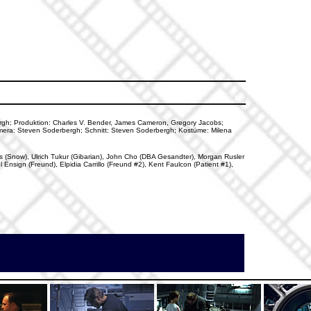
bergh; Produktion: Charles V. Bender, James Cameron, Gregory Jacobs;
mera: Steven Soderbergh; Schnitt: Steven Soderbergh; Kostüme: Milena
s (Snow), Ulrich Tukur (Gibarian), John Cho (DBA Gesandter), Morgan Rusler
nsign (Freund), Elpidia Carrillo (Freund #2), Kent Faulcon (Patient #1),