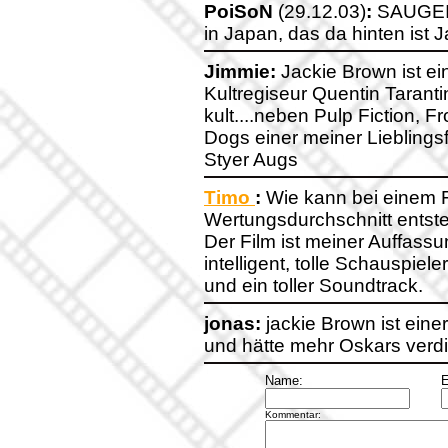
PoiSoN
(29.12.03)
:
SAUGEIL 
in Japan, das da hinten ist J
Jimmie:
Jackie Brown ist ei
Kultregiseur Quentin Tarant
kult....neben Pulp Fiction, 
Dogs einer meiner Lieblings
Styer Augs
Timo
:
Wie kann bei einem F
Wertungsdurchschnitt entst
Der Film ist meiner Auffass
intelligent, tolle Schauspiel
und ein toller Soundtrack.
jonas:
jackie Brown ist eine
und hätte mehr Oskars verd
Name:
E
Kommentar: