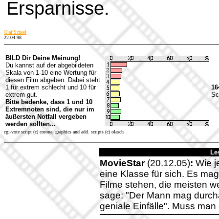
Ersparnisse.
Olaf Scheel
22.04.98
BILD Dir Deine Meinung!
Du kannst auf der abgebildeten
Skala von 1-10 eine Wertung für
diesen Film abgeben. Dabei steht
1 für extrem schlecht und 10 für
16
extrem gut.
Sc
Bitte bedenke, dass 1 und 10
Extremnoten sind, die nur im
äußersten Notfall vergeben
werden sollten...
cgi-vote script (c) corona, graphics and add. scripts (c) olasch
Le
MovieStar
(20.12.05)
:
Wie je
eine Klasse für sich. Es mag
Filme stehen, die meisten we
sage: "Der Mann mag durchau
geniale Einfälle". Muss ma