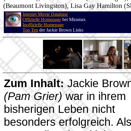
(Beaumont Livingston), Lisa Gay Hamilton (S
Internet Movie Database
Offizielle Homepage
bei Miramax
Inoffizielle Homepage
Top Ten
der Jackie Brown Links
Zum Inhalt:
Jackie Brow
(Pam Grier)
war in ihrem
bisherigen Leben nicht
besonders erfolgreich. Al