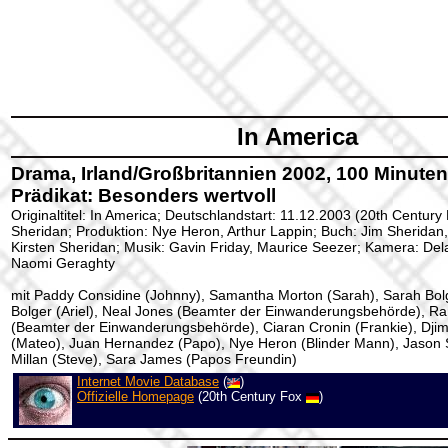
In America
Drama, Irland/Großbritannien 2002, 100 Minuten,
Prädikat: Besonders wertvoll
Originaltitel: In America; Deutschlandstart: 11.12.2003 (20th Century
Sheridan; Produktion: Nye Heron, Arthur Lappin; Buch: Jim Sheridan
Kirsten Sheridan; Musik: Gavin Friday, Maurice Seezer; Kamera: Dela
Naomi Geraghty
mit Paddy Considine (Johnny), Samantha Morton (Sarah), Sarah Bol
Bolger (Ariel), Neal Jones (Beamter der Einwanderungsbehörde), Ran
(Beamter der Einwanderungsbehörde), Ciaran Cronin (Frankie), Dj
(Mateo), Juan Hernandez (Papo), Nye Heron (Blinder Mann), Jason 
Millan (Steve), Sara James (Papos Freundin)
Internet Movie Database
(
)
Offizielle Homepage
(20th Century Fox
)