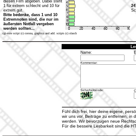
diesen Film abgeben. Dabei steht
1 für extrem schlecht und 10 für
24
extrem gut.
Sc
Bitte bedenke, dass 1 und 10
Extremnoten sind, die nur im
äußersten Notfall vergeben
werden sollten...
cgi-vote script (c) corona, graphics and add. scripts (c) olasch
Le
Name:
E
Kommentar:
Sicherheitscode:
C
Fühl dich frei, hier deine eigene, per
wir uns vor, Beiträge zu entfernen, in 
werden. Wir bevorzugen neue Rechtsch
Für die bessere Lesbarkeit sind die 