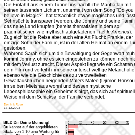
Die Einfahrt aus einem Tunnel ins nächtliche Manhattan mit
seinen tausenden Lichtern, untermalt von dem Song "Do you
believe in Magic?", hat tatsächlich etwas magisches und lässt
Sehnsüchte transparent werden, die Johnny und seine Famili
das neue Land knüpfen (bereits thematisiert in dem so
pragmatischen wie mythisch aufgeladenen Titel
In America
).
Zugleich ist die Reise aber auch eine Art Flucht: Frankie, der
einzige Sohn der Familie, ist in der alten Heimat an einem T
gestorben.
Während Sarah sich um die Bewältigung der Gegenwart müht
kommt Johnny, ohne es sich eingestehen zu können, noch ni
mit dem Verlust zurecht. Dieser Aspekt liegt wie ein Schatten
dem Film und verleiht ihm seine unterschwellige Melancholie
ebenso wie die Geschichte des zu verzweifelten
Gewaltausbrüchen neigenden Malers Mateo (Djimon Honsou)
im selben Mietshaus wohnt und dessen mystische
Lebensphilosophie ein Geheimnis birgt, das sich auf spirituel
Weise mit dem Schicksal der Familie verbindet.
Dominik Rose
18.12.2003
BILD Dir Deine Meinung!
Du kannst auf der abgebildeten
Skala von 1-10 eine Wertung für