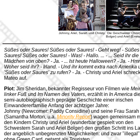
Johnny, Ariel, Sarah und Christy.
Die Geschwister Christ
Bolger) und Ariel (Emma
Süßes oder Saures! Süßes oder Saures! - Geht weg! - Süßes
Saures! Süßes oder Saures! - Was! - Hallo. ... - ... Seid ihr die
Mädchen von oben? - Ja. - ... Ist heute Halloween? - Ja. - Hm
Woher seid ihr? - Irland. - Und ihr kommt extra nach Amerika
'Süßes oder Saures' zu rufen? - Ja. -
Christy und Ariel schrec
Mateo auf.
Plot:
Jim Sheridan, bekannter Regisseur von Filmen wie
Mei
linker Fuß
und
Im Namen des Vaters
, erzählt in
In America
di
semi-autobiographisch geprägte Geschichte einer irischen
Einwandererfamilie Anfang der achtziger Jahre:
Johnny (Newcomer: Paddy Considine) und seine Frau Sarah
(Samantha Morton, u.a.
Minority Report
) wagen gemeinsam m
den Kindern Christy und Ariel (wunderbar gespielt von den
Schwestern Sarah und Ariel Bolger) den großen Schritt ins L
der angeblich unbegrenzten Möglichkeiten: und zwar "illegal"
ohne Green Card, getarnt als Touristen.