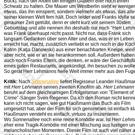
Buck), nach der Arbeit bei einigen Gläsern Bier noch einen
Schwatz zu halten. Die Mauer um Westberlin sieht er weniger
etwas, das ihn einsperrt, sondern vielmehr als etwas, das all
seiner kleinen Welt fern hält. Doch leider wird Franks Idylle se
geraumer Zeit getrübt, denn er steht kurz vor seinem 30sten
Geburtstag und alle nennen ihn deshalb nur noch "Herr Lehm
was Frank überhaupt nicht passt. Nicht nur, dass Frank sich
langsam Gedanken über sein Alter und das, was er im Leben
erreicht hat, macht, zusätzlich verliebt er sich noch in die Köc
Katrin (Katja Danowski) aus einer benachbarten Kneipe, wei
aber nicht, wie er an sie herankommen soll. Außerdem haben
auch noch Franks Eltern, die denken, er wäre der Geschäftsfü
eines guten Restaurants, angekündigt, ihn besuchen zu wolle
So gerät Herr Lehmanns heile Welt immer mehr aus den Fuge
Kritik:
Nach
Sonnenallee
liefert Regisseur Leander Haußma
mit
Herr Lehmann
seinen zweiten Kinofilm ab.
Herr Lehmann
beruht auf dem gleichnamigen Erfolgsroman von "Element of
Crime"-Sänger Sven Regener. Da ich den Roman nicht kenn
kann ich nicht sagen, wie gut Haußmann das Buch als Film
umgesetzt hat, aber der Film für sich genommen ist einfach kl
Haußmann versteht es einfach, virtuos zu inszenieren.
Wo
Sonnenallee
noch eine reine Komödie war, ist
Herr Lehm
eher eine Tragik-Komödie mit einer Mischung aus lustigen u
melancholischen Momenten. Dieser Film ist auch viel näher 