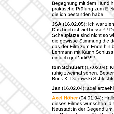
Begegnung mit dem Hund hatt
praktische Prüfung zum Ele
die ich bestanden habe.
JSA
(16.02.05)
:
Ich war ziem
Das buch ist viel besser!!! 
Schauplätze sind nicht so w
die gewisse Stimmung die das
das der Film zum Ende hin b
Lehmann mit Katrin Schluss
einfach großartiG!!!!
tom Schubert
(17.02.04)
:
K
ruhig zweimal sehen. Beste
Buck K. Danowski Schlechte
Jan
(16.02.04)
:
axel erzaeh
Axel Höber
(04.01.04)
:
Hall
dieses Filmes wünschen, di
Neustadt in der Gegend um d