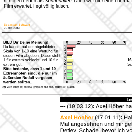
richtigen Leben als
Sonnenallee
.
Doch wer hier einen norma
Film erwartet, liegt völlig falsch.
Sebastian Schwarz
20.09.2003
BILD Dir Deine Meinung!
Du kannst auf der abgebildeten
Skala von 1-10 eine Wertung für
diesen Film abgeben. Dabei steht
1 für extrem schlecht und 10 für
16
extrem gut.
Sc
Bitte bedenke, dass 1 und 10
Extremnoten sind, die nur im
äußersten Notfall vergeben
werden sollten...
cgi-vote script (c) corona, graphics and add. scripts (c) olasch
Le
---
(19.03.12)
:
Axel Höber hat 
Axel Hoeber
(17.01.11)
:
Hal
Mal angesehnen und mir gef
Detlev. Schade, bevor ich v