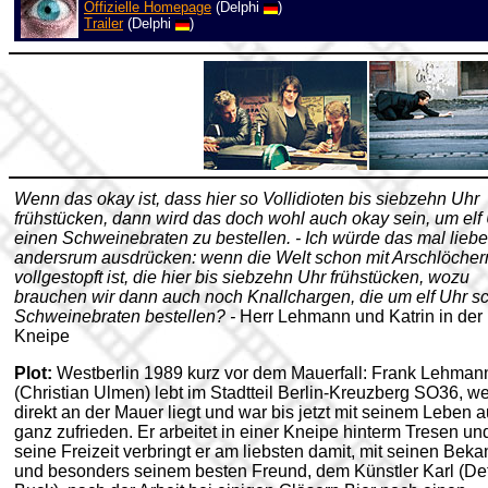
Offizielle Homepage
(Delphi
)
Trailer
(Delphi
)
Wenn das okay ist, dass hier so Vollidioten bis siebzehn Uhr
frühstücken, dann wird das doch wohl auch okay sein, um elf
einen Schweinebraten zu bestellen. - Ich würde das mal liebe
andersrum ausdrücken: wenn die Welt schon mit Arschlöcher
vollgestopft ist, die hier bis siebzehn Uhr frühstücken, wozu
brauchen wir dann auch noch Knallchargen, die um elf Uhr s
Schweinebraten bestellen? -
Herr Lehmann und Katrin in der
Kneipe
Plot:
Westberlin 1989 kurz vor dem Mauerfall: Frank Lehman
(Christian Ulmen) lebt im Stadtteil Berlin-Kreuzberg SO36, w
direkt an der Mauer liegt und war bis jetzt mit seinem Leben 
ganz zufrieden. Er arbeitet in einer Kneipe hinterm Tresen un
seine Freizeit verbringt er am liebsten damit, mit seinen Bek
und besonders seinem besten Freund, dem Künstler Karl (De