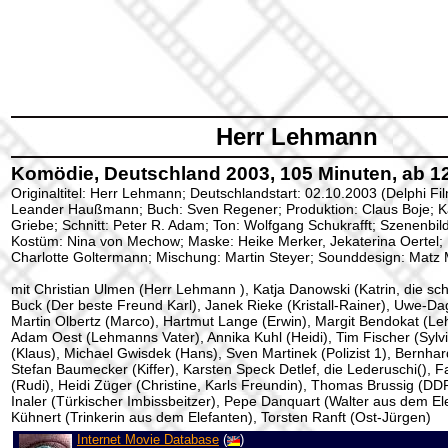
Herr Lehmann
Komödie, Deutschland 2003, 105 Minuten, ab 1
Originaltitel: Herr Lehmann; Deutschlandstart: 02.10.2003 (Delphi Fil
Leander Haußmann; Buch: Sven Regener; Produktion: Claus Boje; 
Griebe; Schnitt: Peter R. Adam; Ton: Wolfgang Schukrafft; Szenenb
Kostüm: Nina von Mechow; Maske: Heike Merker, Jekaterina Oertel;
Charlotte Goltermann; Mischung: Martin Steyer; Sounddesign: Matz M
mit Christian Ulmen (Herr Lehmann ), Katja Danowski (Katrin, die sc
Buck (Der beste Freund Karl), Janek Rieke (Kristall-Rainer), Uwe-Dag
Martin Olbertz (Marco), Hartmut Lange (Erwin), Margit Bendokat (L
Adam Oest (Lehmanns Vater), Annika Kuhl (Heidi), Tim Fischer (Sylv
(Klaus), Michael Gwisdek (Hans), Sven Martinek (Polizist 1), Bernhard
Stefan Baumecker (Kiffer), Karsten Speck Detlef, die Lederuschi(), 
(Rudi), Heidi Züger (Christine, Karls Freundin), Thomas Brussig (DDR
Inaler (Türkischer Imbissbeitzer), Pepe Danquart (Walter aus dem Ele
Kühnert (Trinkerin aus dem Elefanten), Torsten Ranft (Ost-Jürgen)
Internet Movie Database
(
)