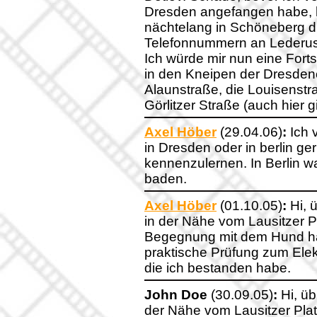
Dresden angefangen habe, h
nächtelang in Schöneberg 
Telefonnummern an Lederusc
Ich würde mir nun eine Fort
in den Kneipen der Dresden
Alaunstraße, die Louisenstr
Görlitzer Straße (auch hier gi
Axel Höber
(29.04.06)
:
Ich v
in Dresden oder in berlin 
kennenzulernen. In Berlin w
baden.
Axel Höber
(01.10.05)
:
Hi, ü
in der Nähe vom Lausitzer 
Begegnung mit dem Hund hatt
praktische Prüfung zum Ele
die ich bestanden habe.
John Doe
(30.09.05)
:
Hi, üb
der Nähe vom Lausitzer Pla