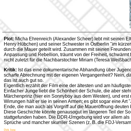
Plot:
Micha Ehrenreich (Alexander Scheer) lebt mit seinen Elt
Henry Hübchen) und seiner Schwester in Ostberlin "im kürze
durch die Mauer geteilt wird. Zusammen mit seinen Freunde
Anpassung und Rebellion, träumt von der Freiheit, schwärmt f
nicht zuletzt für die Nachbarstochter Miriam (Teresa Weißbach
Kritik:
Ist das eine dokumentarische Abhandlung über Jugend
scharfe Abrechnung mit der eigenen Vergangenheit? Nein, das 
das ist auch gut so.
Eigentlich erzählt der Film eine der ältesten und am häufigst
Einfacher Junge liebt die Schönheit der Schule, die aber ste
Märchenprinz (hier ein Sonnyboy aus dem Westen), und erst 
Wirrungen hält er sie in seinen Armen; es gibt sogar eine Ar
Ende, die man auch als Vorgriff auf die Maueröffnung deuten 
Diese Geschichte könnte genausogut im längeren Teil der So
stattgefunden haben. Die DDR-Umgebung wird vor allem als G
Sprüche und mancher skurriler Szenen (z. B. die FDJ-Versam
Dirk Jung