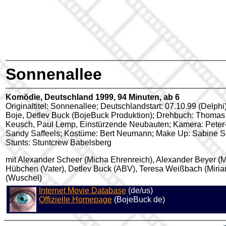
Sonnenallee
Komödie, Deutschland 1999, 94 Minuten, ab 6
Originaltitel: Sonnenallee; Deutschlandstart: 07.10.99 (Delp
Boje, Detlev Buck (BojeBuck Produktion); Drehbuch: Thoma
Keusch, Paul Lemp, Einstürzende Neubauten; Kamera: Peter-J.
Sandy Saffeels; Kostüme: Bert Neumann; Make Up: Sabine S
Stunts: Stuntcrew Babelsberg
mit Alexander Scheer (Micha Ehrenreich), Alexander Beyer (Ma
Hübchen (Vater), Detlev Buck (ABV), Teresa Weißbach (Miria
(Wuschel)
Internet Movie Database
(de/us)
Offizielle Homepage
(BojeBuck de)