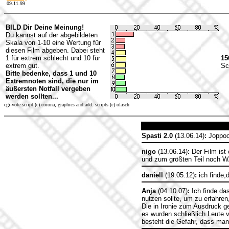
09.11.99
BILD Dir Deine Meinung!
Du kannst auf der abgebildeten
Skala von 1-10 eine Wertung für
diesen Film abgeben. Dabei steht
1 für extrem schlecht und 10 für
15
extrem gut.
Sc
Bitte bedenke, dass 1 und 10
Extremnoten sind, die nur im
äußersten Notfall vergeben
werden sollten...
cgi-vote script (c) corona, graphics and add. scripts (c) olasch
Spasti 2.0
(13.06.14)
:
Joppoo
nigo
(13.06.14)
:
Der Film ist 
und zum größten Teil noch
daniell
(19.05.12)
:
ich finde,d
Anja
(04.10.07)
:
Ich finde das
nutzen sollte, um zu erfahren
Die in Ironie zum Ausdruck ge
es wurden schließlich Leute v
besteht die Gefahr, dass man 