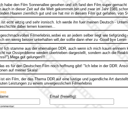
ch habe den Film Sonnenallee gesehen und ich fand den Film super gemacht w
ch auch in dieser Zeit auf die Welt gekommen bin und zwar im Jahr 1981 sc
nden Haaren ziemllich gut und sie hat mir in diesem Film gut gefallen. von S
 ist echt witzig und sehr ironisch. Ich werde ihn fuer meinen Deutsch - Unterr
schichte dabei lernen koennen...
 geschmackvolles Filmerlebnis,wobei es an jedem selber liegt wie tiefgründig 
ch ein wenig besser unterhalten will,der sollte dann eher zu -Good bye Lenin
n! Ich stamme aus der ehemaligen DDR, auch wenn ich mich kaum erinnern ka
icht nur Ossiprobleme werden übertrieben dargestellt, sondern auch die Reakt
ssi!") Mega gut gelungen!!!
as es für den Deutschen Film noch hoffnung gibt! "Ich lebe in der DDR. Anso
onen auf meiner Skala!
st ein Film, der das Thema DDR auf eine lustige und jugendliche Art darstell
uten Leistungen zu einem unvergesslichen Filmerlebnis
eigen
Name:
Email (freiwillig):
Kommentar: