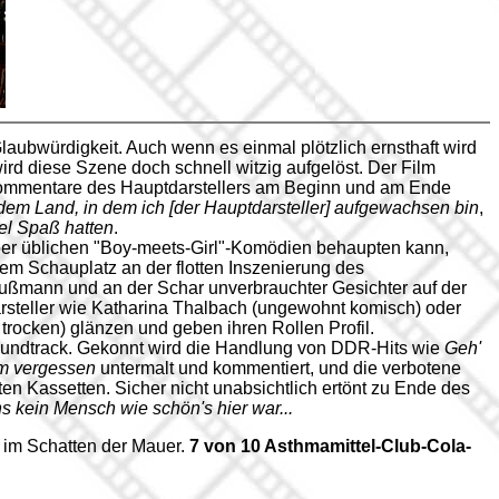
aubwürdigkeit. Auch wenn es einmal plötzlich ernsthaft wird
wird diese Szene doch schnell witzig aufgelöst. Der Film
-Kommentare des Hauptdarstellers am Beginn und am Ende
dem Land, in dem ich [der Hauptdarsteller] aufgewachsen bin
,
viel Spaß hatten
.
ber üblichen "Boy-meets-Girl"-Komödien behaupten kann,
m Schauplatz an der flotten Inszenierung des
ußmann und an der Schar unverbrauchter Gesichter auf der
steller wie Katharina Thalbach (ungewohnt komisch) oder
trocken) glänzen und geben ihren Rollen Profil.
Soundtrack. Gekonnt wird die Handlung von DDR-Hits wie
Geh'
lm vergessen
untermalt und kommentiert, und die verbotene
en Kassetten. Sicher nicht unabsichtlich ertönt zu Ende des
ns kein Mensch wie schön's hier war...
im Schatten der Mauer.
7 von 10 Asthmamittel-Club-Cola-