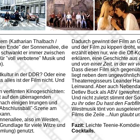
ern (Katharian Thalbach /
Dadurch gewinnt der Film an Gl
ren Ende" der Sonnenallee, die
und der Film zu kippen droht, 
n schwankt er immer zwischen
erzählt eben nur, wie die Off
ür "voll verbotene" Musik und
erklären, eine Geschichte
aus 
).
und
von einer Zeit, in der wir 
Dass dieser Film sich gegenü
kultur in der DDR? Oder eine
liegt neben dem ungewöhnliche
alles ist der Film nicht. Und
Theaterregisseurs Leander Ha
Leinwand. Aber auch Nebendar
en verfilmten Kinogeschichten:
Detlev Buck als ABV (gewohnt 
ht auf den überragenden
Und nicht zuletzt stimmt der 
nach einigen Irrungen und
zu ihr
oder
Du hast den Farbfi
t "Abschlussball"-Szene am
Westmusik tönt von ausgeleiert
kann.
Films die Zeile
...Nun glaubt u
nnenallee, also im Westen,
rundlage für viele Witze und
Fazit:
Leichte Teenie-Komödie 
mlung) genutzt.
Cocktails.