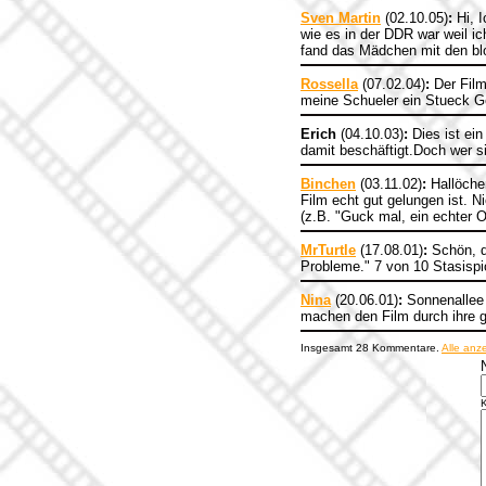
Sven Martin
(02.10.05)
:
Hi, I
wie es in der DDR war weil i
fand das Mädchen mit den blo
Rossella
(07.02.04)
:
Der Film
meine Schueler ein Stueck Ge
Erich
(04.10.03)
:
Dies ist ein
damit beschäftigt.Doch wer si
Binchen
(03.11.02)
:
Hallöche
Film echt gut gelungen ist. N
(z.B. "Guck mal, ein echter O
MrTurtle
(17.08.01)
:
Schön, d
Probleme." 7 von 10 Stasispi
Nina
(20.06.01)
:
Sonnenallee i
machen den Film durch ihre g
Insgesamt 28 Kommentare.
Alle anz