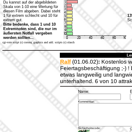
Du kannst auf der abgebildeten
Skala von 1-10 eine Wertung für
diesen Film abgeben. Dabei steht
1 für extrem schlecht und 10 für
13
extrem gut.
Sc
Bitte bedenke, dass 1 und 10
Extremnoten sind, die nur im
äußersten Notfall vergeben
werden sollten...
cgi-vote script (c) corona, graphics and add. scripts (c) olasch
Le
Ralf
(01.06.02)
:
Kostenlos wa
Feiertagsbeschäftigung ;-) !
etwas langweilig und langwi
unterhaltend. 6 von 10 attr
Name:
E
Kommentar:
Sicherheitscode:
C