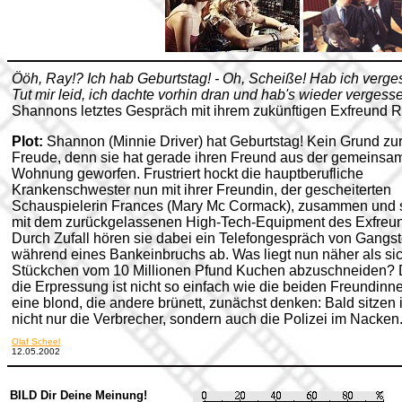
Ööh, Ray!? Ich hab Geburtstag! - Oh, Scheiße! Hab ich verge
Tut mir leid, ich dachte vorhin dran und hab's wieder vergesse
Shannons letztes Gespräch mit ihrem zukünftigen Exfreund 
Plot:
Shannon (Minnie Driver) hat Geburtstag! Kein Grund zu
Freude, denn sie hat gerade ihren Freund aus der gemeinsa
Wohnung geworfen. Frustriert hockt die hauptberufliche
Krankenschwester nun mit ihrer Freundin, der gescheiterten
Schauspielerin Frances (Mary Mc Cormack), zusammen und s
mit dem zurückgelassenen High-Tech-Equipment des Exfreu
Durch Zufall hören sie dabei ein Telefongespräch von Gangst
während eines Bankeinbruchs ab. Was liegt nun näher als sic
Stückchen vom 10 Millionen Pfund Kuchen abzuschneiden?
die Erpressung ist nicht so einfach wie die beiden Freundinn
eine blond, die andere brünett, zunächst denken: Bald sitzen
nicht nur die Verbrecher, sondern auch die Polizei im Nacken
Olaf Scheel
12.05.2002
BILD Dir Deine Meinung!