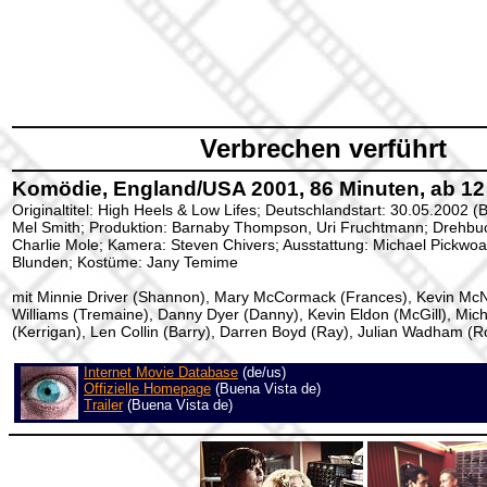
Verbrechen verführt
Komödie, England/USA 2001, 86 Minuten, ab 12
Originaltitel: High Heels & Low Lifes; Deutschlandstart: 30.05.2002 (
Mel Smith; Produktion: Barnaby Thompson, Uri Fruchtmann; Drehbuch
Charlie Mole; Kamera: Steven Chivers; Ausstattung: Michael Pickwoad
Blunden; Kostüme: Jany Temime
mit Minnie Driver (Shannon), Mary McCormack (Frances), Kevin McN
Williams (Tremaine), Danny Dyer (Danny), Kevin Eldon (McGill), Mi
(Kerrigan), Len Collin (Barry), Darren Boyd (Ray), Julian Wadham (R
Internet Movie Database
(de/us)
Offizielle Homepage
(Buena Vista de)
Trailer
(Buena Vista de)