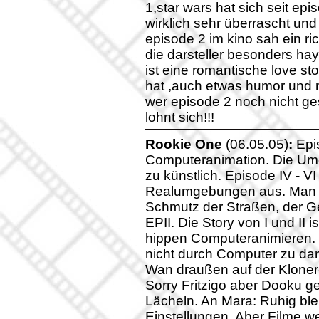
1,star wars hat sich seit epi
wirklich sehr überrascht und
episode 2 im kino sah ein ric
die darsteller besonders hay
ist eine romantische love sto
hat ,auch etwas humor und na
wer episode 2 noch nicht g
lohnt sich!!!
Rookie One
(06.05.05)
:
Epis
Computeranimation. Die Umg
zu künstlich. Episode IV - V
Realumgebungen aus. Man sie
Schmutz der Straßen, der G
EPII. Die Story von I und II
hippen Computeranimieren. 
nicht durch Computer zu dar
Wan draußen auf der Kloner
Sorry Fritzigo aber Dooku ge
Lächeln. An Mara: Ruhig blei
Einstellungen. Aber Filme we