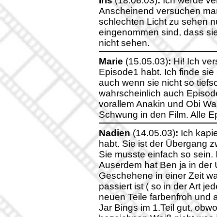
Iris
(18.06.03)
:
Ich werde ve
Anscheinend versuchen manc
schlechten Licht zu sehen nu
eingenommen sind, dass sie
nicht sehen.
Marie
(15.05.03)
:
Hi! Ich ve
Episode1 habt. Ich finde sie 
auch wenn sie nicht so tiefs
wahrscheinlich auch Episode2
vorallem Anakin und Obi Wan
Schwung in den Film. Alle Ep
Nadien
(14.05.03)
:
Ich kapie
habt. Sie ist der Übergang z
Sie musste einfach so sein. 
Auserdem hat Ben ja in der U
Geschehene in einer Zeit war
passiert ist ( so in der Art je
neuen Teile farbenfroh und a
Jar Bings im 1.Teil gut, obwoh