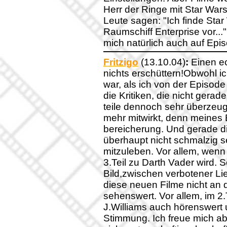
Herr der Ringe mit Star Wars
Leute sagen: "Ich finde Sta
Raumschiff Enterprise vor..."
mich natürlich auch auf Episo
Fritzigo
(13.10.04)
:
Einen ec
nichts erschüttern!Obwohl 
war, als ich von der Episode
die Kritiken, die nicht gerad
teile dennoch sehr überzeu
mehr mitwirkt, denn meines 
bereicherung. Und gerade d
überhaupt nicht schmalzig se
mitzuleben. Vor allem, wenn
3.Teil zu Darth Vader wird.
Bild,zwischen verbotener L
diese neuen Filme nicht an d
sehenswert. Vor allem, im 2.
J.Williams auch hörenswert un
Stimmung. Ich freue mich abe