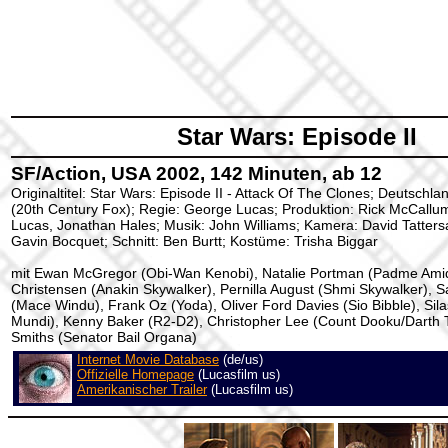
Star Wars: Episode II
SF/Action, USA 2002, 142 Minuten, ab 12
Originaltitel: Star Wars: Episode II - Attack Of The Clones; Deutschla
(20th Century Fox); Regie: George Lucas; Produktion: Rick McCall
Lucas, Jonathan Hales; Musik: John Williams; Kamera: David Tattersa
Gavin Bocquet; Schnitt: Ben Burtt; Kostüme: Trisha Biggar
mit Ewan McGregor (Obi-Wan Kenobi), Natalie Portman (Padme Ami
Christensen (Anakin Skywalker), Pernilla August (Shmi Skywalker), 
(Mace Windu), Frank Oz (Yoda), Oliver Ford Davies (Sio Bibble), Sila
Mundi), Kenny Baker (R2-D2), Christopher Lee (Count Dooku/Darth 
Smiths (Senator Bail Organa)
Internet Movie Database
(de/us)
Offizielle Homepage
(Lucasfilm us)
Amerikanischer Trailer
(Lucasfilm us)