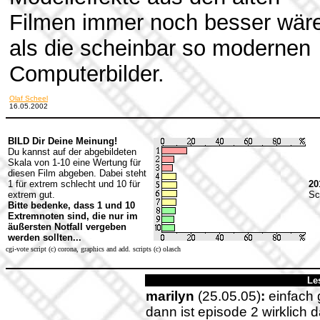
Filmen immer noch besser wär
als die scheinbar so modernen
Computerbilder.
Olaf Scheel
16.05.2002
BILD Dir Deine Meinung!
Du kannst auf der abgebildeten
Skala von 1-10 eine Wertung für
diesen Film abgeben. Dabei steht
1 für extrem schlecht und 10 für
20
extrem gut.
Sc
Bitte bedenke, dass 1 und 10
Extremnoten sind, die nur im
äußersten Notfall vergeben
werden sollten...
cgi-vote script (c) corona, graphics and add. scripts (c) olasch
Le
marilyn
(25.05.05)
:
einfach 
dann ist episode 2 wirklich 