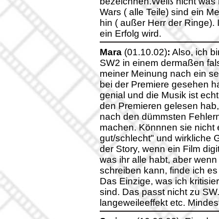
bezeichnen.Weiß nicht was ih
Wars ( alle Teile) sind ein M
hin ( außer Herr der Ringe).
ein Erfolg wird.
Mara
(01.10.02)
:
Also, ich bi
SW2 in einem dermaßen fals
meiner Meinung nach ein sehr
bei der Premiere gesehen hab
genial und die Musik ist echt
den Premieren gelesen hab, h
nach den dümmsten Fehlern 
machen. Könnnen sie nicht e
gut/schlecht" und wirklich
der Story, wenn ein Film dig
was ihr alle habt, aber wenn 
schreiben kann, finde ich e
Das Einzige, was ich kritisier
sind. Das passt nicht zu SW. 
langeweileeffekt etc. Minde