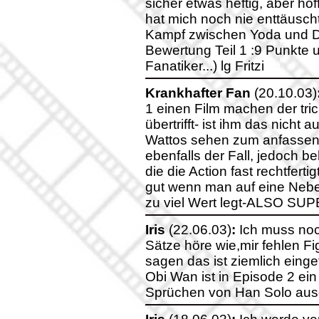
sicher etwas heftig, aber hof
hat mich noch nie enttäusch
Kampf zwischen Yoda und D
Bewertung Teil 1 :9 Punkte u
Fanatiker...) lg Fritzi
Krankhafter Fan
(20.10.03)
1 einen Film machen der tric
übertrifft- ist ihm das nicht
Wattos sehen zum anfassen e
ebenfalls der Fall, jedoch b
die die Action fast rechtferti
gut wenn man auf eine Neben
zu viel Wert legt-ALSO SUPE
Iris
(22.06.03)
:
Ich muss noc
Sätze höre wie,mir fehlen F
sagen das ist ziemlich eingef
Obi Wan ist in Episode 2 e
Sprüchen von Han Solo ausg