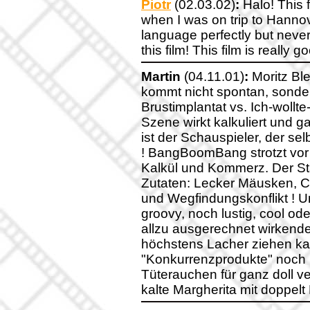
Piotr
(02.03.02)
:
Halo! This f
when I was on trip to Hanno
language perfectly but never
this film! This film is really g
Martin
(04.11.01)
:
Moritz Ble
kommt nicht spontan, sonder
Brustimplantat vs. Ich-wollt
Szene wirkt kalkuliert und g
ist der Schauspieler, der sel
! BangBoomBang strotzt vor 
Kalkül und Kommerz. Der St
Zutaten: Lecker Mäusken, Cr
und Wegfindungskonflikt ! 
groovy, noch lustig, cool ode
allzu ausgerechnet wirken
höchstens Lacher ziehen k
"Konkurrenzprodukte" noch 
Tüterauchen für ganz doll v
kalte Margherita mit doppelt