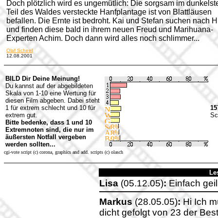
Doch plötzlich wird es ungemütlich: Die sorgsam im dunkelst
Teil des Waldes versteckte Hanfplantage ist von Blattläusen
befallen. Die Ernte ist bedroht. Kai und Stefan suchen nach Hi
und finden diese bald in ihrem neuen Freud und Marihuana-
Experten Achim. Doch dann wird alles noch schlimmer...
Olaf Scheel
12.08.2001
BILD Dir Deine Meinung!
Du kannst auf der abgebildeten
Skala von 1-10 eine Wertung für
diesen Film abgeben. Dabei steht
1 für extrem schlecht und 10 für
15
extrem gut.
Sc
Bitte bedenke, dass 1 und 10
Extremnoten sind, die nur im
äußersten Notfall vergeben
werden sollten...
cgi-vote script (c) corona, graphics and add. scripts (c) olasch
Le
Lisa
(05.12.05)
:
Einfach geil
Markus
(28.05.05)
:
Hi Ich 
dicht gefolgt von 23 der Bes