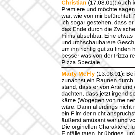
Christian
(17.08.01)
:
Auch i
Premiere und möchte sagen, 
war, wie von mir befürchte
ich sogar gestehen, dass er s
das Ende durch die Zwisch
Films absehbar. Eine etwas 
undurchschaubarere Geschi
um ihn richtig gut zu finden 
besser was von der Pizza r
Pizza Speciale
Marty McFly
(13.08.01)
:
Bei
zunächst ein Raunen durch 
stand, dass er von Arte und
dachten, dass jetzt irgend s
käme (Wogegen von meiner 
wäre. Dann allerdings nicht 
ein Film der nicht anspruchs
äußerst amüsant war und von
Die orginellen Charaktere, l
Einfälle taten ihr übriges, 