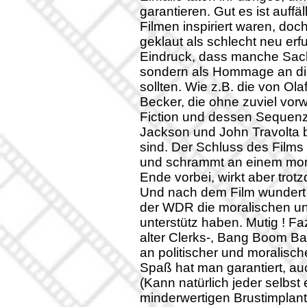
garantieren. Gut es ist auffä
Filmen inspiriert waren, doc
geklaut als schlecht neu er
Eindruck, dass manche Sach
sondern als Hommage an di
sollten. Wie z.B. die von O
Becker, die ohne zuviel vor
Fiction und dessen Sequenz 
Jackson und John Travolta b
sind. Der Schluss des Films
und schrammt an einem mor
Ende vorbei, wirkt aber trot
Und nach dem Film wundert 
der WDR die moralischen und
unterstütz haben. Mutig ! Faz
alter Clerks-, Bang Boom Ba
an politischer und moralisc
Spaß hat man garantiert, au
(Kann natürlich jeder selbst 
minderwertigen Brustimplan