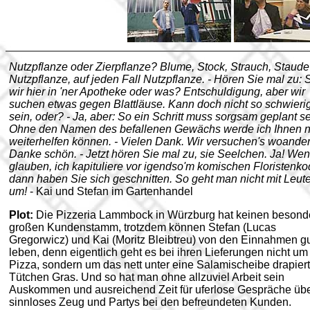
Nutzpflanze oder Zierpflanze? Blume, Stock, Strauch, Staude
Nutzpflanze, auf jeden Fall Nutzpflanze. - Hören Sie mal zu: 
wir hier in 'ner Apotheke oder was? Entschuldigung, aber wir
suchen etwas gegen Blattläuse. Kann doch nicht so schwieri
sein, oder? - Ja, aber: So ein Schritt muss sorgsam geplant se
Ohne den Namen des befallenen Gewächs werde ich Ihnen n
weiterhelfen können. - Vielen Dank. Wir versuchen's woander
Danke schön. - Jetzt hören Sie mal zu, sie Seelchen. Ja! We
glauben, ich kapituliere vor igendso'm komischen Floristenko
dann haben Sie sich geschnitten. So geht man nicht mit Leut
um!
- Kai und Stefan im Gartenhandel
Plot:
Die Pizzeria Lammbock in Würzburg hat keinen besond
großen Kundenstamm, trotzdem können Stefan (Lucas
Gregorwicz) und Kai (Moritz Bleibtreu) von den Einnahmen g
leben, denn eigentlich geht es bei ihren Lieferungen nicht um
Pizza, sondern um das nett unter eine Salamischeibe drapier
Tütchen Gras. Und so hat man ohne allzuviel Arbeit sein
Auskommen und ausreichend Zeit für uferlose Gespräche üb
sinnloses Zeug und Partys bei den befreundeten Kunden.