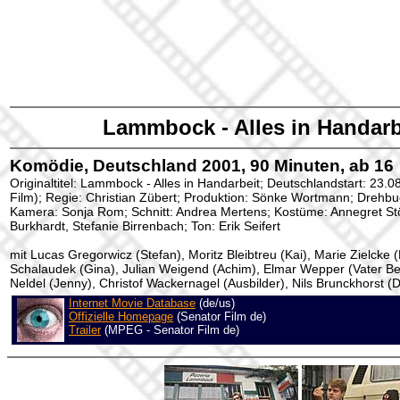
Lammbock - Alles in Handarb
Komödie, Deutschland 2001, 90 Minuten, ab 16
Originaltitel: Lammbock - Alles in Handarbeit; Deutschlandstart: 23.
Film); Regie: Christian Zübert; Produktion: Sönke Wortmann; Drehbuc
Kamera: Sonja Rom; Schnitt: Andrea Mertens; Kostüme: Annegret Stö
Burkhardt, Stefanie Birrenbach; Ton: Erik Seifert
mit Lucas Gregorwicz (Stefan), Moritz Bleibtreu (Kai), Marie Zielcke 
Schalaudek (Gina), Julian Weigend (Achim), Elmar Wepper (Vater Be
Neldel (Jenny), Christof Wackernagel (Ausbilder), Nils Brunckhorst (
Internet Movie Database
(de/us)
Offizielle Homepage
(Senator Film de)
Trailer
(MPEG - Senator Film de)