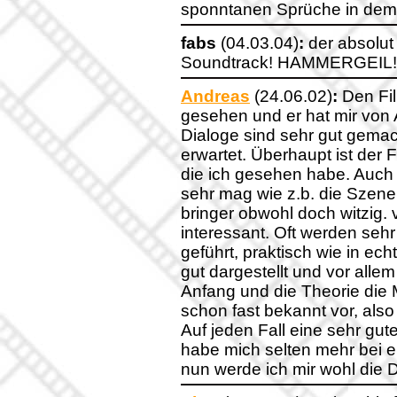
sponntanen Sprüche in dem F
fabs
(04.03.04)
:
der absolut 
Soundtrack! HAMMERGEIL!
Andreas
(24.06.02)
:
Den Fil
gesehen und er hat mir von 
Dialoge sind sehr gut gemac
erwartet. Überhaupt ist der 
die ich gesehen habe. Auch
sehr mag wie z.b. die Szen
bringer obwohl doch witzig. 
interessant. Oft werden seh
geführt, praktisch wie in ec
gut dargestellt und vor all
Anfang und die Theorie die M
schon fast bekannt vor, al
Auf jeden Fall eine sehr gut
habe mich selten mehr bei 
nun werde ich mir wohl die