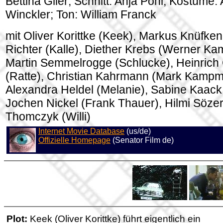
Bettina Glier; Schnitt: Anja Pohl; Kostüme:
Winckler; Ton: William Franck
mit Oliver Korittke (Keek), Markus Knüfken
Richter (Kalle), Diether Krebs (Werner K
Martin Semmelrogge (Schlucke), Heinrich
(Ratte), Christian Kahrmann (Mark Kampm
Alexandra Heldel (Melanie), Sabine Kaack
Jochen Nickel (Frank Thauer), Hilmi Sözer (
Thomczyk (Willi)
Internet Movie Database
(us/de)
Offizielle Homepage
(Senator Film de)
Plot:
Keek (Oliver Korittke) führt eigentlich ein