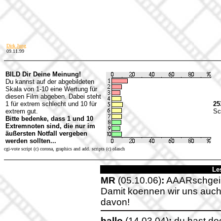
Dirk Jung
09.11.99
BILD Dir Deine Meinung!
Du kannst auf der abgebildeten
Skala von 1-10 eine Wertung für
diesen Film abgeben. Dabei steht
1 für extrem schlecht und 10 für
25
extrem gut.
Sc
Bitte bedenke, dass 1 und 10
Extremnoten sind, die nur im
äußersten Notfall vergeben
werden sollten...
cgi-vote script (c) corona, graphics and add. scripts (c) olasch
Le
MR
(05.10.06)
:
AAARschgeil
Damit koennen wir uns auch
davon!
hallo
(14.03.04)
:
du hast do