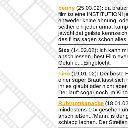
benny
(25.03.02)
:
da brauch
film ist eine INSTITUTION! je
entweder keine ahnung, oder 
seither ein jeder unna, kam
jawohl dat geilste kennzeich
des films sagen schon alles
Sixx
(14.03.02)
:
Ich kann mi
anschliessen. best Film eve
Gefühle....Eingelocht.
Tino
(19.01.02)
:
Der beste Fi
einer super Braut lässt sich
ihr es glaubt oder nicht aber 
Der läuft sogar noch im Ki
Ruhrpottkanacke
(18.01.02
mindestens 10x gesehen und
anschließen...'Mann, is der
schlapp lachen. Der Streifen i