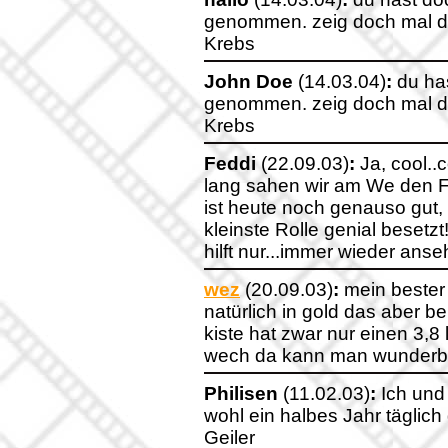
genommen. zeig doch mal de
Krebs
John Doe
(14.03.04)
:
du has
genommen. zeig doch mal de
Krebs
Feddi
(22.09.03)
:
Ja, cool..
lang sahen wir am We den Fi
ist heute noch genauso gut, 
kleinste Rolle genial besetzt
hilft nur...immer wieder ans
wez
(20.09.03)
:
mein bester 
natürlich in gold das aber 
kiste hat zwar nur einen 3,8 
wech da kann man wunderba
Philisen
(11.02.03)
:
Ich und
wohl ein halbes Jahr täglic
Geiler