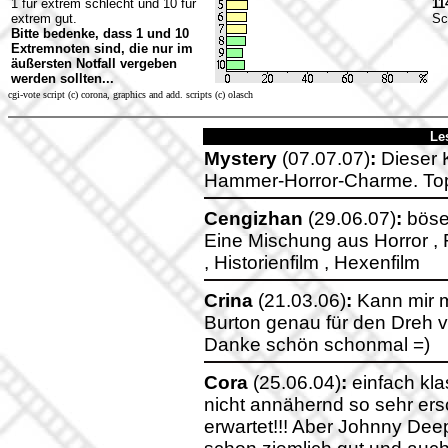
1 für extrem schlecht und 10 für
11
extrem gut.
Sc
Bitte bedenke, dass 1 und 10
Extremnoten sind, die nur im
äußersten Notfall vergeben
werden sollten...
cgi-vote script (c) corona, graphics and add. scripts (c) olasch
Le
Mystery
(07.07.07)
:
Dieser 
Hammer-Horror-Charme. Top-
Cengizhan
(29.06.07)
:
böser
Eine Mischung aus Horror , F
, Historienfilm , Hexenfilm
Crina
(21.03.06)
:
Kann mir m
Burton genau für den Dreh 
Danke schön schonmal =)
Cora
(25.06.04)
:
einfach kl
nicht annähernd so sehr ers
erwartet!!! Aber Johnny Deep