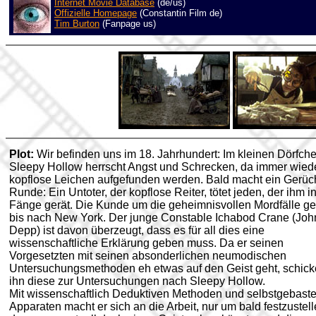
Internet Movie Database
(de/us)
Offizielle Homepage
(Constantin Film de)
Tim Burton
(Fanpage us)
Plot:
Wir befinden uns im 18. Jahrhundert: Im kleinen Dörfch
Sleepy Hollow herrscht Angst und Schrecken, da immer wied
kopflose Leichen aufgefunden werden. Bald macht ein Gerüch
Runde: Ein Untoter, der kopflose Reiter, tötet jeden, der ihm in
Fänge gerät. Die Kunde um die geheimnisvollen Mordfälle ge
bis nach New York. Der junge Constable Ichabod Crane (Jo
Depp) ist davon überzeugt, dass es für all dies eine
wissenschaftliche Erklärung geben muss. Da er seinen
Vorgesetzten mit seinen absonderlichen neumodischen
Untersuchungsmethoden eh etwas auf den Geist geht, schic
ihn diese zur Untersuchungen nach Sleepy Hollow.
Mit wissenschaftlich Deduktiven Methoden und selbstgebaste
Apparaten macht er sich an die Arbeit, nur um bald festzustell