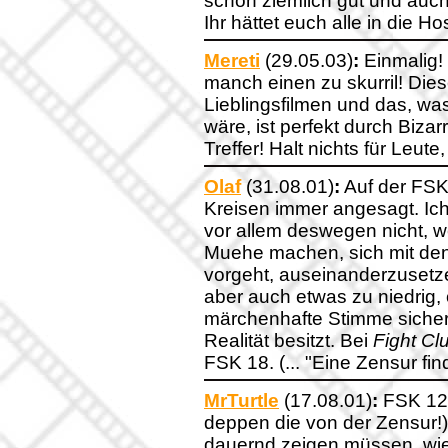
schon ziemlich gut und auch
Ihr hättet euch alle in die H
Mereti
(29.05.03)
:
Einmalig!
manch einen zu skurril! Die
Lieblingsfilmen und das, was 
wäre, ist perfekt durch Bizarr
Treffer! Halt nichts für Leute
Olaf
(31.08.01)
:
Auf der FSK
Kreisen immer angesagt. Ich k
vor allem deswegen nicht, wei
Muehe machen, sich mit den
vorgeht, auseinanderzusetze
aber auch etwas zu niedrig,
märchenhafte Stimme sicher
Realität besitzt. Bei
Fight Cl
FSK 18. (... "Eine Zensur finde
MrTurtle
(17.08.01)
:
FSK 12?
deppen die von der Zensur!)
dauernd zeigen müssen, wie