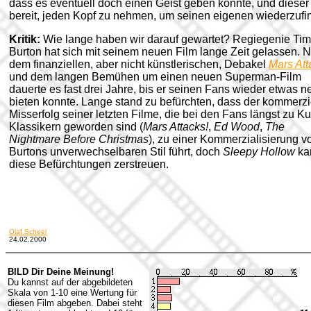
dass es eventuell doch einen Geist geben könnte, und dieser 
bereit, jeden Kopf zu nehmen, um seinen eigenen wiederzufi
Kritik:
Wie lange haben wir darauf gewartet? Regiegenie Tim
Burton hat sich mit seinem neuen Film lange Zeit gelassen. 
dem finanziellen, aber nicht künstlerischen, Debakel
Mars Att
und dem langen Bemühen um einen neuen Superman-Film
dauerte es fast drei Jahre, bis er seinen Fans wieder etwas 
bieten konnte. Lange stand zu befürchten, dass der kommerzi
Misserfolg seiner letzten Filme, die bei den Fans längst zu Kul
Klassikern geworden sind (
Mars Attacks!
,
Ed Wood
,
The
Nightmare Before Christmas
), zu einer Kommerzialisierung v
Burtons unverwechselbaren Stil führt, doch
Sleepy Hollow
kan
diese Befürchtungen zerstreuen.
Olaf Scheel
24.02.2000
BILD Dir Deine Meinung!
Du kannst auf der abgebildeten
Skala von 1-10 eine Wertung für
diesen Film abgeben. Dabei steht