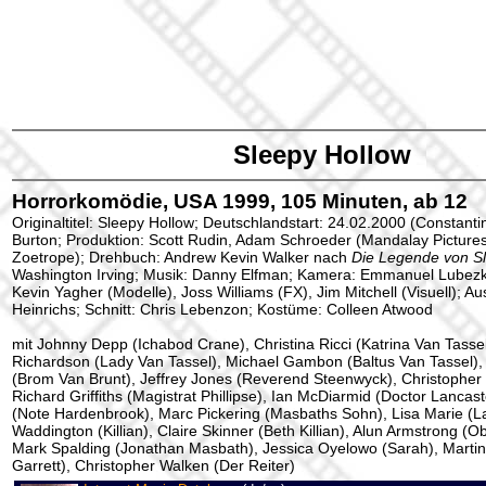
Sleepy Hollow
Horrorkomödie, USA 1999, 105 Minuten, ab 12
Originaltitel: Sleepy Hollow; Deutschlandstart: 24.02.2000 (Constanti
Burton; Produktion: Scott Rudin, Adam Schroeder (Mandalay Picture
Zoetrope); Drehbuch: Andrew Kevin Walker nach
Die Legende von S
Washington Irving; Musik: Danny Elfman; Kamera: Emmanuel Lubezki;
Kevin Yagher (Modelle), Joss Williams (FX), Jim Mitchell (Visuell); Au
Heinrichs; Schnitt: Chris Lebenzon; Kostüme: Colleen Atwood
mit Johnny Depp (Ichabod Crane), Christina Ricci (Katrina Van Tasse
Richardson (Lady Van Tassel), Michael Gambon (Baltus Van Tassel)
(Brom Van Brunt), Jeffrey Jones (Reverend Steenwyck), Christopher
Richard Griffiths (Magistrat Phillipse), Ian McDiarmid (Doctor Lanca
(Note Hardenbrook), Marc Pickering (Masbaths Sohn), Lisa Marie (L
Waddington (Killian), Claire Skinner (Beth Killian), Alun Armstrong (
Mark Spalding (Jonathan Masbath), Jessica Oyelowo (Sarah), Marti
Garrett), Christopher Walken (Der Reiter)