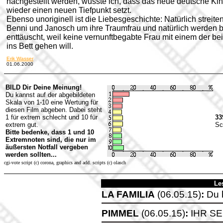
nachgestellt werden, wusste ich, dass das neue deutsche Ki
wieder einen neuen Tiefpunkt setzt.
Ebenso unoriginell ist die Liebesgeschichte: Natürlich streite
Benni und Janosch um ihre Traumfrau und natürlich werden 
enttäuscht, weil keine vernunftbegabte Frau mit einem der be
ins Bett gehen will.
Erik Wasser
01.06.2000
BILD Dir Deine Meinung!
Du kannst auf der abgebildeten
Skala von 1-10 eine Wertung für
diesen Film abgeben. Dabei steht
1 für extrem schlecht und 10 für
33
extrem gut.
Sc
Bitte bedenke, dass 1 und 10
Extremnoten sind, die nur im
äußersten Notfall vergeben
werden sollten...
cgi-vote script (c) corona, graphics and add. scripts (c) olasch
Le
LA FAMILIA
(06.05.15)
:
Du b
PIMMEL
(06.05.15)
:
IHR SE