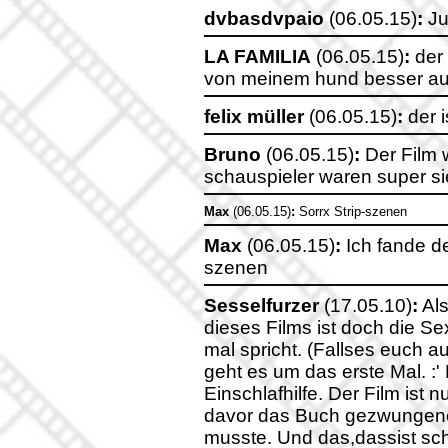
dvbasdvpaio
(06.05.15)
:
Jul
LA FAMILIA
(06.05.15)
:
der 
von meinem hund besser aus
felix müller
(06.05.15)
:
der i
Bruno
(06.05.15)
:
Der Film w
schauspieler waren super sie
Max
(06.05.15)
:
Sorrx Strip-szenen
Max
(06.05.15)
:
Ich fande de
szenen
Sesselfurzer
(17.05.10)
:
Als
dieses Films ist doch die S
mal spricht. (Fallses euch au
geht es um das erste Mal. :' 
Einschlafhilfe. Der Film ist
davor das Buch gezwungene
musste. Und das,dassist sch