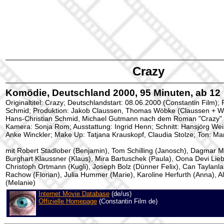
Crazy
Komödie, Deutschland 2000, 95 Minuten, ab 12
Originaltitel: Crazy; Deutschlandstart: 08.06.2000 (Constantin Film);
Schmid; Produktion: Jakob Claussen, Thomas Wöbke (Claussen + W
Hans-Christian Schmid, Michael Gutmann nach dem Roman "Crazy" 
Kamera: Sonja Rom; Ausstattung: Ingrid Henn; Schnitt: Hansjörg Wei
Anke Winckler; Make Up: Tatjana Krauskopf, Claudia Stolze; Ton: Mar
mit Robert Stadlober (Benjamin), Tom Schilling (Janosch), Dagmar Ma
Burghart Klaussner (Klaus), Mira Bartuschek (Paula), Oona Devi Lieb
Christoph Ortmann (Kugli), Joseph Bolz (Dünner Felix), Can Taylanlar
Rachow (Florian), Julia Hummer (Marie), Karoline Herfurth (Anna), 
(Melanie)
Internet Movie Database
(de/us)
Offizielle Homepage
(Constantin Film de)