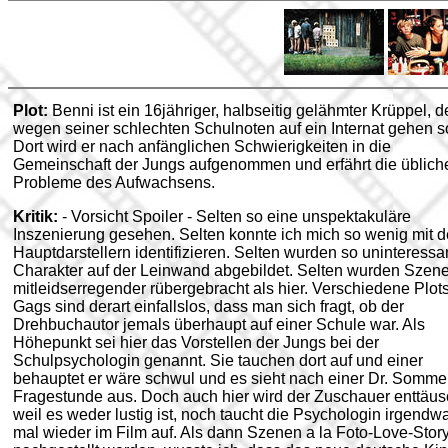
Plot:
Benni ist ein 16jähriger, halbseitig gelähmter Krüppel, d
wegen seiner schlechten Schulnoten auf ein Internat gehen so
Dort wird er nach anfänglichen Schwierigkeiten in die
Gemeinschaft der Jungs aufgenommen und erfährt die üblich
Probleme des Aufwachsens.
Kritik:
- Vorsicht Spoiler - Selten so eine unspektakuläre
Inszenierung gesehen. Selten konnte ich mich so wenig mit 
Hauptdarstellern identifizieren. Selten wurden so uninteressa
Charakter auf der Leinwand abgebildet. Selten wurden Szen
mitleidserregender rübergebracht als hier. Verschiedene Plot
Gags sind derart einfallslos, dass man sich fragt, ob der
Drehbuchautor jemals überhaupt auf einer Schule war. Als
Höhepunkt sei hier das Vorstellen der Jungs bei der
Schulpsychologin genannt. Sie tauchen dort auf und einer
behauptet er wäre schwul und es sieht nach einer Dr. Somme
Fragestunde aus. Doch auch hier wird der Zuschauer enttäus
weil es weder lustig ist, noch taucht die Psychologin irgendw
mal wieder im Film auf. Als dann Szenen a la Foto-Love-Stor