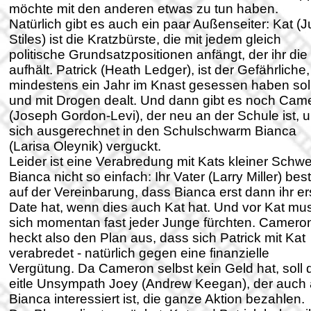
möchte mit den anderen etwas zu tun haben.
Natürlich gibt es auch ein paar Außenseiter: Kat (Ju
Stiles) ist die Kratzbürste, die mit jedem gleich
politische Grundsatzpositionen anfängt, der ihr die
aufhält. Patrick (Heath Ledger), ist der Gefährliche,
mindestens ein Jahr im Knast gesessen haben sol
und mit Drogen dealt. Und dann gibt es noch Cam
(Joseph Gordon-Levi), der neu an der Schule ist, 
sich ausgerechnet in den Schulschwarm Bianca
(Larisa Oleynik) verguckt.
Leider ist eine Verabredung mit Kats kleiner Schwe
Bianca nicht so einfach: Ihr Vater (Larry Miller) bes
auf der Vereinbarung, dass Bianca erst dann ihr er
Date hat, wenn dies auch Kat hat. Und vor Kat mu
sich momentan fast jeder Junge fürchten. Camero
heckt also den Plan aus, dass sich Patrick mit Kat
verabredet - natürlich gegen eine finanzielle
Vergütung. Da Cameron selbst kein Geld hat, soll 
eitle Unsympath Joey (Andrew Keegan), der auch
Bianca interessiert ist, die ganze Aktion bezahlen.