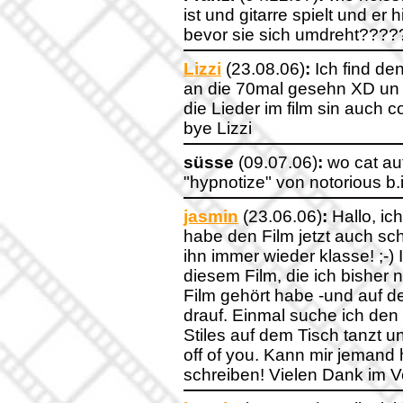
ist und gitarre spielt und er
bevor sie sich umdreht????
Lizzi
(23.08.06)
:
Ich find den
an die 70mal gesehn XD un 
die Lieder im film sin auch coo
bye Lizzi
süsse
(09.07.06)
:
wo cat auf
"hypnotize" von notorious b.
jasmin
(23.06.06)
:
Hallo, ic
habe den Film jetzt auch sc
ihn immer wieder klasse! ;-)
diesem Film, die ich bisher 
Film gehört habe -und auf d
drauf. Einmal suche ich den T
Stiles auf dem Tisch tanzt 
off of you. Kann mir jemand
schreiben! Vielen Dank im V