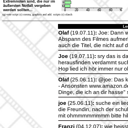
Extremnoten sind, die nur im
äußersten Notfall vergeben
werden sollten...
cgi-vote script (c) corona, graphics and add. scripts (c) olasch
Le
Olaf
(19.07.11)
:
Joe: Dann wü
Abspann des Filmes aufmer
auch die Titel, die nicht au
Joe
(19.07.11)
:
sry das is da
herausfinden verdammt such 
Hop lied ich hör immer nur
Olaf
(25.06.11)
:
@joe: Das k
- Ansonsten www.amazon.de
Dinge, die ich an dir hasse" 
joe
(25.06.11)
:
suche ein lie
die Freundin, nach der schu
mit ohmmmmmmmm bitte hilft
Franzi
(04.12.07)
:
wie heisst