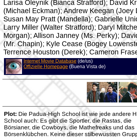
Larisa Oleynik (Bianca Stratford); David K
(Michael Eckman); Andrew Keegan (Joey 
Susan May Pratt (Mandella); Gabrielle Unio
Larry Miller (Walter Stratford); Daryl Mitchel
Morgan); Allison Janney (Ms. Perky); Davi
(Mr. Chapin); Kyle Cease (Bogey Lowenste
Terrence Houston (Derek); Cameron Frase
Internet Movie Database
(de/us)
Offizielle Homepage
(Buena Vista de)
Plot:
Die Padua-High School ist wie jede andere H
School auch: Es gibt die Sportler, die Rastas, die
Börsianer, die Cowboys, die Mathefreaks und das
Börsenklübchen. Keine dieser stilbewussten Grup